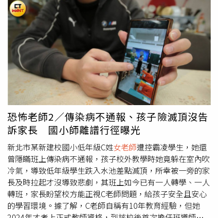
早就怨聲載道。這次則是學校急著「送神」退休卻卡在府
射在孩子的老師身上，只要孩子有抱怨甚或「幻想」，家長
一批可愛圖案貼紙，讓小朋友可以貼在臉上。王姓
女老師
指
內，讓郭老師困境繼續在校園「悶燒」最後引爆，希望上頭
就風聲鶴唳隨之起舞。他強調，如今相關法令對於新一代老
出，活動當日朵朵並未表現不適，但返家後右臉出現輕微紅
能調整心態，善待基層。新竹縣教育局長楊郡慈（左）頗受
師制衡監督機制完善許多，反倒多是太認真、太過執著的老
斑，但家長起初未予重視；過了幾天之後，朵朵臉上的紅斑
新竹縣長楊文科（中）器重，不過地方卻傳出楊郡慈勤跑基
師容易被針對，加上社會對未成年者犯錯仍是保護代替處
迅速擴大並出現水泡，破裂後形成糜爛並結痂，讓家長看了
層同時，時常對各項建設發表意見，無形間也得罪了一些地
罰，除了不成熟的學生胡亂指摘外，也出現家長甚或校內有
不捨又十分崩潰。但王女叫屈，「我們只是想讓孩子更可
方勢力。右為竹縣副議長王炳漢。（圖／翻攝自新竹縣政府
心人把學生當「魁儡」操作的問題，在在都令人憂心。陳延
愛，沒想到會造成這麼嚴重的皮膚損傷。」經醫師詳細問診
官網）台師大教育系教授王麗雲則呼籲，若真的有經費或人
興感嘆，其實還是有很多懷抱教育愛的年輕人認真修師培，
及皮膚損傷檢查後，確診朵朵患上急性接觸性皮炎，並指出
力考量而須過濾退休名額，建議各縣市要在不牴觸母法之下
但是如果教學環境持續險惡下去，最後優秀的年輕師資不願
幼童皮膚屏障功能尚未完善，角質層薄、含水量高且血管豐
建立退休排序辦法，讓重大疾病、年齡、年資等條件符合者
意進入職場，這是全民之福嗎？他比喻，若教育是一座大
富，對外界刺激物抵抗力遠低於成人。醫師進一步解釋，部
優先退休，除了保障教師權益，也減少已無教學量能者對教
山，師培教授就像登山口守衛者，如今山中危機四伏，卻又
分裝飾貼紙為了保持黏性和鮮豔，可能含甲醛、重金屬或致
恐怖老師2／傳染病不通報、孩子險滅頂沒告
學品質的傷害。新竹縣政府教育局副局長林益洲則回應，郭
不能阻止年輕一輩登山，無奈眼睜睜只能看著師培生抱著熱
敏香精，直接接觸皮膚極易引發紅斑、丘疹、水泡等過敏反
訴家長 國小師離譜行徑曝光
老師是臨時遞件退休，教育局人事室考慮郭老師還有校園事
情走進去，「擔心最後再滿身傷痕離開」他嘆氣。另一名未
應，嚴重時出現糜爛、滲出及結痂，伴隨搔癢或灼痛感。醫
件調查中，因此簽出的意見建請「補件」完成再同意退休，
具名師培學者則控訴，「校事會議」影舞者其實就是政大公
師特別提醒，近年因貼紙、紋身貼等產品引起兒童接觸性皮
新北市某新建校國小低年級C姓
女老師
遭控霸凌學生，她還
才暫不核准郭老師退休案。林益洲強調，局端不會對單一老
行系助理教授莊國榮，他因著與教育部前部長潘文忠的「師
炎的案例逐年增加，尤其在幼兒園和小學群體中常見。對
曾隱瞞班上傳染病不通報，孩子校外教學時她竟躲在室內吹
師有任何「勸說」延遲退休申請，像2026年新竹縣學校單
徒關係」，在潘文忠擔任前台中市長林佳龍副手任內就有
此，醫師也提出安全隱患主要包括3點，低價產品多為「三
冷氣，導致低年級學生跌入水池差點滅頂，所幸被一旁的家
位擬退休者就破200位，整批送上來一次簽准，根本並不會
「地下教育局長」封號，而後潘文忠到中央任教育部長，莊
無」商品，未通過兒童化妝品安全檢測；黏膠過強會破壞皮
長及時拉起才沒導致悲劇，其班上如今已有一人轉學、一人
針對個案著墨，反倒各校校長可能考慮校務發展私下對老師
國榮也「升官成了地下部長」，從台大校長管中閔「卡管」
膚屏障，促使過敏原侵入；部分產品重金屬超標，長期接觸
轉班，家長盼望校方能正視C老師問題，給孩子安全且安心
勸說延退，這並不是局端能掌握的。教育部則重申，依現行
案便在教育部背後下指導棋，而後因綠營教育人才庫匱乏，
可能影響兒童健康。家長在選購兒童裝飾產品時應格外謹
的學習環境。據了解，C老師自稱有10年教育經驗，但她
公立學校教職員退撫規定，教職員只要符合退休條件又無其
潘文忠又回鍋任部長，莊國榮便持續以「校事會議調查人才
慎，避免造成不可逆的皮膚損傷。
2024年才考上正式教師資格，到該校後首次擔任班導師帶