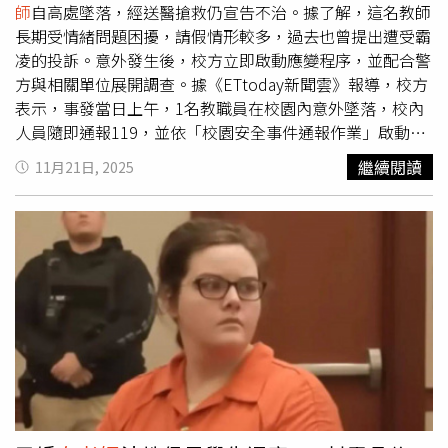
師
自高處墜落，經送醫搶救仍宣告不治。據了解，這名教師
請教育局進行後續處置。教育局表示，本案起於9月13日，
子不能下課、怨聲載道，向老師反應後，女兒才得以在放學
長期受情緒問題困擾，請假情形較多，過去也曾提出遭受霸
親師間在家長日因午餐問題溝通不良產生爭執，校方後已安
後慢慢補完。花花爸提到，因其身為家長代表，總會陪著其
凌的投訴。意外發生後，校方立即啟動應變程序，並配合警
排該生轉班，並依家長提出疑似關係霸凌申請，隨即完成校
他家長向老師反映事情，C老師疑似因此認為自己在針對
方與相關單位展開調查。據《ETtoday新聞雲》報導，校方
安通報並啟動情緒關懷，後家長又反應原班級導師有拍桌，
她，因而在安安轉學後轉移目標，開始對花花「差別待
表示，事發當日上午，1名教職員在校園內意外墜落，校內
急提醒其他學生勿與該生互動，經訪談4名學生後均無拍桌
遇」，曾數度踢花花的桌子，還導致新買的水杯從桌上掉落
人員隨即通報119，並依「校園安全事件通報作業」啟動校
情事，校方也已召開校事會議並啟動調查程序，教育局則督
破裂，更多次對花花惡言相向，導致其他學生也開始孤立自
安通報。校護與相關人員第一時間趕赴現場協助，救護人員
導學校依法辦理。教育局提到，關於家長另提及校外教學班
家孩子，這一切他與妻子都被瞞在鼓裡，直到二年級開學才
繼續閱讀
11月21日, 2025
到場後迅速將該名老師送醫。校方對此深感哀痛，並在接獲
上有其他學生跌入水池情形，經查為上學期校外教學，學生
得知真相。「二年級親師會前，有家長跟我反映老師對班上
消息後持續關注其醫療狀況。針對該名教師的日常狀況，校
在分組活動時由隨組家長看顧，不慎誤跌入水池，當下即時
一個學生很兇，我問了一圈，發現原來是自己的女兒。」花
方指出，她平時有身心方面的困擾，學校也依規定提供必要
處置無大礙，且無學生或家長向學校反應與導師行為有關。
花爸難過表示，他經過多方查證驚覺花花被C老師霸凌長達
支持，但仍難避免意外發生。事件後，校長立即召集危機處
教育局強調，已請學校持續關懷學生轉班後的適應情形，由
一學期，他這才知道孩子夜不安寢、惡夢連連的原因，他詢
理小組，完成校安通報、校園巡查與初步情況蒐集，並全力
輔導團隊提供情緒支持與追蹤輔導，並與家長保持密切聯
問老師，C老師卻以「課堂間行走不小心碰到」為由敷衍，
配合相關單位的後續調查工作。由於事件對校內師生造成衝
繫，協助學生穩定學習。同時也再次要求各校落實正向輔導
此後針對情況更是變本加厲。花花父親指控，C姓老師多次
擊，學校已全面啟動「校園危機處理與心理輔導機制」，由
與適性管教，確保學生的學習安全及身心健康。◎尊重身體
怒踢女兒桌子，老師卻始終以「不小心」為由卸責。（圖／
輔導處、專業心理師及外部資源共同投入，協助師生進行情
自主權，請撥打113、110。◎若自身或旁人遭受身體精神
周志龍攝）花花爸說，女兒10月初返家，說因自己收東西太
緒安定與心理支持。後續也將視實際需求提供個別或團體輔
虐待、性騷擾、性侵害，請打110報案再打113找社工。
慢而不能吃午餐，從用完早餐後便一路餓到傍晚放學，妻子
導，強化心理諮詢與轉介流程，並協助教職員在工作及情緒
立刻向C老師求證，C老師則稱「不可能讓孩子沒吃飯」，
上進行調整。校方強調，待事件釐清後，將全面檢視校園安
但當天花花因中午未用餐，沒使用過的餐盤放在學校而成為
全環境與相關作業流程，研擬改善方案，並持續全力處理後
鐵證，C老師見證據確鑿，這才改口稱「疑似吃不下而來不