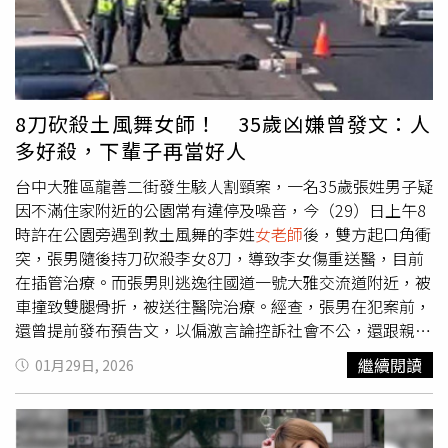
利刃騎車外出尋找做案目標，先是在苗栗市社寮街朝徐姓女
定，後續將視傷勢評估安排手術治療。警方調查，案件發生
童刺去，造成女童脖子、胸部與右手肘均有撕裂傷；女童隨
於29日上午8時左右，地點在台中市大雅區龍善二街一處公
後也一路逃往中正路超商，未料邱男卻一路尾隨，於超商門
園前。李女與張男疑因生活噪音問題發生口角，張男隨即持
口持刀刺向一名林姓男子，再抓住丁姓女童，朝女童胸口狂
刀攻擊後逃離現場，相關行兇動機仍待進一步釐清。進一步
刺，所幸遭到安親班黃姓
女老師
奮勇救出。 而邱男2015年
查出，張男2023年間因種植並販售「火麻」活株遭警方查
8刀砍殺土風舞女師！ 35歲凶嫌曾發文：人
間就曾因持剪刀在同家超商內刺傷4人，其中一人險些被砍
獲，檢警認定火麻屬於大麻，依毒品罪嫌起訴，經台中地方
多好殺，下輩子再當好人
到頸動脈，而當時抓捕邱男的劉姓員警更因此身中7刀，最
法院判處5年6月有期徒刑，上訴至最高法院均遭駁回，全案
終邱男被依殺人未遂罪嫌判處有期徒刑8年8月，直到2025
確定。原本應於案發當日上午報到發監執行，卻在入獄前犯
台中大雅區龍善二街發生駭人割頸案，一名35歲張姓男子疑
年9月服刑期滿出獄，未料卻又再次犯案。 對此，苗栗地檢
下本案。此外，警方也掌握，張男案發前曾在網路發表長
因不滿住家附近的公園常有違停及噪音，今（29）日上午8
署11月11日偵結，依3個殺人未遂罪嫌起訴邱男，指出邱男
文，指控司法不公，並抱怨生活周遭噪音問題，內容言詞激
時許在公園旁遇到教土風舞的李姓
女老師
後，雙方起口角衝
對幾乎毫無反擊能力的女童下手，事隔10年再犯，具體求處
烈，甚至出現威脅性語句。案發前約兩週，他也曾向法醫高
突，張男隨後持刀砍殺李女8刀，導致李女傷重送醫，目前
無期徒刑。台中梧棲養豬場2025年10月22日被驗出非洲豬
大成求助，希望對方為其毒品案件背書，但遭婉拒。相關言
在插管治療。而張男則逃逸往國道一號大雅交流道附近，被
瘟陽性病毒，國軍也在第一時間趕往清消。（圖／翻攝自台
論是否與犯案動機有關，警方仍持續調查釐清。
車撞致雙腿骨折，被送往醫院治療。經查，張男在犯案前，
中市政府官網）九、2025年10月22日：台中梧棲爆非洲豬
還曾提前發布預告文，以偏激言論控訴社會不公，還跟親友
瘟2025年10月22日，農業部緊急召開記者會指出，台中市
說「下輩子再當好人」。據悉，李女的機車停在龍善二街三
繼續閱讀
01月29日, 2026
梧棲區出現非洲豬瘟案例，於豬隻身上檢驗到非洲豬瘟病毒
和公園旁，正要到籃球場準備教學，後來她與張男起了衝
陽性反應，為台灣7年防線首度出現破口。 為防堵疫情擴
突，張男拿出刀械砍她頸部，李女想逃，張男還持刀繼續
大，農業部第一時間宣布全國豬隻禁運禁宰，並禁止使用廚
追；李女不幸身中8刀，頸部傷勢嚴重，而張男則趁機落