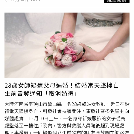
其位在大同千慧旅館的其中一據點，回旅店「補給」後，再
路，您並不孤單，請撥打1925
師這個角色浪漫化，但她對教學有非常清楚的界線與原則，
次於中山區誠品南西外投擲煙霧彈，並持刀朝路人攻擊，先
「我認為課堂是非常神聖的，也認為自己是一個很嚴格、又
是對一名路過正在等紅燈的騎士揮刀，隨後一路衝進誠品南
有原則的老師。」強調在她的課堂上不允許睡覺，也不能玩
西4樓，再朝路人揮刺，便一路來到南西頂樓，脫下全身裝
電動，對學習態度毫不妥協。孟慶而火辣穿著引發熱烈討
備墜樓身亡。 台北市警局也第一時間成立專案小組查緝，
論。（圖／起而行文化傳媒提供）至於當天特別用心的造
鎖定張文戶籍為桃園市楊梅區，畢業於國立虎尾科大資訊工
型，孟慶而也解釋並非刻意吸睛，而是希望用「身教」帶給
程學系，並在2021年成為空軍通訊中隊志願役，卻在2022
學生舞台感。孟慶而透露當天是大一新生歌唱比賽，許多學
年休假期間酒駕遭到汰除，隨後轉任大樓保全，卻因常與同
生第一次站上舞台，容易被緊張與壓力淹沒，「我想用一身
事發生摩擦遭到開除。2025年間因未依規定前往教召，而
的打扮告訴學生，在舞台上你就是不能被碾壓的，你就是最
遭到桃園地檢署通緝。事發後，張文的父母首度面對鏡頭下
閃亮的一顆星。」希望藉此鼓勵學生勇敢發光。談到身分帶
跪道歉。（圖／方萬民攝） 張文犯案過程心思縝密，試圖
來的影響，孟慶而也直言身為孟子的後代，確實讓自己在教
調虎離山分散警方警力，並在其雲端內查獲詳細作案計畫
學上多了一份使命感，她希望在課堂中，能培養出許多真正
28歲女師疑遭父母逼婚！結婚當天墜樓亡
表，顯示張文多次於網路上購買煙霧彈，甚至自製汽油彈，
熱愛音樂與藝術的學生，而不只是「完成作業」。若真的讓
生前曾發通知「取消婚禮」
試圖在人群眾多之處丟擲，所幸其於北車之汽油彈誤燃，讓
孟子坐在教室最後一排旁聽，她自信表示：「我相信他應該
張文最終放棄將汽油彈推至中山，最終造成4死（含張文）
會以我為榮。」她形容自己是一個認真、嚴格，但同時非常
大陸河南省平頂山市魯山縣一名28歲魏姓女教師，近日在婚
11傷慘案。案發後，張文的父母也首次面對媒體鏡頭，下跪
關心學生的老師，只要學生展現強烈的求知欲，她甚至會主
禮當天墜樓身亡，引發社會持續關注。事發社區多名屋主向
道歉。
動安排一對一教學，希望每一份努力都能被好好對待。
媒體證實，12月10日上午，一名身穿新娘服飾的女子從高
處墜落至一樓住戶院內，警方與救護人員隨後趕到現場處
理。事發後，一則疑似魏女生前發布的朋友圈截圖在網路流