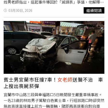
教署已經同意給予補助款100萬元，沒想到廖姓家長會長寧
姓男老師指出，這起事件導因於「減課表」爭議，他解釋，
可學校少這筆經費，寧可孩子受教權受影響，也要打擊這幾
教師兼任行政工作或指導學生社團可以減課，但怎麼減？誰
繼續閱讀
03月30日, 2026
名教師。 廖姓家長會長不曉得從哪裡打聽到，教育部國教
減幾堂？必須經過「課程發展委員會」審核，但強勢的趙祝
署願意增加補助經費額度，主要是陳昭姿服務處主任賴嘉倫
凌校長卻一直拒絕公開討論，引發黑箱作業的疑慮。 去年9
出面協調，於是他找上賴，痛斥這些老師是「不法之徒」，
月22日，學校召開課程發展會議，到了會議尾聲，陳師提臨
還說他們貪污，正在接受調查。校長趙祝凌被指為了打壓不
時動議，要求公開「減課表」，校長立刻宣佈散會，並指著
聽話的老師，寧可讓教學經費卡住。（圖／讀者提供） 廖
一疊紙說：「喏！都在這裡了，你們自己看」。廖姓家長會
強調：「校長是好校長，是這些老師貪贓枉法，要鬥倒校
長的妻子在Threads攻擊陳老師等人，陳師已經提告。（圖
長，專門跟趙校長作對，絕不能給他們資源」；此衝突鬧到
／讀者提供） 當時與陳男同屬一個教學團隊的蔡姓
女老
教育局，賴嘉倫接受調查，表示廖確實有打電話說這些老師
師
、張姓男老師上前，持手機拍攝減課表內容，沒想到剛走
的壞話，因此，陳師等人已經提告，全案正由台中地院審理
到門口的趙祝凌，像貓被踩到尾巴似的尖叫起來：「你們怎
中。本刊致電校長趙祝凌私人手機，並傳訊息未獲回應。於
麼可以拍攝」！接著衝向放置課表的桌子，她先用力的推搡
是打電話到該校，由發言人教務主任接聽，轉達採訪查證來
蔡女，整個人趴在桌上，護住文件，但眼明手快的陳姓老
意，但到截稿為止，趙女並未回應。至於廖姓家長會長，本
師，已經抓住減課表。 趙祝凌衝上來搶，並撕個粉碎，但
賓士男宜蘭市狂撞7車！
女老師
送醫不治 車
刊致電其位於逢甲的店，由店長轉達採訪之意，但截稿之前
陳師手搶到最後一張，他攥著文件，右手高舉，而校長抓住
上搜出喪屍菸彈
未獲回應。
陳右手，另一隻手勾住陳師；在後方看得清清楚楚的蔡女
說：「校長突然癱倒在地，然後使出『奪命剪刀腳』夾住陳
宜蘭市中山路三段與幸福路口5日晚間發生嚴重車禍事故。
老師大腿，制止他離開會場」。 對此，當事人陳師說：
一名23歲的林姓男子駕駛白色賓士車，行經該路口時卻突然
「趙校長衝過來時，撞倒好幾張桌椅，她跟我搶文件後，不
無故高速直接撞上前方一輛車輛，隨即再高速衝向對向車