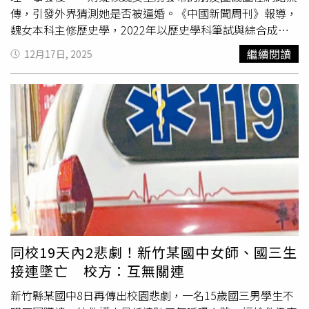
傳，引發外界猜測她是否被逼婚。《中國新聞周刊》報導，
魏女本科主修歷史學，2022年以歷史學科筆試與綜合成績
雙第一的成績，入職魯山縣第一高級中學擔任歷史教師。該
繼續閱讀
12月17日, 2025
校為河南省示範性高中。入職前，她曾在縣內一所與魯山一
高聯合創辦的民辦學校任教。多名前同事表示，魏女性格溫
和，工作認真，深受學生喜愛。學生林娜（化名）透露，魏
女工作十分投入，清晨5點50分便到校督促早讀，直到晚上
9點後才離校。她同時教授兩個大班，課時較多，但從未在
課堂上表現出不耐煩。此外，她對學生要求嚴格，課後則會
安排補測與輔導，對基礎薄弱的學生持續跟進，幫助班級成
績保持在年級前列。在學生眼中，魏女熱愛生活，關注影視
與流行文化，上課妝容自然得體，穿搭風格鮮明，給人親切
而自律的印象。與其校園形象形成反差的，是網路上圍繞其
家庭與婚姻狀況的多種猜測。根據網路流傳的截圖，魏女在
婚禮前一天曾發布過取消婚禮的通知，但由於「父母不同
同校19天內2悲劇！新竹某國中女師、國三生
意」，婚禮還是照常舉行，引發「被逼婚」猜測。此外，社
接連墜亡 校方：互無關連
交平台上還出現關於新郎學歷、工作及經濟狀況的傳言。有
自稱與新郎在同一單位工作的網友表示，新郎具備本科學
新竹縣某國中8日再傳出校園悲劇，一名15歲國三男學生不