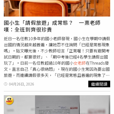
被拒，慌亂中緊急拿著Z男的手機就跳上車，準備開車前往
道，這起事件中老師完全沒錯，被突然戳肛門，任何正常人
報案，卻被Z男發現，Z男情急之下整個人趴在車頭，阻止
的反應都是本能的反射性防衛揮手，要怎麼蓄意傷害？
花花往前，隨後見花花不敢動，立即下來朝駕駛座方向前
Cheap直言，教育部是不是認為，被戳肛門正確的作法是
進，讓花花瞬間以為逮到機會準備趁機逃離，卻看見Z男整
「老師先深呼吸，一邊忍住被羞辱的恥辱，一邊溫柔的說：
國小生「請假旅遊」成常態？ 一票老師
個人掛在駕駛座旁，讓她嚇到急煞，Z男因此因慣性跌倒，
同學不可以這樣喔！」學生做錯事、侵犯他人身體，事後卻
嘆：全班到齊很珍貴
氣不過的他當場怒砸車窗，直到警方獲報到場。花花表示，
連一句道歉都沒有，還反過來處罰老師，這樣以後基層老師
自己曾多次向警方報案，卻被派出所員警以「翻拍證據不得
怎麼管教學生？Cheap提到，類似事件如發生在美國，學生
近日一名任教10多年的國小老師發現，國小生在學期中請假
作為證據」拒絕受理，事後與男友發生衝突後，竟被警方定
會被立刻停學，要求3至10天不准到學校，待聽證會結束
出國的情況越來越普遍，讓她忍不住詢問「已經是常態現象
調為「感情糾紛」。（圖／翻攝自Google Maps）然而後續
後，會面臨退學、強制輔導，甚至移送少年法庭等處分，學
嗎」。貼文曝光後，不少教師坦言「正常喔！只要有避開考
整起事件竟被警方定調為「感情糾紛」，警方在明知花花與
生會被判社區服務，家長則要承擔法律責任和罰錢；至於亂
試日期的，都算很好」、「期中考後已經4名學生請假出國
Z男為同居男女朋友關係，且雙方均有彼此手機密碼後，怒
解雇老師的學校，美國教師工會的力量大到不可思議，不僅
玩了」。日前一名任教超過10年的國小
女老師
在Threads發
批評花花，「我老婆在家也不能看我手機，他『這次』沒有
會立即介入，還可能請頂尖律師告到學校、教育局破產，校
文，直言自己「真心很納悶」，現在的國小生常因為要出國
同意你看」。只是讓花花無奈的是，儘管第一時間就持Z男
長、督察大概提早退休或吃官司，「結果台灣學生全身而
旅遊，而連續請假很多天，「已經是常態且普遍的現象了
手機向警方展示證據，意圖報案，惟警方在翻看過相關對話
退？」
嗎」。原PO提到，學生請假會影響課程銜接，成績容易下
繼續閱讀
04月26日, 2026
紀錄後，認為Z男與少女的聊天內容僅是單純「聊色」拒絕
滑，也會造成老師許多困擾，不只是補作業這麼簡單，還有
受理報案，拒絕將Z男以現行犯身分逮捕。花花還因此遭Z
補考、班務代辦、補上各科進度等問題，且若遇到班級比賽
男反告傷害罪，並遭求償10萬餘元，所幸案經桃園地院審理
或運動會，還得臨時更換人選，讓她感到相當頭痛。貼文曝
後，判處花花無罪，駁回Z男損害賠償聲請。全案仍可上
光後，引發不少教師共鳴，紛紛留言表示「是，遇過請假一
訴，而Z男至今卻仍可安然繼續在學校任職。對此，桃園地
個月去歐洲的」、「是，我的班級期中考後已經4個學生請