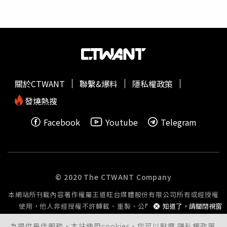
庭上表示，他從未打算實施殺人計畫，兩人的關係只是「他
由隨組家長看顧，不慎誤跌入水池，當下即時處置無大礙，
羈押期間打發時間的一種方式」。巴丁於本月13日遭判處
且無學生或家長向學校反應與導師行為有關。教育局強調，
14年有期徒刑，並會被登記在性犯罪名冊20年。◎尊重身
已請學校持續關懷學生轉班後的適應情形，由輔導團隊提供
體自主權，請撥打113、110。◎若自身或旁人遭受身體精
情緒支持與追蹤輔導，並與家長保持密切聯繫，協助學生穩
神虐待、性騷擾、性侵害，請打110報案再打113找社工。
定學習。同時也再次要求各校落實正向輔導與適性管教，確
保學生的學習安全及身心健康。◎尊重身體自主權，請撥打
113、110。◎若自身或旁人遭受身體精神虐待、性騷擾、
關於CTWANT
聯繫&爆料
隱私權政策
性侵害，請打110報案再打113找社工。
發燒熱搜
Facebook
Youtube
Telegram
© 2020 The CTWANT Company
本網站所刊載內容著作權屬王道旺台媒體股份有限公司所有或經授權
使用，他人非經授權不許轉載、重製、公開播送或公開傳輸。
知道了，請關閉視窗
為提供最佳服務，本站使用cookies，您可以點選
隱私權政策