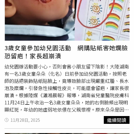
校方有來自家長的「拔尖」壓力很是困擾，「郭老師和學校
少訴訟生意慘淡的律師專跑校事會議「賺外快」，一場新台
吵很久了」幾名畢業生齊聲直言。還有消息人士指出，校方
幣2,000元半小時講沒幾句話，一個月6位數入袋是輕鬆愉
對於郭老師的攻勢原本不願理睬，但近期主管機關2度派員
快。更恐怖的是，「校事會議」制度上路後，全台教師自盡
突擊訪視，發現「勤學社」課後時間居然在上正課加強，訪
與自傷事件瘋狂增加，以2018年28件對照2024年152件一
視官員連學科講義都給挖了出來問責，這可讓校方高層惱羞
比，6年成長超過5倍，短短幾年把教師職業搞得賤如螻蟻。
成怒，直斥是郭老師「吹哨」。她續指，自此校方對郭老師
不少基層教師直指，由於校長實質掌握了啟動「校事會議」
態度大改，從息事寧人改採高壓反制，派員拿著「顯微鏡」
與否權限，校園事件調查委員更是校長遴聘，導致權力過
3歲女童參加幼兒園活動 網購貼紙害她爛臉
檢視郭老師一言一行，還真抓到了她吃安眠藥後上班「度
大、程序不正、調查不公、違反比例懲處等黑箱問題滿天
恐留疤！家長超崩潰
估」，進而上綱成曠職事件，便是希望嚇阻郭老師別再生
飛，變質為霸凌教師的手段，更抓不到真正霸凌、體罰學生
事。「其實讓她退休就沒事了」，新竹縣教育界人士直指，
的不適任教師。國立臺中教育大學教育學系教授陳延興就指
幼兒園辦活動要小心，否則會害小朋友留下陰影！大陸湖南
這所學校朱姓校長個性懦弱溫吞，加上郭老師已達退休年
出，一般上班族、醫師、工程師等產業根本不可能以「校事
有一名3歲女童朵朵（化名）日前參加幼兒園活動，按照老
紀，早就巴不得趕快「送走」郭老師，沒想到退休申請到了
會議」這種畸形組織來處理紛爭，如今這種「以神的標準把
師的話把裝飾貼紙貼臉上，竟導致臉部出現嚴重紅腫、長水
縣府，教育局卻打了回票，把郭老師繼續「絆」在學校互相
老師當賊看」制度上路，正妥妥是撕裂親師生關係的元凶。
泡及糜爛，引發急性接觸性皮炎，可能還會留疤，讓家長很
折磨，最後換來遺憾。在新竹縣擔任多年校長退休的台灣偏
他回顧，近幾年除了家長生得少外，加上學童過度使用3C
崩潰。根據陸媒《瀟湘晨報》報導，湖南省兒童醫院皮膚科
鄉教育媒合平台主持人徐慧芯直言，新竹縣教育局現由家長
產品導致人際關係疏離，「很多人已經不知道如何與他人相
11月24日上午收治一名3歲女童朵朵，她的右側臉頰出現明
團體出身者把持，或許認為50出頭歲就要退休的老師「年紀
處」人際信任更是已經分崩離析，「就別說刻意錄音激怒老
顯紅斑，年幼的她虛弱地依偎在父親懷裡。原來朵朵是因為
輕輕爽退休遊山玩水」，因此不少校長揣摩上意，會以「人
師再求償的人了」他直指「一樣米養百樣人」陳延興續指，
參加幼兒園活動時，聽王姓
女老師
（化名）的話，把貼紙貼
繼續閱讀
11月28日, 2025
力不足」、「需要傳承」等「軟釘子」曉以大義要老師慢些
有些家長可能自己童年受到老師欺負與同學霸凌，當時無處
在臉頰上，活動結束回家後臉才越來越不舒服。對此，王姓
退休，不少符合資格有意退休的老師送件卻碰得一鼻子灰，
求助也無法宣洩情緒，甚至對「老師」產生敵意，索性就投
女老師
表示，他們為了準備節日活動，從網路電商平台購買