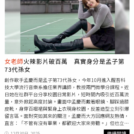
餘養豬，由於案例場的廚餘載運車被驗出陽性反應，研判感
跑。後來，李女跑向附近一處工廠，捂著傷口跟路人借手機
染源應是來自沒有落實蒸煮的廚餘。隨後案例場主也承認使
急忙打電話給丈夫、兒子。對此，大雅警分局說明，初步判
用舊的照片上傳，其所使用的廚餘蒸煮設備甚至在去年就已
斷63歲李女與35歲張男在大雅區龍善二街一處公園前，因
無法運作。 案經16日後台中市府終於順利拆彈，控制住相
為糾紛案件發生爭吵，張男持刀攻擊李女，李女頸部重傷。
關疫情，解除禁運禁宰令，不過台中市農業局局長張敬昌與
張男犯案後，從附近小路走上國道，意圖不明，在國道上遭
環保局局長陳宏益也因未恪守中央防疫指引，遭到免職。
車輛撞擊，雙腿骨折重傷、意識不清，身上被搜出2把刀，
27歲張文2025年12月19日於北捷台北車站與捷運中山站前
待人清醒後展開訊問。經查，張男於2023年因種植火麻，
拋擲煙霧彈，隨機殺人，造成4死11傷。（圖／翻攝畫面）
被台北市大安警分局逮捕；台中地方法院判其5年6月徒刑，
十、2025年12月19日：張文北捷隨機攻擊釀4死11傷2025
案件一路上訴到最高法院均被駁回，全案已定讞，疑近日就
女老師
火辣影片破百萬 真實身分是孟子第
年12月19日上午，北市中山區多處傳出遭人縱火事故、下
會發監執行。未料，張男在犯案前發文控訴遭受司法不公，
73代孫女
午中正區南陽街先是發生火警事故，未料北捷台北車站M8
更稱地方立委、議員、里長、市府環保局甚至1999專線都
出口也傳出遭人投擲煙霧彈事故，造成1人嗆傷1人當場無生
怠惰；另外，事發公園周圍時常出現逆向違停案件，或是打
創作歌手孟慶而是孟子第73代孫女，今年10月進入醒吾科
命跡象。其中57歲的余家昶見張文丟擲煙霧彈，上前試圖阻
球、跳舞頻出現噪音，都讓張男無法接受。張男還在內文驚
技大學流行音樂系擔任業界講師，教授兩門微學分課程。近
止，未料卻導致張文事先準備好的汽油彈誤燃，遭張文持利
吐「歡迎來殺人，人很多很好殺！」並留言給親友，「家人
日她在社群平台分享校園日常影片，短時間內吸引近百萬流
刃刺傷，緊急送醫後仍不幸不治。 警方獲報後，第一時機
朋友們都要平安快樂，讓大家失望我很抱歉，你們可以罵我
量，意外掀起高度討論。畫面中孟慶而戴著眼鏡、腳踩過膝
也鎖定戴著防毒面具的27歲張文涉有重嫌，卻礙於張文早已
沒有關係，應該是不會有人為我難過，我是解脫，所以不要
皮靴，身穿百褶裙與緊身上衣現身校園，反差造型立刻引爆
事先多次勘驗，多次變換作案代步工具，甚至以徒步方式進
有任何感傷。若有下輩子、若我可以當好人，再跟大家當親
留言區。面對突如其來的關注，孟慶而大方回應網友熱情，
行，加重追緝難度。 同日晚間6時許，北市中正第一分局正
友，先上路了，掰。」◎勇敢求救並非弱者，您的痛苦有人
直言：「不管有沒有畢業，都歡迎大家來旁聽。」但也立刻
緊急調閱監視器畫面逮人時，張文卻步行從中山地下街返回
願意傾聽，請撥打1995◎如果您覺得痛苦、似乎沒有出
補充，課堂本質始終擺在第一位，她坦言影視作品中常把老
繼續閱讀
12月30日, 2025