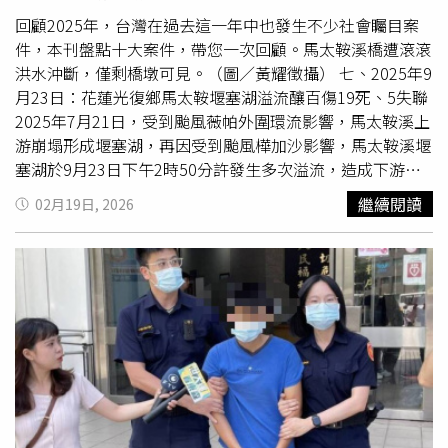
成他人傷亡者，必定依法嚴辦，絕不寬貸。
回顧2025年，台灣在過去這一年中也發生不少社會矚目案
件，本刊盤點十大案件，帶您一次回顧。馬太鞍溪橋遭滾滾
洪水沖斷，僅剩橋墩可見。（圖／黃耀徵攝） 七、2025年9
月23日：花蓮光復鄉馬太鞍堰塞湖溢流釀百傷19死、5失聯
2025年7月21日，受到颱風薇帕外圍環流影響，馬太鞍溪上
游崩塌形成堰塞湖，再因受到颱風樺加沙影響，馬太鞍溪堰
塞湖於9月23日下午2時50分許發生多次溢流，造成下游的
幾乎三分之二的光復鄉與部分萬榮鄉、鳳林鄉等地瞬間遭到
繼續閱讀
02月19日, 2026
洪水吞沒。滾滾洪水沿著地勢一路直下，並將馬太鞍溪橋沖
毀，導致馬太鞍溪下游南側堤防破損，一路衝進光復鄉市
區，造成縣道193路段一度遭洪水淹沒封閉。洪災發生後，
造成許多民眾第一時間來不及逃生，眼睜睜看著家園被吞
沒，一樓高的家園瞬間遭到大量泥沙吞噬，眨眼之間就被埋
在泥沙裡面，總計造成19人死亡、157人受傷，至今仍有5
人失聯。 災難發生後，有民眾在社群網站上號召一起前往
光復擔任「鏟子超人」，大批民眾、慈善團體等自發性搭乘
台鐵前往花蓮光復鄉擔任志工，協助民眾進行災後復原作
業，將災民家中汙泥清除。而陸軍司令部也在第一時間派員