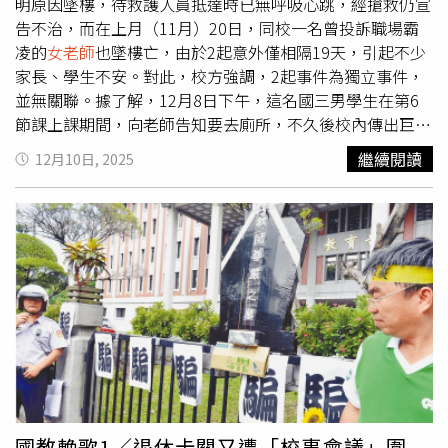
歷，工作收入在當地屬於相對穩定水平，但相關說法尚未得
明原因墜樓，待救護人員抵達時已無呼吸心跳，經搶救仍宣
到官方證實。就相關情況，魯山縣民政局工作人員表示不清
告不治，而在上月（11月）20日，同校一名曾投訴職場霸
楚，暫時沒有接到通知。魯山縣婦聯則回應，此前未收到過
凌的
女老師
也墜樓亡，由於2起意外僅相隔19天，引起不少
當事人求助，正在關注此事，已與縣委宣傳部溝通跟進。◎
家長、學生不安。對此，校方強調，2起事件為獨立事件，
勇敢求救並非弱者，您的痛苦有人願意傾聽，請撥打
並無關聯。據了解，12月8日下午，這名國三男學生在第6
1995◎如果您覺得痛苦、似乎沒有出路，您並不孤單，請
節課上課期間，向老師告知要去廁所，不久後校內傳出巨
撥打1925
響，校方人員發現學生疑似自高處墜落，立即通報警消到
繼續閱讀
12月10日, 2025
場，但當救護人員抵達時，該生已失去生命跡象，送往台大
竹東分院急救，仍於下午4時許宣告不治。詳細事故原因仍
待調查釐清，警方初步排除外力介入的可能。11月20日上
午，同校一名資深
女老師
在校園內墜樓，經搶救仍不幸身
亡。據悉，這名
女老師
曾向新竹縣政府投訴遭遇職場霸凌，
但校方透露，該教師長期受情緒問題困擾，請假情形較多，
過去也曾接獲她不當管教、上課遲到等投訴，經調查認定屬
實，於11月初將其調整為行政職，希望減輕其負擔，沒想到
卻發生憾事。對此，校方回應，這2起事件為獨立事件，互
相並無關聯，目前已啟動「校園危機處理與心理輔導機
制」，由輔導處、專業心理師及外部資源共同投入，協助師
生進行情緒安定與心理支持，後續也將視實際需求提供個別
國教輓歌1／退休卡關又遭「校事會議」圍