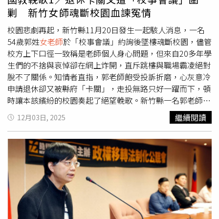
或團體輔導，強化心理諮詢與轉介流程，並協助教職員在工
剿 新竹女師魂斷校園血諫冤情
作及情緒上進行調整。新竹縣教育處則說，接獲相關通報
後，也派員到學校了解狀況，至於事發詳細原因，需待相關
校園悲劇再起，新竹縣11月20日發生一起駭人消息，一名
單位進一步調查釐清。《CTWANT》關心您：如果您覺得痛
54歲郭姓
女老師
於「校事會議」約詢後墜樓魂斷校園，儘管
苦、似乎沒有出路，您並不孤單，請撥打1925。
校方上下口徑一致稱是老師個人身心問題，但來自20多年學
生們的不捨與哀悼卻在網上炸開，直斥跳樓與職場霸凌絕對
脫不了關係。知情者直指，郭老師飽受投訴折磨，心灰意冷
申請退休卻又被縣府「卡關」，走投無路只好一躍而下，頓
時讓本該繽紛的校園奏起了絕望輓歌。新竹縣一名郭老師
（圖後左2）頗受學生愛戴，卻因為「校事會議」搞得身心
繼續閱讀
12月03日, 2025
俱疲，連退休案都卡關，最後心灰意冷從校舍5樓一躍而
下，54歲生涯嘎然而止。（圖／讀者提供）11月27日新竹
市追思園淒厲大風異常，走得突然的郭老師告別式依習俗只
能在下午舉行，除了丈夫與女兒全程參與外，不少郭老師老
同事與學生都來捻香致意，場面哀戚。儘管家人們儀式後仍
婉拒受訪，但卻有不少知情者與學生站出來抱不平，除了替
郭老師工作表現背書外，言談間更抖出駭人內幕。一名知情
者透露，郭老師「大砲」性格與校方關係緊張多年，對於學
校辦學涉有不法之處更常不留情面抨擊，也讓高層相當頭