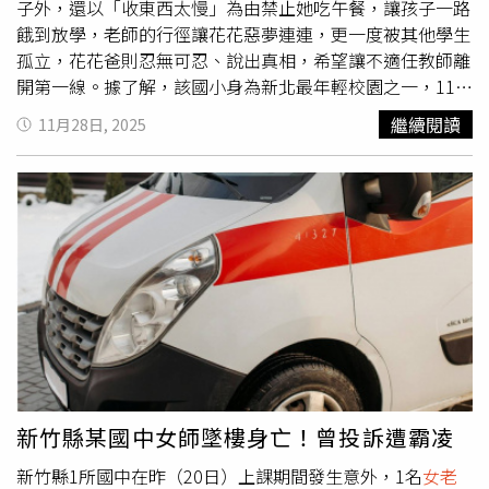
議」相關法案，又不厭其煩地在網路平台說明理念，若是
差點滅頂孩子的家長卻遲至一個學期後才得知此事。而校外
子外，還以「收東西太慢」為由禁止她吃午餐，讓孩子一路
「地下部長」根本不必親自做這些，如對其理念有興趣，歡
教學結束要返校時，C老師也沒有點名，粗略看過後便讓司
餓到放學，老師的行徑讓花花惡夢連連，更一度被其他學生
迎大家自行參看臉書，沒必要接受採訪；教育部則強調，莊
機開車，導致有孩子被留在農場，還開心地與同學揮手道
孤立，花花爸則忍無可忍、說出真相，希望讓不適任教師離
國榮現為校事會議調查人才庫培訓講師，這只是學者專家的
別，直到車子已離開農場，其他同學與家長驚覺有異提醒，
開第一線。據了解，該國小身為新北最年輕校園之一，113
協助角色，並無觸及政策主導或個案判斷，相關法規與函釋
老師才匆匆讓遊覽車掉頭回來接人。花花與其他同學在兒童
學年度才全面招生，家長們趨之若鶩，都希望孩子能享受新
繼續閱讀
11月28日, 2025
仍是由教育部主責與決策。◎勇敢求救並非弱者，您的痛苦
病房相遇，家長這才得知老師隱瞞傳染病情，讓家長憤怒不
校舍和環境，擠破頭報名入學，讓該國小在短時間滿額，共
有人願意傾聽，請撥打1995◎如果您覺得痛苦、似乎沒有
已。（圖／翻攝畫面）「太多太多事情了，跟她又無法溝
有近30班，容納約800位學生就讀，家長期望孩子能在此開
出路，您並不孤單，請撥打1925
通，家長們心真的很累。」花花爸說，C老師還曾隱瞞在體
心茁壯、快樂學習，開學後卻是問題重重。「剛開學就覺得
育課時，男同學被其他學生毆打至瘀青，生殖器也沒有倖
有問題，後來事情越來越多，我發現無法跟這位老師溝
免，她自己也曾因情緒失控，重重將書摔在課桌上導致學生
通。」花花爸回憶，女兒開學後沒幾周就重病一場，一度發
手臂被劃傷，而嘗試與她溝通，她往往「淚遁」逃避指責，
燒到40多度，緊急送醫後確認孩子感染腸病毒、諾羅和流感
或是顧左右而言他閃避責任，讓家長對她失去信心。在提出
等多項傳染性疾病，醫生更斷言「一定是在學校被傳染
申訴後，花花如今已經轉班，C老師卻趁萬聖節活動時接近
的」。花花因收東西太慢，被老師禁止吃飯，而老師面對家
花花，不斷表達「老師沒有踢你桌子」，導致花花飽受驚
長質問時先是否認，見證據罪鑿才稱學生「吃不下而來不及
嚇，花花父母得知此事後更加憤怒，希望校方能妥善處理，
盛飯」。（圖／讀者提供）花花爸說，他當下驚覺有異、向
讓不適任教師離開第一線。校方表示，接獲家長反應後曾多
校方求證，C老師才坦承班上多位孩子都有症狀，但「怕家
次促進親師溝通，但始終無法達成共識，如今家長已正式提
長恐慌」才沒有通知大家，這番言論讓他十分無奈，女兒最
新竹縣某國中女師墜樓身亡！曾投訴遭霸凌
出霸凌申訴，校方已依法組成調查小組，目前調查流程正進
終則住院約3周才恢復健康，回學校後面對堆積如山的功
新竹縣1所國中在昨（20日）上課期間發生意外，1名
女老
行中，待結果出來後，則將遵循調查小組的懲處建議，並報
課，老師卻要求全班同學「幫助」她一起完成，導致其他孩