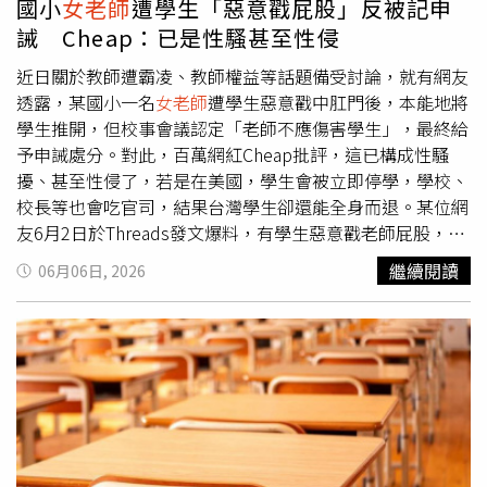
國小
女老師
遭學生「惡意戳屁股」反被記申
台語俗諺「𡳞鳥比雞腿」，意指不同事物完全無法比較，補
廳廁所、曾住宿過的青年旅館等，讓她相當震驚，慌忙中只
誡 Cheap：已是性騷甚至性侵
習班老闆和
女老師
爭執排課、時薪，以「lp比雞腿」表示
女
側錄下Z男在學校偷拍等畫面，並向當地派出所求助，卻得
老師
與其他老師的表現無法比較，言語固然粗俗，但對照前
到警方表示，「翻拍畫面不得作為證據」，因此作罷。Z姓
近日關於教師遭霸凌、教師權益等話題備受討論，就有網友
後文脈絡，看不出有什麼性要求、性意味或性別歧視，並非
老師女友花花發現Z男手機有其偷拍
女老師
如廁畫面，更發
透露，某國小一名
女老師
遭學生惡意戳中肛門後，本能地將
性騷擾。新北市府雖審定補習班違反性平法，但北院指出，
現Z男曾向未成年少女索要性影像。（圖／示意圖／翻攝自
學生推開，但校事會議認定「老師不應傷害學生」，最終給
女老師
可獲賠償的前提是「性騷擾行為被害人」，既然補習
pexels）2025年6月，花花陪Z男外出看診時，趁著Z男進入
予申誡處分。對此，百萬網紅Cheap批評，這已構成性騷
班老闆不構成性騷，
女老師
何來損害？即使補習班沒盡到補
診所照X光，將手機短暫交給其保管的空檔翻看手機，再意
擾、甚至性侵了，若是在美國，學生會被立即停學，學校、
救義務，頂多違背行政法規，不足以認定
女老師
求償合理。
外發現Z男在多個交友軟體上約砲訊息，Z男在明知對方未
校長等也會吃官司，結果台灣學生卻還能全身而退。某位網
本案尚未確定，可上訴高等法院。
成年的情況下（對方回應：要高三了），透過社群軟體向少
友6月2日於Threads發文爆料，有學生惡意戳老師屁股，老
女索要性影像，甚至傳訊表示，「你介意直接一點嗎？」、
師本能推開，應屬於正當防衛，但校事會議調查結果卻認
繼續閱讀
06月06日, 2026
「你有約過喔」、「想看」，成功獲得少女所傳送有著上衣
為，「即使是故意戳屁股，甚至是戳中肛門，身為老師還是
之胸部特寫照片，再進一步對少女提要求指出，「再脫一件
不應有傷害學生的行為」，認定老師違反了教師考核辦法，
更棒」、「願意嗎」、「我在等照片」、「頭頭」、「晚點
因此記申誡處分1次。針對此事件，Cheap在臉書粉專發文
看包包」，最終成功獲得少女的性影像，所幸少女隨即收
表示，這名國小學生是趁著
女老師
在黑板前寫字時，故意戳
回，但Z男卻表示，「還沒看欸」、「再一次」、「有E
老師肛門，動手前還問旁邊同學「要不要戳」，老師受到驚
嗎？」。根據對話紀錄顯示，少女回應Z男「收囉」，但Z
嚇時出於反射動作往後揮手，結果不小心導致該名學生撞到
男卻食髓知味的表示，「想看包包、「那可以看小ㄒㄩㄝˋ
桌子，最後學生並沒有道歉，
女老師
反被記申誡1次。「這
嗎」等語。花花見狀心頭大驚，但想到先前持翻拍影像報警
是性騷擾了吧，甚至戳肛門已經是性侵了吧！」Cheap傻眼