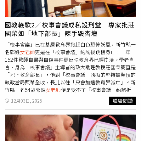
痛。她舉例，新竹縣因學生眾多又交通不便，若國中畢業會
考成績不理想，高中職「上學通勤兩小時起跳」，加上會考
竹苗區「三級分」制度多錯一題就「翻車」，這讓在地學生
國教輓歌2／校事會議成私設刑堂 專家批莊
壓力異常，因此新竹縣不少學校國三便瘋狂考試，像教育部
國榮如「地下部長」辣手毀杏壇
明文規定模擬考至多考4次，但在新竹縣根本不甩「考個10
次都不為過」，這看在郭老師眼中當然不能接受。曾與郭老
「校事會議」已在基層教育界掀起白色恐怖妖風，新竹縣一
師共事的台南市育德工家校長李俊賢就回憶，出身台南安南
名郭姓
女老師
更是在「校事會議」約詢後跳樓身亡，一年
「溪南寮」的郭老師和夫婿是台南土城國中同班同學，為了
152件教師自盡與自傷事件更反映教育界已經崩潰。學者直
配合夫婿竹科工作，一同離鄉背井定居竹北鳳岡一帶，但仍
言，身為「校事會議」主導者的政大助理教授莊國榮簡直是
常回台南敘舊，自己夏天也才與郭老師聚餐，郭老師確實提
「地下教育部長」，他對「校事會議」執拗的堅持被顢頇的
到被工作學校長官羞辱、霸凌，但看她「戰鬥力」十足，完
執政當局照單全收，長此以往「只會加速教育界滅亡」。新
全看不出有尋短跡象，甚或還心心念念要看女兒成家，如今
竹縣一名54歲郭姓
女老師
便是受不了「校事會議」約詢折
生命嘎然而止，「開學後又發生什麼事了」？他是行家直搗
磨，在校內5樓天台一躍而下，用生命表達對制度最深層的
繼續閱讀
12月03日, 2025
問題核心。參加告別式的畢業學生也言之鑿鑿地說，學校會
抗議。圖為其告別式。（圖／讀者提供）CTWANT調查，教
以社團名義「變形」加強學科，比方「科學研究社」竟然把
育部於2020年頒布《高級中等以下學校教師解聘不續聘停
學生抓去寫作文，另外九年級「勤學社」更明目張膽召集學
聘或資遣辦法》，其中推動「校事會議」處理遭投訴可能須
科頂尖的學生在課後全力衝刺學科，這早就與社團計畫不
解聘的不適任教師。然而制度上路來怨聲載道，不僅「有罪
符，郭老師對此多次抗議，甚至號召其他老師「罷教」，但
推定」調查邏輯完全與《刑事訴訟法》對幹，坊間更流傳不