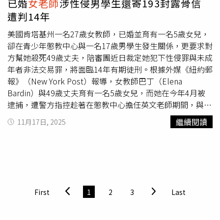
已婚
女老師
涉性侵男學生還寄193封露骨信
續事宜，以維護校園安全與師生福祉。◎勇敢求救並非弱
及盛飯」，反覆言論更點起家長怒火，這才決定向校方反
遭判14年
者，您的痛苦有人願意傾聽，請撥打1995◎如果您覺得痛
應，得到的卻是另一次失望。花花爸提到，他9月提出老師
苦、似乎沒有出路，您並不孤單，請撥打1925
美國肯塔基州一名27歲女教師，已婚並育有一名5歲女兒，
對學生的霸凌申訴，校方卻沒有開始調查流程，直到自己忍
卻在青少年懲教中心與一名17歲男學生發生關係，更要求對
無可忍、找里長幫忙，學校才請他回去填正式的申訴單，而
方幫她殺死49歲丈夫，陪審團近日裁定她犯下性侵罪與未成
花花如今轉班，C老師卻持續在教育第一線，更讓他擔心恐
年者非法交易罪，將面臨14年有期徒刑。根據外媒《紐約郵
有其他孩子受害，希望校方能正視老師問題，別讓學生在恐
報》（New York Post）報導，女教師巴丁（Elena
懼中成長。校方表示，接獲家長反應後曾多次促進親師溝
Bardin）與49歲丈夫育有一名5歲女兒，而她在今年4月被
通，但始終無法達成共識，如今家長已正式提出霸凌申訴，
逮捕，遭警方指控趁著在懲教中心擔任英文老師期間，與一
校方已依法組成調查小組，目前調查流程正進行中，待結果
名17歲少年發生性關係，還教唆對方幫忙除掉自己的老公。
出來後，則將遵循調查小組的懲處建議，並報請教育局進行
繼續閱讀
11月17日, 2025
警方搜查懲教中心時，發現少年的房間裡有193封巴丁寄的
後續處置。教育局表示，本案起於9月13日，親師間在家長
露骨信件和多張照片，巴丁更在其中一封信中寫下曾與少年
日因午餐問題溝通不良產生爭執，校方後已安排該生轉班，
有過性關係。而巴丁被捕後，依性虐待罪、與未成年者非法
並依家長提出疑似關係霸凌申請，隨即完成校安通報並啟動
交易和傳播淫穢物品罪移送法辦。法官指出，信件內容「像
情緒關懷，後家長又反應原班級導師有拍桌，及提醒其他學
三級片一樣露骨」，巴丁很明確地向該少年表達了自己的
生勿與該生互動，經訪談4名學生後均無拍桌情事，校方也
「想法和願望」。巴丁的主管則在法庭上供稱，她曾被多次
已召開校事會議並啟動調查程序，教育局則督導學校依法辦
First
1
2
3
Last
警告要遠離該名少年，該少年也一度被轉移到其他區域，但
理。教育局提到，關於家長另提及校外教學班上有其他學生
巴丁卻沒有停止這樣的行為，反而變本加厲。該少年則在法
跌入水池情形，經查為上學期校外教學，學生在分組活動時