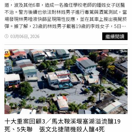
曉得是重心不穩摔倒，還是改採「哀兵策略」，裝作被我撞
道，波及其他6車，造成一名擔任學校老師的鍾姓女子送醫
倒，總之，我沒出手，也不像她告訴媒體，夾住我之後，被
不治。警方後續也依法對林姓男子進行毒駕與酒駕測試，當
我「拖行」，倒是她長年騎腳踏車，雙腿極其有力，被她雙
場發現林男唾液快篩呈現陽性反應，並在其車上搜出喪屍菸
「剪刀腳」用力夾住，使我膝蓋紅腫，且她雙手僅抓住我靠
彈。據了解，23歲的林姓男子載著19歲的李姓女子，5日晚
近大腿鼠膝部，所以我告她性騷擾，但不成立」。 全案偵
間開車沿中山路三段由北往南行駛，未料卻在行經幸福路口
繼續閱讀
03月06日, 2026
查終結，趙祝凌因涉嫌傷害、強制罪被起訴。起訴書查出，
時突然失控，整輛車先是高速撞上前方由59歲鍾姓女子駕駛
陳男右小腿、右髖挫傷併肌肉拉傷。而趙祝凌在事發當天，
的小客車，隨後在猛力撞上對向車道與停放在路旁的6輛汽
立刻找來某媒體，控訴陳老師出腳將她絆倒，導致她頭部撞
機車，強大撞擊力道當場造成鍾女所駕駛的小客車車尾幾乎
到椅子和地板，接著還遭陳拖行，因此頭部血腫送醫，趙校
全毀，鍾女也一度受困在車內無法動彈，其被救出時已無生
長在送給教育局的文件中，附了她頭部包紮的受傷照片，狀
命跡象，緊急送醫後仍不幸不治。肇事的林姓男子則有頭部
極可憐，但檢察官勘驗衝突影片後，認定陳老師沒有「主
與四肢挫傷，坐在副駕的李姓女子也有四肢多處擦挫傷，被
動」對校長出手，因此對陳師作出不起訴處分。本刊致電校
撞的機車騎士左腳骨折、腦部出血。警方後續也依法對林姓
長趙祝凌私人手機，並傳訊息未獲回應。於是打電話到該
男子進行酒駕與毒駕測試，卻發現林男毒品唾液快篩呈現陽
校，由發言人教務主任接聽，轉達採訪查證來意，但到截稿
性反應，並在其車內搜出依托咪酯，全案後續也依照公共危
為止，趙女並未回應。至於廖姓家長會長，本刊致電其位於
險罪嫌移送宜蘭地檢署偵辦。宜蘭分局呼籲，酒駕毒駕零容
逢甲的店，由店長轉達採訪之意，但截稿之前未獲回應。
忍已為社會共識，毒駕肇事依刑法第185-3條規定，施用毒
品後駕駛動力交通工具若因而致人與死者，處3年以上10年
十大重案回顧3／馬太鞍溪堰塞湖溢流釀19
以下有期徒刑，將持續強力取締毒駕行為，對於違反駕駛造
死、5失聯 張文北捷隨機殺人釀4死