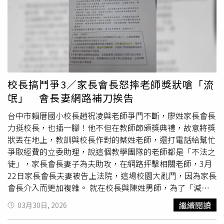
檢署回應表示，經查證後確認檢察官於開庭時，相關態度均
假出國玩了，接下來還有第5個」、「是，甚至在期末中期
無不妥，惟因法律見解而與律師有言詞上的辯論；至於告發
末考的時候請」、「正常喔！只要有避開考試日期的，都算
桃園市某教師涉嫌違反兒少性剝削部分，檢察官已查扣Z男
很好」、「都要老師提早出功課給他們，也是很頭痛」、
手機，並送往鑑識中心還原中。知情人士也透露，該當事檢
「十分普遍！整學期連假有人請，連假前後更有人請（避開
察官平時辦案相當認真，也經手過2次以上國民法官案件，
連假上漲的機票），再加真生病請假的，全班學生都到齊天
並曾查獲重大兒少性影像案件，具體求刑22年，長年注重並
數彌足珍貴」。也有家長分享看法，「會請假的媽媽+1，不
深耕婦幼議題。桃園市警局則回應：一、楊梅分局草湳派出
過出門前會行前教育，回來補功課，且當周必須補完，成績
校長搞鬥爭3／家長會長怒摔老師獎狀嗆「流
所員警於114年6月13日21時許，到場處理該案，抵達現場
若是下降，下學期就取消上課間出國，目前孩子都有跟上狀
氓」 會長妻網路補刀挨告
時，雙方當事人均在場，遂依規定查明雙方身分資料，並依
況，也有遵守，一定避開考試周，這是對老師跟同學的尊
法辦理後續程序。二、處理過程中，被告表示，事發原因係
重」、「我會避開考試，旅行回來第1天上課儘量排禮拜
台中市賴厝國小校長趙祝凌與老師爭鬥不斷，廖姓家長會長
因其於告訴人手機內發現疑似不法情事，雙方因而發生後續
五，把所有功課通通帶回家補齊」、「都會請假但會避開期
力挺校長，也插一腳！他不但在教師節頒獎典禮，故意將獎
爭執，被告同時提供其翻拍之手機對話內容供警方參考（內
中期末考試，作業如果老師可以先給就先寫，不能先給就回
狀丟在地上，教訓與校長作對的蔡姓老師，還打電話給幫忙
容僅涉及文字對話，未包含影像），惟無法確認該對話內容
來補，但是不會讓小孩缺交或不寫作業」、「機票便宜就會
爭取經費的立委助理，說這個教學團隊的老師都是「不法之
之相對人身分及真實性。三、另警方向被告說明，如相關資
出國，功課補得上」、「小學不請，更待何時」、「才國小
徒」，家長會長妻子為夫助攻，在網路抨擊相關老師，3月
料係未經他人同意，私自翻拍取得，日後作為告訴案件之證
而已，況且多點家庭共同的回憶是好事」。
22日家長會長夫妻被告上法院，這場校園大亂鬥，因為家長
據，恐有證據能力及證明力之疑義，仍須由司法機關依法審
會長介入而更加複雜。 就在校長與陳姓男師，為了「減課
認。四、後續被告於製作相關警詢筆錄時，未針對相關質疑
表」發生肢體衝突的隔天，9月23日教師節頒獎典禮上，一
繼續閱讀
03月30日, 2026
部分提出告訴與證明，事後被告也未另行報案或正式提告。
位獲頒卅年資深優良教師的蔡姓
女老師
竟遭家長會長羞辱；
據悉，蔡女與陳姓教師夫妻、張姓男老師同屬「沉浸式台語