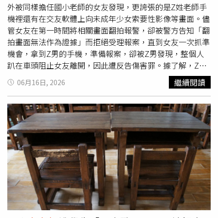
1000以上」、「我把你畫在1000的區塊」，
女老師
回覆
外被同樣擔任國小老師的女友發現，更誇張的是Z姓老師手
「之前那個拿多益題目給他寫的，也是跟我拿一樣的錢，
機裡還有在交友軟體上向未成年少女索要性影像等畫面。儘
1000高中在你這邊也不算高吧」，老闆回答「我想說儘量
管女友在第一時間將相關畫面翻拍報警，卻被警方告知「翻
塞1000給你，不然你那麼認真，我自己都不好意思」、
拍畫面無法作為證據」而拒絕受理報案，直到女友一次抓準
「沒喔 ，他只拿600，但你們兩個認真程度完全不同，完全
機會，拿到Z男的手機，準備報案，卻被Z男發現，整個人
『lp比雞腿』不一樣」。
女老師
提告控訴老闆多次性騷擾，
趴在車頭阻止女友離開，因此遭反告傷害罪。據了解，Z姓
將她「置於敵意性、脅迫性、冒犯性之工作環境」，對此求
男子為桃園某國小之正式教師，其多次因指導學生參與科展
繼續閱讀
06月16日, 2026
償50萬元；補習班沒遵照性別平等法的規定設置性騷擾申訴
獲獎而頗具盛名，然而其卻被控訴，和同為國小教師的女友
機制，導致她求助無門，她在另一件工資與勞健保的官司
花花（化名）交往3年多，期間不但多次對花花暴力相向，
中，已提及老闆性騷，老闆卻沒立刻採取補救措施，新北市
一度還曾持剪刀抵住花花脖子就範，雙方因此鬧到分手，孰
政府評議後亦審定補習班違規，這部分也要求償50萬元，合
料儘管花花第一時間聲請保護令，卻反遭Z男控告妨害秘
計100萬。補習班老闆答辯，愛心貼圖不分男女他都會傳，
密，只因花花在交往過程中發現男友手機內疑似藏有大量未
用意是傳達友好、感謝、鼓勵；「lp比雞腿」不具有性意
成年性影像。由於花花無法拿出其身上傷勢為家庭暴力所造
涵，當時他跟
女老師
討論收費問題，他認為
女老師
跟其他教
成，最終在檢察官的勸諭下，雙方撤告和解。然而Z男在撤
師的認真程度完全不同，所以費用不同，實際上
女老師
在職
告後，卻苦苦哀求花花乞求復合，讓花花一時心軟答應，Z
期間從未反映不舒服或申訴性騷擾。法院看完雙方對話之
男在得逞後竟原形畢露，繼續對花花家暴毆打，讓花花幾度
後，採信補習班老闆的說詞，愛心貼圖在Line中頗為常見，
身心崩潰。2024年，花花再度在Z男手機內發現偷拍性影
不屬於性要求、具有性意味或性別歧視的言詞，因此不算是
像，地點甚至有在Z男所任職的學校性別友善廁所內，偷拍
性騷擾。至於「lp（即𡳞脬）比雞腿」，法官指出，來自於
女老師
上廁所之畫面，甚至還有2人過去曾一起去過的咖啡