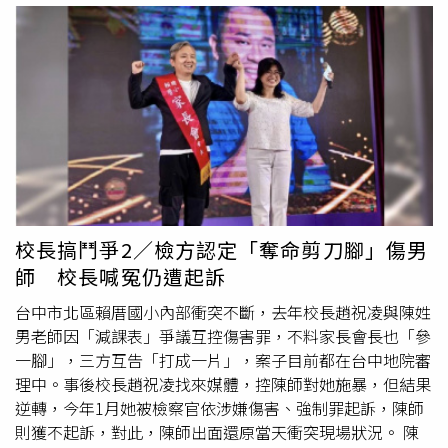
教學」團隊，他們被視為校長的「敵對勢力」，而廖姓家長
會長為了力挺校長，竟公然在典禮現場拿蔡女「開刀」。
當輪到蔡女受獎，廖男拿著獎狀，作勢要頒發，等蔡老師伸
手欲接過獎狀，只聽「哐噹」一聲！裱了框的獎狀被廖重重
摔在地上，家長會長與蔡師爆發口角，他嗆道：「你們貪贓
枉法，流氓！說你們流氓，還污辱流氓」，當場，朱姓副會
長還出言威脅蔡老師等人的人身安全。 蔡老師表示，頒獎
典禮爆發衝突，引起教育局及外界關注，廖姓會長對外表
示，他突然血壓升高、頭暈手抖才不小心讓獎狀掉落地上，
可是在場的人都有聽到，他摔獎狀時，還嗆說：「我就是故
校長搞鬥爭2／檢方認定「奪命剪刀腳」傷男
意的，怎樣？」 這場校園大亂鬥，連家長會長夫人也「參
師 校長喊冤仍遭起訴
戰」，她在Threads發文，聲稱陳老師「刻意絆倒校長」，
譴責暴力，還指控該團隊教師「貪污案正接受調查」，甚至
台中市北區賴厝國小內部衝突不斷，去年校長趙祝凌與陳姓
謊稱這幾名教師自稱「校長殺手」、「非常不可取，不配當
男老師因「減課表」爭議互控傷害罪，不料家長會長也「參
老師」。對此，陳姓教師說：「這全部是謊話，兩位老師日
一腳」，三方互告「打成一片」，案子目前都在台中地院審
前已經提告妨害名譽，而我也於3月22日提出刑事告訴」。
理中。事後校長趙祝凌找來媒體，控陳師對她施暴，但結果
據了解，這場鬥爭，還延伸到校外，因為陳老師等人的教學
逆轉，今年1月她被檢察官依涉嫌傷害、強制罪起訴，陳師
團隊，在無黨籍議員吳佩芸、民眾黨立委陳昭姿協調下，國
則獲不起訴，對此，陳師出面還原當天衝突現場狀況。 陳