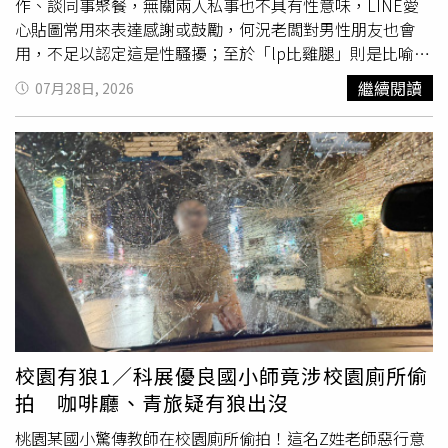
作、談同事聚餐，無關兩人私事也不具有性意味，LINE愛
心貼圖常用來表達感謝或鼓勵，何況老闆對男性朋友也會
用，不足以認定這是性騷擾；至於「lp比雞腿」則是比喻
女
老師
跟其他老師的認真程度完全不能比，言語雖粗俗但並非
繼續閱讀
07月28日, 2026
性騷，所以判決免賠。本案
女老師
在這家補習班任職10個
月，第一次「愛心貼圖事件」，
女老師
私訊老闆幫忙更正上
課時數，當她說完感謝之後，老闆傳「小熊愛心」圖；第二
次「愛心貼圖事件」發生在補習班70人群組，
女老師
因調課
需確認教室，同樣是講完謝謝，老闆傳了「饅頭人愛心」；
第三次「愛心貼圖事件」則是兩人對話框，老闆先傳年終餐
會邀請卡的圖片，
女老師
回了「超棒的」貼圖，老闆再傳
「小熊愛心」；第四次「愛心貼圖事件」也是私訊情境，
女
老師
請老闆更改授課時數，老闆回答休假中晚上看，
女老師
回覆「了解」圖，老闆回傳「小熊愛心」圖；第五次「愛心
貼圖事件」，
女老師
提供銀行帳戶給老闆匯款，老闆回她晚
上轉、人在國外，
女老師
說沒問題之後，老闆以「饅頭人愛
校園有狼1／科展優良國小師竟涉校園廁所偷
心」作結。「lp事件」發生在
女老師
最後一天上班，她和老
拍 咖啡廳、青旅疑有狼出沒
闆用LINE對話超過2小時，抱怨老闆常批評她教不好、讓她
沒學生可教，談到時薪行情時，老闆說「我以為你都要
桃園某國小驚傳教師在校園廁所偷拍！這名Z姓老師惡行意