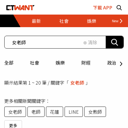
跳至主要內容區塊
下載 APP
最新
社會
娛樂
財經
⊗ 清除
全部
社會
娛樂
財經
政治
顯示結果第 1 ~ 20 筆 / 關鍵字「
女老師
」
更多相關新聞關鍵字：
女老師
老師
花蓮
LINE
女教師
更多