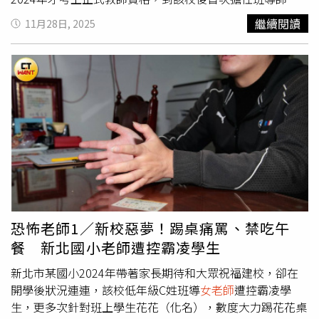
他法定不予核准退休事由，本來就應准教師自願退休，目前
庫回流教育訓練」講師名義主導「校事會議」調查小組權限
班，卻遭家長指控對班上學生花花（化名）惡意針對，破口
繼續閱讀
11月28日, 2025
沒有接獲教師想退休被阻擋的陳情消息。◎勇敢求救並非弱
與法規解釋方向，甚或數度在公開場合坦承，即使證據薄弱
大罵外還踢花花桌子，甚至不讓學生吃午餐，花花家長如今
者，您的痛苦有人願意傾聽，請撥打1995◎如果您覺得痛
「校事會議仍會啟動」更讓教育界人士搖頭。這名學者續
已提出霸凌申訴，其離譜行徑更不僅於此，「孩子一年級開
苦、似乎沒有出路，您並不孤單，請撥打1925
指，儘管改朝換代讓潘文忠早已被掃入了歷史灰燼，但莊國
學沒多久就住院，在兒童病房遇上她同班同學，我們才知道
榮主導的校事會議卻非常符合家長團體與學生團體脾胃，
班上不只一個孩子生病。」花花爸回憶，女兒當時發燒到40
「想改哪有那麼簡單」他直指現任部長鄭英耀也知道問題之
多度，醫生確認其感染腸病毒、A流、諾羅病毒、黴漿菌和
所在，卻沒勇氣挺住壓力，只好「做做樣子」喊要逐步微
流感，甚至併發腦炎，原本活潑的孩子變得頓時失去所有表
調，卻從不鬆口取消校事會議。立法院教育文化委員會召委
情，甚至連爸爸、媽媽都不喊，讓夫妻倆憂心不已。C姓老
劉書彬也直指，「校事會議」的負面效果非常大，不只讓第
師曾帶著孩子校外教學，自己躲在室內吹冷氣，讓孩子不慎
一線堅持教育志業的老師心寒，連帶師培生也嚇壞了，現在
跌入水池中，所幸被其他家長發現，否則後果不堪設想。
拿到教師證的年輕人也超過半數不當老師了，這都必須在校
（圖／黃耀徵攝）而花花父母原忙著照顧孩子無暇多想，直
事會議修法公聽會等討論中讓家長、學生團體知道，若是一
到在醫院遇上女兒的同學，細問後才發現班上共有3個孩子
味仇視老師讓教育崩盤，最後也只是毀了自己孩子的學習品
感染傳染病住院，老師卻未如實將孩子們的病況向上通報並
恐怖老師1／新校惡夢！踢桌痛罵、禁吃午
質，「根本沒有贏家」她呼籲校園仍該回歸教育與輔導。民
告知其他家長，讓疾病在班級中持續擴散。花花爸提到，該
餐 新北國小老師遭控霸凌學生
眾黨立委劉書彬（圖）認為若親、師、生對立不解決，台灣
校曾安排一年級的孩子到附近的生態農場校外教學，同行有
教育崩盤是遲早的事，呼籲各界理性檢視，讓校園回歸輔導
數位家長陪同，C老師到農場後躲進室內吹冷氣，其中一個
新北市某國小2024年帶著家長期待和大眾祝福建校，卻在
與教育專業。（圖／CTWANT攝影組）莊國榮對此回應，外
孩子在嬉戲時不慎掉進生態池，幼小身軀幾乎滅頂，所幸他
開學後狀況連連，該校低年級C姓班導
女老師
遭控霸凌學
傳「地下部長」稱號實在是謠言，像自己親自草擬「校事會
與另一位爸爸即時發現、將她拉起，否則後果恐不堪設想，
生，更多次針對班上學生花花（化名），數度大力踢花花桌