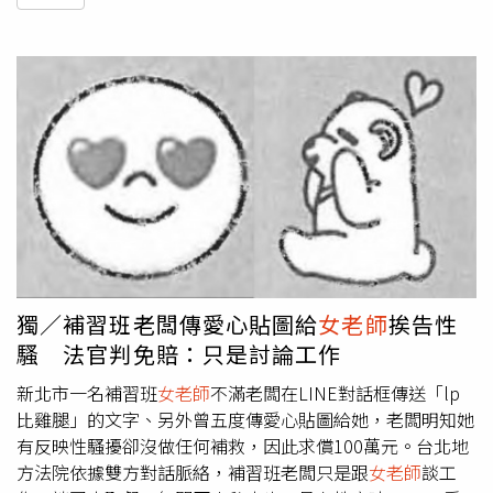
獨／補習班老闆傳愛心貼圖給
女老師
挨告性
騷 法官判免賠：只是討論工作
新北市一名補習班
女老師
不滿老闆在LINE對話框傳送「lp
比雞腿」的文字、另外曾五度傳愛心貼圖給她，老闆明知她
有反映性騷擾卻沒做任何補救，因此求償100萬元。台北地
方法院依據雙方對話脈絡，補習班老闆只是跟
女老師
談工