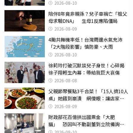
2026-08-10
陪伴8年竟非親孫？兒子車禍亡「祖父
母求驗DNA」 生母1反應陷僵局
2026-08-09
4颱共舞機率低！台灣周邊水氣充沛
「2大階段影響」慎防豪、大雨
2026-08-10
徐莉玲打破沉默談兒子身世！心碎揭
徐子翔輕生內幕：帶給我巨大哀傷
2026-08-08
父親節聚餐點3千合菜！「15人擠10人
桌」她餓到崩潰 網傻眼：讓店家看
笑話
2026-08-09
財政部花百億拱出國票金「大肥
貓」 恐因叫不動副董到立院備詢惹
議
2026-08-10