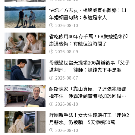
快訊／方志友、楊銘威宣布離婚！11
年婚姻畫句點：永遠是家人
2026-08-10
省吃儉用40年存千萬！68歲嬤退休卻
崩潰後悔：有錢但沒時間了
2026-08-09
母親過世當天提領206萬辦後事「父子
遭判刑」 律師：搶錢先下手是罪
2026-08-07
耐斯陳家「靠山真硬」？連張兆順都
擋不住 涉霸凌副董陳冠如恐回鍋國
票證
2026-08-10
詐團新手法！女大生遠端打工「連領2
月薪水」仍被騙 5天慘噴50萬
2026-08-10