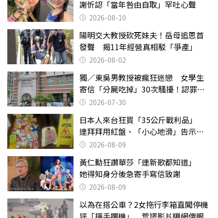
謝忻認「當年咎由自取」罕吐心聲
2026-08-10
陽明交大教授砍死妹夫！岳母追思首
發聲 揭11年經營真相駁「爭產」
2026-08-02
獨／東吳男教授被瘋狂迷戀 女學生
寄信「分屍吃掉」30次騷擾！認罪免
關
2026-07-30
日本人來台狂買「35公斤戰利品」
連拜拜用紅盤、「小心地滑」告示牌
也帶回家
2026-08-09
黃仁勳狂讚華莎「連新歌都知道」
她得知身分後急寄手寫信致謝
2026-08-09
以為在搭公車？2女拖行李箱直闖停機
坪「揮手攔機」 荒謬影片曝網傻眼