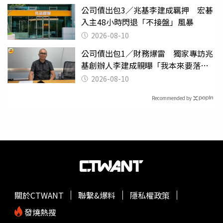
公司債出包3／兆基李建成羈押 宏碁
入主48小時閃退「不接盤」風暴
2026-08-10
公司債出包1／財務爆雷 獨家專訪兆
基創辦人李建成親曝「我本來要落
跑」
2026-08-10
Recommended by
關於CTWANT
聯繫&爆料
隱私權政策
發燒熱搜