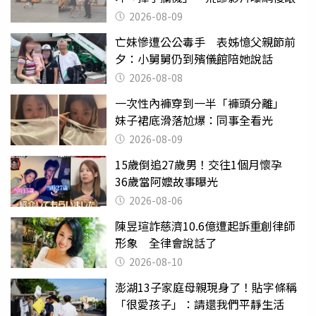
2026-08-09
亡妹慘遭公公毒手 表姊憶父親節前
夕：小舅舅仍到殯儀館陪她說話
2026-08-08
一次性內褲穿到一半「褲頭分離」
妹子裙底滑落尬爆：同事全看光
2026-08-09
15歲倒追27歲男！交往1個月懷孕
36歲當阿嬤故事曝光
2026-08-06
陳昱瑄詐慈濟10.6億遭起訴重創律師
形象 全律會說話了
2026-08-10
澎湖13子家庭母親現身了！貼字條稱
「很愛孩子」：請還我們平靜生活