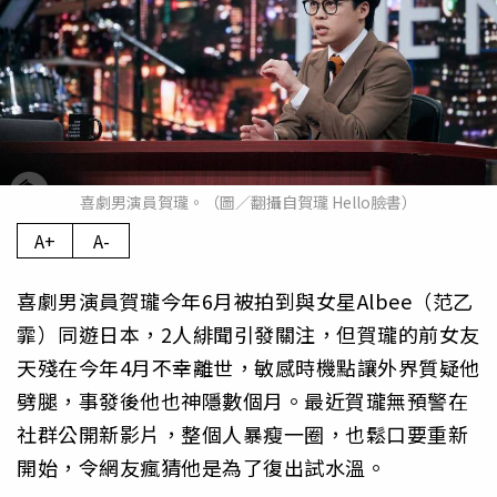
喜劇男演員賀瓏。（圖／翻攝自賀瓏 Hello臉書）
A+
A-
喜劇男演員賀瓏今年6月被拍到與女星Albee（范乙
霏）同遊日本，2人緋聞引發關注，但賀瓏的前女友
天殘在今年4月不幸離世，敏感時機點讓外界質疑他
劈腿，事發後他也神隱數個月。最近賀瓏無預警在
社群公開新影片，整個人暴瘦一圈，也鬆口要重新
開始，令網友瘋猜他是為了復出試水溫。