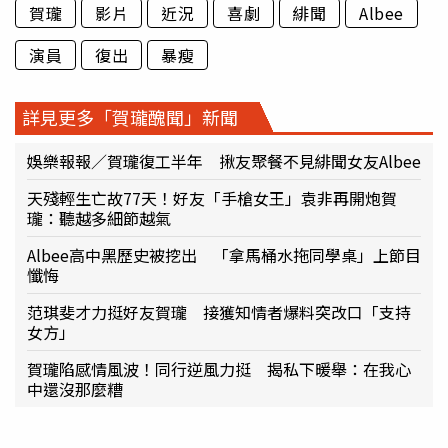
賀瓏
影片
近況
喜劇
緋聞
Albee
演員
復出
暴瘦
詳見更多「賀瓏醜聞」新聞
娛樂報報／賀瓏復工半年 揪友聚餐不見緋聞女友Albee
天殘輕生亡故77天！好友「手槍女王」袁非再開炮賀
瓏：聽越多細節越氣
Albee高中黑歷史被挖出 「拿馬桶水拖同學桌」上節目
懺悔
范琪斐才力挺好友賀瓏 接獲知情者爆料突改口「支持
女方」
賀瓏陷感情風波！同行逆風力挺 揭私下暖舉：在我心
中還沒那麼糟