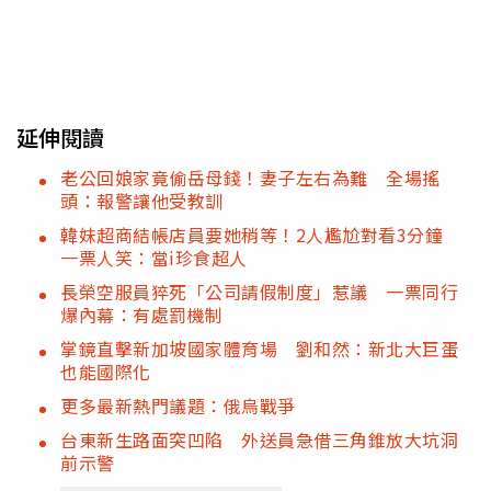
延伸閱讀
老公回娘家竟偷岳母錢！妻子左右為難 全場搖
頭：報警讓他受教訓
韓妹超商結帳店員要她稍等！2人尷尬對看3分鐘
一票人笑：當i珍食超人
長榮空服員猝死「公司請假制度」惹議 一票同行
爆內幕：有處罰機制
掌鏡直擊新加坡國家體育場 劉和然：新北大巨蛋
也能國際化
更多最新熱門議題：俄烏戰爭
台東新生路面突凹陷 外送員急借三角錐放大坑洞
前示警