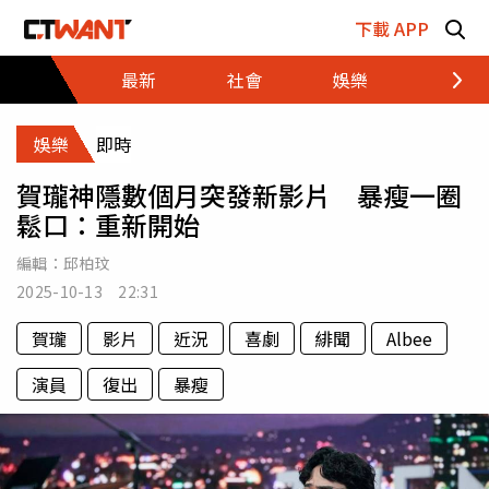
跳至主要內容區塊
下載 APP
最新
社會
娛樂
財經
娛樂
即時
賀瓏神隱數個月突發新影片 暴瘦一圈
鬆口：重新開始
編輯：
邱柏玟
2025-10-13 22:31
賀瓏
影片
近況
喜劇
緋聞
Albee
演員
復出
暴瘦