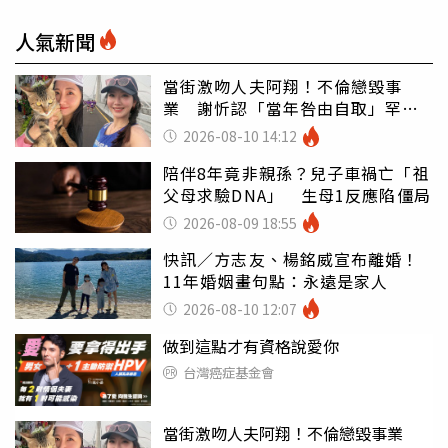
人氣新聞
當街激吻人夫阿翔！不倫戀毀事
業 謝忻認「當年咎由自取」罕吐
心聲
2026-08-10 14:12
陪伴8年竟非親孫？兒子車禍亡「祖
父母求驗DNA」 生母1反應陷僵局
2026-08-09 18:55
快訊／方志友、楊銘威宣布離婚！
11年婚姻畫句點：永遠是家人
2026-08-10 12:07
做到這點才有資格說愛你
台灣癌症基金會
當街激吻人夫阿翔！不倫戀毀事業