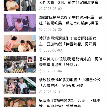
公司證實 2個月前才與父開演唱會
2026-08-02
3歲童玩搖搖馬遭陌生婦狠甩巴掌 瞎
扯「被罵吃屎」遭法官打臉判5月須入
監
2026-07-30
陸短劇圈爆潛規則！富婆砸錢當女
主 狂加吻戲「伸舌咬唇」男演員崩
潰
2026-08-03
香車美人1／彭彭海邊秘境外拍 男伴
豪車接送還祭「鈔能力」
2026-08-04
涉砍殺媳婦40多刀收押！中和惡公公
「入看守所」第5天現況曝
2026-07-31
吳宗憲突認離婚12年 起底「正牌憲
嫂」張葳葳當年隱婚內幕