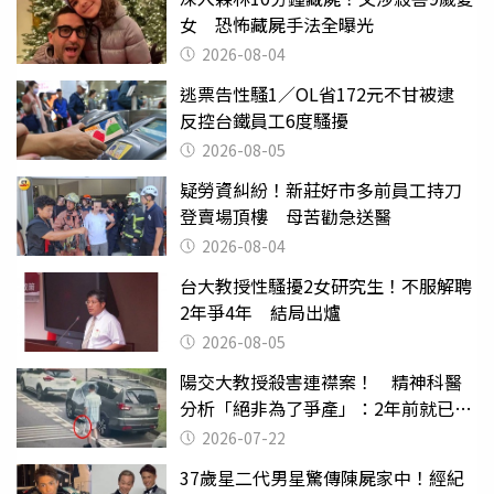
女 恐怖藏屍手法全曝光
2026-08-04
逃票告性騷1／OL省172元不甘被逮
反控台鐵員工6度騷擾
2026-08-05
疑勞資糾紛！新莊好市多前員工持刀
登賣場頂樓 母苦勸急送醫
2026-08-04
台大教授性騷擾2女研究生！不服解聘
2年爭4年 結局出爐
2026-08-05
陽交大教授殺害連襟案！ 精神科醫
分析「絕非為了爭產」：2年前就已言
行詭異
2026-07-22
37歲星二代男星驚傳陳屍家中！經紀