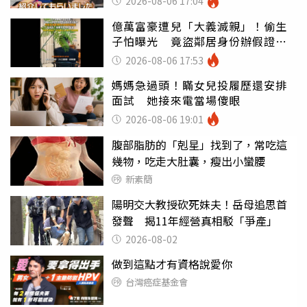
2026-08-06 17:04
億萬富豪遭兒「大義滅親」！偷生
子怕曝光 竟盜鄰居身份辦假證落
戶
2026-08-06 17:53
媽媽急過頭！瞞女兒投履歷還安排
面試 她接來電當場傻眼
2026-08-06 19:01
腹部脂肪的「剋星」找到了，常吃這
幾物，吃走大肚囊，瘦出小蠻腰
新素簡
陽明交大教授砍死妹夫！岳母追思首
發聲 揭11年經營真相駁「爭產」
2026-08-02
做到這點才有資格說愛你
台灣癌症基金會