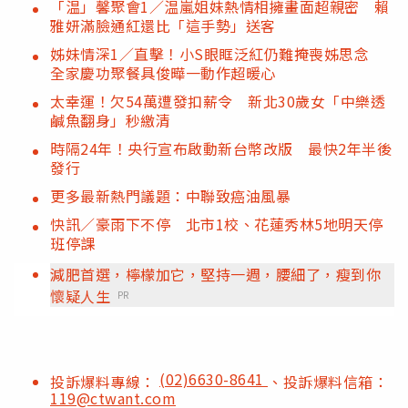
「温」馨聚會1／温嵐姐妹熱情相擁畫面超親密 賴
雅妍滿臉通紅還比「這手勢」送客
姊妹情深1／直擊！小S眼眶泛紅仍難掩喪姊思念
全家慶功聚餐具俊曄一動作超暖心
太幸運！欠54萬遭發扣薪令 新北30歲女「中樂透
鹹魚翻身」秒繳清
時隔24年！央行宣布啟動新台幣改版 最快2年半後
發行
更多最新熱門議題：中聯致癌油風暴
快訊／豪雨下不停 北市1校、花蓮秀林5地明天停
班停課
減肥首選，檸檬加它，堅持一週，腰細了，瘦到你
懷疑人生
PR
(02)6630-8641
投訴爆料專線：
、投訴爆料信箱：
119@ctwant.com