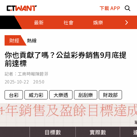
跳至主要內容區塊
下載 APP
最新
社會
娛樂
財經
財經
熱線
你也貢獻了嗎？公益彩券銷售9月底提
前達標
記者：
工商時報陳碧芬
2025-10-22 20:50
台彩
威力彩
大樂透
刮刮樂
財政部