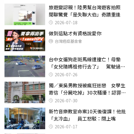
旅遊變認親！陸男幫台灣遊客拍照
閒聊驚覺「是失聯大伯」奇蹟重逢
2026-07-18
做到這點才有資格說愛你
台灣癌症基金會
台中女遛狗走斑馬線遭撞亡！母慟
「女兒隨媽祖修行去了」 駕駛過失
致死判9月
2026-07-26
獨／東吳男教授被瘋狂迷戀 女學生
寄信「分屍吃掉」30次騷擾！認罪免
關
2026-07-30
新竹音樂教室命案10天後復課！他批
「太冷血」 員工怒駁：閉上嘴
2026-07-17