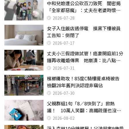
中和兒媳遭公公砍百刀致死 閨密揭
「全家都惡魔」：丈夫在老婆時懷孕
摔東西
2026-07-28
女子入住飯店遇停電 摸黑下樓被員
工告知：倒閉了
2026-07-17
丈夫小三假證做試管！癌妻開庭前1分
鐘再收離婚傳票 她崩潰：比八點檔
還扯
2026-07-31
檳榔攤助攻！85度C騎樓擺桌椅被告
檢翻28年舊判決認證非竊佔
2026-07-30
父親群組1句「8／8快到了」掀熱
議！ 10萬人笑翻：高鐵疏運也沒列
父親節
2026-08-02
深入森林10分鐘藏屍！父涉殺害9歲愛