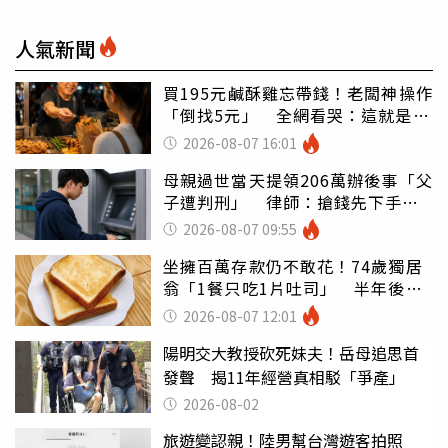
人氣新聞
買195元鹹酥雞忘帶錢！老闆神操作
「倒找5元」 全網看哭：這就是台
灣
2026-08-07 16:01
母親過世當天提領206萬辦後事「父
子遭判刑」 律師：搶錢先下手是
罪
2026-08-07 09:55
坐擁百萬存款仍不敢花！74歲獨居
翁「1餐只吃1片吐司」 半年後暴
瘦嚇壞女兒
2026-08-07 12:01
陽明交大教授砍死妹夫！岳母追思首
發聲 揭11年經營真相駁「爭產」
2026-08-02
旅遊變認親！陸男幫台灣遊客拍照