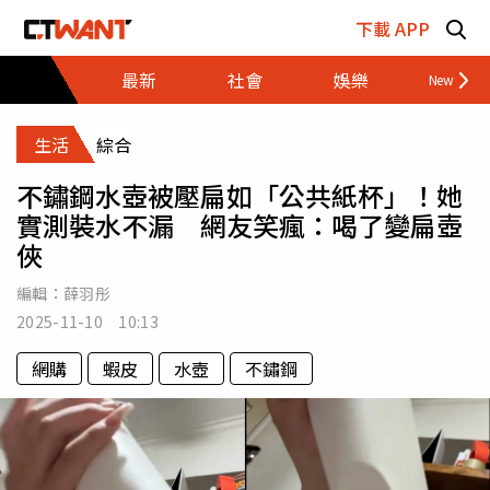
跳至主要內容區塊
下載 APP
最新
社會
娛樂
財經
生活
綜合
不鏽鋼水壺被壓扁如「公共紙杯」！她
實測裝水不漏 網友笑瘋：喝了變扁壺
俠
編輯：
薛羽彤
2025-11-10 10:13
網購
蝦皮
水壺
不鏽鋼