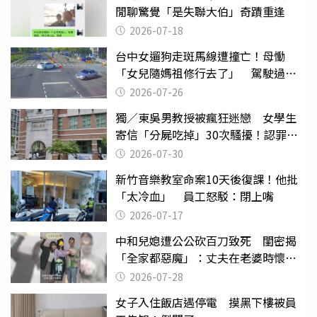
閒聊驚覺「是失聯大伯」奇蹟重逢
2026-07-18
台中女遛狗走斑馬線遭撞亡！母慟
「女兒隨媽祖修行去了」 駕駛過失
致死判9月
2026-07-26
獨／東吳男教授被瘋狂迷戀 女學生
寄信「分屍吃掉」30次騷擾！認罪免
關
2026-07-30
新竹音樂教室命案10天後復課！他批
「太冷血」 員工怒駁：閉上嘴
2026-07-17
中和兒媳遭公公砍百刀致死 閨密揭
「全家都惡魔」：丈夫在老婆時懷孕
摔東西
2026-07-28
女子入住飯店遇停電 摸黑下樓被員