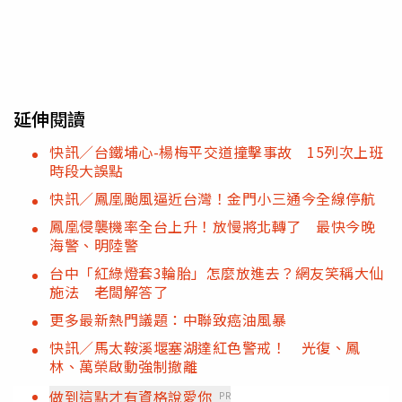
延伸閱讀
快訊／台鐵埔心-楊梅平交道撞擊事故 15列次上班
時段大誤點
快訊／鳳凰颱風逼近台灣！金門小三通今全線停航
鳳凰侵襲機率全台上升！放慢將北轉了 最快今晚
海警、明陸警
台中「紅綠燈套3輪胎」怎麼放進去？網友笑稱大仙
施法 老闆解答了
更多最新熱門議題：中聯致癌油風暴
快訊／馬太鞍溪堰塞湖達紅色警戒！ 光復、鳳
林、萬榮啟動強制撤離
做到這點才有資格說愛你
PR