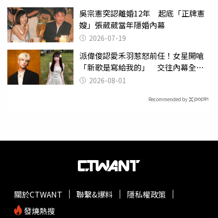
吳宗憲突認離婚12年 起底「正牌憲
嫂」張葳葳當年隱婚內幕
2026-07-19
派偉俊認愛禾羽惹怒前任！女星開嗆
「新歌是寫給我的」 交往內幕全說
了
2026-08-01
Recommended by
關於CTWANT
聯繫&爆料
隱私權政策
發燒熱搜