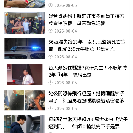
2026-08-05
疑勞資糾紛！新莊好市多前員工持刀
登賣場頂樓 母苦勸急送醫
2026-08-04
56歲婦失蹤13年！女兒已聲請死亡宣
告 她偷259元牛腱心「復活了」
2026-08-04
台大教授性騷擾2女研究生！不服解聘
2年爭4年 結局出爐
2026-08-05
她公開恐怖飛行經歷！搭機睡醒褲子
濕了 鄰座男趁熟睡猥褻還疑留體液
2026-08-05
母親過世當天提領206萬辦後事「父子
遭判刑」 律師：搶錢先下手是罪