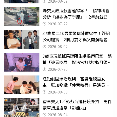
2026-08-07
陽交大教授殺害連襟案！ 精神科醫
分析「絕非為了爭產」：2年前就已言
行詭異
2026-07-22
37歲星二代男星驚傳陳屍家中！經紀
公司證實 2個月前才與父開演唱會
2026-08-02
3歲童玩搖搖馬遭陌生婦狠甩巴掌 瞎
扯「被罵吃屎」遭法官打臉判5月須入
監
2026-07-30
陸短劇圈爆潛規則！富婆砸錢當女
主 狂加吻戲「伸舌咬唇」男演員崩
潰
2026-08-03
香車美人1／彭彭海邊秘境外拍 男伴
豪車接送還祭「鈔能力」
2026-08-04