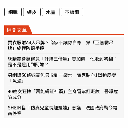
網購
蝦皮
水壺
不鏽鋼
相關文章
買衣服附A4大吊牌？商家不讓你白穿 祭「巨無霸吊
牌」終極防退手段
網購農會麵條竟「升級三倍量」零加價 他收到嗨翻：
是不是雇用到阿嬤？
男網購50條觀賞魚只收到一袋水 賣家貼心1舉動反變
「魚湯」
40歲女狂擦「萬能網紅神藥」全身冒紫紅斑紋 醫曝危
險成分
SHEIN售「仿真兒童情趣娃娃」惹議 法國政府勒令電
商停業