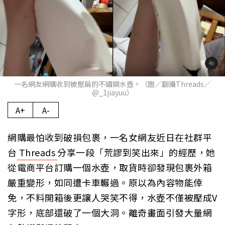
一名網友網購收到被壓扁的不鏽鋼水壺。（圖／翻攝Threads／
@_1jiayuu）
A+
A-
網購最怕收到破損包裹，一名女網友近日在社群平
台
Threads
分享一段「荒謬到笑出來」的經歷，她
從電商平台訂購一個水壺，取貨時卻發現包裹外箱
嚴重變形，如同遭卡車輾過。原以為內容物能倖
免，不料開箱後更讓人哭笑不得，水壺不僅被壓成V
字形，底部還破了一個大洞。離奇畫面引發大量網