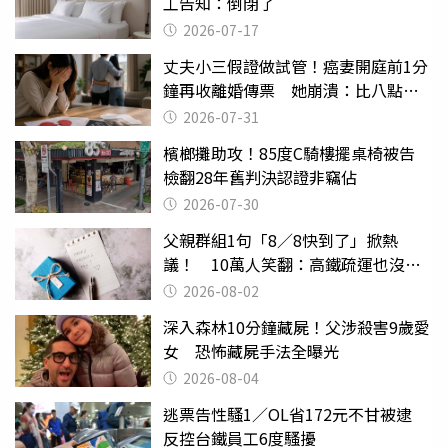
工告知：倒閉了
2026-07-17
丈夫小三假證做試管！癌妻開庭前1分
鐘再收離婚傳票 她崩潰：比八點檔
還扯
2026-07-31
檳榔攤助攻！85度C騎樓擺桌椅被告
檢翻28年舊判決認證非竊佔
2026-07-30
父親群組1句「8／8快到了」掀熱
議！ 10萬人笑翻：高鐵疏運也沒列
父親節
2026-08-02
深入森林10分鐘藏屍！父涉殺害9歲愛
女 恐怖藏屍手法全曝光
2026-08-04
逃票告性騷1／OL省172元不甘被逮
反控台鐵員工6度騷擾