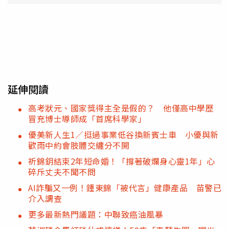
延伸閱讀
高考狀元、國家獎得主全是假的？ 他僅高中學歷
冒充博士導師成「首席科學家」
優美新人生1／挺過事業低谷換新賓士車 小優與新
歡雨中約會肢體交纏分不開
祈錦鈅結束2年短命婚！「撐著破爛身心靈1年」心
碎斥丈夫不聞不問
AI詐騙又一例！鍾東錦「被代言」健康產品 苗警已
介入調查
更多最新熱門議題：中聯致癌油風暴