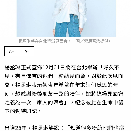
楊丞琳將在台北舉辦見面會。（圖／索尼音樂提供）
A+
A-
楊丞琳正式宣佈12月21日將在台北舉辦「好久不
見・有且僅有的你們」粉絲見面會，對於此次見面
會，楊丞琳表示初衷是希望在年末這個感恩的時
刻，想感謝粉絲朋友一路的陪伴，她將這場見面會
定義為一次「家人的聚會」，紀念彼此在生命中留
下的獨特印記。
出道25年，楊丞琳笑說：「知道很多粉絲他們也都