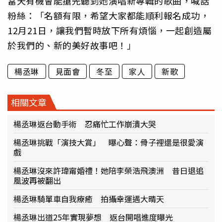
當天有機會能搶先聽到她演唱新專輯的歌曲，喊話
粉絲：「名額有限，希望大家都能順利報名成功，
12月21日，讓我們暫時放下所有煩惱，一起創造屬
於我們的、新的美好故事吧！」
楊丞琳
見面會
冬至
家人
新歌
相關文章
楊丞琳返台動手術 忍痛忙工作崩潰大哭
楊丞琳挑戰「演技大賞」 曝心聲：骨子裡還是很愛演
戲
楊丞琳沒來許瑋甯婚禮！她陪李榮浩飛澳洲 昔日退追
風波再被翻出
楊丞琳騎單車自我療癒 拍攝幸運遇大晴天
楊丞琳出道25年實現夢想 返台開唱進度曝光