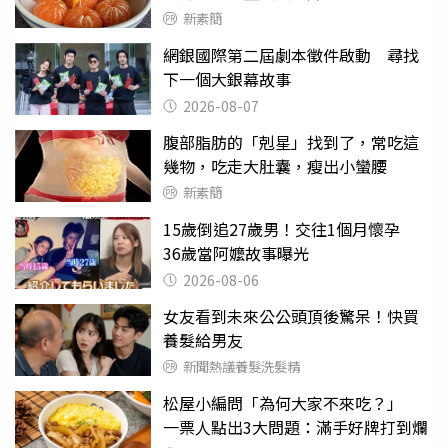
新素簡
網銀國際第二屆劇本徵件啟動 尋找
下一個大銀幕故事
2026-08-07
腹部脂肪的「剋星」找到了，常吃這
幾物，吃走大肚囊，瘦出小蠻腰
新素簡
15歲倒追27歲男！交往1個月懷孕
36歲當阿嬤故事曝光
2026-08-06
女友看到未來公公頭頂後驚呆！快買
養髮給男友
新聞熱議養髮洗髮精
松屋小編問「為何大家不來吃？」
一票人點出3大問題：滿手好牌打到爛