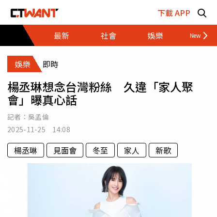
跳至主要內容區塊
下載 APP
最新
社會
娛樂
財經
娛樂
即時
楊丞琳想念台灣粉絲 久違「家人聚
會」曝真心話
記者：
吳孟倫
2025-11-25 14:08
楊丞琳
見面會
冬至
家人
新歌