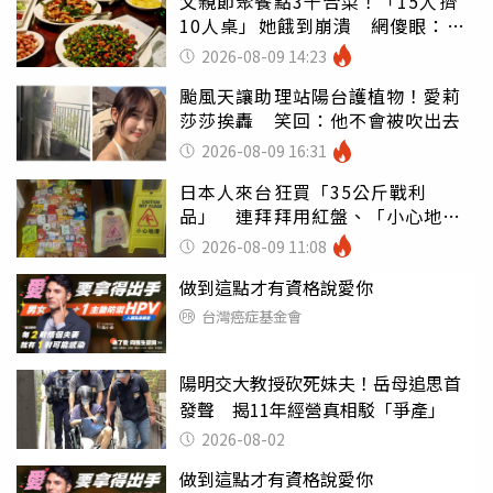
父親節聚餐點3千合菜！「15人擠
10人桌」她餓到崩潰 網傻眼：讓
店家看笑話
2026-08-09 14:23
颱風天讓助理站陽台護植物！愛莉
莎莎挨轟 笑回：他不會被吹出去
2026-08-09 16:31
日本人來台狂買「35公斤戰利
品」 連拜拜用紅盤、「小心地
滑」告示牌也帶回家
2026-08-09 11:08
做到這點才有資格說愛你
台灣癌症基金會
陽明交大教授砍死妹夫！岳母追思首
發聲 揭11年經營真相駁「爭產」
2026-08-02
做到這點才有資格說愛你