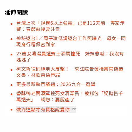
延伸閱讀
台灣上次「規模6以上強震」已是112天前 專家示
警：春節前後要注意
神秘返台1／周子瑜低調返台工作照曝光 母女一同
現身行程保密到家
23歲女清潔員遭賓士酒駕撞死 妹妹悲喊：我沒有
姊姊了
柯文哲律師絕地大反擊！ 求法院告發檢察官偽造
文書、林欽榮偽證罪
更多最新熱門議題：2026九合一選舉
香酥鴨老闆酒駕撞死女清潔員！被抓包「疑拋售千
萬透天」 網怒：要脫產了
做到這點才有資格說愛你
PR