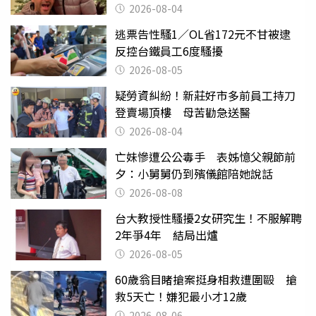
2026-08-04
逃票告性騷1／OL省172元不甘被逮
反控台鐵員工6度騷擾
2026-08-05
疑勞資糾紛！新莊好市多前員工持刀
登賣場頂樓 母苦勸急送醫
2026-08-04
亡妹慘遭公公毒手 表姊憶父親節前
夕：小舅舅仍到殯儀館陪她說話
2026-08-08
台大教授性騷擾2女研究生！不服解聘
2年爭4年 結局出爐
2026-08-05
60歲翁目睹搶案挺身相救遭圍毆 搶
救5天亡！嫌犯最小才12歲
2026-08-06