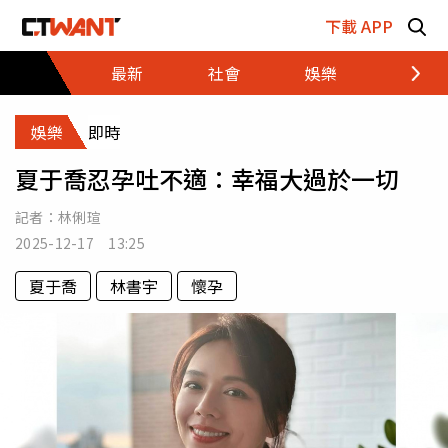
跳至主要內容區塊
下載 APP
最新
社會
娛樂
財經
娛樂
即時
夏于喬忍孕吐不適：幸福大過於一切
記者：
林俐瑄
2025-12-17 13:25
夏于喬
林書宇
懷孕