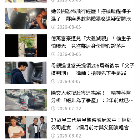
她公開恐怖飛行經歷！搭機睡醒褲子
濕了 鄰座男趁熟睡猥褻還疑留體液
2026-08-05
億萬富豪遭兒「大義滅親」！偷生子
怕曝光 竟盜鄰居身份辦假證落戶
2026-08-06
母親過世當天提領206萬辦後事「父子
遭判刑」 律師：搶錢先下手是罪
2026-08-07
陽交大教授殺害連襟案！ 精神科醫
分析「絕非為了爭產」：2年前就已言
行詭異
2026-07-22
37歲星二代男星驚傳陳屍家中！經紀
公司證實 2個月前才與父開演唱會
2026-08-02