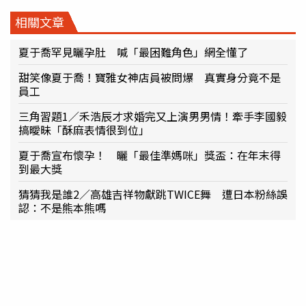
相關文章
夏于喬罕見曬孕肚 喊「最困難角色」網全懂了
甜笑像夏于喬！寶雅女神店員被問爆 真實身分竟不是
員工
三角習題1／禾浩辰才求婚完又上演男男情！牽手李國毅
搞曖昧「酥麻表情很到位」
夏于喬宣布懷孕！ 曬「最佳準媽咪」獎盃：在年末得
到最大獎
猜猜我是誰2／高雄吉祥物獻跳TWICE舞 遭日本粉絲誤
認：不是熊本熊嗎