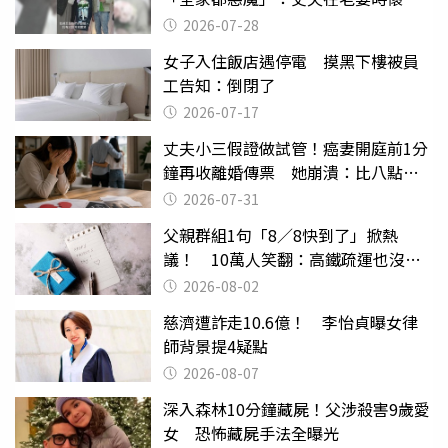
摔東西
2026-07-28
女子入住飯店遇停電 摸黑下樓被員
工告知：倒閉了
2026-07-17
丈夫小三假證做試管！癌妻開庭前1分
鐘再收離婚傳票 她崩潰：比八點檔
還扯
2026-07-31
父親群組1句「8／8快到了」掀熱
議！ 10萬人笑翻：高鐵疏運也沒列
父親節
2026-08-02
慈濟遭詐走10.6億！ 李怡貞曝女律
師背景提4疑點
2026-08-07
深入森林10分鐘藏屍！父涉殺害9歲愛
女 恐怖藏屍手法全曝光