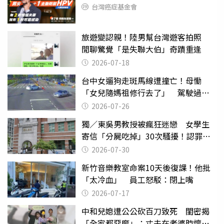
台灣癌症基金會
旅遊變認親！陸男幫台灣遊客拍照
閒聊驚覺「是失聯大伯」奇蹟重逢
2026-07-18
台中女遛狗走斑馬線遭撞亡！母慟
「女兒隨媽祖修行去了」 駕駛過失
致死判9月
2026-07-26
獨／東吳男教授被瘋狂迷戀 女學生
寄信「分屍吃掉」30次騷擾！認罪免
關
2026-07-30
新竹音樂教室命案10天後復課！他批
「太冷血」 員工怒駁：閉上嘴
2026-07-17
中和兒媳遭公公砍百刀致死 閨密揭
「全家都惡魔」：丈夫在老婆時懷孕