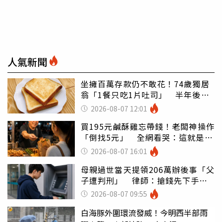
人氣新聞
坐擁百萬存款仍不敢花！74歲獨居
翁「1餐只吃1片吐司」 半年後暴
瘦嚇壞女兒
2026-08-07 12:01
買195元鹹酥雞忘帶錢！老闆神操作
「倒找5元」 全網看哭：這就是台
灣
2026-08-07 16:01
母親過世當天提領206萬辦後事「父
子遭判刑」 律師：搶錢先下手是
罪
2026-08-07 09:55
白海豚外圍環流發威！今明西半部雨