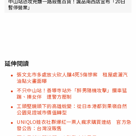
中山站恐攻兇嫌一路殺進百貨！誠品南西店宣布「20日
暫停營業」
延伸閱讀
張文北市多處放火砍人釀4死5傷慘案 租屋處灑汽
油點火畫面曝
不只中山站！善導寺站外「醉男隨機攻擊」攔車猛
踹、揍女伴 遭警方壓制
工頭堅鏡頭下的高雄蛻變：從日本港都到果嶺自然
公園見證城市價值轉型
UNIQLO娃衣社群爆紅一票人瘋求購買連結 官方急
發公告：台灣沒販售