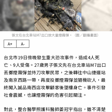
張文在台北車站M7出口放大量煙霧彈。（圖／翻攝畫面）
A+
A-
台北市19日傍晚發生重大恐攻事件，造成4人死
亡、9人受傷。27歲男子張文先在台北車站M7出口
丟擲煙霧彈並持刀攻擊民眾，之後轉往中山捷運站
及南京西路一帶，再度投擲煙霧彈並隨機砍人，最
終闖入誠品南西店攻擊顧客後墜樓身亡。事件引發
社會震撼，也讓煙霧彈的危害引起關注。
對此，整合醫學照護科醫師姜冠宇指出，雖不清楚