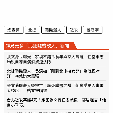
煙霧彈
北捷
隨機殺人
恐攻
姜冠宇
詳見更多「北捷隨機砍人」新聞
張文身世曝光！家境不錯卻長年與家人疏離 任空軍志
願役自導自演酒駕遭汰除
北捷隨機殺人！吳淡如「剛到北車接女兒」驚魂捏冷
汗 嘆兇嫌太囂張
張文隨機殺人墜樓亡！廢死聯盟才喊「剝奪受刑人未來
太殘忍」 貼文被嗆爆
台北恐攻案釀4死！嫌犯張文曾任志願役 鄰居坦言「他
自小乖巧」