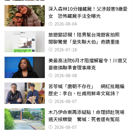
深入森林10分鐘藏屍！父涉殺害9歲愛
女 恐怖藏屍手法全曝光
2026-08-04
旅遊變認親！陸男幫台灣遊客拍照
閒聊驚覺「是失聯大伯」奇蹟重逢
2026-07-18
美最高法院6月才阻擋解雇令！川普又
要撤換聯準會理事庫克
2026-08-08
苦苓喊「唐朝不存在」 網紅批瞎編
歷史：李白、杜甫用鮮卑文寫詩？
2026-08-07
木乃伊命案再添疑點！命理師赴現場
遇天候驟變 驚喊：死者還有冤屈
2026-08-07