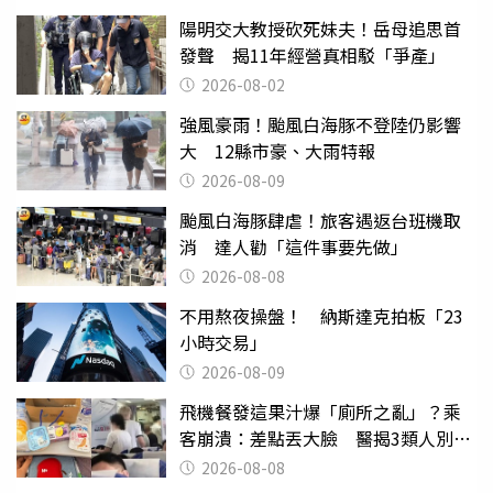
陽明交大教授砍死妹夫！岳母追思首
發聲 揭11年經營真相駁「爭產」
2026-08-02
強風豪雨！颱風白海豚不登陸仍影響
大 12縣市豪、大雨特報
2026-08-09
颱風白海豚肆虐！旅客遇返台班機取
消 達人勸「這件事要先做」
2026-08-08
不用熬夜操盤！ 納斯達克拍板「23
小時交易」
2026-08-09
飛機餐發這果汁爆「廁所之亂」？乘
客崩潰：差點丟大臉 醫揭3類人別亂
喝
2026-08-08