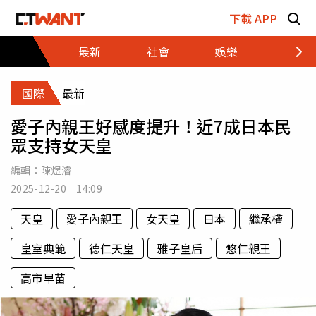
跳至主要內容區塊
下載 APP
最新
社會
娛樂
財經
國際
最新
愛子內親王好感度提升！近7成日本民
眾支持女天皇
編輯：
陳煜濬
2025-12-20 14:09
天皇
愛子內親王
女天皇
日本
繼承權
皇室典範
德仁天皇
雅子皇后
悠仁親王
高市早苗