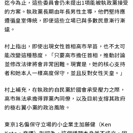
迄今為止，這些委員會仍未提出1項能被執政黨接受
的方案。執政黨長期由年長男性主導，他們堅持應
遵循皇室傳統，即便這些立場已與多數民意漸行漸
遠。
村上指出，即使出現女性首相高市早苗，也不太可
能改變這種態度，「只要高市擔任首相，推動討論
並修改法律將會非常困難。現實是，她的核心支持
者和她本人一樣高度保守，並且反對女性天皇。」
村上補充，在執政的自民黨於國會承受壓力之際，
高市無法承擔得罪黨內同僚，以及目前支撐其政府
的極右翼小黨的政治風險。
東京1名偏保守立場的小企業主加藤健（Ken
Kato，音譯）則認為，這個議題本身並不成立，因