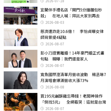
2026-07-18
宜蘭伴手禮名店「開門5分鐘麵包秒
殺」 在地人喊：拜託大家別再去
2026-08-03
慈濟遭詐走10.6億！ 李怡貞曝女律
師背景提4疑點
2026-08-07
彭小刀證實離婚！14年豪門婚正式畫
句點 親曝：我們還是家人
2026-08-07
寬魚國際澄清單月營收波動 楊丞琳7
月演唱會爆滿營收大漲73%
2026-08-08
買195元鹹酥雞忘帶錢！老闆神操作
「倒找5元」 全網看哭：這就是台灣
2026-08-07