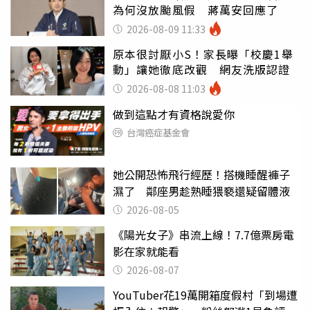
為何沒放颱風假 蔣萬安回應了
2026-08-09 11:33
原本很討厭小S！家長曝「校慶1舉
動」讓她徹底改觀 網友洗版認證
2026-08-08 11:03
做到這點才有資格說愛你
台灣癌症基金會
她公開恐怖飛行經歷！搭機睡醒褲子
濕了 鄰座男趁熟睡猥褻還疑留體液
2026-08-05
《陽光女子》串流上線！7.7億票房電
影在家就能看
2026-08-07
YouTuber花19萬開箱度假村「到場遭