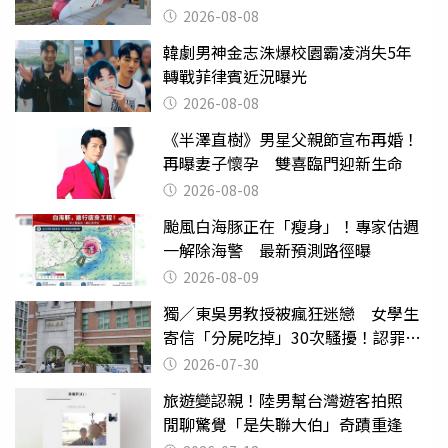
2026-08-08
韓劇男神金志洙爆校園霸凌消失5年
轉戰菲律賓近況曝光
2026-08-08
《半澤直樹》男星父親節宣布再婚！
再曝妻子懷孕 雙喜臨門迎新生命
2026-08-08
颱風白海豚正在「瘦身」！專家估週
一解除海警 最新預測路徑曝
2026-08-09
獨／東吳男教授被瘋狂迷戀 女學生
寄信「分屍吃掉」30次騷擾！認罪免
關
2026-07-30
旅遊變認親！陸男幫台灣遊客拍照
閒聊驚覺「是失聯大伯」奇蹟重逢