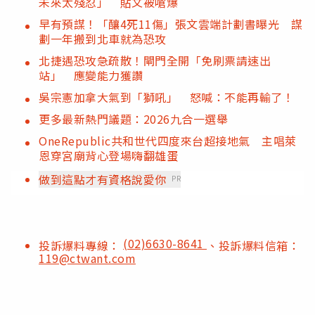
未來太殘忍」 貼文被嗆爆
早有預謀！「釀4死11傷」張文雲端計劃書曝光 謀
劃一年搬到北車就為恐攻
北捷遇恐攻急疏散！閘門全開「免刷票請速出
站」 應變能力獲讚
吳宗憲加拿大氣到「獅吼」 怒喊：不能再輸了！
更多最新熱門議題：2026九合一選舉
OneRepublic共和世代四度來台超接地氣 主唱萊
恩穿宮廟背心登場嗨翻雄蛋
做到這點才有資格說愛你
PR
(02)6630-8641
投訴爆料專線：
、投訴爆料信箱：
119@ctwant.com