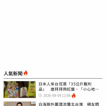
人氣新聞
日本人來台狂買「35公斤戰利
品」 連拜拜用紅盤、「小心地
滑」告示牌也帶回家
2026-08-09 11:08
白海豚外圍環流襲北台灣 網友問