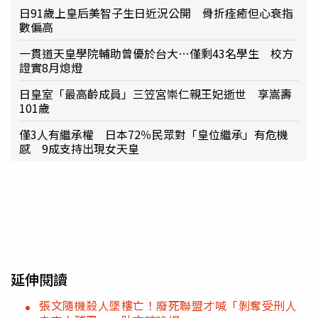
日91歲上皇后美智子生日近況公開 骨折痊癒但心衰指
數偏高
一貫道天皇學院輔助曾優於台大…僅剩43名學生 校方
證實8月熄燈
日皇室「最高齡成員」三笠宮崇仁親王妃逝世 享嵩壽
101歲
僅3人有繼承權 日本72％民眾對「皇位繼承」有危機
感 9成支持出現女天皇
延伸閱讀
張文隨機殺人墜樓亡！廢死聯盟才喊「剝奪受刑人