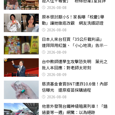
拒入住＋報警」 粉絲怒灌1星負評
2026-08-08
原本很討厭小S！家長曝「校慶1舉
動」讓她徹底改觀 網友洗版認證
2026-08-08
日本人來台狂買「35公斤戰利品」
連拜拜用紅盤、「小心地滑」告示牌
也帶回家
2026-08-09
台中教師遭學生攻擊恐失明 葉元之
批人本回應：對老師太苛刻
2026-08-09
慈濟基金會買BNT遭詐10.6億！內部
信曝光 還原疫苗採購過程
2026-08-08
他意外發現台鐵神級暗黑列車！「錯
過要等一週」網驚：以為絕跡