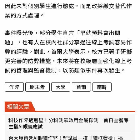
因此未對個別學生進行懲處，而是改採繳交替代作
業的方式處理。
事件曝光後，部分學生直言「早就預料會出問
題」，也有人在校內社群分享過往線上考試容易作
弊的經驗。對此，首爾大學表示，校方已著手研擬
更完善的防弊措施，未來將在校級層面強化線上考
試的管理與監督機制，以防類似事件再次發生。
作弊
期末考
大學
首爾
南韓
相關文章
科技作弊遇剋星！分科測驗啟用金屬探測 首日查獲考
生攜AI眼鏡應試
台大爆首起AI眼鏡作弊！監試員一摸「鏡框發燙」揭