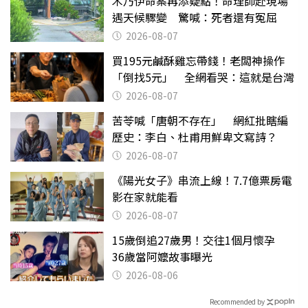
木乃伊命案再添疑點！命理師赴現場
遇天候驟變 驚喊：死者還有冤屈
2026-08-07
買195元鹹酥雞忘帶錢！老闆神操作
「倒找5元」 全網看哭：這就是台灣
2026-08-07
苦苓喊「唐朝不存在」 網紅批瞎編
歷史：李白、杜甫用鮮卑文寫詩？
2026-08-07
《陽光女子》串流上線！7.7億票房電
影在家就能看
2026-08-07
15歲倒追27歲男！交往1個月懷孕
36歲當阿嬤故事曝光
2026-08-06
Recommended by