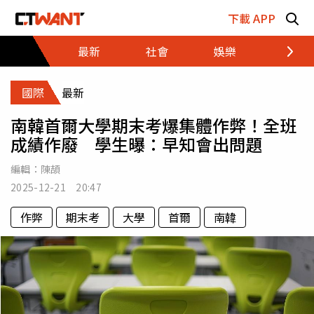
跳至主要內容區塊
下載 APP
最新
社會
娛樂
財經
國際
最新
南韓首爾大學期末考爆集體作弊！全班
成績作廢 學生曝：早知會出問題
編輯：
陳頡
2025-12-21 20:47
作弊
期末考
大學
首爾
南韓