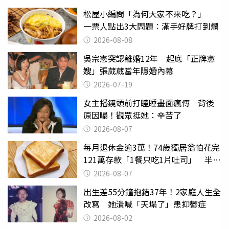
松屋小編問「為何大家不來吃？」
一票人點出3大問題：滿手好牌打到爛
2026-08-08
吳宗憲突認離婚12年 起底「正牌憲
嫂」張葳葳當年隱婚內幕
2026-07-19
女主播鏡頭前打瞌睡畫面瘋傳 背後
原因曝！觀眾挺她：辛苦了
2026-08-07
每月退休金逾3萬！74歲獨居翁怕花完
121萬存款「1餐只吃1片吐司」 半年
後暴瘦嚇壞女兒
2026-08-07
出生差55分鐘抱錯37年！2家庭人生全
改寫 她潰喊「天塌了」患抑鬱症
2026-08-02