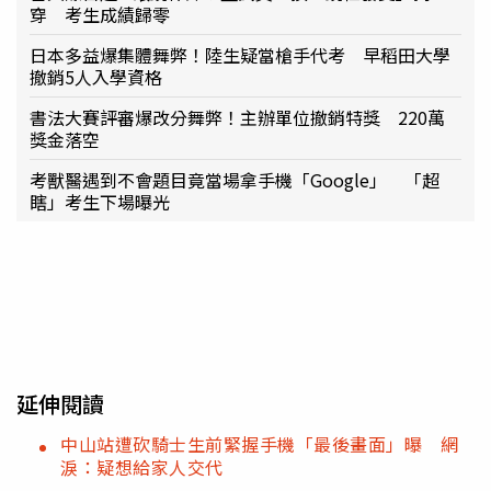
穿 考生成績歸零
日本多益爆集體舞弊！陸生疑當槍手代考 早稻田大學
撤銷5人入學資格
書法大賽評審爆改分舞弊！主辦單位撤銷特獎 220萬
獎金落空
考獸醫遇到不會題目竟當場拿手機「Google」 「超
瞎」考生下場曝光
延伸閱讀
中山站遭砍騎士生前緊握手機「最後畫面」曝 網
淚：疑想給家人交代