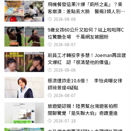
飛機餐發這果汁爆「廁所之亂」？乘
客崩潰：差點丟大臉 醫揭3類人別亂
喝
2026-08-08
9歲女孩60公斤又如何？站上啦啦隊C
位驚艷全場 千萬網友被圈粉
2026-08-07
前員工才轉投李多慧！Joeman再談建
文爆紅 認「很清楚他的價值」
2026-08-06
慈濟遭詐走10.6億！ 李怡貞曝女律
師背景提4疑點
2026-08-07
旅遊變認親！陸男幫台灣遊客拍照
閒聊驚覺「是失聯大伯」奇蹟重逢
2026-07-18