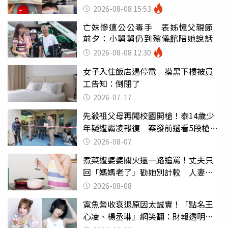
別亂喝
2026-08-08 15:53
亡妹慘遭公公毒手 表姊憶父親節
前夕：小舅舅仍到殯儀館陪她說話
2026-08-08 12:30
女子入住飯店遇停電 摸黑下樓被員
工告知：倒閉了
2026-07-17
先殺祖父母再闖校園開槍！泰14歲少
年疑遭霸凌報復 案發前還看5段槍擊
片
2026-08-07
煮菜遭婆婆關火還一路追罵！丈夫只
回「媽媽老了」勸她別計較 人妻超
崩潰：我像台傭
2026-08-08
寬魚營收衰退原因太誠實！「點名王
心凌、楊丞琳」網笑翻：財報透明度