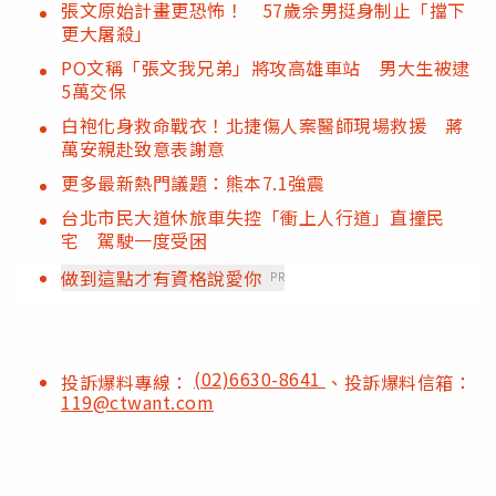
張文原始計畫更恐怖！ 57歲余男挺身制止「擋下
更大屠殺」
PO文稱「張文我兄弟」將攻高雄車站 男大生被逮
5萬交保
白袍化身救命戰衣！北捷傷人案醫師現場救援 蔣
萬安親赴致意表謝意
更多最新熱門議題：熊本7.1強震
台北市民大道休旅車失控「衝上人行道」直撞民
宅 駕駛一度受困
做到這點才有資格說愛你
PR
(02)6630-8641
投訴爆料專線：
、投訴爆料信箱：
119@ctwant.com