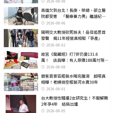
滿分
2026-08-08
高雄欠到台北！長庚、榮總、部立醫
院都受害 「醫療暴力男」離譜紀錄
曝光
2026-08-06
陽明交大教授砍死妹夫！岳母追思首
發聲 揭11年經營真相駁「爭產」
2026-08-02
故宮《龍藏經》打7折仍要131.6
萬！ 店員曝：有人原價188萬付現購
買
2026-08-08
遊客買景區瓶裝水喝完腹瀉 超噁真
相曝！老婦撿空瓶裝河水賣30年
2026-08-01
台大教授性騷擾2女研究生！不服解聘
2年爭4年 結局出爐
2026-08-05