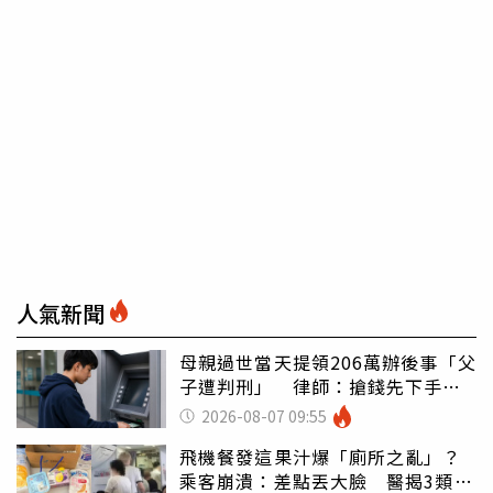
人氣新聞
母親過世當天提領206萬辦後事「父
子遭判刑」 律師：搶錢先下手是
罪
2026-08-07 09:55
飛機餐發這果汁爆「廁所之亂」？
乘客崩潰：差點丟大臉 醫揭3類人