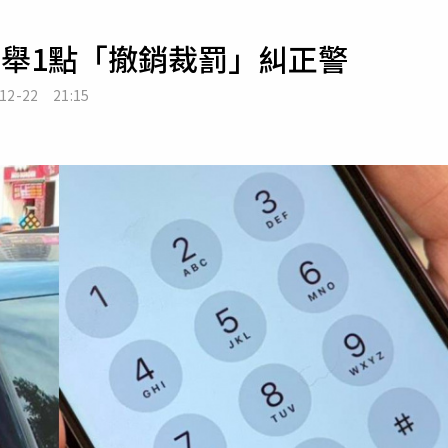
寵物
官舉1點「撤銷裁罰」糾正警
運勢
運動
-12-22 21:15
梅酒