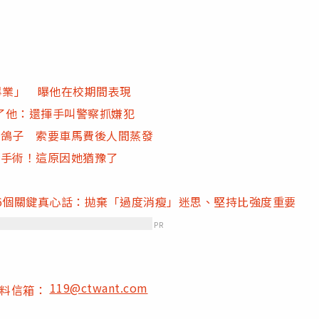
畢業」 曝他在校期間表現
了他：還揮手叫警察抓嫌犯
生鴿子 索要車馬費後人間蒸發
3手術！這原因她猶豫了
6個關鍵真心話：拋棄「過度消瘦」迷思、堅持比強度重要
PR
119@ctwant.com
爆料信箱：