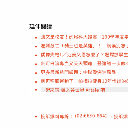
延伸閱讀
張文是校友！虎尾科大證實「109學年度
遭刺殺亡「騎士也是英雄」！ 網淚別忘
偶像失格1／范姜又恩怎麼了？遭爆放學
米可白流鼻血又天天頭痛 醫建議一次做
更多最新熱門議題：中聯致癌油風暴
別再空腹運動了！帕梅拉健身12年悟出的
一起來玩 楓之谷世界 Artale 吧
(02)6630-8641
投訴爆料專線：
、投訴