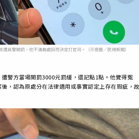
就遭員警開罰，他不滿裁處因而決定打官司。（示意圖／民視新聞）
遭警方當場開罰3000元罰緩，還記點1點。他覺得冤
案後，認為原處分在法律適用或事實認定上存在瑕疵，