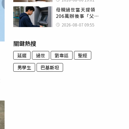
傻眼
母親過世當天提領
206萬辦後事「父子
遭判刑」 律師：
2026-08-07 09:55
搶錢先下手是罪
關鍵熱搜
延遲
過世
劉韋廷
聖經
男學生
巴基斯坦
故