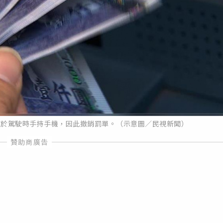
男於駕駛時手持手機，因此撤銷罰單。（示意圖／民視新聞）