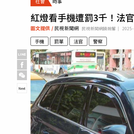
社會
時事
人物
汽車
紅燈看手機遭罰3千！法
專欄
房產新勢力
圖文提供 /
民視新聞網
民視新聞網饒婉馨
2025
手機
罰單
法官
警察
Next