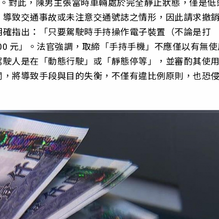
數1點。對此，陳男主張當時車輛處於完全靜止狀態，僅是低
、導致交通事故或未注意交通號誌之情形，因此請求撤
明確指出：「只要駕駛時手持操作電子裝置（不論是打
00 元」。法官強調，取締「手持手機」不應僅以有無使
駕駛人是在「動態行駛」或「靜態停等」，並審酌其使
罰，將導致手段與目的失衡，不僅有違比例原則，也恐