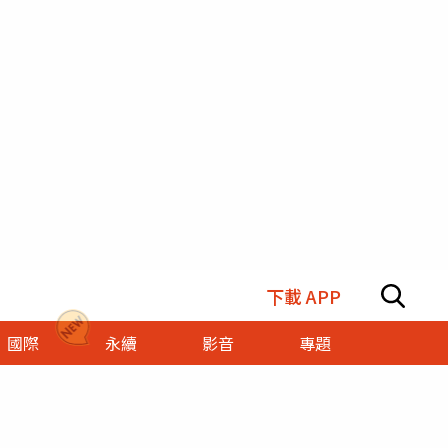
下載 APP
國際
永續
影音
專題