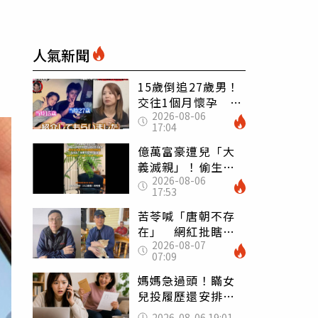
人氣新聞
15歲倒追27歲男！
交往1個月懷孕 36
2026-08-06
歲當阿嬤故事曝光
17:04
億萬富豪遭兒「大
義滅親」！偷生子
2026-08-06
怕曝光 竟盜鄰居
17:53
身份辦假證落戶
苦苓喊「唐朝不存
在」 網紅批瞎編
2026-08-07
歷史：李白、杜甫
07:09
用鮮卑文寫詩？
媽媽急過頭！瞞女
兒投履歷還安排面
試 她接來電當場
2026-08-06 19:01