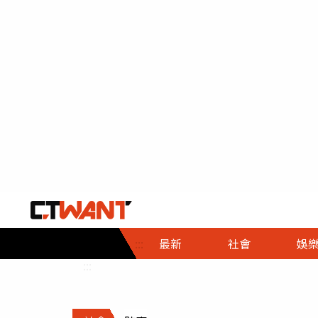
社會首頁
娛樂首頁
財經首頁
政
:::
最新
社會
娛
時事
即時
熱線
:::
直擊
大條
人物
調查
專題
３Ｃ