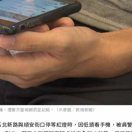
機，遭警方當場開罰並記點。（示意圖／民視新聞）
區北新路與順安街口停等紅燈時，因低頭看手機，被員