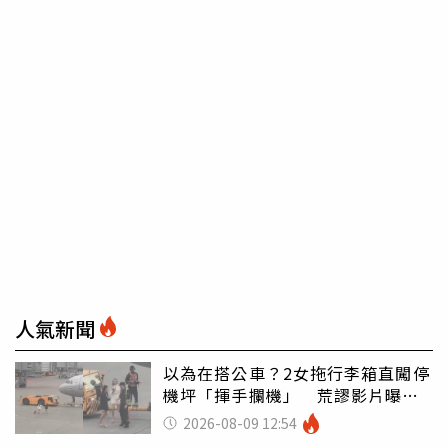
人氣新聞
以為在搭公車？2女拖行李箱直闖停
機坪「揮手攔機」 荒謬影片曝網
傻眼
2026-08-09 12:54