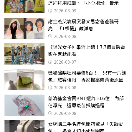
連拜拜用紅盤、「小心地滑」告示牌
也帶回家
2026-08-09
謝金燕父凌晨突發文思念爸爸豬哥
亮 「1標籤」藏洋蔥
2026-08-08
《陽光女子》串流上線！7.7億票房電
影在家就能看
2026-08-07
機場酪梨吐司要價6百！「只有一片麵
包」旅客傻眼 專家揭高價背後原因
2026-08-08
慈濟基金會買BNT遭詐10.6億！內部
信曝光 還原疫苗採購過程
2026-08-08
女網購二手名牌包開箱驚見「失蹤愛
包」 追查才知小偷是閨密