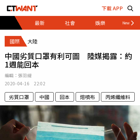
跳至主要內容區塊
下載 APP
最新
社會
娛樂
財經
國際
大陸
中國劣質口罩有利可圖 陸媒揭露：約
1週能回本
編輯：
張羽緹
2020-04-16 22:02
劣質口罩
中國
回本
熔噴布
丙烯纖維料