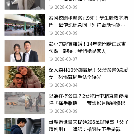
2026-08-09
泰國校園槍擊案已9死！學生躲教室堵
門 母傳訊她急回「別打電話怕鈴
響」
2026-08-09
彭小刀證實離婚！14年豪門婚正式畫
句點 親曝：我們還是家人
2026-08-07
深入森林10分鐘藏屍！父涉殺害9歲愛
女 恐怖藏屍手法全曝光
2026-08-04
以為在搭公車？2女拖行李箱直闖停機
坪「揮手攔機」 荒謬影片曝網傻眼
2026-08-09
母親過世當天提領206萬辦後事「父子
遭判刑」 律師：搶錢先下手是罪