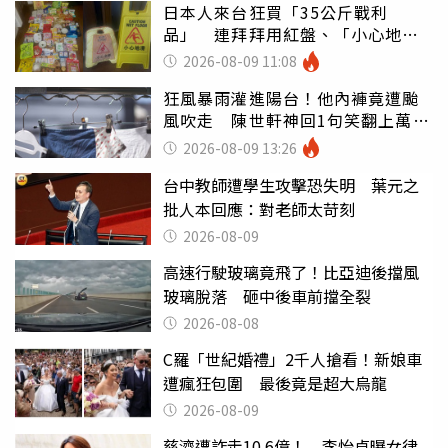
日本人來台狂買「35公斤戰利
品」 連拜拜用紅盤、「小心地
滑」告示牌也帶回家
2026-08-09 11:08
狂風暴雨灌進陽台！他內褲竟遭颱
風吹走 陳世軒神回1句笑翻上萬網
友
2026-08-09 13:26
台中教師遭學生攻擊恐失明 葉元之
批人本回應：對老師太苛刻
2026-08-09
高速行駛玻璃竟飛了！比亞迪後擋風
玻璃脫落 砸中後車前擋全裂
2026-08-08
C羅「世紀婚禮」2千人搶看！新娘車
遭瘋狂包圍 最後竟是超大烏龍
2026-08-09
慈濟遭詐走10.6億！ 李怡貞曝女律