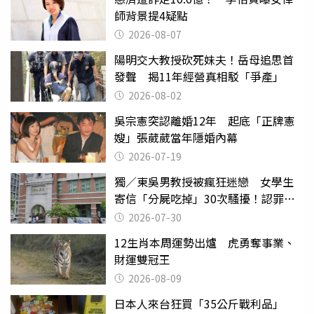
師背景提4疑點
2026-08-07
陽明交大教授砍死妹夫！岳母追思首
發聲 揭11年經營真相駁「爭產」
2026-08-02
吳宗憲突認離婚12年 起底「正牌憲
嫂」張葳葳當年隱婚內幕
2026-07-19
獨／東吳男教授被瘋狂迷戀 女學生
寄信「分屍吃掉」30次騷擾！認罪免
關
2026-07-30
12生肖本周運勢出爐 虎勇奪事業、
財運雙冠王
2026-08-09
日本人來台狂買「35公斤戰利品」