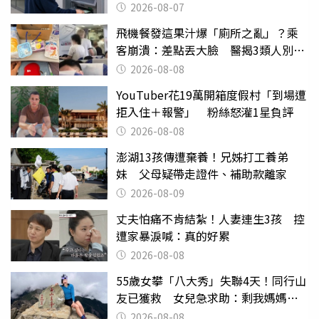
2026-08-07
飛機餐發這果汁爆「廁所之亂」？乘
客崩潰：差點丟大臉 醫揭3類人別亂
喝
2026-08-08
YouTuber花19萬開箱度假村「到場遭
拒入住＋報警」 粉絲怒灌1星負評
2026-08-08
澎湖13孩傳遭棄養！兄姊打工養弟
妹 父母疑帶走證件、補助款離家
2026-08-09
丈夫怕痛不肯結紮！人妻連生3孩 控
遭家暴淚喊：真的好累
2026-08-08
55歲女攀「八大秀」失聯4天！同行山
友已獲救 女兒急求助：剩我媽媽還
沒找到
2026-08-08