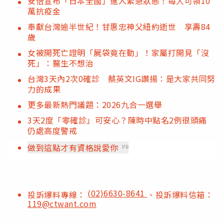
安倍宣布「日本全國」進入緊急狀態！每人可領10
萬抗疫金
奉獻台灣逾半世紀！甘惠忠神父紐約逝世 享壽84
歲
女被開死亡證明「屍袋竟在動」！家屬打開見「沒
死」：醫生不想治
台灣3天內2次0確診 蔡英文IG讚揚：是大家共同努
力的成果
更多最新熱門議題：2026九合一選舉
3天2度「零確診」可安心？陳時中點名2例很頭痛
仍處高度警戒
做到這點才有資格說愛你
PR
(02)6630-8641
投訴爆料專線：
、投訴爆料信箱：
119@ctwant.com