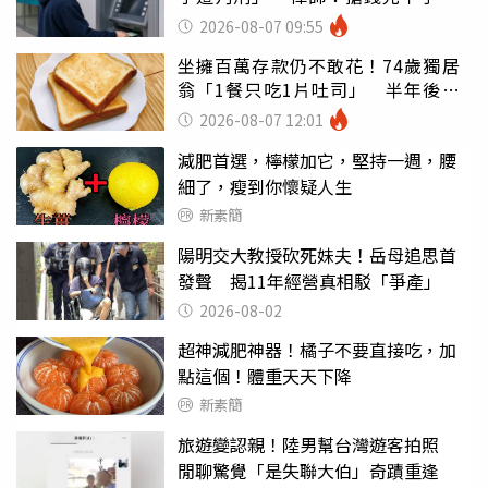
罪
2026-08-07 09:55
坐擁百萬存款仍不敢花！74歲獨居
翁「1餐只吃1片吐司」 半年後暴
瘦嚇壞女兒
2026-08-07 12:01
減肥首選，檸檬加它，堅持一週，腰
細了，瘦到你懷疑人生
新素簡
陽明交大教授砍死妹夫！岳母追思首
發聲 揭11年經營真相駁「爭產」
2026-08-02
超神減肥神器！橘子不要直接吃，加
點這個！體重天天下降
新素簡
旅遊變認親！陸男幫台灣遊客拍照
閒聊驚覺「是失聯大伯」奇蹟重逢