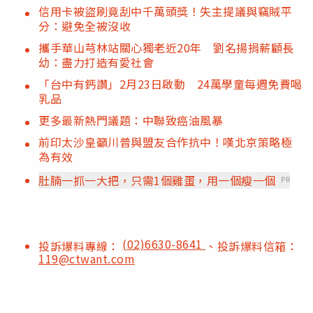
信用卡被盜刷竟刮中千萬頭獎！失主提議與竊賊平
分：避免全被沒收
攜手華山芎林站關心獨老近20年 劉名揚捐薪顧長
幼：盡力打造有愛社會
「台中有鈣讚」2月23日啟動 24萬學童每週免費喝
乳品
更多最新熱門議題：中聯致癌油風暴
前印太沙皇籲川普與盟友合作抗中！嘆北京策略極
為有效
肚腩一抓一大把，只需1個雞蛋，用一個瘦一個
PR
(02)6630-8641
投訴爆料專線：
、投訴爆料信箱：
119@ctwant.com