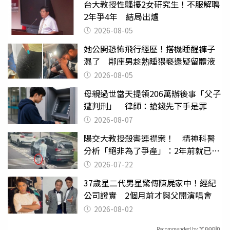
台大教授性騷擾2女研究生！不服解聘
2年爭4年 結局出爐
2026-08-05
她公開恐怖飛行經歷！搭機睡醒褲子
濕了 鄰座男趁熟睡猥褻還疑留體液
2026-08-05
母親過世當天提領206萬辦後事「父子
遭判刑」 律師：搶錢先下手是罪
2026-08-07
陽交大教授殺害連襟案！ 精神科醫
分析「絕非為了爭產」：2年前就已言
行詭異
2026-07-22
37歲星二代男星驚傳陳屍家中！經紀
公司證實 2個月前才與父開演唱會
2026-08-02
Recommended by