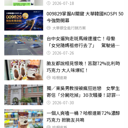
2026-07-18
009829掌握AI關鍵 大華韓國KOSPI 50
今強勢開募
大華銀全能行銷方案
台中女遛狗走斑馬線遭撞亡！母慟
「女兒隨媽祖修行去了」 駕駛過失
致死判9月
2026-07-26
脆友都說相見恨晚！苦甜72%比利時
巧克力 大人味爆紅！
哈根達斯
獨／東吳男教授被瘋狂迷戀 女學生
寄信「分屍吃掉」30次騷擾！認罪免
關
2026-07-30
一個人爽嗑一桶？哈根達斯72%濃醇
巧克力 掀脆友共鳴
哈根達斯