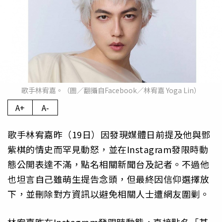
歌手林宥嘉。（圖／翻攝自Facebook／林宥嘉 Yoga Lin）
A+
A-
歌手林宥嘉昨（19日）因發現媒體日前提及他與鄧
紫棋的情史而罕見動怒，並在Instagram發限時動
態公開表達不滿，點名相關新聞台及記者。不過他
也坦言自己雖萌生提告念頭，但最終因信仰選擇放
下，並刪除對方資訊以避免相關人士遭網友圍剿。
林宥嘉昨在Instagram發限時動態，直接點名「某