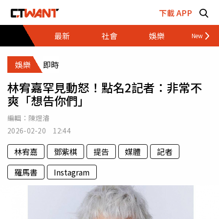
跳至主要內容區塊
下載 APP
最新
社會
娛樂
財經
娛樂
即時
林宥嘉罕見動怒！點名2記者：非常不
爽「想告你們」
編輯：
陳煜濬
2026-02-20 12:44
林宥嘉
鄧紫棋
提告
媒體
記者
羅馬書
Instagram