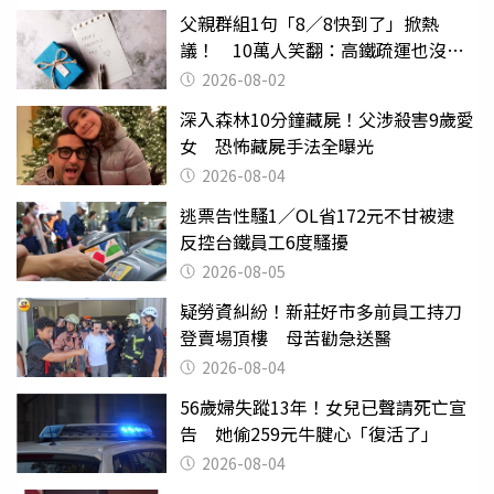
父親群組1句「8／8快到了」掀熱
議！ 10萬人笑翻：高鐵疏運也沒列
父親節
2026-08-02
深入森林10分鐘藏屍！父涉殺害9歲愛
女 恐怖藏屍手法全曝光
2026-08-04
逃票告性騷1／OL省172元不甘被逮
反控台鐵員工6度騷擾
2026-08-05
疑勞資糾紛！新莊好市多前員工持刀
登賣場頂樓 母苦勸急送醫
2026-08-04
56歲婦失蹤13年！女兒已聲請死亡宣
告 她偷259元牛腱心「復活了」
2026-08-04