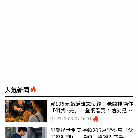
人氣新聞
買195元鹹酥雞忘帶錢！老闆神操作
「倒找5元」 全網看哭：這就是台
灣
2026-08-07 16:01
母親過世當天提領206萬辦後事「父
子遭判刑」 律師：搶錢先下手是