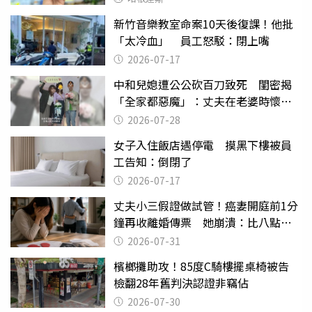
新竹音樂教室命案10天後復課！他批
「太冷血」 員工怒駁：閉上嘴
2026-07-17
中和兒媳遭公公砍百刀致死 閨密揭
「全家都惡魔」：丈夫在老婆時懷孕
摔東西
2026-07-28
女子入住飯店遇停電 摸黑下樓被員
工告知：倒閉了
2026-07-17
丈夫小三假證做試管！癌妻開庭前1分
鐘再收離婚傳票 她崩潰：比八點檔
還扯
2026-07-31
檳榔攤助攻！85度C騎樓擺桌椅被告
檢翻28年舊判決認證非竊佔
2026-07-30