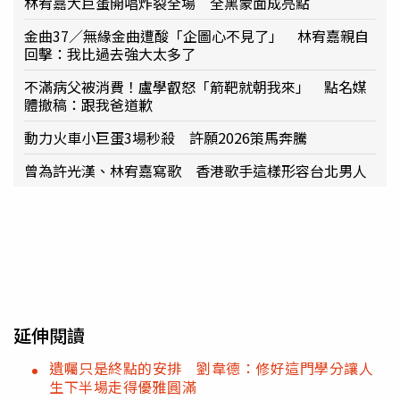
林宥嘉大巨蛋開唱炸裂全場 全黑蒙面成亮點
金曲37／無緣金曲遭酸「企圖心不見了」 林宥嘉親自
回擊：我比過去強大太多了
不滿病父被消費！盧學叡怒「箭靶就朝我來」 點名媒
體撤稿：跟我爸道歉
動力火車小巨蛋3場秒殺 許願2026策馬奔騰
曾為許光漢、林宥嘉寫歌 香港歌手這樣形容台北男人
延伸閱讀
遺囑只是終點的安排 劉韋德：修好這門學分讓人
生下半場走得優雅圓滿