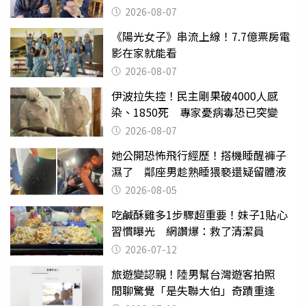
2026-08-07
《陽光女子》串流上線！7.7億票房電
影在家就能看
2026-08-07
伊波拉失控！民主剛果破4000人感
染、1850死 專家憂病毒恐已突變
2026-08-07
她公開恐怖飛行經歷！搭機睡醒褲子
濕了 鄰座男趁熟睡猥褻還疑留體液
2026-08-05
吃鹹酥雞多1步驟超重要！妹子1貼心
習慣曝光 網讚爆：救了清潔員
2026-07-12
旅遊變認親！陸男幫台灣遊客拍照
閒聊驚覺「是失聯大伯」奇蹟重逢