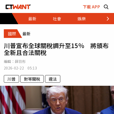
跳至主要內容區塊
下載 APP
最新
社會
娛樂
財經
國際
最新
川普宣布全球關稅調升至15％ 將頒布
全新且合法關稅
編輯：
薛羽彤
2026-02-22 05:13
川普
對等關稅
違法