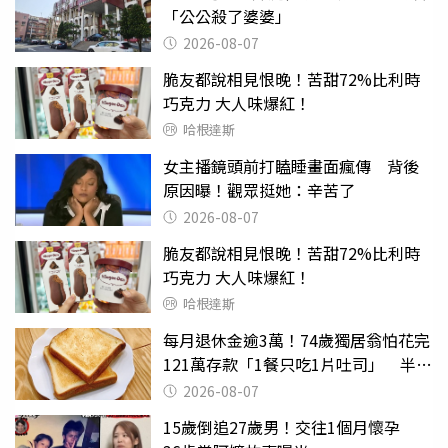
「公公殺了婆婆」
2026-08-07
脆友都說相見恨晚！苦甜72%比利時
巧克力 大人味爆紅！
哈根達斯
女主播鏡頭前打瞌睡畫面瘋傳 背後
原因曝！觀眾挺她：辛苦了
2026-08-07
脆友都說相見恨晚！苦甜72%比利時
巧克力 大人味爆紅！
哈根達斯
每月退休金逾3萬！74歲獨居翁怕花完
121萬存款「1餐只吃1片吐司」 半年
後暴瘦嚇壞女兒
2026-08-07
15歲倒追27歲男！交往1個月懷孕