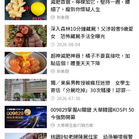
減肥首選，檸檬加它，堅持一週，腰
細了，瘦到你懷疑人生
新素簡
深入森林10分鐘藏屍！父涉殺害9歲愛
女 恐怖藏屍手法全曝光
2026-08-04
超神減肥神器！橘子不要直接吃，加
點這個！體重天天下降
新素簡
獨／東吳男教授被瘋狂迷戀 女學生
寄信「分屍吃掉」30次騷擾！認罪免
關
2026-07-30
009829掌握AI關鍵 大華韓國KOSPI 50
今強勢開募
大華銀全能行銷方案
桃園8旬老婦陳屍住家 幼孫嚇壞報警