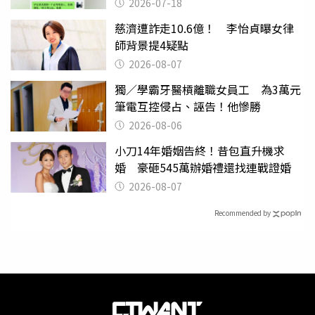
2026-07-18
慈濟遭詐走10.6億！ 李怡貞曝女律
師背景提4疑點
2026-08-07
獨／學霸牙醫槓離職女員工 為3萬元
筆電互控侵占、誣告！他慘勝
2026-08-06
小刀14年婚姻告終！昔包直升機求
婚 豪砸545萬辦婚禮還找連戰證婚
2026-08-07
Recommended by