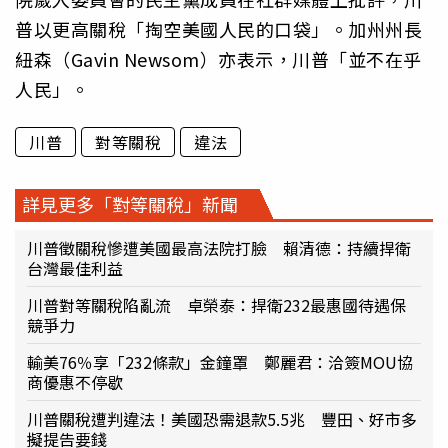
普以更高關稅「掏空美國人民的口袋」。加州州長
紐森（Gavin Newsom）亦表示，川普「並不在乎
人民」。
川普
對等關稅
違法
詳見更多「對等關稅」新聞
川普徵關稅慘遭美國最高法院打臉 賴清德：持續捍衛
台灣最佳利益
川普對等關稅陷亂流 卓榮泰：捍衛232最惠國待遇保
競爭力
輸美76％享「232條款」金鐘罩 鄭麗君：洽簽MOU協
商優惠不停歇
川普關稅遭判違法！美國恐需退款5.5兆 豐田、好市多
擬提告要錢