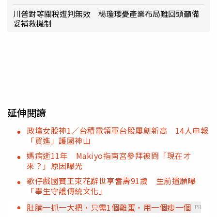
川普對等關稅遭判無效 楊瓊瓔憂產業布局難回頭籲備
妥補救機制
延伸閱讀
政壇女股神1／台積電領軍台股屢創新高 14人申報
「買進」護國神山
媽病逝11年 Makiyo指南宮參拜被問「現在才
來？」原因曝光
歌仔戲國寶王束花辭世享耆壽91歲 生前遺願曝
「畢生守護傳統文化」
肚腩一抓一大把，只需1個雞蛋，用一個瘦一個
PR