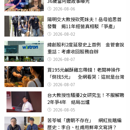
36歲當阿嬤故事曝光
2026-08-06
陽明交大教授砍死妹夫！岳母追思首
發聲 揭11年經營真相駁「爭產」
2026-08-02
緯創股利2度延發史上首例 金管會說
重話：考慮收回股務自辦
2026-08-07
買195元鹹酥雞忘帶錢！老闆神操作
「倒找5元」 全網看哭：這就是台灣
2026-08-07
台大教授性騷擾2女研究生！不服解聘
2年爭4年 結局出爐
2026-08-05
苦苓喊「唐朝不存在」 網紅批瞎編
歷史：李白、杜甫用鮮卑文寫詩？