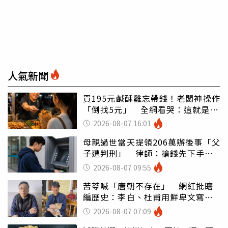
人氣新聞
買195元鹹酥雞忘帶錢！老闆神操作
「倒找5元」 全網看哭：這就是台
灣
2026-08-07 16:01
母親過世當天提領206萬辦後事「父
子遭判刑」 律師：搶錢先下手是
罪
2026-08-07 09:55
苦苓喊「唐朝不存在」 網紅批瞎
編歷史：李白、杜甫用鮮卑文寫
詩？
2026-08-07 07:09