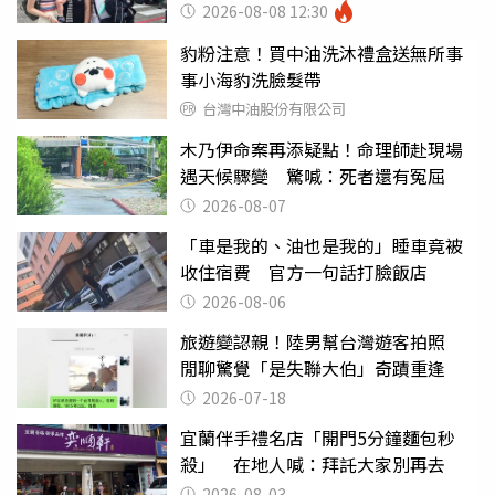
2026-08-08 12:30
豹粉注意！買中油洗沐禮盒送無所事
事小海豹洗臉髮帶
台灣中油股份有限公司
木乃伊命案再添疑點！命理師赴現場
遇天候驟變 驚喊：死者還有冤屈
2026-08-07
「車是我的、油也是我的」睡車竟被
收住宿費 官方一句話打臉飯店
2026-08-06
旅遊變認親！陸男幫台灣遊客拍照
閒聊驚覺「是失聯大伯」奇蹟重逢
2026-07-18
宜蘭伴手禮名店「開門5分鐘麵包秒
殺」 在地人喊：拜託大家別再去
2026-08-03