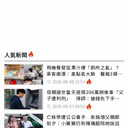
人氣新聞
飛機餐發這果汁爆「廁所之亂」？
乘客崩潰：差點丟大臉 醫揭3類人
別亂喝
2026-08-08 15:53
母親過世當天提領206萬辦後事「父
子遭判刑」 律師：搶錢先下手是
罪
2026-08-07 09:55
亡妹慘遭公公毒手 表姊憶父親節
前夕：小舅舅仍到殯儀館陪她說話