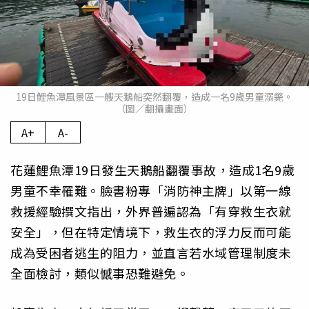
19日鯉魚潭風景區一艘天鵝船突然翻覆，造成一名9歲男童溺斃。
（圖／翻攝畫面）
A+
A-
花蓮鯉魚潭19日發生天鵝船翻覆事故，造成1名9歲
男童不幸罹難。臉書粉專「消防神主牌」以第一線
救援經驗撰文指出，外界普遍認為「有穿救生衣就
安全」，但在特定情境下，救生衣的浮力反而可能
成為受困者逃生的阻力，並直言若水域管理制度未
全面檢討，類似憾事恐難避免。