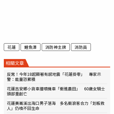
花蓮
鯉魚潭
消防神主牌
消防員
相關文章
反常！今年18起顯著有感地震「花蓮掛零」 專家示
警：能量恐累積
花蓮吉安鄉小貨車撞噴機車「衝進農田」 60歲女騎士
頭部重創亡
花蓮美崙溪出海口男子落海 多名衝浪客合力「划板救
人」仍喚不回生命