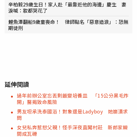
辛柏毅29歲生日！家人赴「最靠近他的海邊」慶生 妻
淚喊：妝都哭花了
鯉魚潭翻船9歲童喪命！ 律師點名「惡意造浪」：恐無
期徒刑
延伸閱讀
過年前辦公室忘丟剩飯變培養皿 「15公分黑毛炸
開」醫揭致命風險
男友坦承洗泰國浴！對象還是Ladyboy 她崩潰求
問
女兒私奔惹怒父親！怪手深夜直闖村莊 新郎家瞬
間成瓦礫