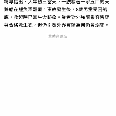
粉專指出，大年初三當天，一艘載著一家五口的天
鵝船在鯉魚潭翻覆。事故發生後，8歲男童受困船
底，救起時已無生命跡象。業者對外強調乘客皆穿
著合格救生衣，但仍引發外界質疑為何仍會溺斃。