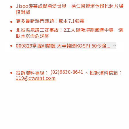
Jisoo羨慕虛擬戀愛世界 徐仁國遭爆休假也赴片場
陪對戲
更多最新熱門議題：熊本7.1強震
北投溫泉路工安事故！2工人疑吸溶劑氣體中毒 倒
臥水塔命危送醫
009829掌握AI關鍵 大華韓國KOSPI 50今強...
PR
(02)6630-8641
投訴爆料專線：
、投訴爆料信箱：
119@ctwant.com