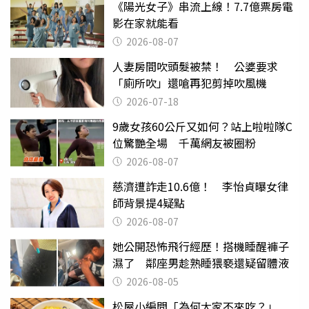
《陽光女子》串流上線！7.7億票房電
影在家就能看
2026-08-07
人妻房間吹頭髮被禁！ 公婆要求
「廁所吹」還嗆再犯剪掉吹風機
2026-07-18
9歲女孩60公斤又如何？站上啦啦隊C
位驚艷全場 千萬網友被圈粉
2026-08-07
慈濟遭詐走10.6億！ 李怡貞曝女律
師背景提4疑點
2026-08-07
她公開恐怖飛行經歷！搭機睡醒褲子
濕了 鄰座男趁熟睡猥褻還疑留體液
2026-08-05
松屋小編問「為何大家不來吃？」