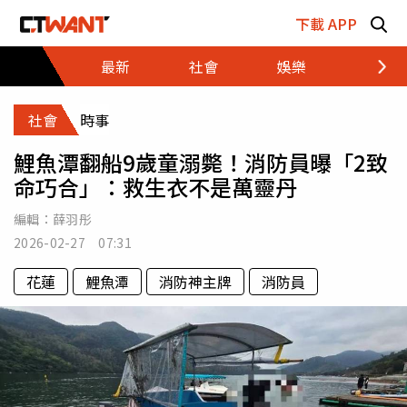
跳至主要內容區塊
下載 APP
最新
社會
娛樂
財經
社會
時事
鯉魚潭翻船9歲童溺斃！消防員曝「2致
命巧合」：救生衣不是萬靈丹
編輯：
薛羽彤
2026-02-27 07:31
花蓮
鯉魚潭
消防神主牌
消防員