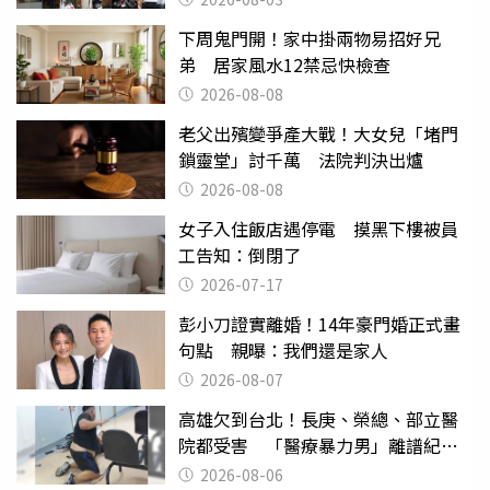
下周鬼門開！家中掛兩物易招好兄
弟 居家風水12禁忌快檢查
2026-08-08
老父出殯變爭產大戰！大女兒「堵門
鎖靈堂」討千萬 法院判決出爐
2026-08-08
女子入住飯店遇停電 摸黑下樓被員
工告知：倒閉了
2026-07-17
彭小刀證實離婚！14年豪門婚正式畫
句點 親曝：我們還是家人
2026-08-07
高雄欠到台北！長庚、榮總、部立醫
院都受害 「醫療暴力男」離譜紀錄
曝光
2026-08-06