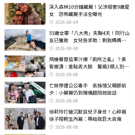
深入森林10分鐘藏屍！父涉殺害9歲愛
女 恐怖藏屍手法全曝光
2026-08-04
55歲女攀「八大秀」失聯4天！同行山
友已獲救 女兒急求助：剩我媽媽還
沒找到
2026-08-08
飛機餐發這果汁爆「廁所之亂」？乘
客崩潰：差點丟大臉 醫揭3類人別亂
喝
2026-08-08
亡妹慘遭公公毒手 表姊憶父親節前
夕：小舅舅仍到殯儀館陪她說話
2026-08-08
徐莉玲打破沉默談兒子身世！心碎揭
徐子翔輕生內幕：帶給我巨大哀傷
2026-08-08