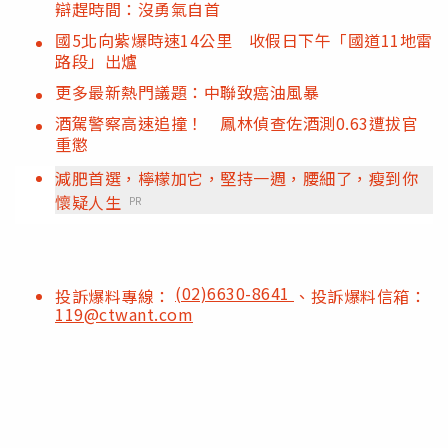
辯趕時間：沒勇氣自首
國5北向紫爆時速14公里 收假日下午「國道11地雷
路段」出爐
更多最新熱門議題：中聯致癌油風暴
酒駕警察高速追撞！ 鳳林偵查佐酒測0.63遭拔官
重懲
減肥首選，檸檬加它，堅持一週，腰細了，瘦到你
懷疑人生
PR
(02)6630-8641
投訴爆料專線：
、投訴爆料信箱：
119@ctwant.com