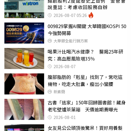
緯創股利2度延發史上首例 金管會
說重話：考慮收回股務自辦
2026-08-07 05:26
009829掌握AI關鍵 大華韓國KOSPI 50
今強勢開募
大華銀全能行銷方案
喝果汁比喝汽水健康？ 醫揭25年研
究：高血壓風險增35％
2026-08-07
腹部脂肪的「剋星」找到了，常吃這
幾物，吃走大肚囊，瘦出小蠻腰
新素簡
古書「逃家」150年回歸圖書館！藏身
老宅壁爐茶葉箱 天價逾期費曝光
2026-08-01
女友見公公頭頂後驚呆！買好用養髮