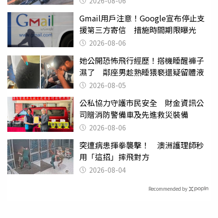
2026-08-06
Gmail用戶注意！Google宣布停止支
援第三方寄信 措施時間期限曝光
2026-08-06
她公開恐怖飛行經歷！搭機睡醒褲子
濕了 鄰座男趁熟睡猥褻還疑留體液
2026-08-05
公私協力守護市民安全 財金資訊公
司贈消防警備車及先進救災裝備
2026-08-06
突遭病患揮拳襲擊！ 澳洲護理師秒
用「這招」摔飛對方
2026-08-04
Recommended by