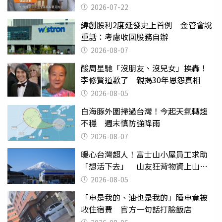
2026-07-22
緯創股利2度延發史上首例 金管會說
重話：考慮收回股務自辦
2026-08-07
酸周星馳「沒朋友、沒兒女」挨轟！
李修賢道歉了 親揭30年恩怨真相
2026-08-05
白海豚外圍掃過台灣！今起天氣轉趨
不穩 週末慎防強降雨
2026-08-07
暖心台灣超人！富士山小屋員工求助
「想活下去」 山友狂背物資上山：
台灣真的是寶島
2026-08-05
「車是我的、油也是我的」睡車竟被
收住宿費 官方一句話打臉飯店