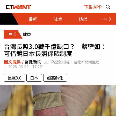
跳至主要內容區塊
下載 APP
最新
社會
娛樂
財經
生活
健康
台灣長照3.0藏千億缺口？ 蔡壁如：
可借鏡日本長照保險制度
圖文提供 /
醫健新聞
文／蔡壁如授權、醫健新聞網整理
2026-03-01 17:22
長照3.0
日本
超高齡化