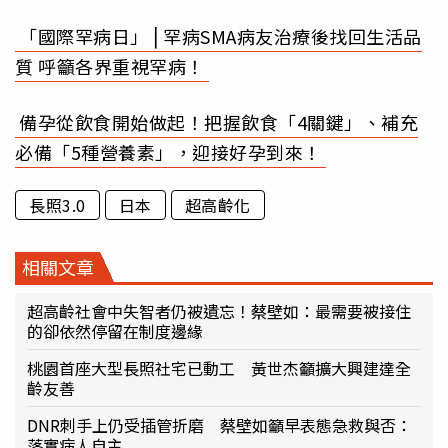
「國際罕病日」⎪罕病SMA病友治療後找回生活品
質 呼籲各界重視罕病！
備孕從飲食開始做起！把握飲食「4關鍵」、補充
必備「5種營養素」，迎接好孕到來！
長照3.0
日本
超高齡化
相關文章
超高齡社會中失智者仍被遺忘！蔡壁如：最需要被接住
的卻依然停留在制度邊緣
桃園首座大型長照社宅已動工 黃世杰籲擴大興建達全
齡友善
DNR刺手上仍受插管折磨 蔡壁如籲早表態急救與否：
落實病人自主