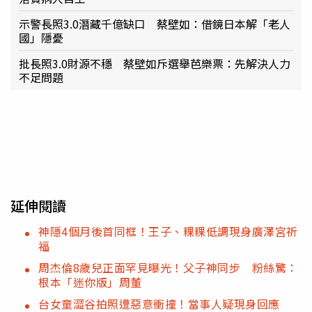
示警長照3.0潛藏千億缺口 蔡壁如：借鏡日本解「老人
國」隱憂
批長照3.0財源不穩 蔡壁如斥選舉芭樂票：先解決人力
不足問題
延伸閱讀
神隱4個月後首同框！王子、粿粿低調現身廣澤宮祈
福
周杰倫8歲兒正面罕見曝光！父子神同步 粉絲驚：
根本「迷你版」周董
台女童澀谷拍照遭惡意衝撞！當事人疑現身回應