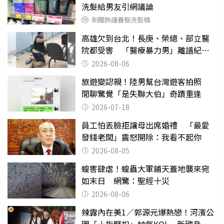
洗髮給男友引網議論
新聞熱議養髮洗髮精
高雄欠到台北！長庚、榮總、部立醫
院都受害 「醫療暴力男」離譜紀錄
曝光
2026-08-06
旅遊變認親！陸男幫台灣遊客拍照
閒聊驚覺「是失聯大伯」奇蹟重逢
2026-07-18
員工怕丟臉拒讓母出席婚禮 「最愛
發錢老闆」震怒開除：我看不起你
2026-08-05
蝗害肆虐！蝗蟲大軍鋪天蓋地襲來宛
如末日 網驚：聖經十災
2026-08-06
辣露內在美1／郭源元爆熱戀！河濱公