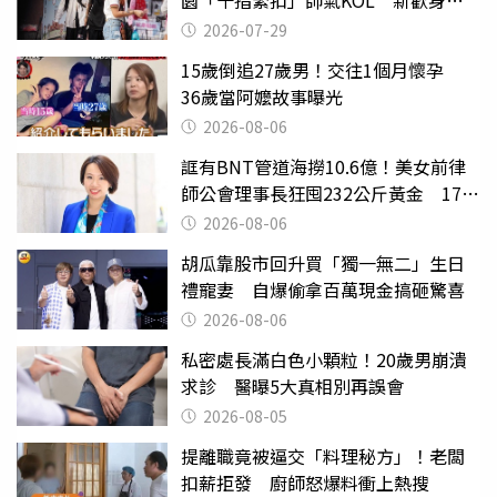
園「十指緊扣」帥氣KOL 新歡身份
曝光
2026-07-29
15歲倒追27歲男！交往1個月懷孕
36歲當阿嬤故事曝光
2026-08-06
誆有BNT管道海撈10.6億！美女前律
師公會理事長狂囤232公斤黃金 17人
遭起訴
2026-08-06
胡瓜靠股市回升買「獨一無二」生日
禮寵妻 自爆偷拿百萬現金搞砸驚喜
2026-08-06
私密處長滿白色小顆粒！20歲男崩潰
求診 醫曝5大真相別再誤會
2026-08-05
提離職竟被逼交「料理秘方」！老闆
扣薪拒發 廚師怒爆料衝上熱搜