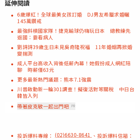
延伸閱讀
6歲爆紅！全球最美女孩訂婚 DJ男友希臘求婚曬
145萬鑽戒
最強斜槓國家隊！捷克輸球仍嗨玩日本 總教練先
返國：要看病人
劉詩詩39歲生日未見吳奇隆祝福 11年婚姻再掀婚
變揣測
成人平台高收入背後低薪內幕！她假扮成人網紅陪
聊 時薪僅63元
更多最新熱門議題：熊本7.1強震
川普啟動新一輪301調查！擬復活對等關稅 中日台
韓皆入列
帶著皮克敏一起出門吧
PR
(02)6630-8641
投訴爆料專線：
、投訴爆料信箱：