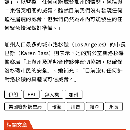
調」，以監控「任何可能威脅加州的情勢，包括與
中東衝突相關的威脅。雖然目前我們沒有發現任何
迫在眉睫的威脅，但我們仍然為州內可能發生的任
何緊急情況做好準備。」
加州人口最多的城市洛杉磯（Los Angeles）的市長
巴斯（Karen Bass）則表示，她的辦公室與洛杉磯
警察局「正與州及聯邦合作夥伴密切協調，以確保
洛杉磯市民的安全」。她補充：「目前沒有任何針
對洛杉磯的具體或可信威脅。」
伊朗
FBI
無人機
加州
美國聯邦調查局
報復
川普
紐森
州長
相關文章