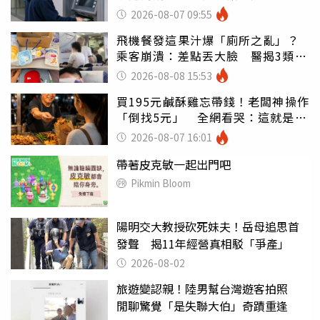
罪
2026-08-07 09:55
飛機餐發這果汁爆「廁所之亂」？
乘客崩潰：差點丟大臉 醫揭3類人
別亂喝
2026-08-08 15:53
買195元鹹酥雞忘帶錢！老闆神操作
「倒找5元」 全網看哭：這就是台
灣
2026-08-07 16:01
帶著皮克敏一起出門吧
Pikmin Bloom
陽明交大教授砍死妹夫！岳母追思首
發聲 揭11年經營真相駁「爭產」
2026-08-02
旅遊變認親！陸男幫台灣遊客拍照
閒聊驚覺「是失聯大伯」奇蹟重逢