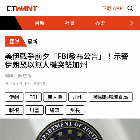
跳至主要內容區塊
下載 APP
最新
社會
娛樂
財經
國際
最新
美伊戰爭前夕「FBI發布公告」！示警
伊朗恐以無人機突襲加州
編輯：
陳煜濬
2026-03-12 09:20
伊朗
FBI
無人機
加州
美國聯邦調查局
報復
川普
紐森
州長