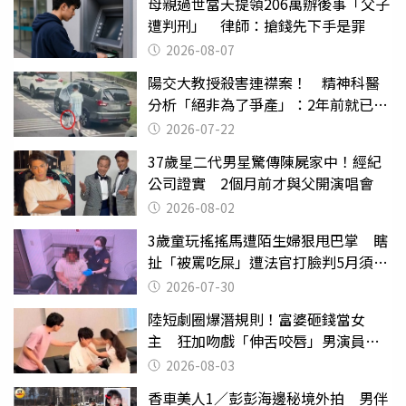
母親過世當天提領206萬辦後事「父子
遭判刑」 律師：搶錢先下手是罪
2026-08-07
陽交大教授殺害連襟案！ 精神科醫
分析「絕非為了爭產」：2年前就已言
行詭異
2026-07-22
37歲星二代男星驚傳陳屍家中！經紀
公司證實 2個月前才與父開演唱會
2026-08-02
3歲童玩搖搖馬遭陌生婦狠甩巴掌 瞎
扯「被罵吃屎」遭法官打臉判5月須入
監
2026-07-30
陸短劇圈爆潛規則！富婆砸錢當女
主 狂加吻戲「伸舌咬唇」男演員崩
潰
2026-08-03
香車美人1／彭彭海邊秘境外拍 男伴