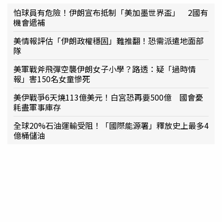
怕球員有危險！伊朗宣布抵制「美加墨世界盃」 2國有
機會遞補
美情報評估「伊朗政權穩固」難推翻！恐需派遣地面部
隊
美軍戰斧飛彈空襲伊朗女子小學？路透：疑「過時情
報」害150名女童慘死
美伊戰爭6天燒113億美元！白宮恐再要500億 國會憂
耗盡軍事庫存
全球20%石油運輸受阻！「國際能源署」釋放史上最多4
億桶儲油