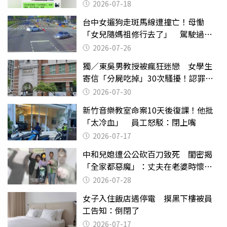
2026-07-18
台中女遛狗走斑馬線遭撞亡！母慟
「女兒隨媽祖修行去了」 駕駛過失
致死判9月
2026-07-26
獨／東吳男教授被瘋狂迷戀 女學生
寄信「分屍吃掉」30次騷擾！認罪免
關
2026-07-30
新竹音樂教室命案10天後復課！他批
「太冷血」 員工怒駁：閉上嘴
2026-07-17
中和兒媳遭公公砍百刀致死 閨密揭
「全家都惡魔」：丈夫在老婆時懷孕
摔東西
2026-07-28
女子入住飯店遇停電 摸黑下樓被員
工告知：倒閉了
2026-07-17