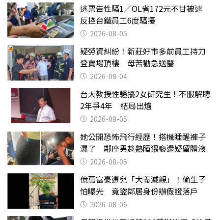
逃票告性騷1／OL省172元不甘被逮
反控台鐵員工6度騷擾
2026-08-05
疑勞資糾紛！新莊好市多前員工持刀
登賣場頂樓 母苦勸急送醫
2026-08-04
台大教授性騷擾2女研究生！不服解聘
2年爭4年 結局出爐
2026-08-05
她公開恐怖飛行經歷！搭機睡醒褲子
濕了 鄰座男趁熟睡猥褻還疑留體液
2026-08-05
億萬富豪遭兒「大義滅親」！偷生子
怕曝光 竟盜鄰居身份辦假證落戶
2026-08-06