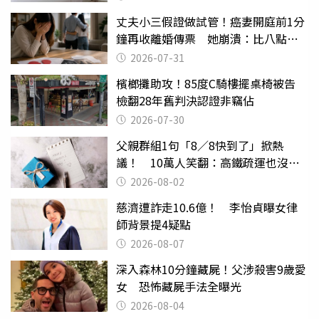
丈夫小三假證做試管！癌妻開庭前1分
鐘再收離婚傳票 她崩潰：比八點檔
還扯
2026-07-31
檳榔攤助攻！85度C騎樓擺桌椅被告
檢翻28年舊判決認證非竊佔
2026-07-30
父親群組1句「8／8快到了」掀熱
議！ 10萬人笑翻：高鐵疏運也沒列
父親節
2026-08-02
慈濟遭詐走10.6億！ 李怡貞曝女律
師背景提4疑點
2026-08-07
深入森林10分鐘藏屍！父涉殺害9歲愛
女 恐怖藏屍手法全曝光
2026-08-04