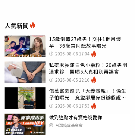
人氣新聞
15歲倒追27歲男！交往1個月懷
孕 36歲當阿嬤故事曝光
2026-08-06 17:04
私密處長滿白色小顆粒！20歲男崩
潰求診 醫曝5大真相別再誤會
2026-08-05 22:10
億萬富豪遭兒「大義滅親」！偷生
子怕曝光 竟盜鄰居身份辦假證落
戶
2026-08-06 17:53
做到這點才有資格說愛你
台灣癌症基金會