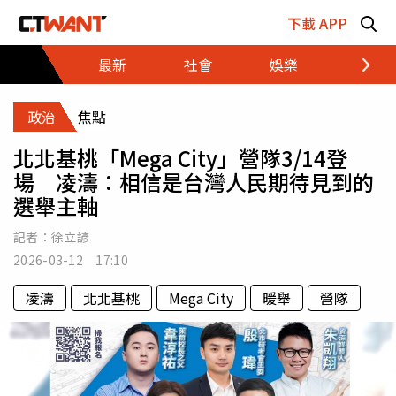
跳至主要內容區塊
下載 APP
最新
社會
娛樂
財經
政治
焦點
北北基桃「Mega City」營隊3/14登
場 凌濤：相信是台灣人民期待見到的
選舉主軸
記者：
徐立諺
2026-03-12 17:10
凌濤
北北基桃
Mega City
暖舉
營隊