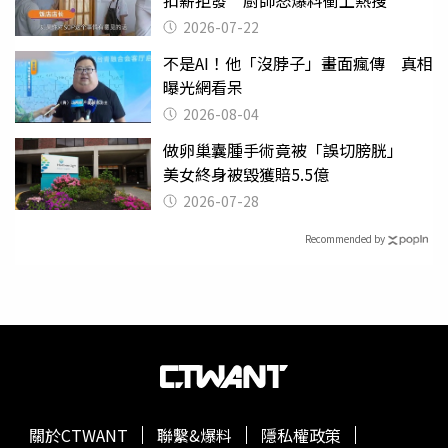
2026-07-22
不是AI！他「沒脖子」畫面瘋傳 真相
曝光網看呆
2026-08-04
做卵巢囊腫手術竟被「誤切膀胱」
美女終身被毀獲賠5.5億
2026-07-28
Recommended by
關於CTWANT
聯繫&爆料
隱私權政策