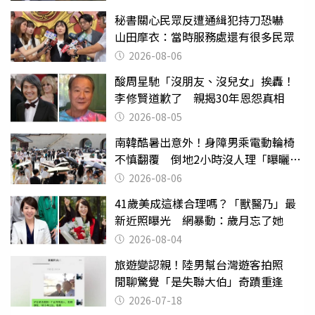
秘書關心民眾反遭通緝犯持刀恐嚇
山田摩衣：當時服務處還有很多民眾
2026-08-06
酸周星馳「沒朋友、沒兒女」挨轟！
李修賢道歉了 親揭30年恩怨真相
2026-08-05
南韓酷暑出意外！身障男乘電動輪椅
不慎翻覆 倒地2小時沒人理「曝曬
亡」
2026-08-06
41歲美成這樣合理嗎？「獸醫乃」最
新近照曝光 網暴動：歲月忘了她
2026-08-04
旅遊變認親！陸男幫台灣遊客拍照
閒聊驚覺「是失聯大伯」奇蹟重逢
2026-07-18