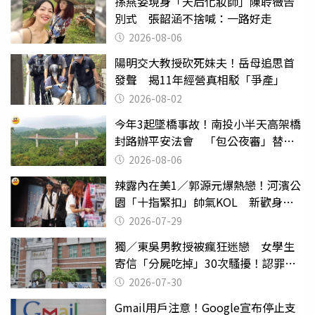
孫燕姿現身「天后化妝師」陳聆薇告
別式 張韶涵不捨喊：一路好走
2026-08-06
陽明交大教授砍死妹夫！岳母追思首
發聲 揭11年經營真相駁「爭產」
2026-08-02
今年3起墜橋事故！南投小半天高架橋
封路辦平安法會 「包公夜審」替亡
魂伸冤
2026-08-06
辣露內在美1／郭源元爆熱戀！河濱公
園「十指緊扣」帥氣KOL 新歡身份
曝光
2026-07-29
獨／東吳男教授被瘋狂迷戀 女學生
寄信「分屍吃掉」30次騷擾！認罪免
關
2026-07-30
Gmail用戶注意！Google宣布停止支