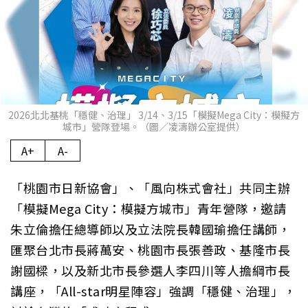
2026北北基桃「穩健、治理」 3/14、3/15「模擬Mega City：模擬方
城市」營隊登場。（圖／凌濤辦公室提供）
A+
A-
「桃園市日新協會」、「風向株式會社」共同主辦
「模擬Mega City：模擬方城市」青年營隊，邀請
朱立倫擔任總導師以及立法院長韓國瑜擔任講師，
匯聚台北市長蔣萬安、桃園市長張善政、基隆市長
謝國樑，以及新北市長參選人李四川等人擔綱市長
講座，「All-star明星陣容」強調「穩健、治理」，