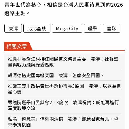
青年世代為核心，相信是台灣人民期待見到的2026
選舉主軸。
凌濤
北北基桃
Mega City
暖舉
營隊
相關文章
推薦村長詹江村接任國民黨文傳會主委 凌濤：社群聲
量與戰力能與綠委匹敵
賴清德搭史國專機突圍 凌濤：怎麼安全回國？
推敲王義川改拱黃世杰選桃市長3原因 凌濤：以退為進
藏心機
眾議院選舉自民黨奪2／3席次 凌濤祝賀：盼能再進行
深度政策交流
點名「德意志」僅剩兩活棋 凌濤：鄭麗君戰台北、卓
榮泰拚桃園