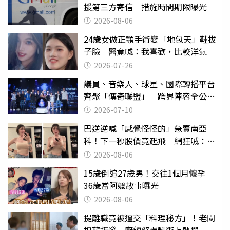
援第三方寄信 措施時間期限曝光
2026-08-06
24歲女做正顎手術變「地包天」鞋拔
子臉 醫竟喊：我喜歡，比較洋氣
2026-07-26
議員、音樂人、球星、國際轉播平台
齊聚「傳奇聯盟」 跨界陣容全公
開 劍指亞洲新傳奇聯賽
2026-07-10
巴逆逆喊「感覺怪怪的」急賣南亞
科！下一秒股價竟起飛 網狂喊：大V
天龍
2026-08-06
15歲倒追27歲男！交往1個月懷孕
36歲當阿嬤故事曝光
2026-08-06
提離職竟被逼交「料理秘方」！老闆
扣薪拒發 廚師怒爆料衝上熱搜