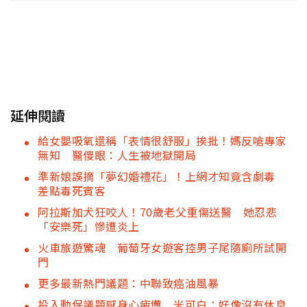
延伸閱讀
給女嬰吸氧還稱「表情很舒服」挨批！媽反嗆專家
無知 醫傻眼：人生被地獄開局
準新娘誤摘「夢幻婚禮花」！上網才知竟含劇毒
差點毒死賓客
阿拉斯加犬狂咬人！70歲老父重傷送醫 她忍悲
「安樂死」慘遭炎上
火車旅遊驚魂 葡萄牙女遊客控男子尾隨廁所試開
門
更多最新熱門議題：中聯致癌油風暴
投入動保議題感身心疲憊 米可白：好像沒有休息