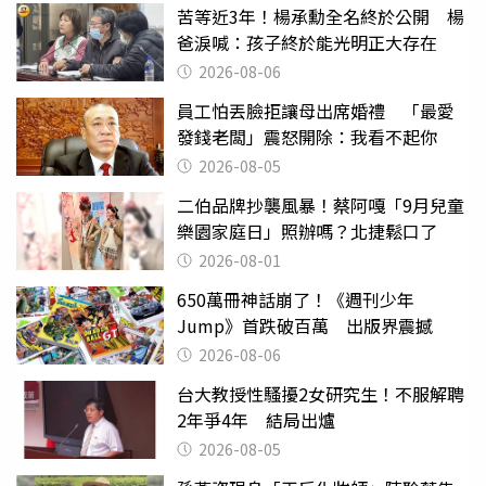
苦等近3年！楊承勳全名終於公開 楊
爸淚喊：孩子終於能光明正大存在
2026-08-06
員工怕丟臉拒讓母出席婚禮 「最愛
發錢老闆」震怒開除：我看不起你
2026-08-05
二伯品牌抄襲風暴！蔡阿嘎「9月兒童
樂園家庭日」照辦嗎？北捷鬆口了
2026-08-01
650萬冊神話崩了！《週刊少年
Jump》首跌破百萬 出版界震撼
2026-08-06
台大教授性騷擾2女研究生！不服解聘
2年爭4年 結局出爐
2026-08-05