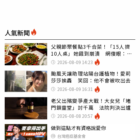
人氣新聞
父親節聚餐點3千合菜！「15人擠
10人桌」她餓到崩潰 網傻眼：讓
店家看笑話
2026-08-09 14:23
颱風天讓助理站陽台護植物！愛莉
莎莎挨轟 笑回：他不會被吹出去
2026-08-09 16:31
老父出殯變爭產大戰！大女兒「堵
門鎖靈堂」討千萬 法院判決出爐
2026-08-08 20:57
做到這點才有資格說愛你
台灣癌症基金會