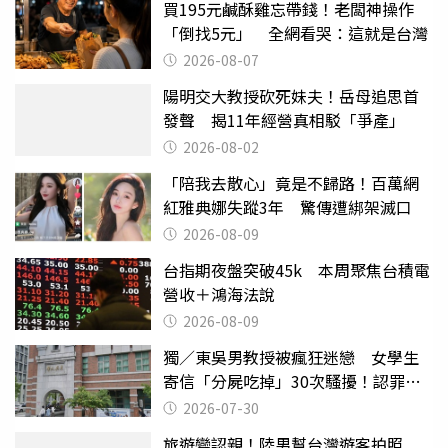
買195元鹹酥雞忘帶錢！老闆神操作
「倒找5元」 全網看哭：這就是台灣
2026-08-07
陽明交大教授砍死妹夫！岳母追思首
發聲 揭11年經營真相駁「爭產」
2026-08-02
「陪我去散心」竟是不歸路！百萬網
紅雅典娜失蹤3年 驚傳遭綁架滅口
2026-08-09
台指期夜盤突破45k 本周聚焦台積電
營收＋鴻海法說
2026-08-09
獨／東吳男教授被瘋狂迷戀 女學生
寄信「分屍吃掉」30次騷擾！認罪免
關
2026-07-30
旅遊變認親！陸男幫台灣遊客拍照