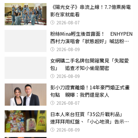
《陽光女子》串流上線！7.7億票房電
影在家就能看
2026-08-07
粉絲Mina輕生後首露面！ ENHYPEN
西村力演唱會「狀態超好」喊話粉
絲：我們心意相通
2026-08-09
女網購二手名牌包開箱驚見「失蹤愛
包」 追查才知小偷是閨密
2026-08-09
彭小刀證實離婚！14年豪門婚正式畫
句點 親曝：我們還是家人
2026-08-07
日本人來台狂買「35公斤戰利品」
連拜拜用紅盤、「小心地滑」告示牌
也帶回家
2026-08-09