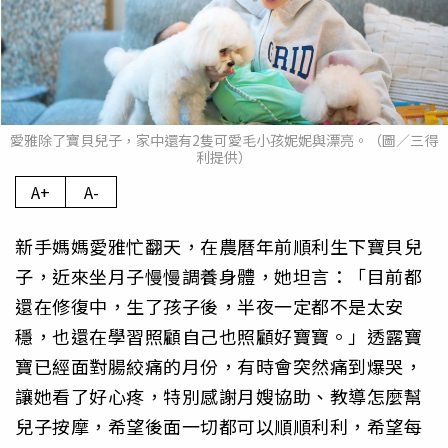
愛雅除了寶貝兒子，家中還有2隻可愛毛小孩妮妮與漂亮。（圖／三得
利提供）
A+
A-
新手媽媽愛雅忙翻天，在農曆年前順利生下寶貝兒
子，近來坐月子慢慢調養身體，她坦言：「目前都
還在修復中，生了孩子後，半夜一定都不是太安
穩，也還在學習照顧自己也照顧好寶寶。」透露寶
寶已經面對腸絞痛的月份，有時會突然痛到爆哭，
讓她看了好心疼，特別感謝月嫂協助、教導怎麼幫
兒子按摩，希望後面一切都可以順順利利，希望每