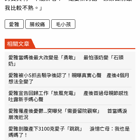
我比較不熟。」
愛雅
腸絞痛
毛小孩
相關文章
愛雅當媽後最大改變是「勇敢」 最怕漲奶變「石頭
奶」
愛雅被小S抓去驗孕後認了！親曝真實心聲 產後4個月
想法全變了
愛雅宣告回歸工作「放風充電」 產後首過母親節感性
吐露新手媽心聲
愛雅罹產後憂鬱...突曝兒「需要留院觀察」 首當媽淚
崩洩近況
愛雅剖腹產下3100克愛子「跳跳」 淚憶亡母：我也是
媽媽了！