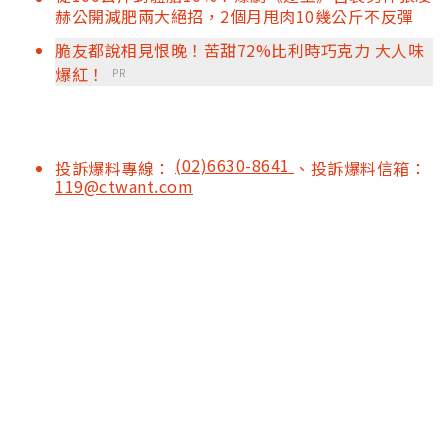
赫公開減肥兩大絕招，2個月甩肉10幾公斤不反彈
脆友都說相見恨晚！苦甜72%比利時巧克力 大人味
爆紅！
PR
(02)6630-8641
投訴爆料專線：
、投訴爆料信箱：
119@ctwant.com