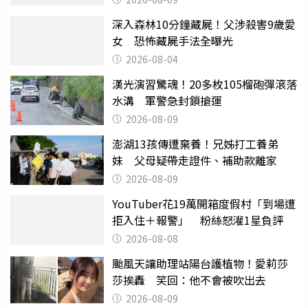
深入森林10分鐘藏屍！父涉殺害9歲愛
女 恐怖藏屍手法全曝光
2026-08-04
漢光演習驚魂！20多枚105榴砲彈滾落
水溝 軍警急封鎖搶運
2026-08-09
澎湖13孩傳遭棄養！兄姊打工養弟
妹 父母疑帶走證件、補助款離家
2026-08-09
YouTuber花19萬開箱度假村「到場遭
拒入住＋報警」 粉絲怒灌1星負評
2026-08-08
颱風天讓助理站陽台護植物！愛莉莎
莎挨轟 笑回：他不會被吹出去
2026-08-09