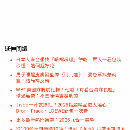
延伸閱讀
日本人來台想找「嘍嘿嘍嘿」餅乾 眾人一看包裝
秒懂：這個超好吃
男子睡醒皮膚發藍像《阿凡達》 憂患罕病急就
醫！結局神反轉
WBC美國隊胸前比框！他喊「有看台灣隊長喔」
球迷無奈：不是陳傑憲發明的
Jisoo一背就爆紅？2026話題精品包太燒心：
Dior、Prada、LOEWE新包一次看
更多最新熱門議題：2026九合一選舉
從100公斤到體脂10%！爆劇《逐玉》古裝男神張凌