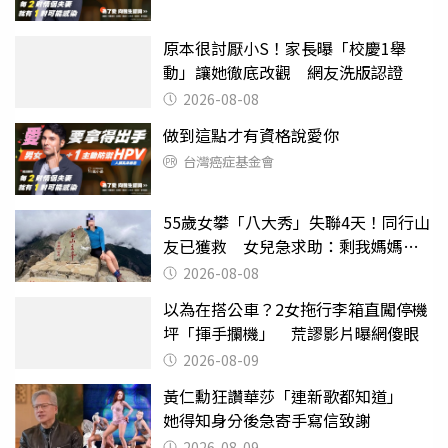
原本很討厭小S！家長曝「校慶1舉
動」讓她徹底改觀 網友洗版認證
2026-08-08
做到這點才有資格說愛你
台灣癌症基金會
55歲女攀「八大秀」失聯4天！同行山
友已獲救 女兒急求助：剩我媽媽還
沒找到
2026-08-08
以為在搭公車？2女拖行李箱直闖停機
坪「揮手攔機」 荒謬影片曝網傻眼
2026-08-09
黃仁勳狂讚華莎「連新歌都知道」
她得知身分後急寄手寫信致謝
2026-08-09