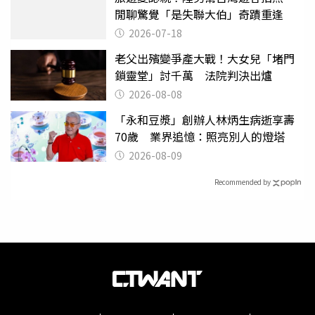
閒聊驚覺「是失聯大伯」奇蹟重逢
2026-07-18
老父出殯變爭產大戰！大女兒「堵門
鎖靈堂」討千萬 法院判決出爐
2026-08-08
「永和豆漿」創辦人林炳生病逝享壽
70歲 業界追憶：照亮別人的燈塔
2026-08-09
Recommended by