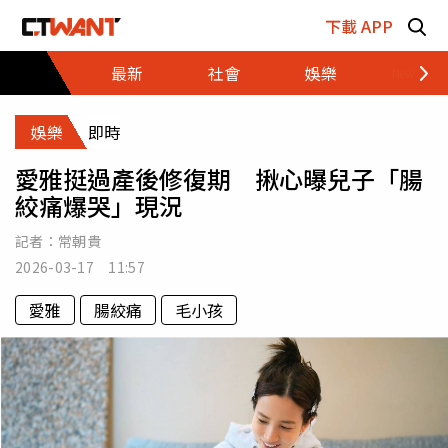
跳至主要內容區塊
下載 APP
最新
社會
娛樂
財經
娛樂
即時
愛雅挺過產後修復期 揪心曝兒子「腸
絞痛爆哭」現況
記者：
常朝貴
2026-03-17 11:57
愛雅
腸絞痛
毛小孩