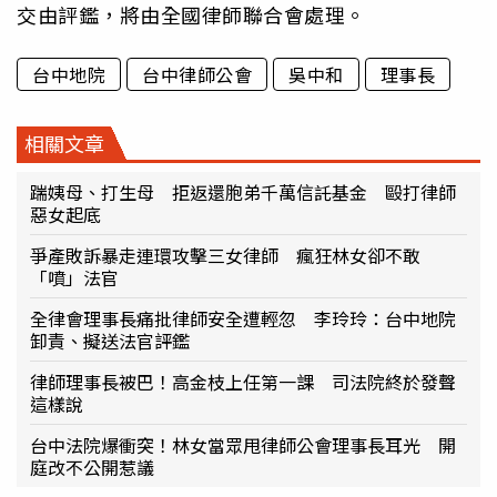
交由評鑑，將由全國律師聯合會處理。
台中地院
台中律師公會
吳中和
理事長
相關文章
踹姨母、打生母 拒返還胞弟千萬信託基金 毆打律師
惡女起底
爭產敗訴暴走連環攻擊三女律師 瘋狂林女卻不敢
「噴」法官
全律會理事長痛批律師安全遭輕忽 李玲玲：台中地院
卸責、擬送法官評鑑
律師理事長被巴！高金枝上任第一課 司法院終於發聲
這樣說
台中法院爆衝突！林女當眾甩律師公會理事長耳光 開
庭改不公開惹議