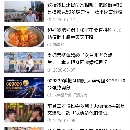
教授殘殺連襟命案相驗！電腦斷層3D
建模驚見50多處刀傷 幾乎身首分離
2026-07-17
超神減肥神器！橘子不要直接吃，加
點這個！體重天天下降
新素簡
李翊君遭傳婚變「女兒非老公親
生」 本人現身回應婚姻現況
2026-08-07
009829掌握AI關鍵 大華韓國KOSPI 50
今強勢開募
大華銀全能行銷方案
前員工才轉投李多慧！Joeman再談建
文爆紅 認「很清楚他的價值」
2026-08-06