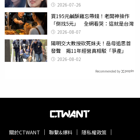
2026-07-26
買195元鹹酥雞忘帶錢！老闆神操作
「倒找5元」 全網看哭：這就是台灣
2026-08-07
陽明交大教授砍死妹夫！岳母追思首
發聲 揭11年經營真相駁「爭產」
2026-08-02
Recommended by
關於CTWANT
聯繫&爆料
隱私權政策