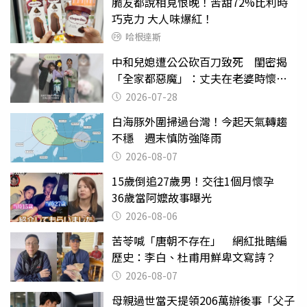
脆友都說相見恨晚！苦甜72%比利時
巧克力 大人味爆紅！
哈根達斯
中和兒媳遭公公砍百刀致死 閨密揭
「全家都惡魔」：丈夫在老婆時懷孕
摔東西
2026-07-28
白海豚外圍掃過台灣！今起天氣轉趨
不穩 週末慎防強降雨
2026-08-07
15歲倒追27歲男！交往1個月懷孕
36歲當阿嬤故事曝光
2026-08-06
苦苓喊「唐朝不存在」 網紅批瞎編
歷史：李白、杜甫用鮮卑文寫詩？
2026-08-07
母親過世當天提領206萬辦後事「父子