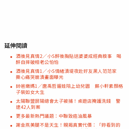
延伸閱讀
酒後見真情2／小S醉後胸貼送婆婆成經典糗事 喝
醉自摔破相老公怕怕
酒後見真情1／小S情緒潰堤夜赴好友黑人范范家
撕心痛哭崩潰畫面曝光
帥爸嫩媽1／唐禹哲遛娃陪上幼兒園 蘇小軒素顏格
子裝如女大生
太陽聯盟屏陽總會太子被捕！桌遊店掩護洗錢 警
逮42人到案
更多最新熱門議題：中聯致癌油風暴
謝金燕美腿不是天生！親揭真實代價：「妳看到的