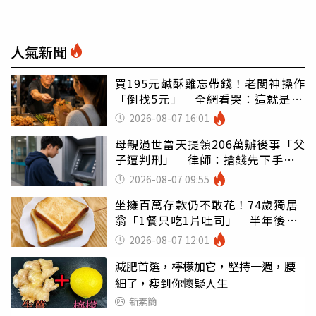
人氣新聞
買195元鹹酥雞忘帶錢！老闆神操作
「倒找5元」 全網看哭：這就是台
灣
2026-08-07 16:01
母親過世當天提領206萬辦後事「父
子遭判刑」 律師：搶錢先下手是
罪
2026-08-07 09:55
坐擁百萬存款仍不敢花！74歲獨居
翁「1餐只吃1片吐司」 半年後暴
瘦嚇壞女兒
2026-08-07 12:01
減肥首選，檸檬加它，堅持一週，腰
細了，瘦到你懷疑人生
新素簡