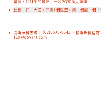
是腿，我付出的是汗」一段PO文萬人瘋傳
肚腩一抓一大把，只需1個雞蛋，用一個瘦一個
PR
(02)6630-8641
投訴爆料專線：
、投訴爆料信箱：
119@ctwant.com