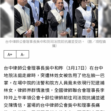
台中律師公會理事長吳中和到司法院前抗議並受訪。（圖／項程鎮
攝）
A+
A-
台中律師公會理事長吳中和昨（3月17日）在台中
地院法庭走廊時，突遭林姓女被告甩了他左臉一巴
掌，在場中院的法警和院方人員竟未依現行犯逮捕
林女，律師界群情激憤，全國律師聯合會理事長李
玲玲上午率領公會十餘位律師前往司法院抗議並遞
交陳情信，當場的台中律師公會吳中和理事長痛