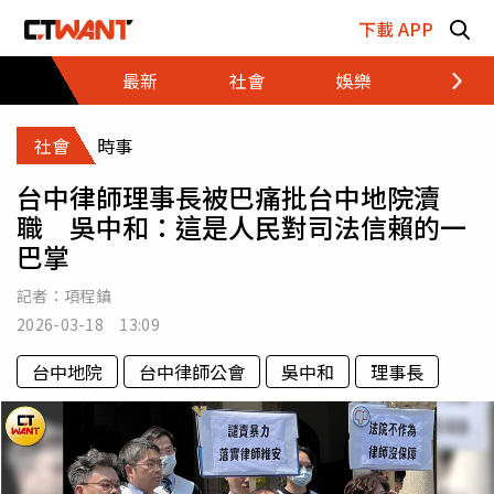
跳至主要內容區塊
下載 APP
最新
社會
娛樂
財經
社會
時事
台中律師理事長被巴痛批台中地院瀆
職 吳中和：這是人民對司法信賴的一
巴掌
記者：
項程鎮
2026-03-18 13:09
台中地院
台中律師公會
吳中和
理事長