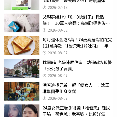
閒聊驚覺「是失聯大伯」奇蹟重逢
2026-07-18
父親群組1句「8／8快到了」掀熱
議！ 10萬人笑翻：高鐵疏運也沒列
父親節
2026-08-02
每月退休金逾3萬！74歲獨居翁怕花完
121萬存款「1餐只吃1片吐司」 半年
後暴瘦嚇壞女兒
2026-08-07
桃園8旬老婦陳屍住家 幼孫嚇壞報警
「公公殺了婆婆」
2026-08-07
潘若迪揪兄弟一起「變女人」！沈玉
琳幫圓夢化身女僕
2026-08-07
24歲女做正顎手術變「地包天」鞋拔
子臉 醫竟喊：我喜歡，比較洋氣