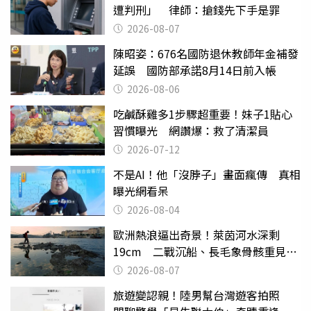
遭判刑」 律師：搶錢先下手是罪
2026-08-07
陳昭姿：676名國防退休教師年金補發
延誤 國防部承諾8月14日前入帳
2026-08-06
吃鹹酥雞多1步驟超重要！妹子1貼心
習慣曝光 網讚爆：救了清潔員
2026-07-12
不是AI！他「沒脖子」畫面瘋傳 真相
曝光網看呆
2026-08-04
歐洲熱浪逼出奇景！萊茵河水深剩
19cm 二戰沉船、長毛象骨骸重見天
日
2026-08-07
旅遊變認親！陸男幫台灣遊客拍照