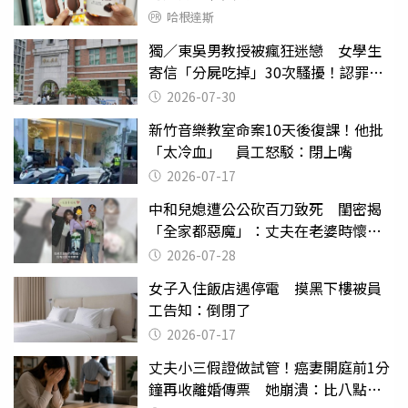
哈根達斯
獨／東吳男教授被瘋狂迷戀 女學生
寄信「分屍吃掉」30次騷擾！認罪免
關
2026-07-30
新竹音樂教室命案10天後復課！他批
「太冷血」 員工怒駁：閉上嘴
2026-07-17
中和兒媳遭公公砍百刀致死 閨密揭
「全家都惡魔」：丈夫在老婆時懷孕
摔東西
2026-07-28
女子入住飯店遇停電 摸黑下樓被員
工告知：倒閉了
2026-07-17
丈夫小三假證做試管！癌妻開庭前1分
鐘再收離婚傳票 她崩潰：比八點檔