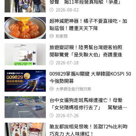
發聲 揭11年經營真相駁「爭產」
2026-08-02
超神減肥神器！橘子不要直接吃，加
點這個！體重天天下降
新素簡
旅遊變認親！陸男幫台灣遊客拍照
閒聊驚覺「是失聯大伯」奇蹟重逢
2026-07-18
009829掌握AI關鍵 大華韓國KOSPI 50
今強勢開募
大華銀全能行銷方案
台中女遛狗走斑馬線遭撞亡！母慟
「女兒隨媽祖修行去了」 駕駛過失
致死判9月
2026-07-26
脆友都說相見恨晚！苦甜72%比利時
巧克力 大人味爆紅！