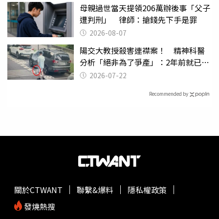
母親過世當天提領206萬辦後事「父子
遭判刑」 律師：搶錢先下手是罪
2026-08-07
陽交大教授殺害連襟案！ 精神科醫
分析「絕非為了爭產」：2年前就已言
行詭異
2026-07-22
Recommended by
關於CTWANT
聯繫&爆料
隱私權政策
發燒熱搜