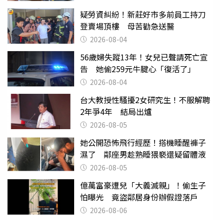
疑勞資糾紛！新莊好市多前員工持刀
登賣場頂樓 母苦勸急送醫
2026-08-04
56歲婦失蹤13年！女兒已聲請死亡宣
告 她偷259元牛腱心「復活了」
2026-08-04
台大教授性騷擾2女研究生！不服解聘
2年爭4年 結局出爐
2026-08-05
她公開恐怖飛行經歷！搭機睡醒褲子
濕了 鄰座男趁熟睡猥褻還疑留體液
2026-08-05
億萬富豪遭兒「大義滅親」！偷生子
怕曝光 竟盜鄰居身份辦假證落戶
2026-08-06