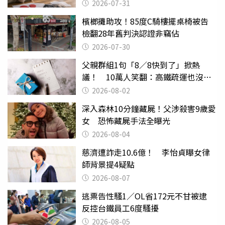
還扯
2026-07-31
檳榔攤助攻！85度C騎樓擺桌椅被告
檢翻28年舊判決認證非竊佔
2026-07-30
父親群組1句「8／8快到了」掀熱
議！ 10萬人笑翻：高鐵疏運也沒列
父親節
2026-08-02
深入森林10分鐘藏屍！父涉殺害9歲愛
女 恐怖藏屍手法全曝光
2026-08-04
慈濟遭詐走10.6億！ 李怡貞曝女律
師背景提4疑點
2026-08-07
逃票告性騷1／OL省172元不甘被逮
反控台鐵員工6度騷擾
2026-08-05