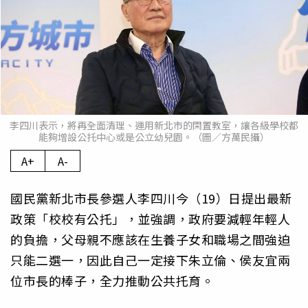
李四川表示，將再全面清理、運用新北市的閑置教室，讓各級學校都
能夠增設公托中心或是公立幼兒園。（圖／方萬民攝）
A+
A-
國民黨新北市長參選人李四川今（19）日提出最新
政策「校校有公托」，並強調，政府要減輕年輕人
的負擔，父母親不應該在生養子女和職場之間強迫
只能二選一，因此自己一定接下朱立倫、侯友宜兩
位市長的棒子，全力推動公共托育。