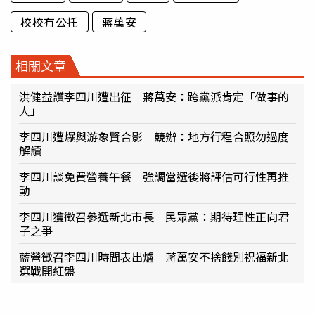
校校有公托
蔣萬安
相關文章
洪健益讚李四川遭出征 蔣萬安：跨黨派肯定「做事的
人」
李四川遭爆與游象賢合影 競辦：地方行程合照勿過度
解讀
李四川談免費營養午餐 強調當選後將評估可行性再推
動
李四川獲徵召參選新北市長 民眾黨：期待理性正向君
子之爭
藍營徵召李四川時間表出爐 蔣萬安不捨餞別祝福新北
選戰開紅盤