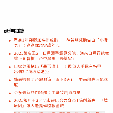
延伸閱讀
單身3年突曬無名指戒指！ 徐若瑄感動告白「小暖
男」：謝謝你想守護的心
2025飯店王2／日月潭爭霸見分曉！漢來日月行館竟
擠下涵碧樓 台中黑馬「是這家」
自家菜園挖出「異形淮山」！酷似人手還有指甲
出價3.7萬收購遭拒
鋒面通過北台轉濕涼「雨下3天」 中南部高溫飆30
度
更多最新熱門議題：中聯致癌油風暴
2025飯店王3／北市飯店合力賺321億創新高 「這
原因」讓大老搖頭喊救國旅