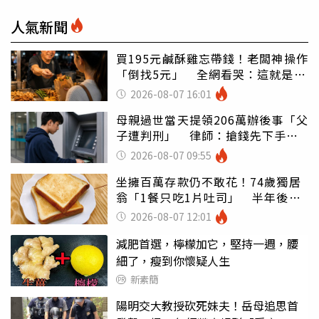
人氣新聞
買195元鹹酥雞忘帶錢！老闆神操作
「倒找5元」 全網看哭：這就是台
灣
2026-08-07 16:01
母親過世當天提領206萬辦後事「父
子遭判刑」 律師：搶錢先下手是
罪
2026-08-07 09:55
坐擁百萬存款仍不敢花！74歲獨居
翁「1餐只吃1片吐司」 半年後暴
瘦嚇壞女兒
2026-08-07 12:01
減肥首選，檸檬加它，堅持一週，腰
細了，瘦到你懷疑人生
新素簡
陽明交大教授砍死妹夫！岳母追思首