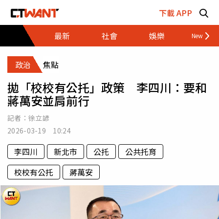
跳至主要內容區塊
下載 APP
最新
社會
娛樂
財經
政治
焦點
拋「校校有公托」政策 李四川：要和
蔣萬安並肩前行
記者：
徐立諺
2026-03-19 10:24
李四川
新北市
公托
公共托育
校校有公托
蔣萬安