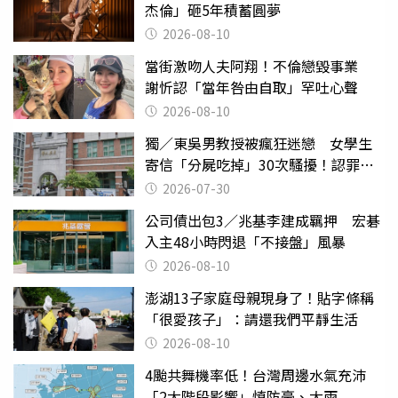
杰倫」砸5年積蓄圓夢
2026-08-10
當街激吻人夫阿翔！不倫戀毀事業
謝忻認「當年咎由自取」罕吐心聲
2026-08-10
獨／東吳男教授被瘋狂迷戀 女學生
寄信「分屍吃掉」30次騷擾！認罪免
關
2026-07-30
公司債出包3／兆基李建成羈押 宏碁
入主48小時閃退「不接盤」風暴
2026-08-10
澎湖13子家庭母親現身了！貼字條稱
「很愛孩子」：請還我們平靜生活
2026-08-10
4颱共舞機率低！台灣周邊水氣充沛
「2大階段影響」慎防豪、大雨