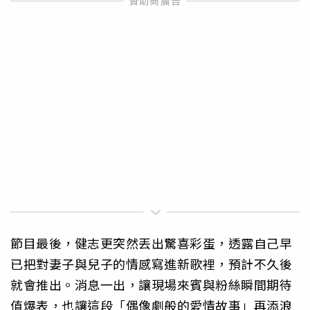
節目最後，健志更突然丟出驚喜彩蛋，透露自己早
已把對妻子與兒子的情感寫進新歌裡，預計不久後
就會推出。消息一出，讓現場來賓與粉絲瞬間期待
值爆表，也讓這段「偶像劇般的愛情故事」再添浪