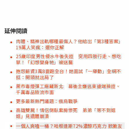
延伸閱讀
肉體、精神出軌哪種最傷人？他給出「第3種答案」
19萬人笑瘋：選你正解
25歲印度男性侵水牛後失控 突用四肢行走、想吃
草！「幻想變身牠」被送醫
抱怨薪資3萬8要跑全台！她面試「一舉動」全網不
挺：開頭就出局了
黑市毒煙彈工廠藏新北 幕後主嫌逃柬遠端操控、
千萬毒品險流市面
更多最新熱門議題：俄烏戰爭
高雄雙屍！情侶倒臥套房慘死 弟弟「等不到姐
姐」見遺體崩潰
一個人爽嗑一桶？哈根達斯72%濃醇巧克力 掀脆友