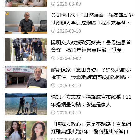
2026-08-09
公司債出包1／財務爆雷 獨家專訪兆
基創辦人李建成親曝「我本來要落
跑」
2026-08-10
陽明交大教授砍死妹夫！岳母追思首
發聲 揭11年經營真相駁「爭產」
2026-08-02
耐斯陳家「靠山真硬」？連張兆順都
擋不住 涉霸凌副董陳冠如恐回鍋國
票證
2026-08-10
快訊／方志友、楊銘威宣布離婚！11
年婚姻畫句點：永遠是家人
2026-08-10
「陪我去散心」竟是不歸路！百萬網
紅雅典娜失蹤3年 驚傳遭綁架滅口
2026-08-09