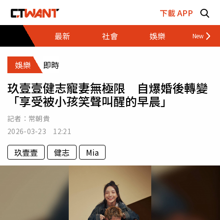
跳至主要內容區塊
下載 APP
最新
社會
娛樂
財經
娛樂
即時
玖壹壹健志寵妻無極限 自爆婚後轉變
「享受被小孩笑聲叫醒的早晨」
記者：
常朝貴
2026-03-23 12:21
玖壹壹
健志
Mia