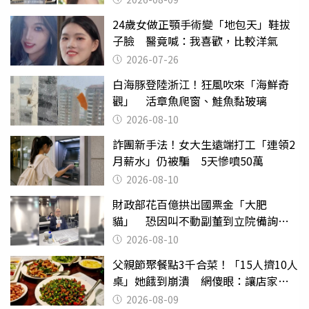
24歲女做正顎手術變「地包天」鞋拔
子臉 醫竟喊：我喜歡，比較洋氣
2026-07-26
白海豚登陸浙江！狂風吹來「海鮮奇
觀」 活章魚爬窗、鮭魚黏玻璃
2026-08-10
詐團新手法！女大生遠端打工「連領2
月薪水」仍被騙 5天慘噴50萬
2026-08-10
財政部花百億拱出國票金「大肥
貓」 恐因叫不動副董到立院備詢惹
議
2026-08-10
父親節聚餐點3千合菜！「15人擠10人
桌」她餓到崩潰 網傻眼：讓店家看
笑話
2026-08-09