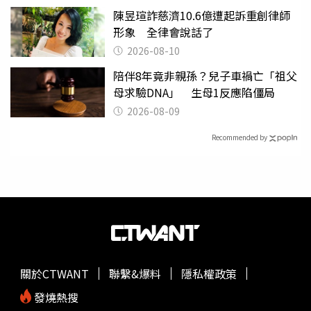
陳昱瑄詐慈濟10.6億遭起訴重創律師
形象 全律會說話了
2026-08-10
陪伴8年竟非親孫？兒子車禍亡「祖父
母求驗DNA」 生母1反應陷僵局
2026-08-09
Recommended by
關於CTWANT
聯繫&爆料
隱私權政策
發燒熱搜