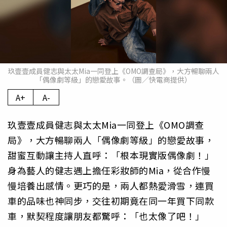
玖壹壹成員健志與太太Mia一同登上《OMO調查局》，大方暢聊兩人
「偶像劇等級」的戀愛故事。（圖／快電商提供）
A+
A-
玖壹壹成員健志與太太Mia一同登上《OMO調查
局》，大方暢聊兩人「偶像劇等級」的戀愛故事，
甜蜜互動讓主持人直呼：「根本現實版偶像劇！」
身為藝人的健志遇上擔任彩妝師的Mia，從合作慢
慢培養出感情。更巧的是，兩人都熱愛滑雪，連買
車的品味也神同步，交往初期竟在同一年買下同款
車，默契程度讓朋友都驚呼：「也太像了吧！」