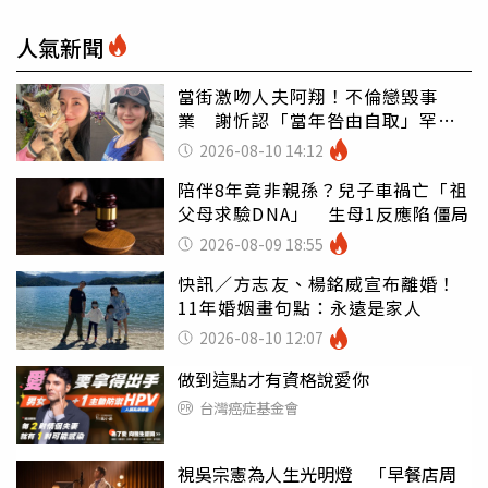
人氣新聞
當街激吻人夫阿翔！不倫戀毀事
業 謝忻認「當年咎由自取」罕吐
心聲
2026-08-10 14:12
陪伴8年竟非親孫？兒子車禍亡「祖
父母求驗DNA」 生母1反應陷僵局
2026-08-09 18:55
快訊／方志友、楊銘威宣布離婚！
11年婚姻畫句點：永遠是家人
2026-08-10 12:07
做到這點才有資格說愛你
台灣癌症基金會
視吳宗憲為人生光明燈 「早餐店周