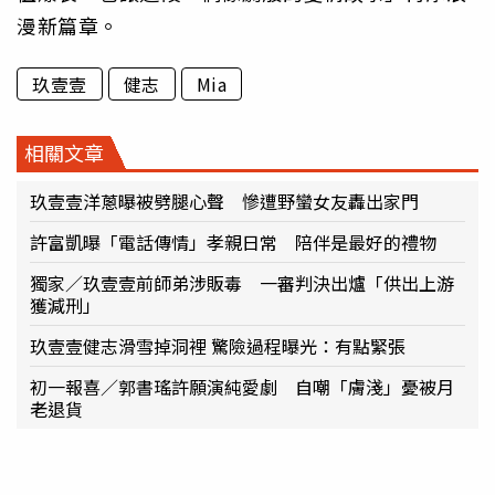
漫新篇章。
玖壹壹
健志
Mia
相關文章
玖壹壹洋蔥曝被劈腿心聲 慘遭野蠻女友轟出家門
許富凱曝「電話傳情」孝親日常 陪伴是最好的禮物
獨家／玖壹壹前師弟涉販毒 一審判決出爐「供出上游
獲減刑」
玖壹壹健志滑雪掉洞裡 驚險過程曝光：有點緊張
初一報喜／郭書瑤許願演純愛劇 自嘲「膚淺」憂被月
老退貨