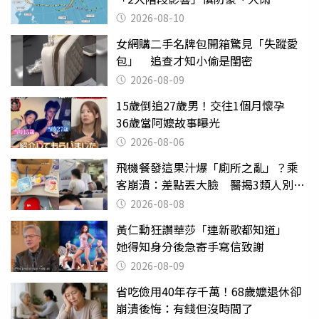
2026-08-10
女網購二手名牌包開箱驚見「失蹤愛
包」 追查才知小偷是閨密
2026-08-09
15歲倒追27歲男！交往1個月懷孕
36歲當阿嬤故事曝光
2026-08-06
飛機餐發這果汁爆「廁所之亂」？乘
客崩潰：差點丟大臉 醫揭3類人別亂
喝
2026-08-08
黃仁勳狂讚華莎「連新歌都知道」
她得知身分後急寄手寫信致謝
2026-08-09
省吃儉用40年存千萬！68歲嬤退休卻
崩潰後悔：有錢但沒時間了