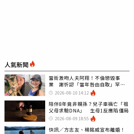
人氣新聞
當街激吻人夫阿翔！不倫戀毀事
業 謝忻認「當年咎由自取」罕吐
心聲
2026-08-10 14:12
陪伴8年竟非親孫？兒子車禍亡「祖
父母求驗DNA」 生母1反應陷僵局
2026-08-09 18:55
快訊／方志友、楊銘威宣布離婚！