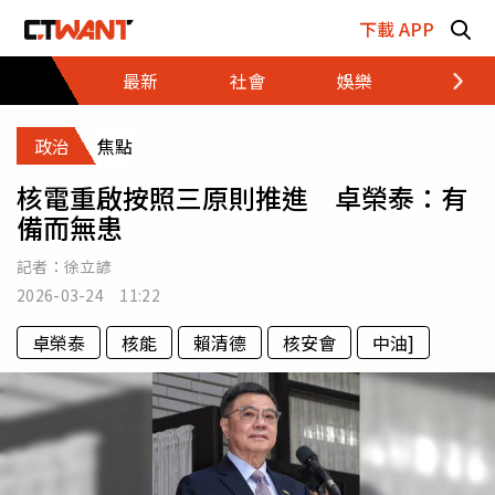
跳至主要內容區塊
下載 APP
最新
社會
娛樂
財經
政治
焦點
核電重啟按照三原則推進 卓榮泰：有
備而無患
記者：
徐立諺
2026-03-24 11:22
卓榮泰
核能
賴清德
核安會
中油]