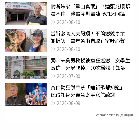
耐斯陳家「靠山真硬」？連張兆順都
擋不住 涉霸凌副董陳冠如恐回鍋國
票證
2026-08-10
當街激吻人夫阿翔！不倫戀毀事業
謝忻認「當年咎由自取」罕吐心聲
2026-08-10
獨／東吳男教授被瘋狂迷戀 女學生
寄信「分屍吃掉」30次騷擾！認罪免
關
2026-07-30
黃仁勳狂讚華莎「連新歌都知道」
她得知身分後急寄手寫信致謝
2026-08-09
Recommended by