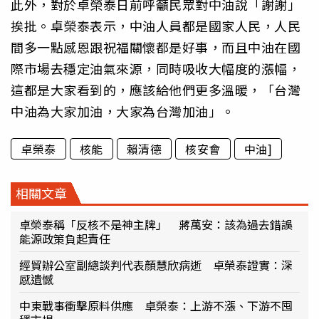
此外，對於卓榮泰日前呼籲民眾對中油說「謝謝」
挨批。卓榮泰表示，中油人員都是國家人民，人民
間多一點感恩跟祝福關懷都是好事，而且中油在國
際市場去穩定油氣來源，同時吸收大幅度的漲幅，
這都是大家看到的，應該給他們更多溫暖，「台灣
中油為大家加油，大家為台灣加油」。
卓榮泰
核能
賴清德
核安會
中油]
相關文章
卓榮泰稱「反核不是神主牌」 蔣萬安：該為過去錯誤
能源政策負起責任
經貿辦公室副總談判代表顏慧欣病逝 卓榮泰證實：深
感遺憾
中東戰事衝擊原料供應 卓榮泰：上游不漲、下游不囤