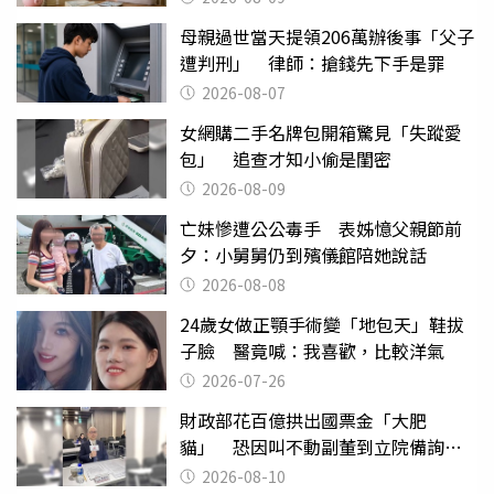
母親過世當天提領206萬辦後事「父子
遭判刑」 律師：搶錢先下手是罪
2026-08-07
女網購二手名牌包開箱驚見「失蹤愛
包」 追查才知小偷是閨密
2026-08-09
亡妹慘遭公公毒手 表姊憶父親節前
夕：小舅舅仍到殯儀館陪她說話
2026-08-08
24歲女做正顎手術變「地包天」鞋拔
子臉 醫竟喊：我喜歡，比較洋氣
2026-07-26
財政部花百億拱出國票金「大肥
貓」 恐因叫不動副董到立院備詢惹
議
2026-08-10