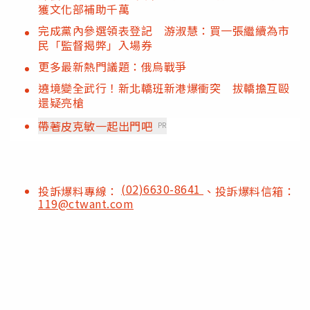
獲文化部補助千萬
完成黨內參選領表登記 游淑慧：買一張繼續為市
民「監督揭弊」入場券
更多最新熱門議題：俄烏戰爭
遶境變全武行！新北轎班新港爆衝突 拔轎擔互毆
還疑亮槍
帶著皮克敏一起出門吧
PR
(02)6630-8641
投訴爆料專線：
、投訴爆料信箱：
119@ctwant.com