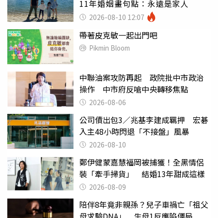
11年婚姻畫句點：永遠是家人
2026-08-10 12:07
帶著皮克敏一起出門吧
Pikmin Bloom
中聯油案攻防再起 政院批中市政治
操作 中市府反嗆中央轉移焦點
2026-08-06
公司債出包3／兆基李建成羈押 宏碁
入主48小時閃退「不接盤」風暴
2026-08-10
鄭伊健蒙嘉慧福岡被捕獲！全黑情侶
裝「牽手掃貨」 結婚13年甜成這樣
2026-08-09
陪伴8年竟非親孫？兒子車禍亡「祖父
母求驗DNA」 生母1反應陷僵局