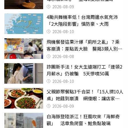
2026-08-09
4颱共舞機率低！台灣周邊水氣充沛
「2大階段影響」慎防豪、大雨
2026-08-10
飛機餐發這果汁爆「廁所之亂」？乘
客崩潰：差點丟大臉 醫揭3類人別亂
喝
2026-08-08
詐團新手法！女大生遠端打工「連領2
月薪水」仍被騙 5天慘噴50萬
2026-08-10
父親節聚餐點3千合菜！「15人擠10人
桌」她餓到崩潰 網傻眼：讓店家看
笑話
2026-08-09
白海豚登陸浙江！狂風吹來「海鮮奇
觀」 活章魚爬窗、鮭魚黏玻璃