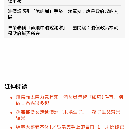
穩市場
油價調漲引「說謝謝」爭議 蔣萬安：應是政府感謝人
民
卓榮泰稱「該跟中油說謝謝」 國民黨：油價政策本就
是政府職責所在
延伸閱讀
蹲馬桶太用力竟猝死 消防員示警「如廁1件事」別
做：遇過很多起
孫芸芸愛女遠赴澳洲「未婚生子」 孩子生父背景
曝光
綜藝大哥老不休1／吳宗憲手上節目再+1 未開錄已