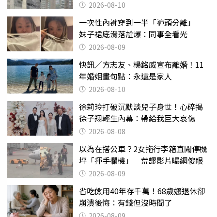
2026-08-10
一次性內褲穿到一半「褲頭分離」
妹子裙底滑落尬爆：同事全看光
2026-08-09
快訊／方志友、楊銘威宣布離婚！11
年婚姻畫句點：永遠是家人
2026-08-10
徐莉玲打破沉默談兒子身世！心碎揭
徐子翔輕生內幕：帶給我巨大哀傷
2026-08-08
以為在搭公車？2女拖行李箱直闖停機
坪「揮手攔機」 荒謬影片曝網傻眼
2026-08-09
省吃儉用40年存千萬！68歲嬤退休卻
崩潰後悔：有錢但沒時間了
2026-08-09