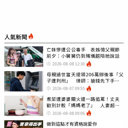
人氣新聞
亡妹慘遭公公毒手 表姊憶父親節
前夕：小舅舅仍到殯儀館陪她說話
2026-08-08 12:30
母親過世當天提領206萬辦後事「父
子遭判刑」 律師：搶錢先下手是
罪
2026-08-07 09:55
煮菜遭婆婆關火還一路追罵！丈夫
勸別計較「媽媽老了」 人妻超崩
潰：我像台傭
2026-08-08 09:06
做到這點才有資格說愛你