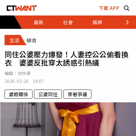
跳至主要內容區塊
下載 APP
最新
社會
娛樂
財經
生活
綜合
同住公婆壓力爆發！人妻控公公偷看換
衣 婆婆反批穿太誘惑引熱議
編輯：
甘仲豪
2026-03-26 16:07
婆媳關係
公婆同住
穿著爭議