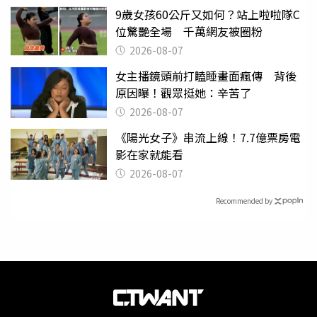
9歲女孩60公斤又如何？站上啦啦隊C
位驚艷全場 千萬網友被圈粉
2026-08-07
女主播鏡頭前打瞌睡畫面瘋傳 背後
原因曝！觀眾挺她：辛苦了
2026-08-07
《陽光女子》串流上線！7.7億票房電
影在家就能看
2026-08-07
Recommended by