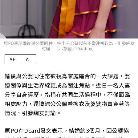
原PO表示婚後與公婆同住，指出公公疑似有不當注視行為，引發網友
討論。（示意圖／Pixabay）
A+
A-
婚後與公婆同住常被視為家庭磨合的一大課題，婆
媳關係與生活界線更成為關注焦點。近日一名人妻
分享自身經歷，指稱在共同生活過程中，不僅面臨
相處壓力，還遭遇公公偷看換衣及婆婆指責穿著等
情況，引發網友討論。
原PO在Dcard發文表示，結婚約3個月，因公婆協