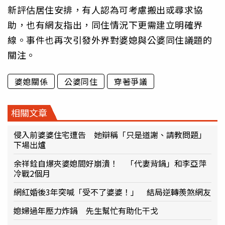
新評估居住安排，有人認為可考慮搬出或尋求協
助，也有網友指出，同住情況下更需建立明確界
線。事件也再次引發外界對婆媳與公婆同住議題的
關注。
婆媳關係
公婆同住
穿著爭議
相關文章
侵入前婆婆住宅遭告 她辯稱「只是道謝、請教問題」
下場出爐
余祥銓自爆夾婆媳間好崩潰！ 「代妻背鍋」和李亞萍
冷戰2個月
網紅婚後3年突喊「受不了婆婆！」 結局逆轉羨煞網友
媳婦過年壓力炸鍋 先生幫忙有助化干戈