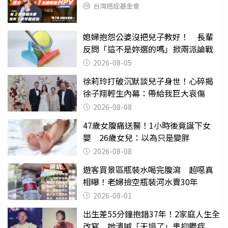
台灣癌症基金會
媳婦抱怨公婆沒把兒子教好！ 長輩
反問「這不是妳選的嗎」掀兩派論戰
2026-08-05
徐莉玲打破沉默談兒子身世！心碎揭
徐子翔輕生內幕：帶給我巨大哀傷
2026-08-08
47歲女腹痛送醫！1小時後竟誕下女
嬰 26歲女兒：以為只是變胖
2026-08-08
遊客買景區瓶裝水喝完腹瀉 超噁真
相曝！老婦撿空瓶裝河水賣30年
2026-08-01
出生差55分鐘抱錯37年！2家庭人生全
改寫 她潰喊「天塌了」患抑鬱症