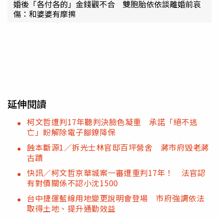
婚後「各付各的」金錢觀不合 雙胞胎依依談離婚前哀
傷：和婆婆有摩擦
延伸閱讀
柯文哲遭判17年聽判決臉色凝重 承諾「絕不逃
亡」盼解除電子腳鐐降保
蝕本斷源1／拆光士林官邸百坪營舍 蔣市府毀老蔣
古蹟
快訊／柯文哲京華城案一審遭重判17年！ 法官認
有對價關係不認小沈1500
台中捷運藍線用地變更說明會登場 市府強調依法
取得土地、提升通勤效益