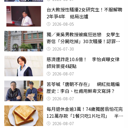
台大教授性騷擾2女研究生！不服解聘
2年爭4年 結局出爐
2026-08-05
獨／東吳男教授被瘋狂迷戀 女學生
寄信「分屍吃掉」30次騷擾！認罪免
關
2026-07-30
慈濟遭詐走10.6億！ 李怡貞曝女律
師背景提4疑點
2026-08-07
苦苓喊「唐朝不存在」 網紅批瞎編
歷史：李白、杜甫用鮮卑文寫詩？
2026-08-07
每月退休金逾3萬！74歲獨居翁怕花完
121萬存款「1餐只吃1片吐司」 半年
後暴瘦嚇壞女兒
2026-08-07