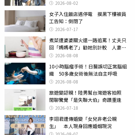
2026-08-02
女子入住飯店遇停電 摸黑下樓被員
工告知：倒閉了
2026-07-17
煮菜遭婆婆關火還一路追罵！丈夫只
回「媽媽老了」勸她別計較 人妻超
崩潰：我像台傭
2026-08-08
10小時腦瘤手術！日醫誤切正常腦組
織 50多歲女術後無法自主呼吸
2026-08-08
旅遊變認親！陸男幫台灣遊客拍照
閒聊驚覺「是失聯大伯」奇蹟重逢
2026-07-18
李翊君遭傳婚變「女兒非老公親
生」 本人現身回應婚姻現況
2026-08-07