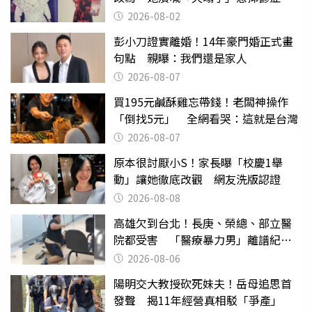
2026-08-02
彭小刀證實離婚！14年豪門婚正式畫
句點 親曝：我們還是家人
2026-08-07
買195元鹹酥雞忘帶錢！老闆神操作
「倒找5元」 全網看哭：這就是台灣
2026-08-07
原本很討厭小S！家長曝「校慶1舉
動」讓她徹底改觀 網友洗版認證
2026-08-08
高雄欠到台北！長庚、榮總、部立醫
院都受害 「醫療暴力男」離譜紀錄
曝光
2026-08-06
陽明交大教授砍死妹夫！岳母追思首
發聲 揭11年經營真相駁「爭產」