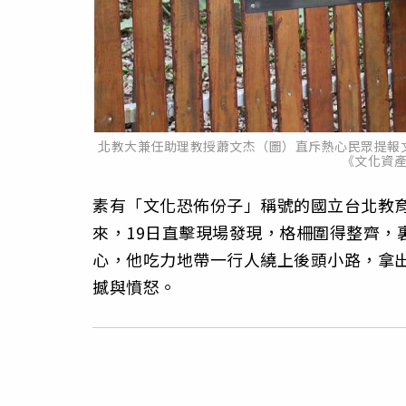
北教大兼任助理教授蕭文杰（圖）直斥熱心民眾提報
《文化資
素有「文化恐佈份子」稱號的國立台北教育
來，19日直擊現場發現，格柵圍得整齊，
心，他吃力地帶一行人繞上後頭小路，拿
撼與憤怒。