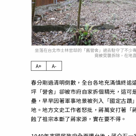
坐落在台北市士林官邸的「舊營舍」過去駐守了不少
竟被突襲拆除，在地
A+
A-
春分剛過清明倒數，全台各地充滿慎終追
坪「營舍」卻被市府自家拆個精光，這可是
壘，早早因著軍事地景被列入「國定古蹟
地。地方文史工作者怒批，蔣萬安打著「
蝕了祖宗本斷了蔣家源，實在要不得。
1949年率國民政府全面遷台後，蔣介石