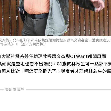
文資後，北市府卻多次未依規定通知提報人參與文資審查，活脫脫違反
產保存法》。（圖／方萬民攝）
大學社發系兼任助理教授蕭文杰與CTWant都聞風而
裏頭就是空地也看不出端倪，81歲的林啟生可一點都不
出照片比對「啊怎麼全拆光了」與會者才理解林啟生的