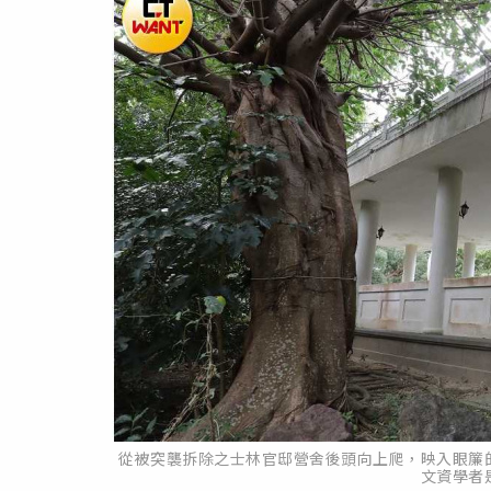
從被突襲拆除之士林官邸營舍後頭向上爬，映入眼簾
文資學者