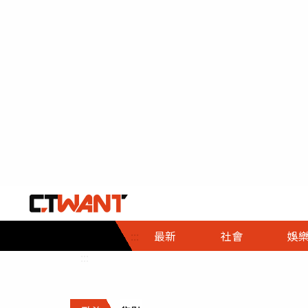
社會首頁
娛樂首頁
財經首頁
政
:::
最新
社會
娛
時事
即時
熱線
:::
直擊
大條
人物
調查
專題
３Ｃ