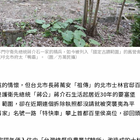
專門守衛先總統蔣介石一家的精兵，如今被列入「國定古蹟範圍」的舊營
直呼北市府太「鴨霸」。（圖／方萬民攝）
遠的情懷，但台北市長蔣萬安「祖傳」的北市士林官邸
護衛先總統「蔣公」蔣介石生活起居近30年的要塞堡
」範圍，卻在近期連個拆除執照都沒請就被突襲夷為平
蔣家」名號一路「特快車」攀上首都百里侯高位，卻回
一家隔年便入住由「台灣總督府農業試驗所」改造成的士