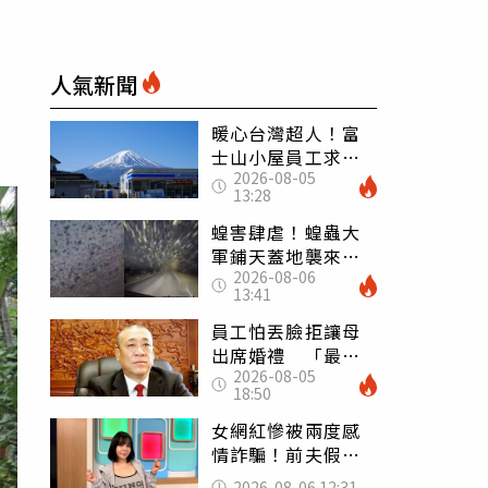
人氣新聞
暖心台灣超人！富
士山小屋員工求助
2026-08-05
「想活下去」 山
13:28
友狂背物資上山：
台灣真的是寶島
蝗害肆虐！蝗蟲大
軍鋪天蓋地襲來宛
2026-08-06
如末日 網驚：聖
13:41
經十災
員工怕丟臉拒讓母
出席婚禮 「最愛
2026-08-05
發錢老闆」震怒開
18:50
除：我看不起你
女網紅慘被兩度感
情詐騙！前夫假割
頸詐光200萬再遇假
2026-08-06 12:31