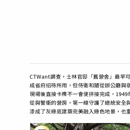
CTWant調查，士林官邸「舊營舍」最
成省府招待所用，但侍衛和隨從辦公廳與
現場後直接卡榫不一會便拼接完成，194
從與警衛的營房，第一線守護了總統安全
漆成了灰綠底建築完美融入綠色地景，也