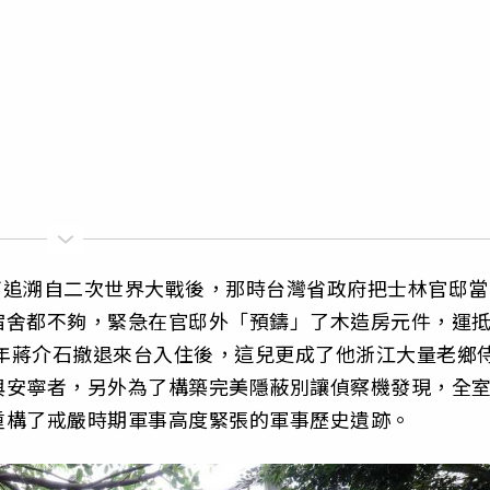
早可追溯自二次世界大戰後，那時台灣省政府把士林官邸當
宿舍都不夠，緊急在官邸外「預鑄」了木造房元件，運
9年蔣介石撤退來台入住後，這兒更成了他浙江大量老鄉
與安寧者，另外為了構築完美隱蔽別讓偵察機發現，全
重構了戒嚴時期軍事高度緊張的軍事歷史遺跡。