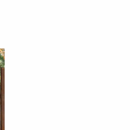
理
局
到