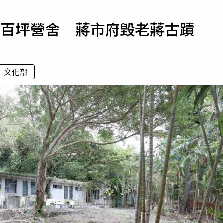
寵物
邸百坪營舍 蔣市府毀老蔣古蹟
運勢
運動
梅酒
文化部