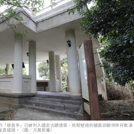
的「慈雲亭」已被列入國定古蹟建築，斑駁壁癌的牆面卻顯得保存散漫
是直搖頭。（圖／方萬民攝）