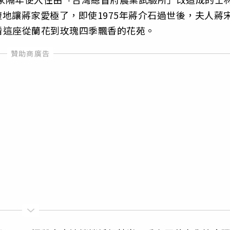
腹地讓蔣家愛極了，即使1975年蔣介石過世後，夫人蔣
看這座從蘭花到玫瑰四季飄香的花苑。