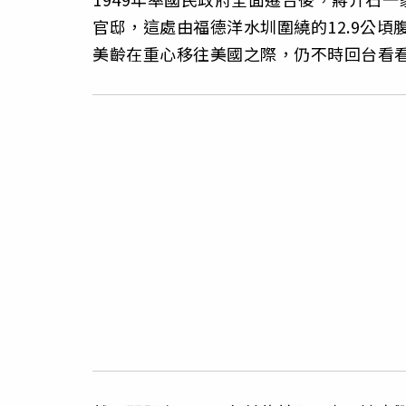
官邸，這處由福德洋水圳圍繞的12.9公頃
美齡在重心移往美國之際，仍不時回台看