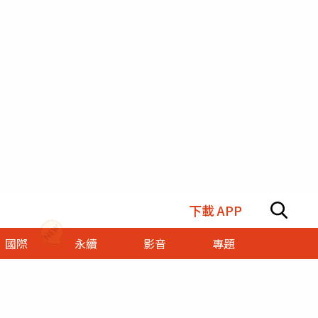
下載 APP
國際
永續
影音
專題