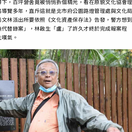
腳下，百坪營舍竟被悄悄拆個精光，看在原貌文化協會
務導覽多年，直斥這就是北市府公園路燈管理處與文化
局文林派出所要依照《文化資產保存法》告發，警方想
撫代替錄案」，林啟生「盧」了許久才終於完成報案程
生嘆氣。