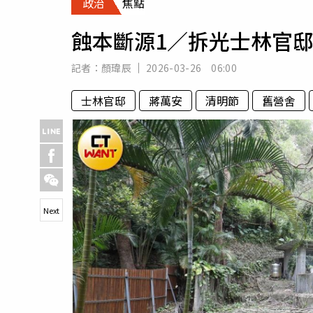
政治
焦點
人物
汽車
蝕本斷源1／拆光士林官
專欄
房產新勢力
記者：
顏瑋辰
2026-03-26 06:00
士林官邸
蔣萬安
清明節
舊營舍
Next