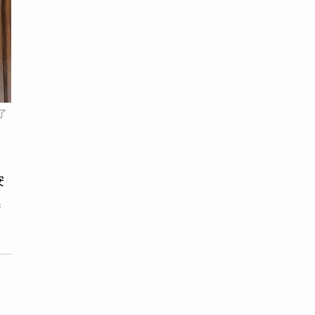
了
安
震