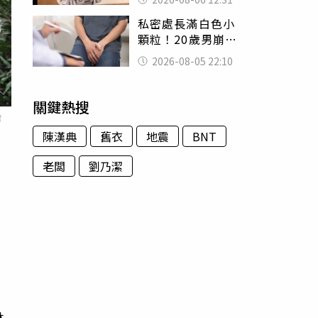
富商「養套殺2000
私密處長滿白色小
萬」
顆粒！20歲男崩潰
求診 醫曝5大真相
2026-08-05 22:10
別再誤會
關鍵熱搜
舍
陳漢典
舊衣
地震
BNT
老闆
劉乃潔
百
頭
林