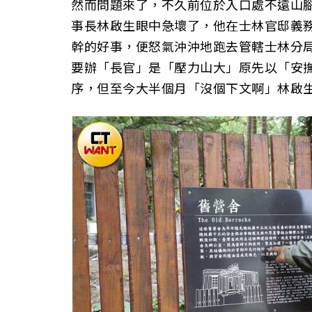
然而問題來了，不久前位於入口處不遠山
事長林啟生眼中急壞了，他在士林官邸義
幹的好事，便怒氣沖沖地跑去管轄士林分
要辦「長官」是「壓力山大」原先以「安
序，但至今大半個月「沒個下文啊」林啟