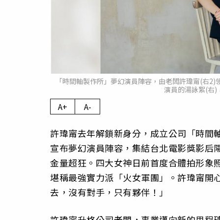
「時間軸製作所」夢幻演員陣容，由老闆許瑋甯(右2)
演員的湯詠絮(右
A+
A-
許瑋甯去年解鎖新身分，成立公司「時間軸
宣布夢幻演員陣容，集結台北電影獎影后
金量超狂。四大女神日前首度合體拍形象
堪稱最強實力派「火女軍團」。許瑋甯開
去，沒有對手，只有夥伴！」
許瑋甯升格公司老闆，事業邁向新的里程