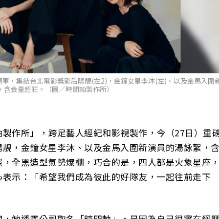
領軍，集結台北電影獎影后陽靚(左2)，金鐘女星李沐(左)、以及金馬入圍
)，含金量超狂。（圖／時間軸製作所）
製作所」，跨足藝人經紀和影視製作，今（27日）重
陽靚，金鐘女星李沐、以及金馬入圍新演員的湯詠絮，
照，全黑造型氣勢爆棚，巧合的是，四人都是火象星座
心表示：「希望我們成為彼此的好隊友，一起往前走下
碑，她透露公司取名「時間軸」，是因為自己很實在經