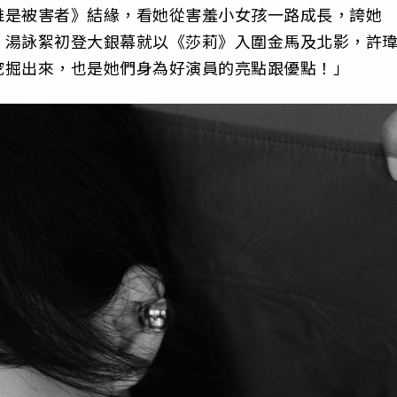
誰是被害者》結緣，看她從害羞小女孩一路成長，誇她
」湯詠絮初登大銀幕就以《莎莉》入圍金馬及北影，許
挖掘出來，也是她們身為好演員的亮點跟優點！」