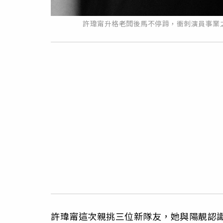
許瑋甯升格老闆後馬不停蹄，衝刺演員事業
許瑋甯這次親挑三位新隊友，她與陽靚認識