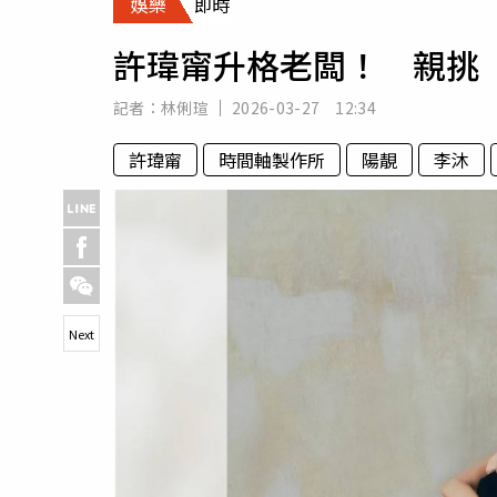
娛樂
即時
人物
汽車
許瑋甯升格老闆！ 親挑
專欄
房產新勢力
記者：
林俐瑄
2026-03-27 12:34
許瑋甯
時間軸製作所
陽靚
李沐
Next