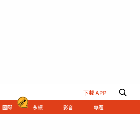
下載 APP
國際
永續
影音
專題