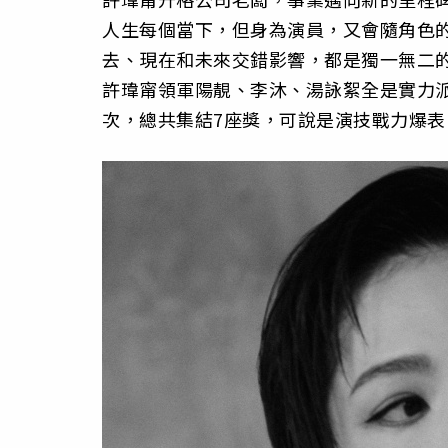
人生每個當下，但身為演員，又會隨角色
去、現在和未來交錯影響，都是獨一無二
許瑋甯領軍陽靚、李沐、湯詠絮全是實力派
次，總共集結7座獎，可說是演技戰力爆表