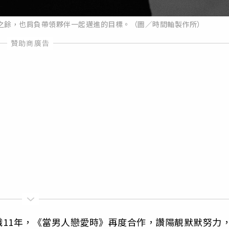
之餘，也肩負帶領夥伴一起邁進的目標。（圖／時間軸製作所）
11年，《當男人戀愛時》再度合作，讚陽靚默默努力