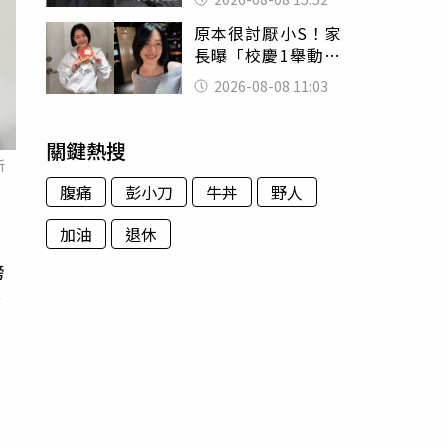
的好累
原本很討厭小S！家
長曝「校慶1舉動」
讓她徹底改觀 網
2026-08-08 11:03
友洗版認證
關鍵熱搜
新
腹痛
彭小刀
牛丼
野人
加油
退休
磅
含
，
歷