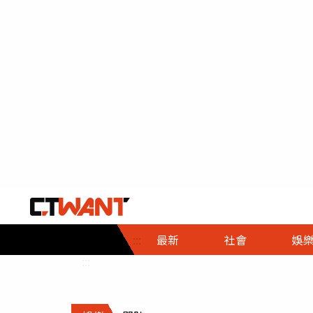
社會首頁
娛樂首頁
財經首頁
政
:::
最新
社會
娛
時事
即時
熱線
:::
直擊
大條
人物
調查
專題
３Ｃ