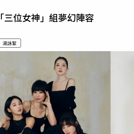
寵物
「三位女神」組夢幻陣容
運勢
運動
梅酒
湯詠絮