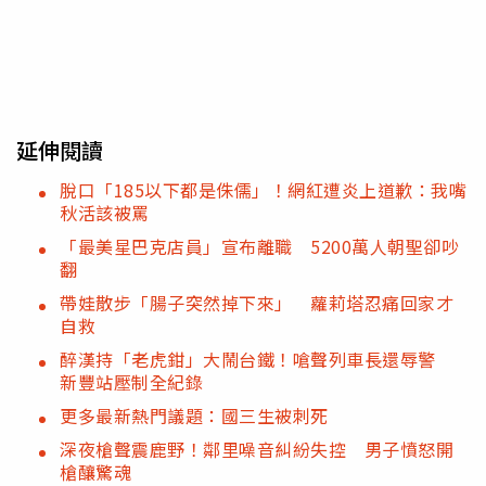
延伸閱讀
脫口「185以下都是侏儒」！網紅遭炎上道歉：我嘴
秋活該被罵
「最美星巴克店員」宣布離職 5200萬人朝聖卻吵
翻
帶娃散步「腸子突然掉下來」 蘿莉塔忍痛回家才
自救
醉漢持「老虎鉗」大鬧台鐵！嗆聲列車長還辱警
新豐站壓制全紀錄
更多最新熱門議題：國三生被刺死
深夜槍聲震鹿野！鄰里噪音糾紛失控 男子憤怒開
槍釀驚魂