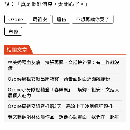
說：「真是個好消息，太開心了。」
Ozone
周祖安
退伍
不想再讓你哭了
布條
相關文章
林美秀罹血友病 攜張再興、文廷拚外景：有工作就沒
病
Ozone周祖安獻出壓箱寶 預告面對面近距離寵粉
Ozone小分隊壓軸登「春樂祭」 煥鈞、祖安、文廷大
展個人魅力
Ozone周祖安錄音打磨3天 寒流上工冷到瘋狂顫抖
黃文廷翻唱林依晨作品 想像心動畫面：我們在一起吧