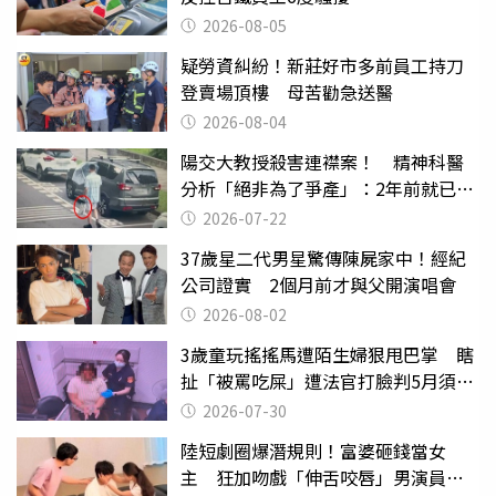
2026-08-05
疑勞資糾紛！新莊好市多前員工持刀
登賣場頂樓 母苦勸急送醫
2026-08-04
陽交大教授殺害連襟案！ 精神科醫
分析「絕非為了爭產」：2年前就已言
行詭異
2026-07-22
37歲星二代男星驚傳陳屍家中！經紀
公司證實 2個月前才與父開演唱會
2026-08-02
3歲童玩搖搖馬遭陌生婦狠甩巴掌 瞎
扯「被罵吃屎」遭法官打臉判5月須入
監
2026-07-30
陸短劇圈爆潛規則！富婆砸錢當女
主 狂加吻戲「伸舌咬唇」男演員崩