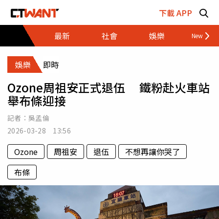
跳至主要內容區塊
下載 APP
最新
社會
娛樂
財經
娛樂
即時
Ozone周祖安正式退伍 鐵粉赴火車站
舉布條迎接
記者：
吳孟倫
2026-03-28 13:56
Ozone
周祖安
退伍
不想再讓你哭了
布條