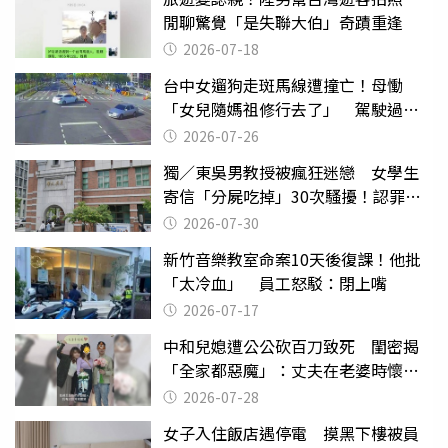
閒聊驚覺「是失聯大伯」奇蹟重逢
2026-07-18
台中女遛狗走斑馬線遭撞亡！母慟
「女兒隨媽祖修行去了」 駕駛過失
致死判9月
2026-07-26
獨／東吳男教授被瘋狂迷戀 女學生
寄信「分屍吃掉」30次騷擾！認罪免
關
2026-07-30
新竹音樂教室命案10天後復課！他批
「太冷血」 員工怒駁：閉上嘴
2026-07-17
中和兒媳遭公公砍百刀致死 閨密揭
「全家都惡魔」：丈夫在老婆時懷孕
摔東西
2026-07-28
女子入住飯店遇停電 摸黑下樓被員