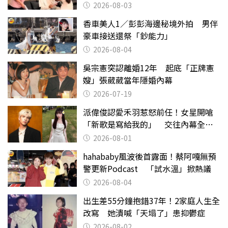
潰
2026-08-03
香車美人1／彭彭海邊秘境外拍 男伴
豪車接送還祭「鈔能力」
2026-08-04
吳宗憲突認離婚12年 起底「正牌憲
嫂」張葳葳當年隱婚內幕
2026-07-19
派偉俊認愛禾羽惹怒前任！女星開嗆
「新歌是寫給我的」 交往內幕全說
了
2026-08-01
hahababy風波後首露面！蔡阿嘎無預
警更新Podcast 「試水溫」掀熱議
2026-08-04
出生差55分鐘抱錯37年！2家庭人生全
改寫 她潰喊「天塌了」患抑鬱症
2026-08-02