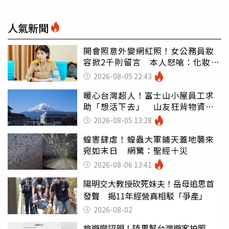
人氣新聞
開會照意外變網紅照！女公務員妝
容掀2千則留言 本人怒嗆：化妝有
錯嗎
2026-08-05 22:43
暖心台灣超人！富士山小屋員工求
助「想活下去」 山友狂背物資上
山：台灣真的是寶島
2026-08-05 13:28
蝗害肆虐！蝗蟲大軍鋪天蓋地襲來
宛如末日 網驚：聖經十災
2026-08-06 13:41
陽明交大教授砍死妹夫！岳母追思首
發聲 揭11年經營真相駁「爭產」
2026-08-02
旅遊變認親！陸男幫台灣遊客拍照