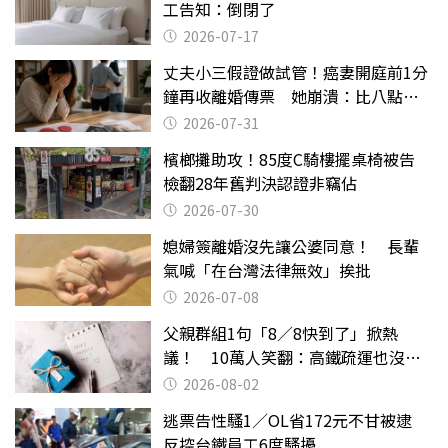
工告知：倒閉了
2026-07-17
丈夫小三假證做試管！癌妻開庭前1分
鐘再收離婚傳票 她崩潰：比八點檔
還扯
2026-07-31
檳榔攤助攻！85度C騎樓擺桌椅被告
檢翻28年舊判決認證非竊佔
2026-07-30
媳婦簽離婚沒先讓公婆同意！ 長輩
氣喊「在台灣法律無效」挨批
2026-07-08
父親群組1句「8／8快到了」掀熱
議！ 10萬人笑翻：高鐵疏運也沒列
父親節
2026-08-02
逃票告性騷1／OL省172元不甘被逮
反控台鐵員工6度騷擾