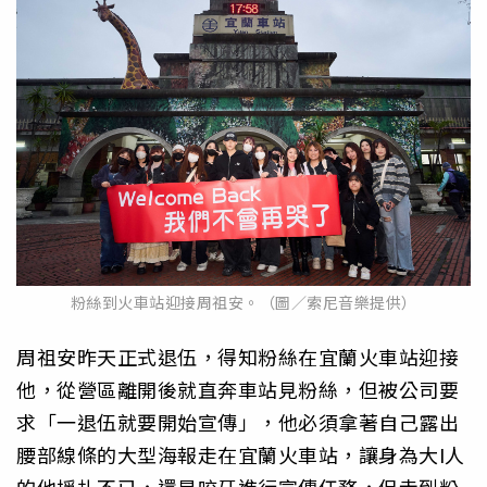
粉絲到火車站迎接周祖安。（圖／索尼音樂提供）
周祖安昨天正式退伍，得知粉絲在宜蘭火車站迎接
他，從營區離開後就直奔車站見粉絲，但被公司要
求「一退伍就要開始宣傳」，他必須拿著自己露出
腰部線條的大型海報走在宜蘭火車站，讓身為大I人
的他掙扎不已，還是咬牙進行宣傳任務，但走到粉