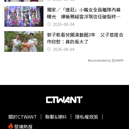
獨家／「連莊」小魔女全員離隊內幕
曝光 爆帳務疑雲浮現信任破裂終止
合作！
2026-08-04
郭子乾看兒闖演藝圈3年 父子首度合
作欣慰：真的長大了
2026-08-04
Recommended by
關於CTWANT
聯繫&爆料
隱私權政策
發燒熱搜