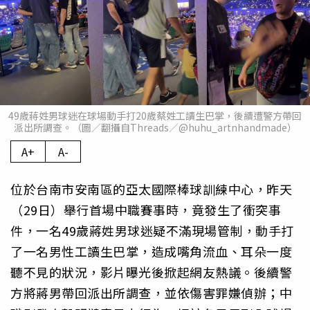
49歲蔣姓男球迷在球場動手打20歲蔡姓工讀生巴掌，後續遭警方帶回
派出所調查。（圖／翻攝自Threads／@huhu_artnhandmade）
A+
A-
位於台南市安南區的亞太國際棒球訓練中心，昨天
（29日）舉行首場中職賽事時，竟發生了衝突事
件，一名49歲蔣姓男球迷疑不滿現場管制，動手打
了一名男性工讀生巴掌，造成嘴角流血、耳朵一度
聽不見的狀況，影片曝光後掀起網友熱議。後續警
方將蔣男帶回派出所調查，並依傷害罪嫌偵辦；中