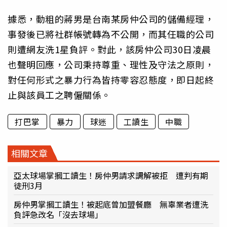
據悉，動粗的蔣男是台南某房仲公司的儲備經理，
事發後已將社群帳號轉為不公開，而其任職的公司
則遭網友洗1星負評。對此，該房仲公司30日凌晨
也聲明回應，公司秉持尊重、理性及守法之原則，
對任何形式之暴力行為皆持零容忍態度，即日起終
止與該員工之聘僱關係。
打巴掌
暴力
球迷
工讀生
中職
相關文章
亞太球場掌摑工讀生！房仲男請求調解被拒 遭判有期
徒刑3月
房仲男掌摑工讀生！被起底曾加盟餐廳 無辜業者遭洗
負評急改名「沒去球場」