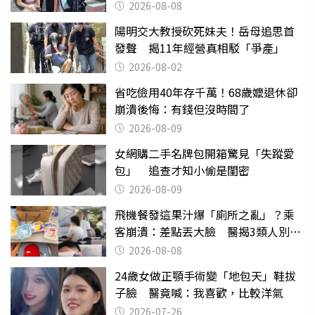
2026-08-08
陽明交大教授砍死妹夫！岳母追思首
發聲 揭11年經營真相駁「爭產」
2026-08-02
省吃儉用40年存千萬！68歲嬤退休卻
崩潰後悔：有錢但沒時間了
2026-08-09
女網購二手名牌包開箱驚見「失蹤愛
包」 追查才知小偷是閨密
2026-08-09
飛機餐發這果汁爆「廁所之亂」？乘
客崩潰：差點丟大臉 醫揭3類人別亂
喝
2026-08-08
24歲女做正顎手術變「地包天」鞋拔
子臉 醫竟喊：我喜歡，比較洋氣
2026-07-26