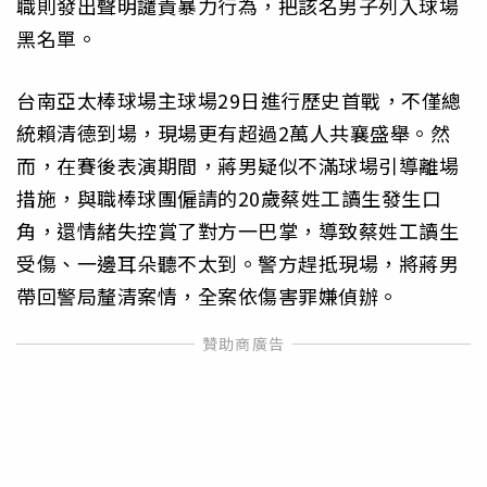
職則發出聲明譴責暴力行為，把該名男子列入球場
黑名單。
台南亞太棒球場主球場29日進行歷史首戰，不僅總
統賴清德到場，現場更有超過2萬人共襄盛舉。然
而，在賽後表演期間，蔣男疑似不滿球場引導離場
措施，與職棒球團僱請的20歲蔡姓工讀生發生口
角，還情緒失控賞了對方一巴掌，導致蔡姓工讀生
受傷、一邊耳朵聽不太到。警方趕抵現場，將蔣男
帶回警局釐清案情，全案依傷害罪嫌偵辦。