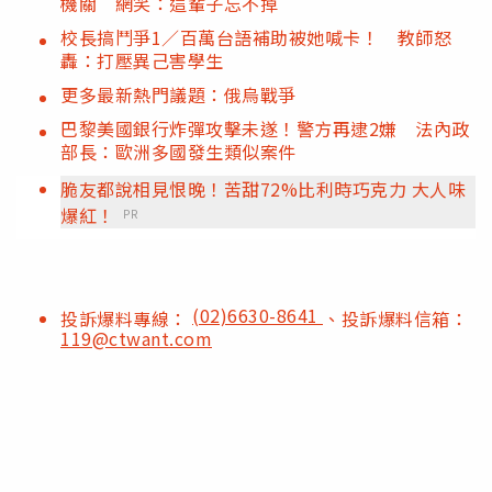
機關 網笑：這輩子忘不掉
校長搞鬥爭1／百萬台語補助被她喊卡！ 教師怒
轟：打壓異己害學生
更多最新熱門議題：俄烏戰爭
巴黎美國銀行炸彈攻擊未遂！警方再逮2嫌 法內政
部長：歐洲多國發生類似案件
脆友都說相見恨晚！苦甜72%比利時巧克力 大人味
爆紅！
PR
(02)6630-8641
投訴爆料專線：
、投訴爆料信箱：
119@ctwant.com