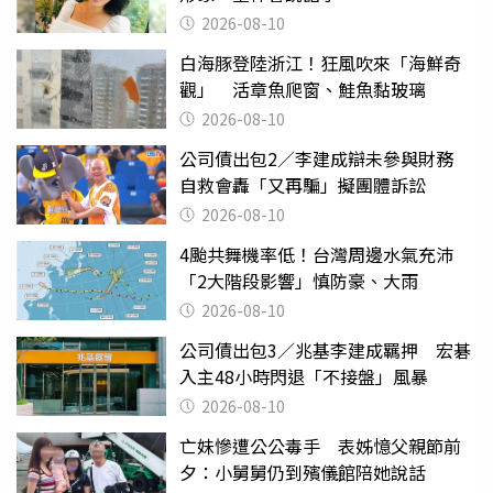
2026-08-10
白海豚登陸浙江！狂風吹來「海鮮奇
觀」 活章魚爬窗、鮭魚黏玻璃
2026-08-10
公司債出包2／李建成辯未參與財務
自救會轟「又再騙」擬團體訴訟
2026-08-10
4颱共舞機率低！台灣周邊水氣充沛
「2大階段影響」慎防豪、大雨
2026-08-10
公司債出包3／兆基李建成羈押 宏碁
入主48小時閃退「不接盤」風暴
2026-08-10
亡妹慘遭公公毒手 表姊憶父親節前
夕：小舅舅仍到殯儀館陪她說話