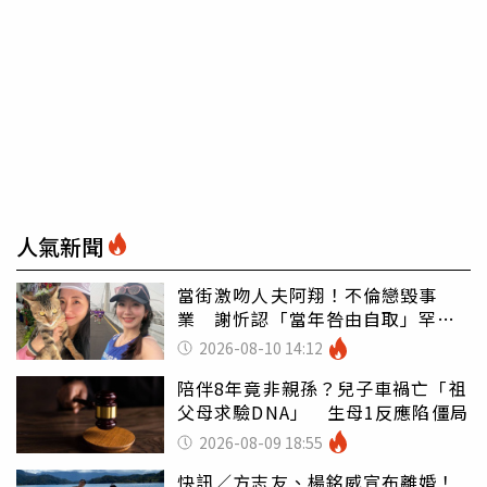
人氣新聞
當街激吻人夫阿翔！不倫戀毀事
業 謝忻認「當年咎由自取」罕吐
心聲
2026-08-10 14:12
陪伴8年竟非親孫？兒子車禍亡「祖
父母求驗DNA」 生母1反應陷僵局
2026-08-09 18:55
快訊／方志友、楊銘威宣布離婚！