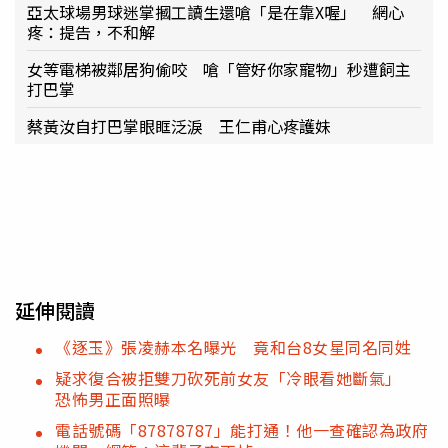
亞太球場男球迷掌摑工讀生還嗆「是在靠X喔」 網心
疼：提告，不和解
女等電梯被鄰居狗偷咬 嗆「管好你家寵物」秒遭飼主
打巴掌
蔡黃汝自打巴掌眼眶泛淚 王仁甫心疼護妹
延伸閱讀
《逐玉》張凌赫本名曝光 竟和台8女星同名同姓
疑求復合被拒雙刀砍死前女友「冷眼看她斷氣」
恐怖男正面照曝
電話號碼「87878787」能打通！他一查確認為政府