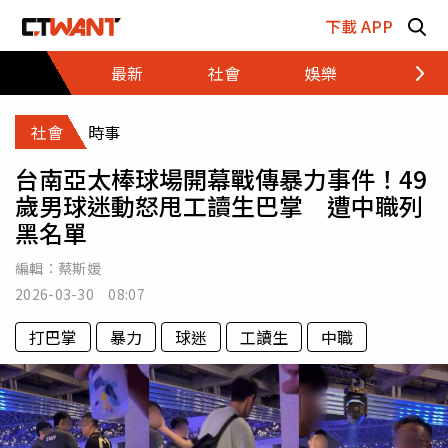
跳至主要內容區塊
下載 APP
最新
社會
娛樂
財經
社會
時事
台南亞太棒球場開幕戰傳暴力事件！49
歲男球迷動怒甩工讀生巴掌 遭中職列
黑名單
編輯：
蔡斯媛
2026-03-30 08:07
打巴掌
暴力
球迷
工讀生
中職