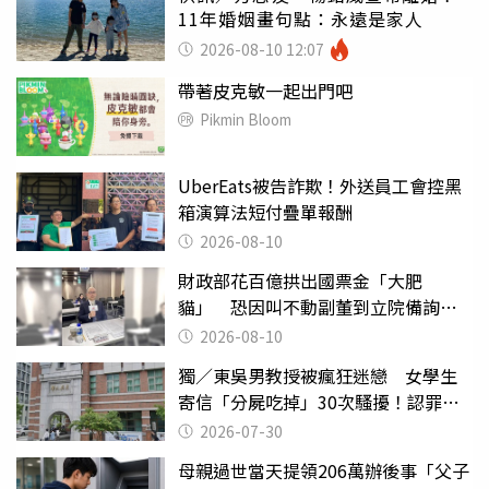
11年婚姻畫句點：永遠是家人
2026-08-10 12:07
帶著皮克敏一起出門吧
Pikmin Bloom
UberEats被告詐欺！外送員工會控黑
箱演算法短付疊單報酬
2026-08-10
財政部花百億拱出國票金「大肥
貓」 恐因叫不動副董到立院備詢惹
議
2026-08-10
獨／東吳男教授被瘋狂迷戀 女學生
寄信「分屍吃掉」30次騷擾！認罪免
關
2026-07-30
母親過世當天提領206萬辦後事「父子