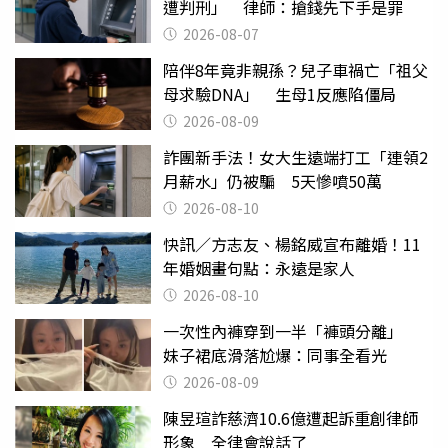
遭判刑」 律師：搶錢先下手是罪
2026-08-07
陪伴8年竟非親孫？兒子車禍亡「祖父
母求驗DNA」 生母1反應陷僵局
2026-08-09
詐團新手法！女大生遠端打工「連領2
月薪水」仍被騙 5天慘噴50萬
2026-08-10
快訊／方志友、楊銘威宣布離婚！11
年婚姻畫句點：永遠是家人
2026-08-10
一次性內褲穿到一半「褲頭分離」
妹子裙底滑落尬爆：同事全看光
2026-08-09
陳昱瑄詐慈濟10.6億遭起訴重創律師
形象 全律會說話了