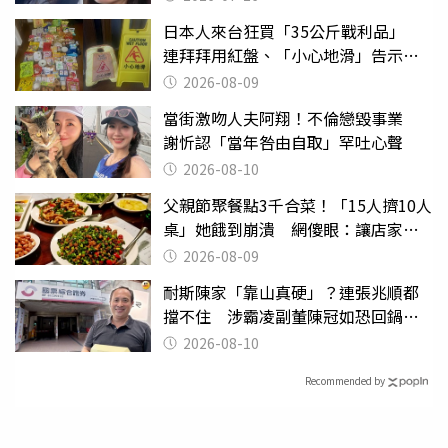
日本人來台狂買「35公斤戰利品」
連拜拜用紅盤、「小心地滑」告示牌
也帶回家
2026-08-09
當街激吻人夫阿翔！不倫戀毀事業
謝忻認「當年咎由自取」罕吐心聲
2026-08-10
父親節聚餐點3千合菜！「15人擠10人
桌」她餓到崩潰 網傻眼：讓店家看
笑話
2026-08-09
耐斯陳家「靠山真硬」？連張兆順都
擋不住 涉霸凌副董陳冠如恐回鍋國
票證
2026-08-10
Recommended by