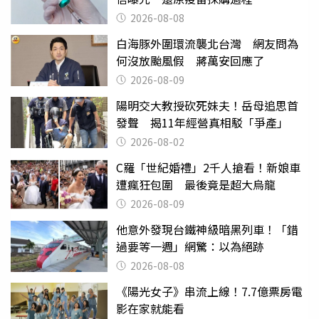
2026-08-08
白海豚外圍環流襲北台灣 網友問為
何沒放颱風假 蔣萬安回應了
2026-08-09
陽明交大教授砍死妹夫！岳母追思首
發聲 揭11年經營真相駁「爭產」
2026-08-02
C羅「世紀婚禮」2千人搶看！新娘車
遭瘋狂包圍 最後竟是超大烏龍
2026-08-09
他意外發現台鐵神級暗黑列車！「錯
過要等一週」網驚：以為絕跡
2026-08-08
《陽光女子》串流上線！7.7億票房電
影在家就能看