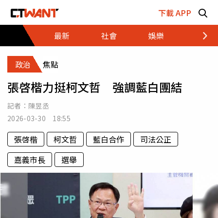
跳至主要內容區塊
下載 APP
最新
社會
娛樂
財經
政治
焦點
張啓楷力挺柯文哲 強調藍白團結
記者：
陳昱丞
2026-03-30 18:55
張啓楷
柯文哲
藍白合作
司法公正
嘉義市長
選舉