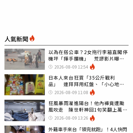
人氣新聞
以為在搭公車？2女拖行李箱直闖停
機坪「揮手攔機」 荒謬影片曝網
傻眼
2026-08-09 12:54
日本人來台狂買「35公斤戰利
品」 連拜拜用紅盤、「小心地
滑」告示牌也帶回家
2026-08-09 11:08
狂風暴雨灌進陽台！他內褲竟遭颱
風吹走 陳世軒神回1句笑翻上萬網
友
2026-08-09 13:26
外籍車手來台「領完就跑」！4人快閃