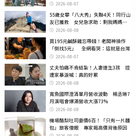
2026-08-07
55歲女攀「八大秀」失聯4天！同行山
友已獲救 女兒急求助：剩我媽媽還
沒找到
2026-08-08
買195元鹹酥雞忘帶錢！老闆神操作
「倒找5元」 全網看哭：這就是台灣
2026-08-07
丈夫怕痛不肯結紮！人妻連生3孩 控
遭家暴淚喊：真的好累
2026-08-08
寬魚國際澄清單月營收波動 楊丞琳7
月演唱會爆滿營收大漲73%
2026-08-08
機場酪梨吐司要價6百！「只有一片麵
包」旅客傻眼 專家揭高價背後原因
2026-08-08