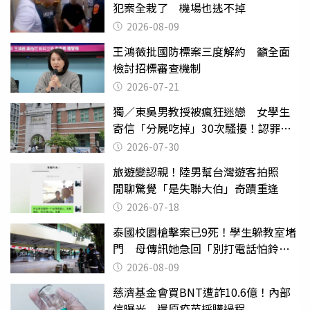
犯案全栽了 機場也逃不掉
2026-08-09
王鴻薇批國防標案三度解約 籲全面
檢討招標審查機制
2026-07-21
獨／東吳男教授被瘋狂迷戀 女學生
寄信「分屍吃掉」30次騷擾！認罪免
關
2026-07-30
旅遊變認親！陸男幫台灣遊客拍照
閒聊驚覺「是失聯大伯」奇蹟重逢
2026-07-18
泰國校園槍擊案已9死！學生躲教室堵
門 母傳訊她急回「別打電話怕鈴
響」
2026-08-09
慈濟基金會買BNT遭詐10.6億！內部
信曝光 還原疫苗採購過程