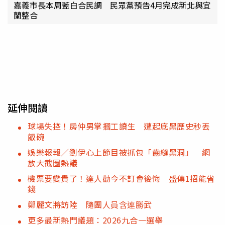
嘉義市長本周藍白合民調 民眾黨預告4月完成新北與宜
蘭整合
延伸閱讀
球場失控！房仲男掌摑工讀生 遭起底黑歷史秒丟
飯碗
娛樂報報／劉伊心上節目被抓包「齒縫黑洞」 網
放大截圖熱議
機票要變貴了！達人勸今不訂會後悔 盛傳1招能省
錢
鄭麗文將訪陸 隨團人員含連勝武
更多最新熱門議題：2026九合一選舉