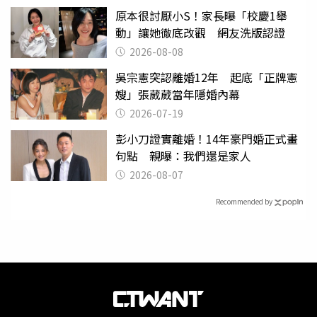
原本很討厭小S！家長曝「校慶1舉
動」讓她徹底改觀 網友洗版認證
2026-08-08
吳宗憲突認離婚12年 起底「正牌憲
嫂」張葳葳當年隱婚內幕
2026-07-19
彭小刀證實離婚！14年豪門婚正式畫
句點 親曝：我們還是家人
2026-08-07
Recommended by