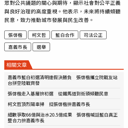
眾對公共議題的關心與期待，顯示社會對公平正義
與良好治理的高度重視。他表示，未來將持續傾聽
民意，致力推動城市發展與民生改善。
張啓楷
柯文哲
藍白合作
司法公正
嘉義市長
選舉
相關文章
嘉義市藍白初選清明連假決勝負 張啓楷攜立院戰友站
台拼空陸戰齊發
張啓楷走入基層拚初選 從鐵馬道到街頭傾聽民意
柯文哲頂烈陽車掃 挺張啓楷拚嘉義市長
細數爭取66億與治水20.5億成果 張啓楷喊話藍白真正
整合力拚嘉義市長