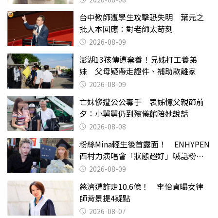
台中教師遭學生攻擊恐失明 葉元之
批人本回應：對老師太苛刻
2026-08-09
澎湖13孩傳遭棄養！兄姊打工養弟
妹 父母疑帶走證件、補助款離家
2026-08-09
亡妹慘遭公公毒手 表姊憶父親節前
夕：小舅舅仍到殯儀館陪她說話
2026-08-08
粉絲Mina輕生後首露面！ ENHYPEN
西村力演唱會「狀態超好」喊話粉
絲：我們心意相通
2026-08-09
慈濟遭詐走10.6億！ 李怡貞曝女律
師背景提4疑點
2026-08-07