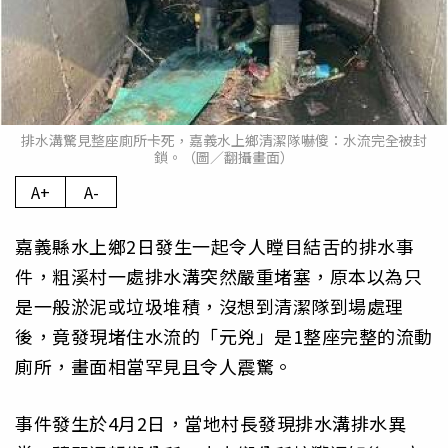
排水溝驚見整座廁所卡死，嘉義水上鄉清潔隊嚇傻：水流完全被封
鎖。（圖／翻攝畫面）
A+
A-
嘉義縣水上鄉2日發生一起令人瞠目結舌的排水事
件，粗溪村一處排水溝突然嚴重堵塞，原本以為只
是一般淤泥或垃圾堆積，沒想到清潔隊到場處理
後，竟發現堵住水流的「元兇」是1整座完整的流動
廁所，畫面相當罕見且令人震驚。
事件發生於4月2日，當地村長發現排水溝排水異