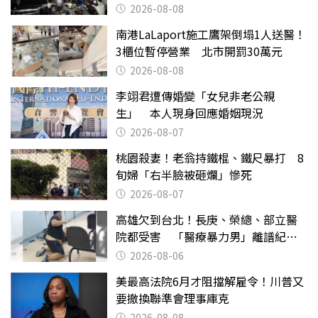
2026-08-08
南港LaLaport施工鷹架倒塌1人送醫！
3櫃位暫停營業 北市開罰30萬元
2026-08-08
李翊君遭傳婚變「女兒非老公親
生」 本人現身回應婚姻現況
2026-08-07
桃園殺妻！老翁持鐵棍、鐵尺暴打 8
旬婦「右半臉被砸爛」慘死
2026-08-07
高雄欠到台北！長庚、榮總、部立醫
院都受害 「醫療暴力男」離譜紀錄
曝光
2026-08-06
美最高法院6月才阻擋解雇令！川普又
要撤換聯準會理事庫克
2026-08-08