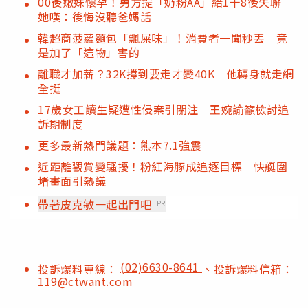
00後嫩妹懷孕！男方提「奶粉AA」給1千8後失聯
她嘆：後悔沒聽爸媽話
韓超商菠蘿麵包「飄屎味」！消費者一聞秒丟 竟
是加了「這物」害的
離職才加薪？32K撐到要走才變40K 他轉身就走網
全挺
17歲女工讀生疑遭性侵案引關注 王婉諭籲檢討追
訴期制度
更多最新熱門議題：熊本7.1強震
近距離觀賞變騷擾！粉紅海豚成追逐目標 快艇圍
堵畫面引熱議
帶著皮克敏一起出門吧
PR
(02)6630-8641
投訴爆料專線：
、投訴爆料信箱：
119@ctwant.com