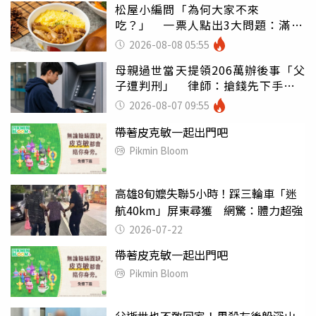
松屋小編問「為何大家不來
吃？」 一票人點出3大問題：滿手
好牌打到爛
2026-08-08 05:55
母親過世當天提領206萬辦後事「父
子遭判刑」 律師：搶錢先下手是
罪
2026-08-07 09:55
帶著皮克敏一起出門吧
Pikmin Bloom
高雄8旬嬤失聯5小時！踩三輪車「迷
航40km」屏東尋獲 網驚：體力超強
2026-07-22
帶著皮克敏一起出門吧
Pikmin Bloom
父逝世也不敢回家！男殺友後躲深山