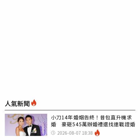
人氣新聞
小刀14年婚姻告終！昔包直升機求
婚 豪砸545萬辦婚禮還找連戰證婚
2026-08-07 18:38