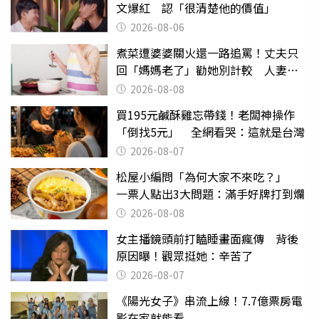
文爆紅 認「很清楚他的價值」
2026-08-06
煮菜遭婆婆關火還一路追罵！丈夫只
回「媽媽老了」勸她別計較 人妻超
崩潰：我像台傭
2026-08-08
買195元鹹酥雞忘帶錢！老闆神操作
「倒找5元」 全網看哭：這就是台灣
2026-08-07
松屋小編問「為何大家不來吃？」
一票人點出3大問題：滿手好牌打到爛
2026-08-08
女主播鏡頭前打瞌睡畫面瘋傳 背後
原因曝！觀眾挺她：辛苦了
2026-08-07
《陽光女子》串流上線！7.7億票房電
影在家就能看