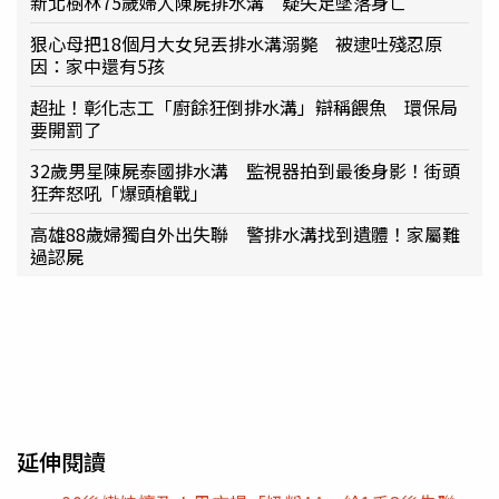
新北樹林75歲婦人陳屍排水溝 疑失足墜落身亡
狠心母把18個月大女兒丟排水溝溺斃 被逮吐殘忍原
因：家中還有5孩
超扯！彰化志工「廚餘狂倒排水溝」辯稱餵魚 環保局
要開罰了
32歲男星陳屍泰國排水溝 監視器拍到最後身影！街頭
狂奔怒吼「爆頭槍戰」
高雄88歲婦獨自外出失聯 警排水溝找到遺體！家屬難
過認屍
延伸閱讀