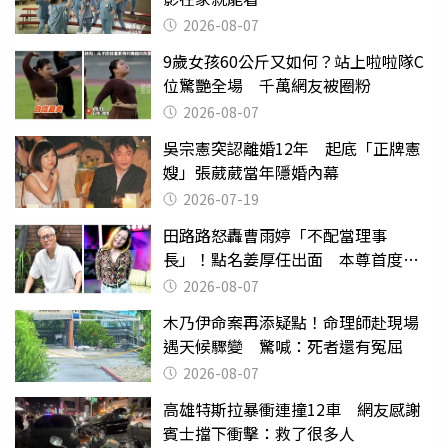
2026-08-07
9歲女孩60公斤又如何？站上啦啦隊C
位驚艷全場 千萬網友被圈粉
2026-08-07
吳宗憲突認離婚12年 起底「正牌憲
嫂」張葳葳當年隱婚內幕
2026-07-19
田路路怒轟曹雨婷「不配當理事
長」！點名姜厚任出面 本尊首度回
應了
2026-08-07
木乃伊命案再添疑點！命理師赴現場
遇天候驟變 驚喊：死者還有冤屈
2026-08-07
高雄特斯拉暴衝連撞12車 網友感謝
賓士擋下衝擊：救了很多人