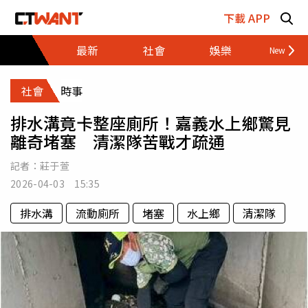
跳至主要內容區塊
下載 APP
最新
社會
娛樂
財經
社會
時事
排水溝竟卡整座廁所！嘉義水上鄉驚見
離奇堵塞 清潔隊苦戰才疏通
記者：
莊于萱
2026-04-03 15:35
排水溝
流動廁所
堵塞
水上鄉
清潔隊