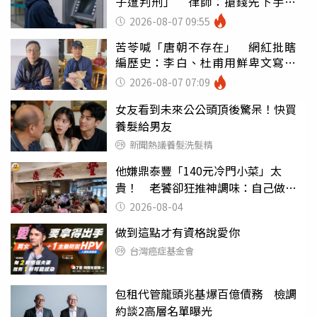
子遭判刑」 律師：搶錢先下手是
罪
2026-08-07 09:55
苦苓喊「唐朝不存在」 網紅批瞎
編歷史：李白、杜甫用鮮卑文寫
詩？
2026-08-07 07:09
女友看到未來公公頭頂後驚呆！快買
養髮給男友
新聞熱議養髮洗髮精
他嫌鼎泰豐「140元冷門小菜」太
貴！ 老饕卻狂推神調味：自己做不
出來
2026-08-04
做到這點才有資格說愛你
台灣癌症基金會
包租代管龍頭兆基爆百億債務 檢調
約談2高層名單曝光