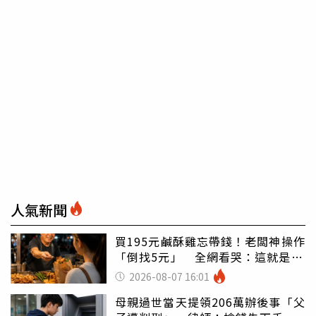
人氣新聞
買195元鹹酥雞忘帶錢！老闆神操作
「倒找5元」 全網看哭：這就是台
灣
2026-08-07 16:01
母親過世當天提領206萬辦後事「父