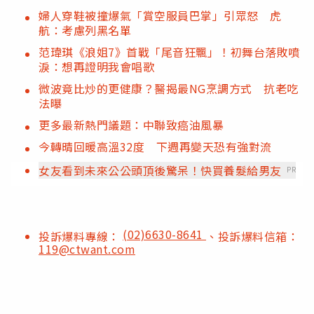
婦人穿鞋被撞爆氣「賞空服員巴掌」引眾怒 虎
航：考慮列黑名單
范瑋琪《浪姐7》首戰「尾音狂飄」！初舞台落敗噴
淚：想再證明我會唱歌
微波竟比炒的更健康？醫揭最NG烹調方式 抗老吃
法曝
更多最新熱門議題：中聯致癌油風暴
今轉晴回暖高溫32度 下週再變天恐有強對流
女友看到未來公公頭頂後驚呆！快買養髮給男友
PR
(02)6630-8641
投訴爆料專線：
、投訴爆料信箱：
119@ctwant.com