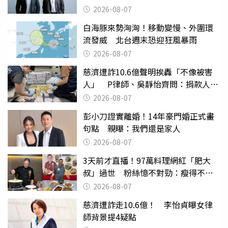
2026-08-07
白海豚來勢洶洶！移動變慢、外圍環
流發威 北台週末恐迎狂風暴雨
2026-08-07
慈濟遭詐10.6億聲明挨轟「不像被害
人」 P律師、吳靜怡齊問：捐款人有
權知道真相
2026-08-07
彭小刀證實離婚！14年豪門婚正式畫
句點 親曝：我們還是家人
2026-08-07
3天前才直播！97萬料理網紅「肥大
叔」過世 粉絲憶不對勁：瘦得不合
理
2026-08-07
慈濟遭詐走10.6億！ 李怡貞曝女律
師背景提4疑點