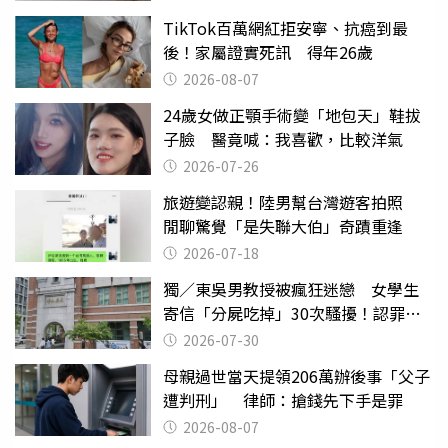
TikTok百萬網紅拒安寧、抗癌到最
後！家屬證實死訊 得年26歲
2026-08-07
24歲女做正顎手術變「地包天」鞋拔
子臉 醫竟喊：我喜歡，比較洋氣
2026-07-26
旅遊變認親！陸男幫台灣遊客拍照
閒聊驚覺「是失聯大伯」奇蹟重逢
2026-07-18
獨／東吳男教授被瘋狂迷戀 女學生
寄信「分屍吃掉」30次騷擾！認罪免
關
2026-07-30
母親過世當天提領206萬辦後事「父子
遭判刑」 律師：搶錢先下手是罪
2026-08-07