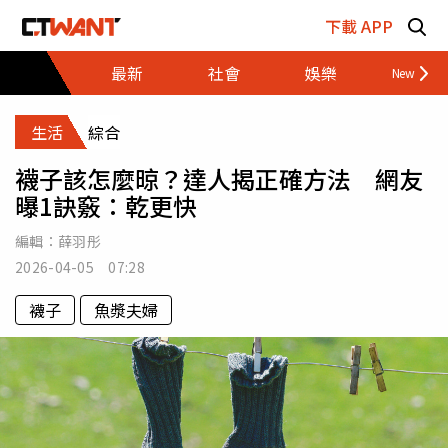
跳至主要內容區塊
下載 APP
最新
社會
娛樂
財經
生活
綜合
襪子該怎麼晾？達人揭正確方法 網友
曝1訣竅：乾更快
編輯：
薛羽彤
2026-04-05 07:28
襪子
魚漿夫婦