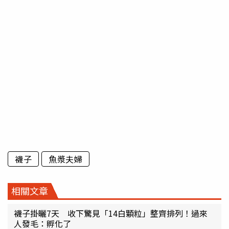
襪子
魚漿夫婦
相關文章
襪子掛曬7天 收下驚見「14白顆粒」整齊排列！過來
人發毛：孵化了