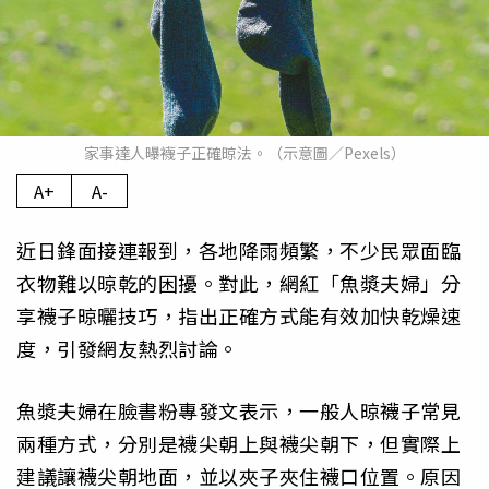
家事達人曝襪子正確晾法。（示意圖／Pexels）
A+
A-
近日鋒面接連報到，各地降雨頻繁，不少民眾面臨
衣物難以晾乾的困擾。對此，網紅「魚漿夫婦」分
享襪子晾曬技巧，指出正確方式能有效加快乾燥速
度，引發網友熱烈討論。
魚漿夫婦在臉書粉專發文表示，一般人晾襪子常見
兩種方式，分別是襪尖朝上與襪尖朝下，但實際上
建議讓襪尖朝地面，並以夾子夾住襪口位置。原因