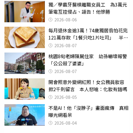
獨／學霸牙醫槓離職女員工 為3萬元
筆電互控侵占、誣告！他慘勝
2026-08-06
每月退休金逾3萬！74歲獨居翁怕花完
121萬存款「1餐只吃1片吐司」 半年
後暴瘦嚇壞女兒
2026-08-07
桃園8旬老婦陳屍住家 幼孫嚇壞報警
「公公殺了婆婆」
2026-08-07
開會照意外變網紅照！女公務員妝容
掀2千則留言 本人怒嗆：化妝有錯嗎
2026-08-05
不是AI！他「沒脖子」畫面瘋傳 真相
曝光網看呆
2026-08-04