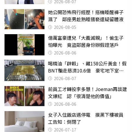
2026-08-07
她公開恐怖飛行經歷！搭機睡醒褲子
濕了 鄰座男趁熟睡猥褻還疑留體液
2026-08-05
億萬富豪遭兒「大義滅親」！偷生子
怕曝光 竟盜鄰居身份辦假證落戶
2026-08-06
喝精油「辟穀」、藏158公斤黃金！假
BNT騙走慈濟10.6億 豪宅地下室竟
挖出乾鮑金庫
2026-08-07
前員工才轉投李多慧！Joeman再談建
文爆紅 認「很清楚他的價值」
2026-08-06
女子入住飯店遇停電 摸黑下樓被員
工告知：倒閉了
2026-07-17