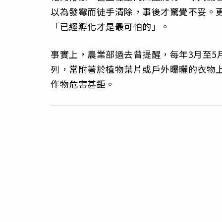
以為發霉而徒手清除，事後才驚覺不妥。更
「已經孵化才是最可怕的」。
事實上，農業部過去曾提醒，每年3月至5
列，常附著於植物葉片或戶外曝曬的衣物
作物危害甚鉅。