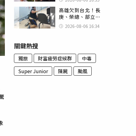
清楚他的價值」
高雄欠到台北！長
庚、榮總、部立醫
院都受害 「醫療
2026-08-06 16:34
暴力男」離譜紀錄
曝光
關鍵熱搜
獨旅
財富疲勞症候群
中毒
Super Junior
陳屍
颱風
晾
驚
象
，