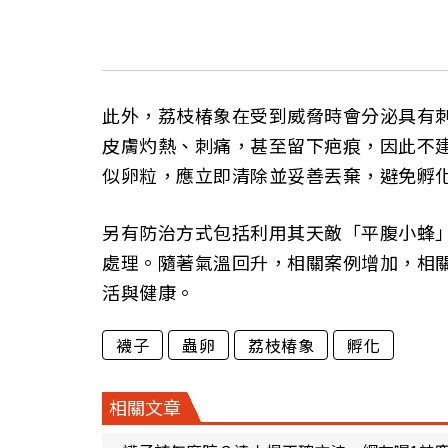
此外，荔枝椿象在受到威脅時會分泌具有
皮膚灼熱、刺痛，甚至留下疤痕，因此不
似卵粒，應立即清除並妥善丟棄，避免孵
另有防治方式包括利用其天敵「平腹小蜂
處理。隨著氣溫回升，相關案例增加，相
活與健康。
襪子
蟲卵
荔枝椿象
孵化
相關文章