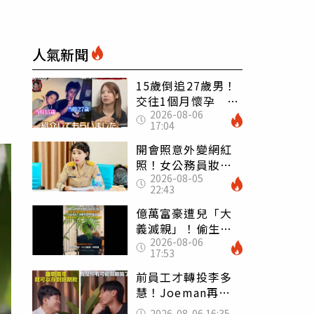
人氣新聞
15歲倒追27歲男！
交往1個月懷孕 36
2026-08-06
歲當阿嬤故事曝光
17:04
開會照意外變網紅
照！女公務員妝容
2026-08-05
掀2千則留言 本人
22:43
怒嗆：化妝有錯嗎
億萬富豪遭兒「大
義滅親」！偷生子
2026-08-06
怕曝光 竟盜鄰居
17:53
身份辦假證落戶
前員工才轉投李多
慧！Joeman再談
建文爆紅 認「很
2026-08-06 16:35