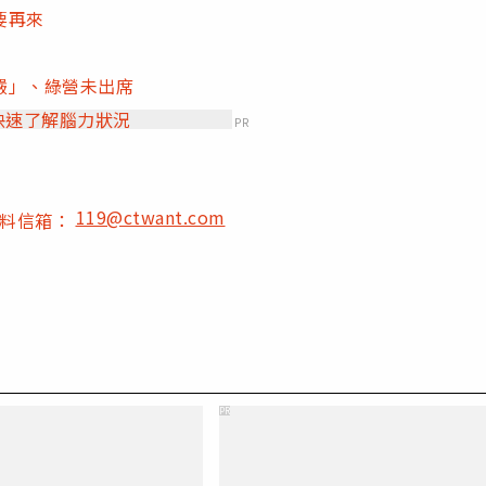
要再來
嚴」、綠營未出席
快速了解腦力狀況
PR
119@ctwant.com
爆料信箱：
PR