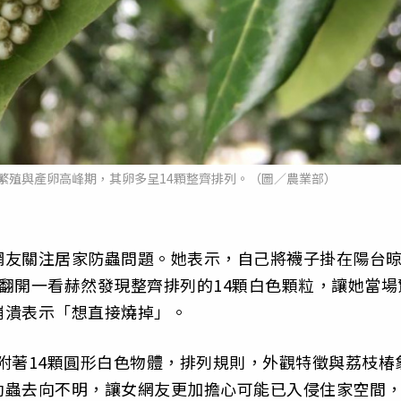
繁殖與產卵高峰期，其卵多呈14顆整齊排列。（圖／農業部）
網友關注居家防蟲問題。她表示，自己將襪子掛在陽台
翻開一看赫然發現整齊排列的14顆白色顆粒，讓她當場
崩潰表示「想直接燒掉」。
附著14顆圓形白色物體，排列規則，外觀特徵與荔枝椿
幼蟲去向不明，讓女網友更加擔心可能已入侵住家空間