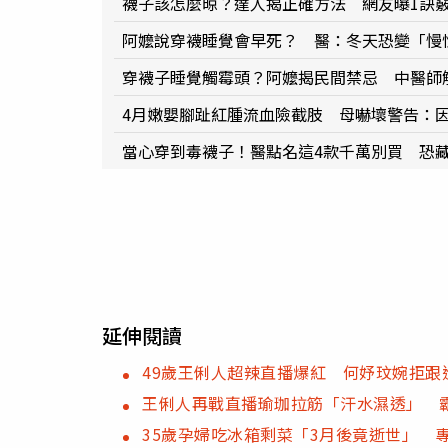
襪子該怎麼晾？達人揭正確方法 網友曝1訣
阿嬤說穿襪睡覺會早死？ 醫：冬天恐變「慢
穿襪子睡覺觸霉頭？阿嬤揭民間禁忌 中醫師
4月嫩嬰腳趾紅腫流血險截肢 母嚇壞警告：因
當心穿到毒襪子！醫點名這4款千萬別買 恐
延伸閱讀
49歲王俐人超辣直播爆紅 何妤玟婉拒跟
王俐人再戰直播瑜珈拉筋「汗水濕透」 
35歲孕婦吃冰箱剩菜「3月後竟逝世」 