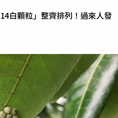
寵物
14白顆粒」整齊排列！過來人發
運勢
運動
梅酒