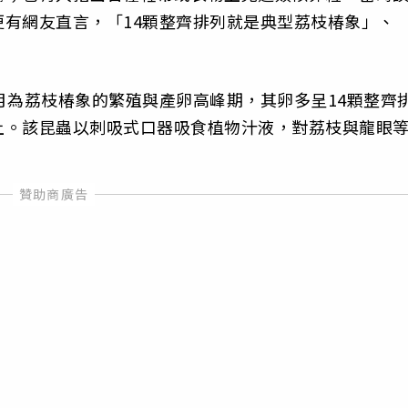
有網友直言，「14顆整齊排列就是典型荔枝椿象」、
月為荔枝椿象的繁殖與產卵高峰期，其卵多呈14顆整齊
上。該昆蟲以刺吸式口器吸食植物汁液，對荔枝與龍眼