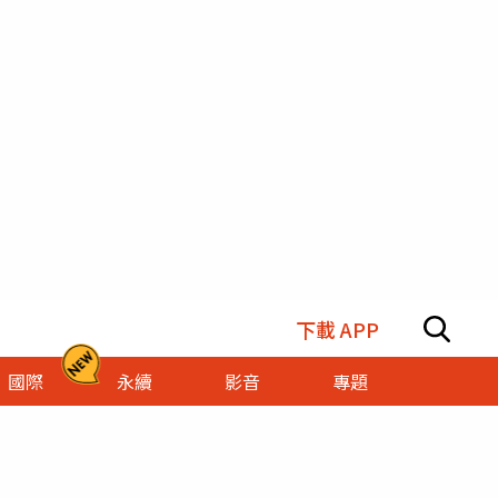
下載 APP
國際
永續
影音
專題