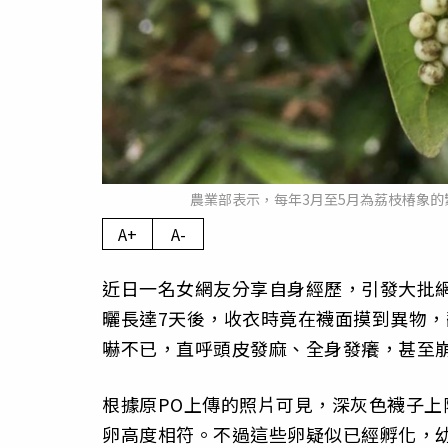
農業部表示，每年3月至5月為荔枝椿象的
A+
A-
近日一名女網友分享自身經歷，引發大批
曬長達7天後，收衣時竟在襪面摸到異物，
嚇不已，直呼頭皮發麻、全身發癢，甚至
根據原PO上傳的照片可見，深灰色襪子上
卵高度相符。不過這些卵疑似已經孵化，