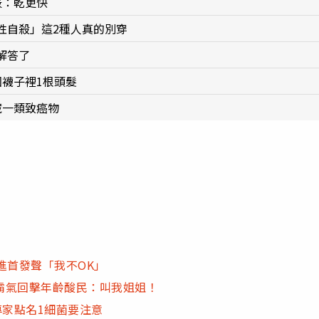
竅：乾更快
性自殺」這2種人真的別穿
解答了
襪子裡1根頭髮
藏一類致癌物
進首發聲「我不OK」
霸氣回擊年齡酸民：叫我姐姐！
專家點名1細菌要注意