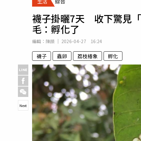
生活
綜合
人物
汽車
襪子掛曬7天 收下驚見「
專欄
毛：孵化了
房產新勢力
編輯：
陳頡
2026-04-27 16:24
襪子
蟲卵
荔枝椿象
孵化
Next