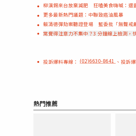
柳演錫來台放棄減肥 狂嗑美食嗨喊：還
更多最新熱門議題：中聯致癌油風暴
賴清德彈劾案聽證登場 藍委批「無聲戒
常覺得注意力不集中？3 分鐘線上檢測，
(02)6630-8641
投訴爆料專線：
、投訴
熱門推薦