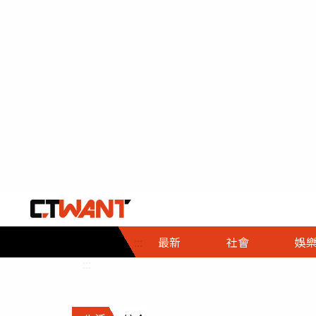
社會首頁
娛樂首頁
財經首頁
政
:::
最新
社會
娛
時事
即時
熱線
:::
直擊
大條
人物
調查
專題
３Ｃ