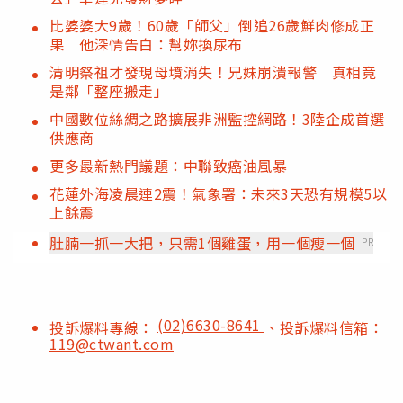
比婆婆大9歲！60歲「師父」倒追26歲鮮肉修成正
果 他深情告白：幫妳換尿布
清明祭祖才發現母墳消失！兄妹崩潰報警 真相竟
是鄰「整座搬走」
中國數位絲綢之路擴展非洲監控網路！3陸企成首選
供應商
更多最新熱門議題：中聯致癌油風暴
花蓮外海凌晨連2震！氣象署：未來3天恐有規模5以
上餘震
肚腩一抓一大把，只需1個雞蛋，用一個瘦一個
PR
(02)6630-8641
投訴爆料專線：
、投訴爆料信箱：
119@ctwant.com