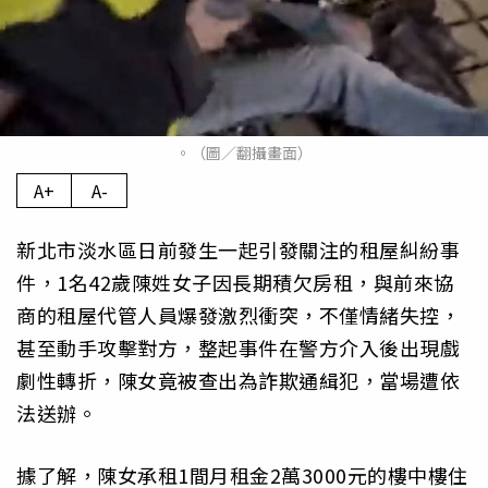
。（圖／翻攝畫面）
A+
A-
新北市淡水區日前發生一起引發關注的租屋糾紛事
件，1名42歲陳姓女子因長期積欠房租，與前來協
商的租屋代管人員爆發激烈衝突，不僅情緒失控，
甚至動手攻擊對方，整起事件在警方介入後出現戲
劇性轉折，陳女竟被查出為詐欺通緝犯，當場遭依
法送辦。
據了解，陳女承租1間月租金2萬3000元的樓中樓住