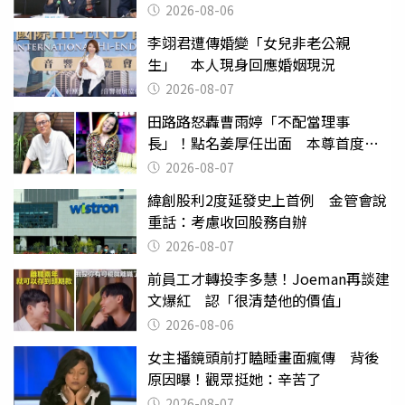
2026-08-06
李翊君遭傳婚變「女兒非老公親
生」 本人現身回應婚姻現況
2026-08-07
田路路怒轟曹雨婷「不配當理事
長」！點名姜厚任出面 本尊首度回
應了
2026-08-07
緯創股利2度延發史上首例 金管會說
重話：考慮收回股務自辦
2026-08-07
前員工才轉投李多慧！Joeman再談建
文爆紅 認「很清楚他的價值」
2026-08-06
女主播鏡頭前打瞌睡畫面瘋傳 背後
原因曝！觀眾挺她：辛苦了
2026-08-07