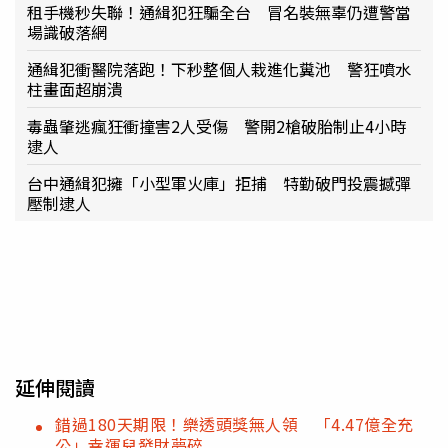
租手機秒失聯！通緝犯狂騙全台 冒名裝無辜仍遭警當
場識破落網
通緝犯衝醫院落跑！下秒整個人栽進化糞池 警狂噴水
柱畫面超崩潰
毒蟲肇逃瘋狂衝撞害2人受傷 警開2槍破胎制止4小時
逮人
台中通緝犯擁「小型軍火庫」拒捕 特勤破門投震撼彈
壓制逮人
延伸閱讀
錯過180天期限！樂透頭獎無人領 「4.47億全充
公」幸運兒發財夢碎