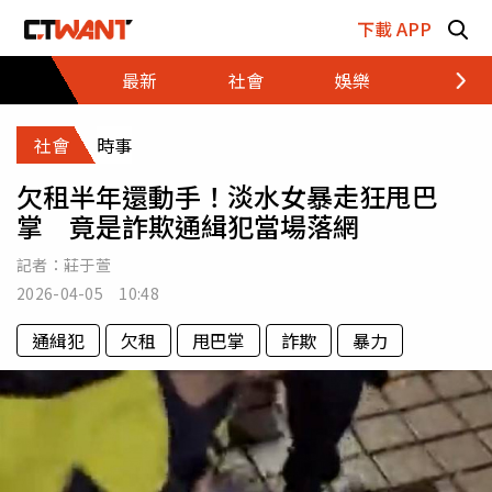
跳至主要內容區塊
下載 APP
最新
社會
娛樂
財經
社會
時事
欠租半年還動手！淡水女暴走狂甩巴
掌 竟是詐欺通緝犯當場落網
記者：
莊于萱
2026-04-05 10:48
通緝犯
欠租
甩巴掌
詐欺
暴力