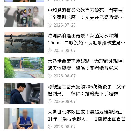
中和兒媳遭公公砍百刀致死 閨密揭
「全家都惡魔」：丈夫在老婆時懷孕
摔東西
2026-07-28
歐洲熱浪逼出奇景！萊茵河水深剩
19cm 二戰沉船、長毛象骨骸重見天
日
2026-08-07
木乃伊命案再添疑點！命理師赴現場
遇天候驟變 驚喊：死者還有冤屈
2026-08-07
母親過世當天提領206萬辦後事「父子
遭判刑」 律師：搶錢先下手是罪
2026-08-07
父逝世也不敢回家！男殺友後躲深山
21年「活得像野人」 1關鍵出面自首
2026-08-07