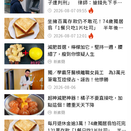
子遭判刑」 律師：搶錢先下手是
罪
2026-08-07 09:55
坐擁百萬存款仍不敢花！74歲獨居
翁「1餐只吃1片吐司」 半年後暴
瘦嚇壞女兒
2026-08-07 12:01
減肥首選，檸檬加它，堅持一週，腰
細了，瘦到你懷疑人生
新素簡
獨／學霸牙醫槓離職女員工 為3萬元
筆電互控侵占、誣告！他慘勝
2026-08-06
超神減肥神器！橘子不要直接吃，加
點這個！體重天天下降
新素簡
每月退休金逾3萬！74歲獨居翁怕花完
121萬存款「1餐只吃1片吐司」 半年