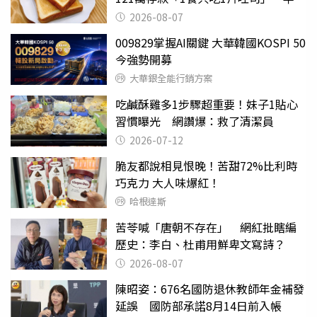
後暴瘦嚇壞女兒
2026-08-07
009829掌握AI關鍵 大華韓國KOSPI 50
今強勢開募
大華銀全能行銷方案
吃鹹酥雞多1步驟超重要！妹子1貼心
習慣曝光 網讚爆：救了清潔員
2026-07-12
脆友都說相見恨晚！苦甜72%比利時
巧克力 大人味爆紅！
哈根達斯
苦苓喊「唐朝不存在」 網紅批瞎編
歷史：李白、杜甫用鮮卑文寫詩？
2026-08-07
陳昭姿：676名國防退休教師年金補發
延誤 國防部承諾8月14日前入帳