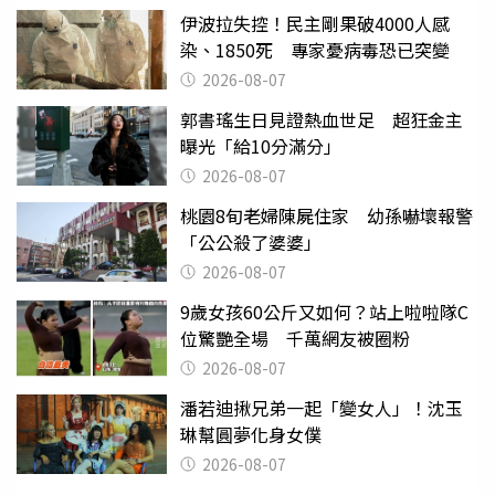
伊波拉失控！民主剛果破4000人感
染、1850死 專家憂病毒恐已突變
2026-08-07
郭書瑤生日見證熱血世足 超狂金主
曝光「給10分滿分」
2026-08-07
桃園8旬老婦陳屍住家 幼孫嚇壞報警
「公公殺了婆婆」
2026-08-07
9歲女孩60公斤又如何？站上啦啦隊C
位驚艷全場 千萬網友被圈粉
2026-08-07
潘若迪揪兄弟一起「變女人」！沈玉
琳幫圓夢化身女僕
2026-08-07