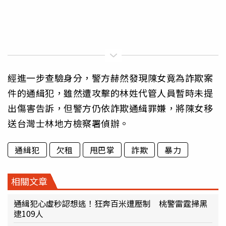
經進一步查驗身分，警方赫然發現陳女竟為詐欺案
件的通緝犯，雖然遭攻擊的林姓代管人員暫時未提
出傷害告訴，但警方仍依詐欺通緝罪嫌，將陳女移
送台灣士林地方檢察署偵辦。
通緝犯
欠租
甩巴掌
詐欺
暴力
相關文章
通緝犯心虛秒認想逃！狂奔百米遭壓制 桃警雷霆掃黑
逮109人