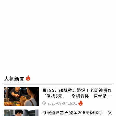
人氣新聞
買195元鹹酥雞忘帶錢！老闆神操作
「倒找5元」 全網看哭：這就是台
灣
2026-08-07 16:01
母親過世當天提領206萬辦後事「父