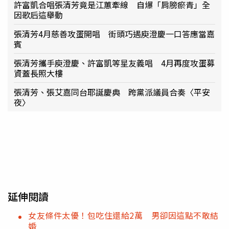
許富凱合唱張清芳竟是江蕙牽線 自爆「肩膀瘀青」全
因歌后這舉動
張清芳4月慈善攻蛋開唱 街頭巧遇庾澄慶一口答應當嘉
賓
張清芳攜手庾澄慶、許富凱等星友義唱 4月再度攻蛋募
資蓋長照大樓
張清芳、張艾嘉同台耶誕慶典 跨黨派議員合奏〈平安
夜〉
延伸閱讀
女友條件太優！包吃住還給2萬 男卻因這點不敢結
婚