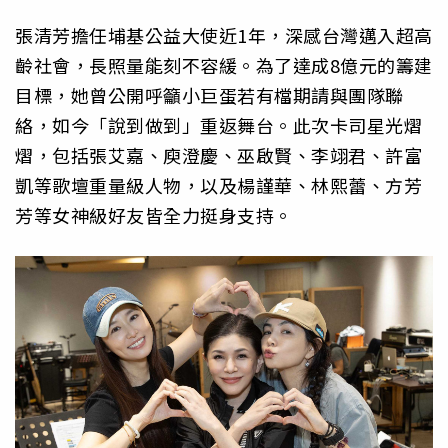
張清芳擔任埔基公益大使近1年，深感台灣邁入超高
齡社會，長照量能刻不容緩。為了達成8億元的籌建
目標，她曾公開呼籲小巨蛋若有檔期請與團隊聯
絡，如今「說到做到」重返舞台。此次卡司星光熠
熠，包括張艾嘉、庾澄慶、巫啟賢、李翊君、許富
凱等歌壇重量級人物，以及楊謹華、林熙蕾、方芳
芳等女神級好友皆全力挺身支持。