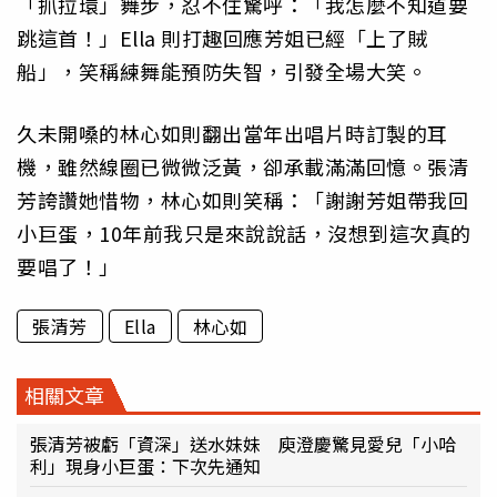
「抓拉環」舞步，忍不住驚呼：「我怎麼不知道要
跳這首！」Ella 則打趣回應芳姐已經「上了賊
船」，笑稱練舞能預防失智，引發全場大笑。
久未開嗓的林心如則翻出當年出唱片時訂製的耳
機，雖然線圈已微微泛黃，卻承載滿滿回憶。張清
芳誇讚她惜物，林心如則笑稱：「謝謝芳姐帶我回
小巨蛋，10年前我只是來說說話，沒想到這次真的
要唱了！」
張清芳
Ella
林心如
相關文章
張清芳被虧「資深」送水妹妹 庾澄慶驚見愛兒「小哈
利」現身小巨蛋：下次先通知