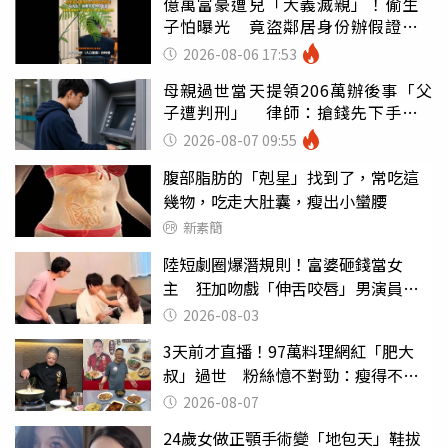
億萬富豪遭兒「大義滅親」！偷生
子怕曝光 竟盜鄰居身份辦假證落
戶
2026-08-06 17:53
母親過世當天提領206萬辦後事「父
子遭判刑」 律師：搶錢先下手是
罪
2026-08-07 09:55
腹部脂肪的「剋星」找到了，常吃這
幾物，吃走大肚囊，瘦出小蠻腰
新素簡
陸短劇圈爆潛規則！富婆砸錢當女
主 狂加吻戲「伸舌咬唇」男演員崩
潰
2026-08-03
3天前才直播！97萬料理網紅「肥大
叔」過世 粉絲憶不對勁：瘦得不合
理
2026-08-07
24歲女做正顎手術變「地包天」鞋拔