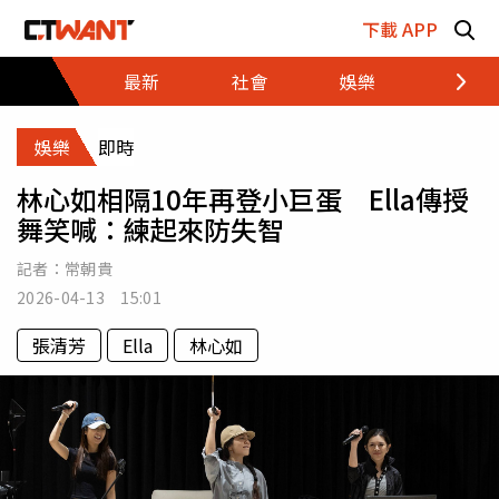
跳至主要內容區塊
下載 APP
最新
社會
娛樂
財經
娛樂
即時
林心如相隔10年再登小巨蛋 Ella傳授
舞笑喊：練起來防失智
記者：
常朝貴
2026-04-13 15:01
張清芳
Ella
林心如