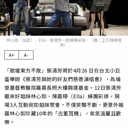
林心如（左起）、Ella、張清芳一起練團彩排。（圖／上引娛樂提
供）
A+
A-
「歌壇東方不敗」張清芳將於4月26 日在台北小巨
蛋舉辦《張清芳與她的好友們慈善演唱會》，為埔
里基督教醫院籌募長照大樓興建基金。12日張清芳
邀來好姐妹林心如、陳嘉樺（Ella）練團彩排，現
場3人互動宛如姐妹聚會，不僅笑聲不斷，更意外揭
露林心如珍藏10年的「古董耳機」，氣氛溫馨且歡
樂。