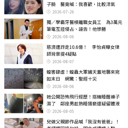
子臉 醫竟喊：我喜歡，比較洋氣
2026-07-26
獨／學霸牙醫槓離職女員工 為3萬元
筆電互控侵占、誣告！他慘勝
2026-08-06
慈濟遭詐走10.6億！ 李怡貞曝女律
師背景提4疑點
2026-08-07
蝗害肆虐！蝗蟲大軍鋪天蓋地襲來宛
如末日 網驚：聖經十災
2026-08-06
她公開恐怖飛行經歷！搭機睡醒褲子
濕了 鄰座男趁熟睡猥褻還疑留體液
2026-08-05
兒做父親節作品喊「我沒有爸爸」！