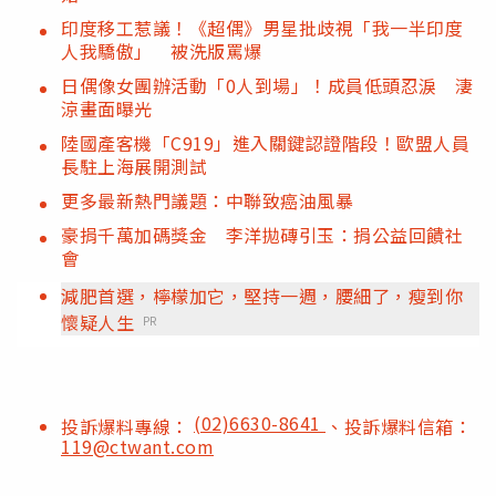
印度移工惹議！《超偶》男星批歧視「我一半印度
人我驕傲」 被洗版罵爆
日偶像女團辦活動「0人到場」！成員低頭忍淚 淒
涼畫面曝光
陸國產客機「C919」進入關鍵認證階段！歐盟人員
長駐上海展開測試
更多最新熱門議題：中聯致癌油風暴
豪捐千萬加碼獎金 李洋拋磚引玉：捐公益回饋社
會
減肥首選，檸檬加它，堅持一週，腰細了，瘦到你
懷疑人生
PR
(02)6630-8641
投訴爆料專線：
、投訴爆料信箱：
119@ctwant.com