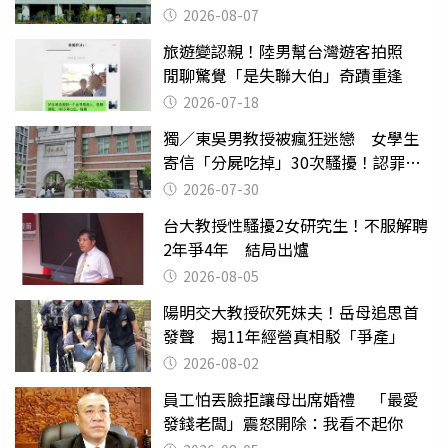
2026-08-07
旅遊變認親！陸男幫台灣遊客拍照
閒聊驚覺「是失聯大伯」奇蹟重逢
2026-07-18
獨／東吳男教授被瘋狂迷戀 女學生
寄信「分屍吃掉」30次騷擾！認罪免
關
2026-07-30
台大教授性騷擾2女研究生！不服解聘
2年爭4年 結局出爐
2026-08-05
陽明交大教授砍死妹夫！岳母追思首
發聲 揭11年經營真相駁「爭產」
2026-08-02
員工怕丟臉拒讓母出席婚禮 「最愛
發錢老闆」震怒開除：我看不起你