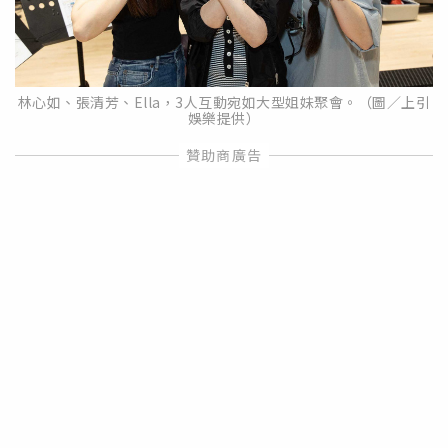
林心如、張清芳、Ella，3人互動宛如大型姐妹聚會。（圖／上引
娛樂提供）