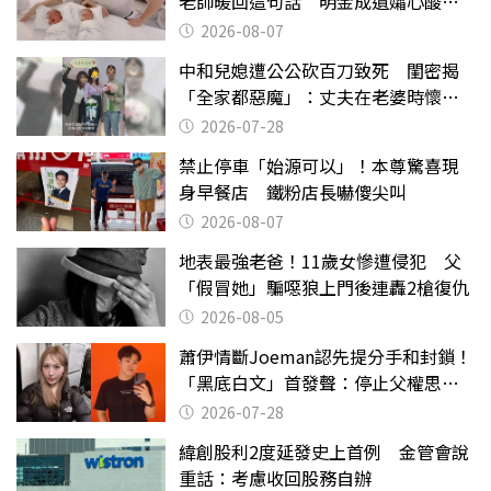
老師暖回這句話 明金成遺孀心酸惹
淚
2026-08-07
中和兒媳遭公公砍百刀致死 閨密揭
「全家都惡魔」：丈夫在老婆時懷孕
摔東西
2026-07-28
禁止停車「始源可以」！本尊驚喜現
身早餐店 鐵粉店長嚇傻尖叫
2026-08-07
地表最強老爸！11歲女慘遭侵犯 父
「假冒她」騙噁狼上門後連轟2槍復仇
2026-08-05
蕭伊情斷Joeman認先提分手和封鎖！
「黑底白文」首發聲：停止父權思維
物化女性
2026-07-28
緯創股利2度延發史上首例 金管會說
重話：考慮收回股務自辦