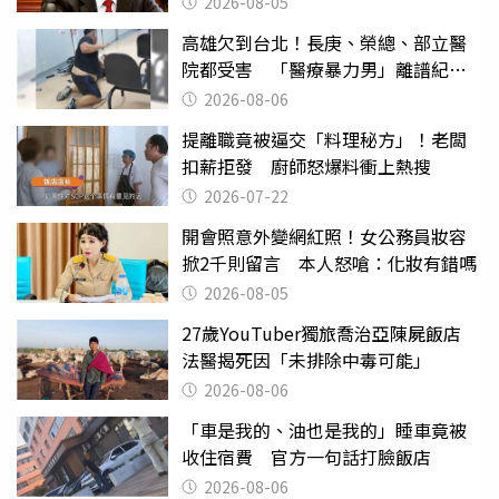
2026-08-05
高雄欠到台北！長庚、榮總、部立醫
院都受害 「醫療暴力男」離譜紀錄
曝光
2026-08-06
提離職竟被逼交「料理秘方」！老闆
扣薪拒發 廚師怒爆料衝上熱搜
2026-07-22
開會照意外變網紅照！女公務員妝容
掀2千則留言 本人怒嗆：化妝有錯嗎
2026-08-05
27歲YouTuber獨旅喬治亞陳屍飯店
法醫揭死因「未排除中毒可能」
2026-08-06
「車是我的、油也是我的」睡車竟被
收住宿費 官方一句話打臉飯店
2026-08-06