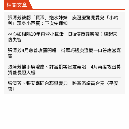
相關文章
張清芳被虧「資深」送水妹妹 庾澄慶驚見愛兒「小哈
利」現身小巨蛋：下次先通知
林心如相隔10年再登小巨蛋 Ella傳授舞笑喊：練起來
防失智
張清芳4月慈善攻蛋開唱 街頭巧遇庾澄慶一口答應當嘉
賓
張清芳攜手庾澄慶、許富凱等星友義唱 4月再度攻蛋募
資蓋長照大樓
張清芳、張艾嘉同台耶誕慶典 跨黨派議員合奏〈平安
夜〉