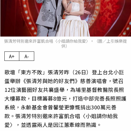
張清芳特別邀來許富凱合唱〈小姐請你給我愛〉。（圖／上引娛樂提
供）
A+
A-
歌壇「東方不敗」張清芳昨（26日）登上台北小巨
蛋舉辦《張清芳與她的好友們》慈善演唱會，號召
12位演藝圈好友共襄盛舉，為埔里基督教醫院長照
大樓募款，目標籌募8億元，打造中部完善長照照護
系統，永齡基金會曾馨瑩更慷慨捐出300萬元善
款。張清芳特別邀來許富凱合唱〈小姐請你給我
愛〉，並透露兩人是因江蕙牽線而熟識。