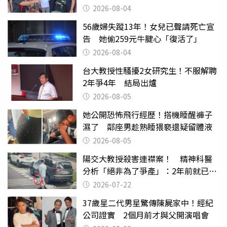
2026-08-04
56歲婦失蹤13年！女兒已聲請死亡宣
告 她偷259元牛腱心「復活了」
2026-08-04
台大教授性騷擾2女研究生！不服解聘
2年爭4年 結局出爐
2026-08-05
她公開恐怖飛行經歷！搭機睡醒褲子
濕了 鄰座男趁熟睡猥褻還疑留體液
2026-08-05
陽交大教授殺害連襟案！ 精神科醫
分析「絕非為了爭產」：2年前就已言
行詭異
2026-07-22
37歲星二代男星驚傳陳屍家中！經紀
公司證實 2個月前才與父開演唱會