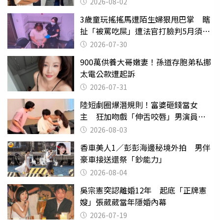
2026-08-02
3歲童玩搖搖馬遭陌生婦狠甩巴掌 瞎
扯「被罵吃屎」遭法官打臉判5月須入
監
2026-07-30
900萬供養大哥嫩妻！孫道存胞弟私挪
太電公款遭起訴
2026-07-31
陸短劇圈爆潛規則！富婆砸錢當女
主 狂加吻戲「伸舌咬唇」男演員崩
潰
2026-08-03
香車美人1／彭彭海邊秘境外拍 男伴
豪車接送還祭「鈔能力」
2026-08-04
吳宗憲突認離婚12年 起底「正牌憲
嫂」張葳葳當年隱婚內幕
2026-07-19