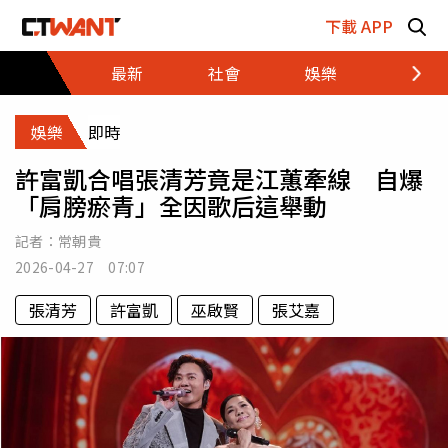
跳至主要內容區塊
下載 APP
最新
社會
娛樂
財經
娛樂
即時
許富凱合唱張清芳竟是江蕙牽線 自爆
「肩膀瘀青」全因歌后這舉動
記者：
常朝貴
2026-04-27 07:07
張清芳
許富凱
巫啟賢
張艾嘉