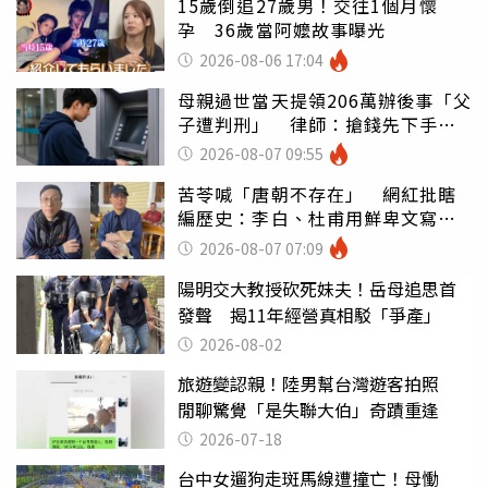
15歲倒追27歲男！交往1個月懷
孕 36歲當阿嬤故事曝光
2026-08-06 17:04
母親過世當天提領206萬辦後事「父
子遭判刑」 律師：搶錢先下手是
罪
2026-08-07 09:55
苦苓喊「唐朝不存在」 網紅批瞎
編歷史：李白、杜甫用鮮卑文寫
詩？
2026-08-07 07:09
陽明交大教授砍死妹夫！岳母追思首
發聲 揭11年經營真相駁「爭產」
2026-08-02
旅遊變認親！陸男幫台灣遊客拍照
閒聊驚覺「是失聯大伯」奇蹟重逢
2026-07-18
台中女遛狗走斑馬線遭撞亡！母慟