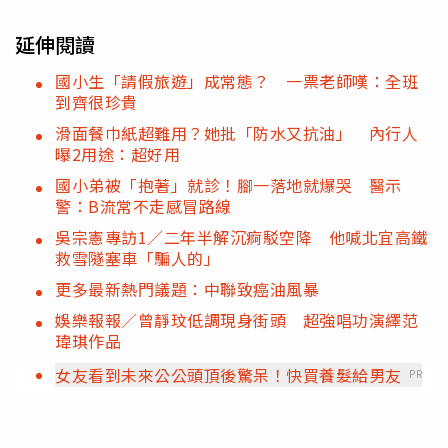
延伸閱讀
國小生「請假旅遊」成常態？ 一票老師嘆：全班
到齊很珍貴
滑面餐巾紙超難用？她批「防水又抗油」 內行人
曝2用途：超好用
國小弟被「抱著」就診！腳一落地就爆哭 醫示
警：B流常不走感冒路線
吳宗憲專訪1／二年半解沉痾駁空降 他喊北宜高鐵
救雪隧塞車「騙人的」
更多最新熱門議題：中聯致癌油風暴
娛樂報報／曾靜玟低調現身街頭 超強唱功演繹范
瑋琪作品
女友看到未來公公頭頂後驚呆！快買養髮給男友
PR