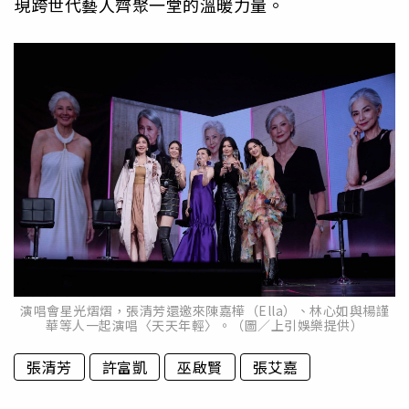
現跨世代藝人齊聚一堂的溫暖力量。
演唱會星光熠熠，張清芳還邀來陳嘉樺（Ella）、林心如與楊謹
華等人一起演唱〈天天年輕〉。（圖／上引娛樂提供）
張清芳
許富凱
巫啟賢
張艾嘉