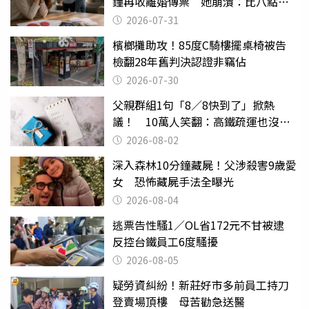
鐘再收離婚傳票 她崩潰：比八點檔
還扯
2026-07-31
檳榔攤助攻！85度C騎樓擺桌椅被告
檢翻28年舊判決認證非竊佔
2026-07-30
父親群組1句「8／8快到了」掀熱
議！ 10萬人笑翻：高鐵疏運也沒列
父親節
2026-08-02
深入森林10分鐘藏屍！父涉殺害9歲愛
女 恐怖藏屍手法全曝光
2026-08-04
逃票告性騷1／OL省172元不甘被逮
反控台鐵員工6度騷擾
2026-08-05
疑勞資糾紛！新莊好市多前員工持刀
登賣場頂樓 母苦勸急送醫