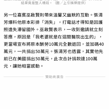
結果竟是整人橋段。（圖／上引娛樂提供）
另一位嘉賓巫啟賢則帶來溫馨又幽默的互動。張清
芳爆料他原本彩排「消失」，打電話才得知是因護
照遺失滯留國外。巫啟賢表示，一收到邀請就立刻
答應，原因是「我老婆就是在這間醫院出生的」，
更當場宣布將原本酬勞10萬元全數退回，並加碼40
萬元，一共捐出50萬元。張清芳也透露，其實他先
前已在美國捐出50萬元，此次合計捐款達100萬
元，讓她相當感動。