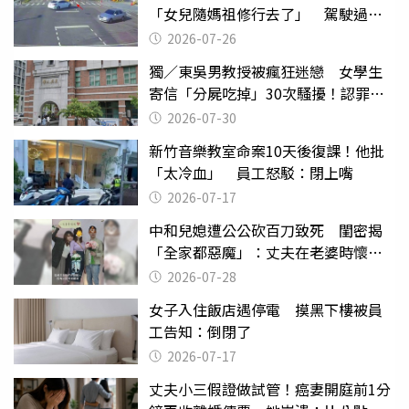
「女兒隨媽祖修行去了」 駕駛過失
致死判9月
2026-07-26
獨／東吳男教授被瘋狂迷戀 女學生
寄信「分屍吃掉」30次騷擾！認罪免
關
2026-07-30
新竹音樂教室命案10天後復課！他批
「太冷血」 員工怒駁：閉上嘴
2026-07-17
中和兒媳遭公公砍百刀致死 閨密揭
「全家都惡魔」：丈夫在老婆時懷孕
摔東西
2026-07-28
女子入住飯店遇停電 摸黑下樓被員
工告知：倒閉了
2026-07-17
丈夫小三假證做試管！癌妻開庭前1分