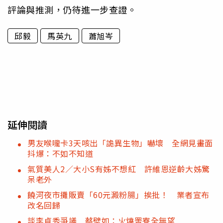
評論與推測，仍待進一步查證。
邱毅
馬英九
蕭旭岑
延伸閱讀
男友喉嚨卡3天咳出「詭異生物」嚇壞 全網見畫面
抖爆：不如不知道
氣質美人2／大小S有姊不想紅 許維恩逆齡大姊驚
呆老外
饒河夜市攤販賣「60元澱粉腸」挨批！ 業者宣布
改名回歸
談李貞秀爭議 蔡壁如：火燒罟寮全無望