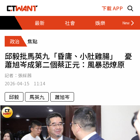
跳至主要內容區塊
下載 APP
最新
社會
娛樂
財經
政治
焦點
邱毅批馬英九「昏庸、小肚雞腸」 憂
蕭旭岑成第二個蔡正元：風暴恐燎原
記者：
張綵茜
2026-04-15 11:14
邱毅
馬英九
蕭旭岑