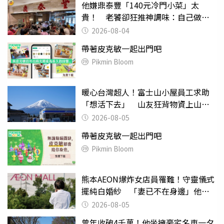
他嫌鼎泰豐「140元冷門小菜」太
貴！ 老饕卻狂推神調味：自己做不
出來
2026-08-04
帶著皮克敏一起出門吧
Pikmin Bloom
暖心台灣超人！富士山小屋員工求助
「想活下去」 山友狂背物資上山：
台灣真的是寶島
2026-08-05
帶著皮克敏一起出門吧
Pikmin Bloom
熊本AEON爆炸女店員罹難！守靈儀式
擺純白婚紗 「妻已不在身邊」他淚
喊：無法想像
2026-08-05
曾年收破4千萬！他坐擁豪宅名車一夕