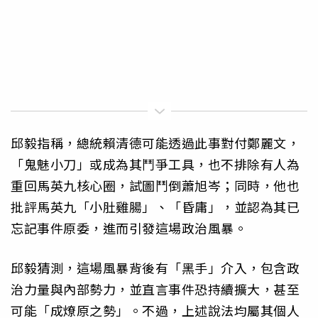
邱毅指稱，總統賴清德可能透過此事對付鄭麗文，
「鬼魅小刀」或成為其鬥爭工具，也不排除有人為
重回馬英九核心圈，試圖鬥倒蕭旭岑；同時，他也
批評馬英九「小肚雞腸」、「昏庸」，並認為其已
忘記事件原委，進而引發這場政治風暴。
邱毅猜測，這場風暴背後有「黑手」介入，包含政
治力量與內部勢力，並直言事件恐持續擴大，甚至
可能「成燎原之勢」。不過，上述說法均屬其個人