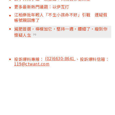
更多最新熱門議題：以伊互打
江柏樂批年輕人「不生小孩命不好」引戰 遭疑假
帳號親回應了
減肥首選，檸檬加它，堅持一週，腰細了，瘦到你
懷疑人生
PR
(02)6630-8641
投訴爆料專線：
、投訴爆料信箱：
119@ctwant.com