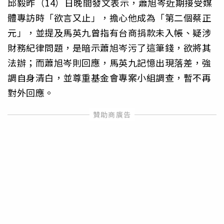
邱毅昨（14）日晚間發文表示，蕭旭岑近期接受媒
體專訪時「欲言又止」，擔心他成為「第二個蔡正
元」，並提及馬英九曾指有台商捐款未入帳、疑涉
財務紀律問題，是暗示蕭旭岑污了這筆錢，欲將其
法辦；而蕭旭岑則回應，馬英九記憶出現落差，強
調自身清白，並尊重基金會專案小組調查，暫不再
對外回應。