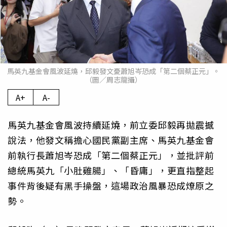
馬英九基金會風波延燒，邱毅發文憂蕭旭岑恐成「第二個蔡正元」。
（圖／周志龍攝）
A+
A-
馬英九基金會風波持續延燒，前立委邱毅再拋震撼
說法，他發文稱擔心國民黨副主席、馬英九基金會
前執行長蕭旭岑恐成「第二個蔡正元」，並批評前
總統馬英九「小肚雞腸」、「昏庸」，更直指整起
事件背後疑有黑手操盤，這場政治風暴恐成燎原之
勢。