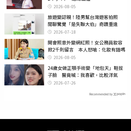
2026-08-05
旅遊變認親！陸男幫台灣遊客拍照
閒聊驚覺「是失聯大伯」奇蹟重逢
2026-07-18
開會照意外變網紅照！女公務員妝容
掀2千則留言 本人怒嗆：化妝有錯嗎
2026-08-05
24歲女做正顎手術變「地包天」鞋拔
子臉 醫竟喊：我喜歡，比較洋氣
2026-07-26
Recommended by