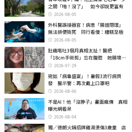
之間「啪！沒了」 如今卻說更富有
2026-08-05
外科醫誤接器官！病患「腸道閉環」
無法排便險死 同行看傻：糟糕至極
2026-08-05
肚痛嘔吐3個月真相太扯！醫把
「18cm手術剪」忘在腹腔 她腸壞死
險喪命
2026-07-29
宛如「病毒盛宴」！暑假3流行病齊
發 醫示警：再次戴上口罩吧
2026-08-06
不是AI！他「沒脖子」畫面瘋傳 真相
曝光網看呆
2026-08-04
獨／德朗火鍋招牌雞湯燙傷3歲童 店