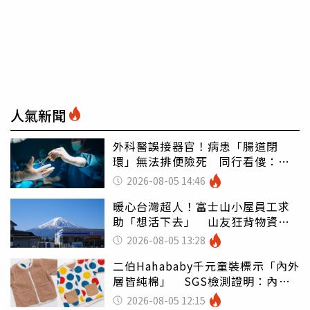
人氣新聞
外科醫誤接器官！病患「腸道閉
環」無法排便險死 同行看傻：糟
糕至極
2026-08-05 14:46
暖心台灣超人！富士山小屋員工求
助「想活下去」 山友狂背物資上
山：台灣真的是寶島
2026-08-05 13:28
二伯Hahababy千元童裝標示「內外
層皆純棉」 SGS檢測證明：內裡
100%聚酯纖維
2026-08-05 12:15