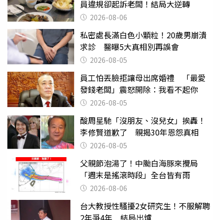
員違規卻起訴老闆！結局大逆轉
2026-08-06
私密處長滿白色小顆粒！20歲男崩潰
求診 醫曝5大真相別再誤會
2026-08-05
員工怕丟臉拒讓母出席婚禮 「最愛
發錢老闆」震怒開除：我看不起你
2026-08-05
酸周星馳「沒朋友、沒兒女」挨轟！
李修賢道歉了 親揭30年恩怨真相
2026-08-05
父親節泡湯了！中颱白海豚來攪局
「週末是搖滾時段」全台皆有雨
2026-08-06
台大教授性騷擾2女研究生！不服解聘
2年爭4年 結局出爐