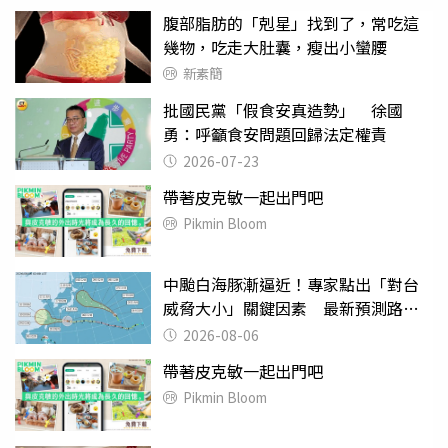
腹部脂肪的「剋星」找到了，常吃這
幾物，吃走大肚囊，瘦出小蠻腰
新素簡
批國民黨「假食安真造勢」 徐國
勇：呼籲食安問題回歸法定權責
2026-07-23
帶著皮克敏一起出門吧
Pikmin Bloom
中颱白海豚漸逼近！專家點出「對台
威脅大小」關鍵因素 最新預測路徑
曝
2026-08-06
帶著皮克敏一起出門吧
Pikmin Bloom