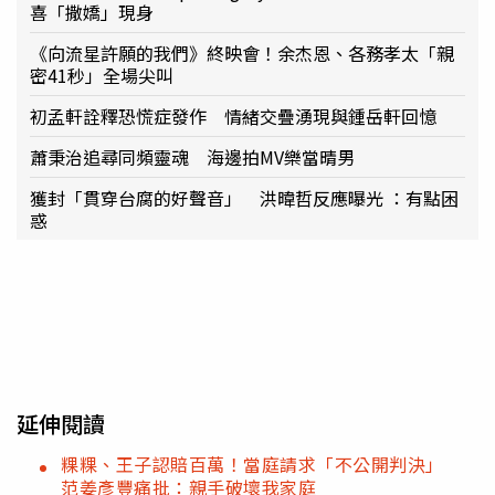
喜「撒嬌」現身
《向流星許願的我們》終映會！余杰恩、各務孝太「親
密41秒」全場尖叫
初孟軒詮釋恐慌症發作 情緒交疊湧現與鍾岳軒回憶
蕭秉治追尋同頻靈魂 海邊拍MV樂當晴男
獲封「貫穿台腐的好聲音」 洪暐哲反應曝光 ：有點困
惑
延伸閱讀
粿粿、王子認賠百萬！當庭請求「不公開判決」
范姜彥豐痛批：親手破壞我家庭