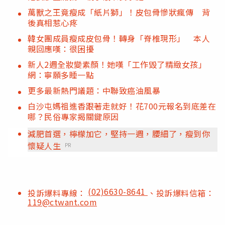
萬獸之王竟瘦成「紙片獅」！皮包骨慘狀瘋傳 背
後真相惹心疼
韓女團成員瘦成皮包骨！轉身「脊椎現形」 本人
親回應嘆：很困擾
新人2週全妝變素顏！她嘆「工作毀了精緻女孩」
網：寧願多睡一點
更多最新熱門議題：中聯致癌油風暴
白沙屯媽祖進香跟著走就好！花700元報名到底差在
哪？民俗專家揭關鍵原因
減肥首選，檸檬加它，堅持一週，腰細了，瘦到你
懷疑人生
PR
(02)6630-8641
投訴爆料專線：
、投訴爆料信箱：
119@ctwant.com