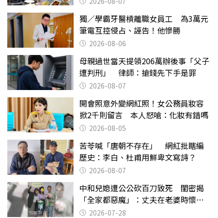
2026-08-07
獨／學霸牙醫槓離職女員工 為3萬元
筆電互控侵占、誣告！他慘勝
2026-08-06
母親過世當天提領206萬辦後事「父子
遭判刑」 律師：搶錢先下手是罪
2026-08-07
開會照意外變網紅照！女公務員妝容
掀2千則留言 本人怒嗆：化妝有錯嗎
2026-08-05
苦苓喊「唐朝不存在」 網紅批瞎編
歷史：李白、杜甫用鮮卑文寫詩？
2026-08-07
中和兒媳遭公公砍百刀致死 閨密揭
「全家都惡魔」：丈夫在老婆時懷孕
摔東西
2026-07-28