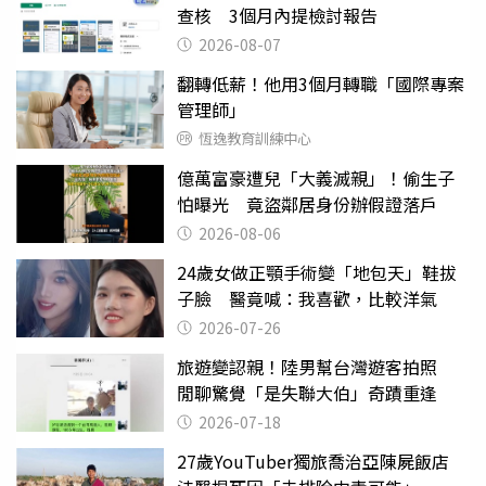
查核 3個月內提檢討報告
2026-08-07
翻轉低薪！他用3個月轉職「國際專案
管理師」
恆逸教育訓練中心
億萬富豪遭兒「大義滅親」！偷生子
怕曝光 竟盜鄰居身份辦假證落戶
2026-08-06
24歲女做正顎手術變「地包天」鞋拔
子臉 醫竟喊：我喜歡，比較洋氣
2026-07-26
旅遊變認親！陸男幫台灣遊客拍照
閒聊驚覺「是失聯大伯」奇蹟重逢
2026-07-18
27歲YouTuber獨旅喬治亞陳屍飯店