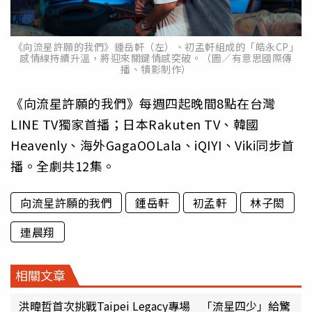
《向流星許願的我們》鍾岳軒（左）、初孟軒組成的「皓永CP」
感情線持續升溫，將迎來關鍵情感突破。（圖／有意思國際傳
播、犢影制作）
《向流星許願的我們》每週四起晚間8點在台灣
LINE TV獨家首播；日本Rakuten TV、韓國
Heavenly、海外GagaOOLala、iQIYI、Viki同步首
播。全劇共12集。
向流星許願的我們
鍾岳軒
初孟軒
林子閎
連晨翔
相關文章
洪暐哲首次挑戰Taipei Legacy專場 「流星四少」給驚