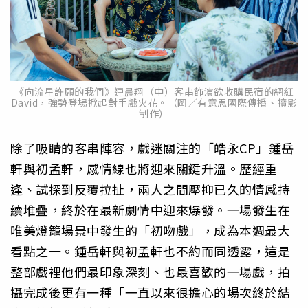
《向流星許願的我們》連晨翔（中）客串飾演欲收購民宿的網紅
David，強勢登場掀起對手戲火花。（圖／有意思國際傳播、犢影
制作）
除了吸睛的客串陣容，戲迷關注的「皓永CP」鍾岳
軒與初孟軒，感情線也將迎來關鍵升溫。歷經重
逢、試探到反覆拉扯，兩人之間壓抑已久的情感持
續堆疊，終於在最新劇情中迎來爆發。一場發生在
唯美燈籠場景中發生的「初吻戲」，成為本週最大
看點之一。鍾岳軒與初孟軒也不約而同透露，這是
整部戲裡他們最印象深刻、也最喜歡的一場戲，拍
攝完成後更有一種「一直以來很擔心的場次終於結