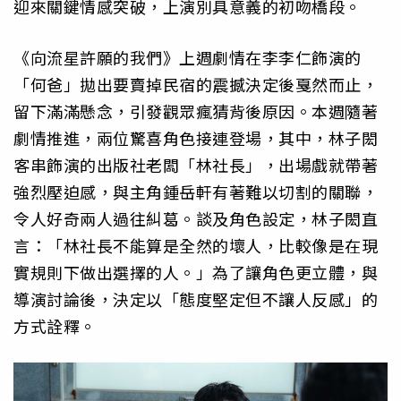
迎來關鍵情感突破，上演別具意義的初吻橋段。
《向流星許願的我們》上週劇情在李李仁飾演的
「何爸」拋出要賣掉民宿的震撼決定後戛然而止，
留下滿滿懸念，引發觀眾瘋猜背後原因。本週隨著
劇情推進，兩位驚喜角色接連登場，其中，林子閎
客串飾演的出版社老闆「林社長」，出場戲就帶著
強烈壓迫感，與主角鍾岳軒有著難以切割的關聯，
令人好奇兩人過往糾葛。談及角色設定，林子閎直
言：「林社長不能算是全然的壞人，比較像是在現
實規則下做出選擇的人。」為了讓角色更立體，與
導演討論後，決定以「態度堅定但不讓人反感」的
方式詮釋。