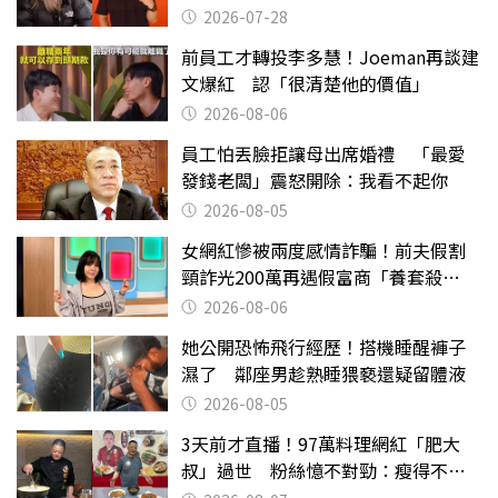
物化女性
2026-07-28
前員工才轉投李多慧！Joeman再談建
文爆紅 認「很清楚他的價值」
2026-08-06
員工怕丟臉拒讓母出席婚禮 「最愛
發錢老闆」震怒開除：我看不起你
2026-08-05
女網紅慘被兩度感情詐騙！前夫假割
頸詐光200萬再遇假富商「養套殺
2000萬」
2026-08-06
她公開恐怖飛行經歷！搭機睡醒褲子
濕了 鄰座男趁熟睡猥褻還疑留體液
2026-08-05
3天前才直播！97萬料理網紅「肥大
叔」過世 粉絲憶不對勁：瘦得不合
理