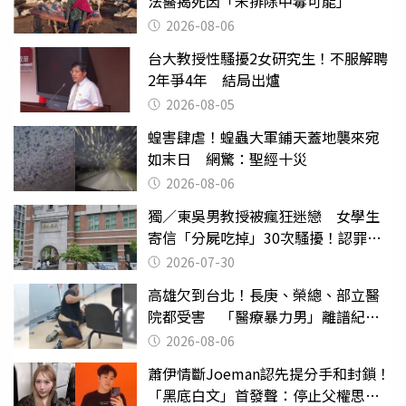
法醫揭死因「未排除中毒可能」
2026-08-06
台大教授性騷擾2女研究生！不服解聘
2年爭4年 結局出爐
2026-08-05
蝗害肆虐！蝗蟲大軍鋪天蓋地襲來宛
如末日 網驚：聖經十災
2026-08-06
獨／東吳男教授被瘋狂迷戀 女學生
寄信「分屍吃掉」30次騷擾！認罪免
關
2026-07-30
高雄欠到台北！長庚、榮總、部立醫
院都受害 「醫療暴力男」離譜紀錄
曝光
2026-08-06
蕭伊情斷Joeman認先提分手和封鎖！
「黑底白文」首發聲：停止父權思維