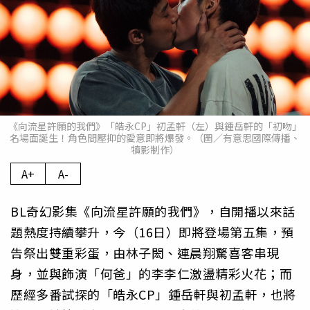
《向流星許願的我們》「皓永CP」初孟軒（左）與鍾岳軒的「初吻」
名場面誕生！角色間壓抑的愛意即將爆發。（圖／有意思國際傳播、
犢影制作）
A+
A-
BL奇幻影集《向流星許願的我們》，自開播以來話
題熱度持續攀升，今（16日）即將登場第五集，預
告祭出雙重彩蛋，由林子閎、連晨翔驚喜客串現
身，並與飾演「何爸」的李李仁激盪精彩火花；而
歷經多番試探的「皓永CP」鍾岳軒與初孟軒，也將