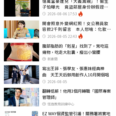
億萬富豪遭兒「大義滅親」！偷生
子怕曝光 竟盜鄰居身份辦假證落
戶
2026-08-06 17:53
開會照意外變網紅照！女公務員妝
容掀2千則留言 本人怒嗆：化妝有
錯嗎
2026-08-05 22:43
腹部脂肪的「剋星」找到了，常吃這
幾物，吃走大肚囊，瘦出小蠻腰
新素簡
寫出王菲、張學友、張惠妹經典神
曲 天王天后御用創作人10月開個唱
2026-08-05
翻轉低薪！他用3個月轉職「國際專案
管理師」
恆逸教育訓練中心
EZ WAY個資監管引議！關務署將實地