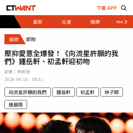
跳至主要內容區塊
下載 APP
最新
社會
娛樂
財經
娛樂
即時
壓抑愛意全爆發！《向流星許願的我
們》鍾岳軒、初孟軒迎初吻
記者：
林俐瑄
2026-04-16 08:31
向流星許願的我們
鍾岳軒
初孟軒
林子閎
連晨翔