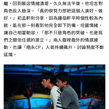
離，回到飯店情緒潰堤、久久無法平復。他坦言對
角色投入極深，「真的很努力想把這個人演好、做
好。」初孟軒則分享，因為鍾岳軒平時個性較為內
斂，能在那一刻看到他完全卸下防備、坦露情緒，
讓自己相當動容，「那不只是角色的突破，也是我
們之間信任感的建立。」兩人戲裡戲外的情感連
動，也讓「皓永CP」人氣持續飆升，討論熱度不斷
延燒。