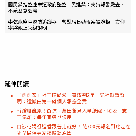
國民黨指控座車遭政府監控 民進黨：支持報警嚴查、
不該惡意造謠
李乾龍座車遭裝追蹤器！警副局長勸報案被婉拒 方仰
寧將親上火線說明
延伸閱讀
「剴剴案」社工陳尚潔一審遭判2年 兒福聯盟聲
明：遺憾由第一線個人承擔全責
香燈腳亂象！街道、農田驚見大量紙碗、垃圾 志
工氣炸：每年宣導也沒用
白沙屯媽祖進香跟著走就好！花700元報名到底差在
哪？民俗專家揭關鍵原因