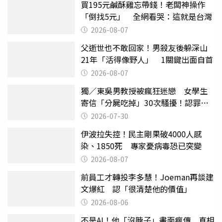
買195元鹹酥雞忘帶錢！老闆神操作
「倒找5元」 全網看哭：這就是台灣
2026-08-07
父逝世也不敢回家！男殺友後躲深山
21年「活得像野人」 1關鍵出面自首
2026-08-07
獨／東吳男教授被瘋狂迷戀 女學生
寄信「分屍吃掉」30次騷擾！認罪免
關
2026-07-30
伊波拉失控！民主剛果破4000人感
染、1850死 專家憂病毒恐已突變
2026-08-07
前員工才轉投李多慧！Joeman再談建
文爆紅 認「很清楚他的價值」
2026-08-06
不是AI！他「沒脖子」畫面瘋傳 真相