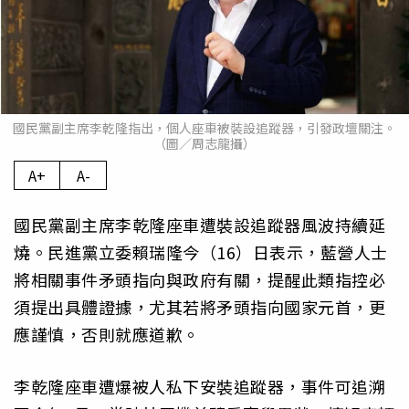
國民黨副主席李乾隆指出，個人座車被裝設追蹤器，引發政壇關注。
（圖／周志龍攝）
A+
A-
國民黨副主席李乾隆座車遭裝設追蹤器風波持續延
燒。民進黨立委賴瑞隆今（16）日表示，藍營人士
將相關事件矛頭指向與政府有關，提醒此類指控必
須提出具體證據，尤其若將矛頭指向國家元首，更
應謹慎，否則就應道歉。
李乾隆座車遭爆被人私下安裝追蹤器，事件可追溯