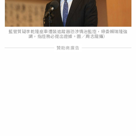
藍營質疑李乾隆座車遭裝追蹤器恐涉情治監控，綠委賴瑞隆強
調，指控務必提出證據。圖／周志龍攝）