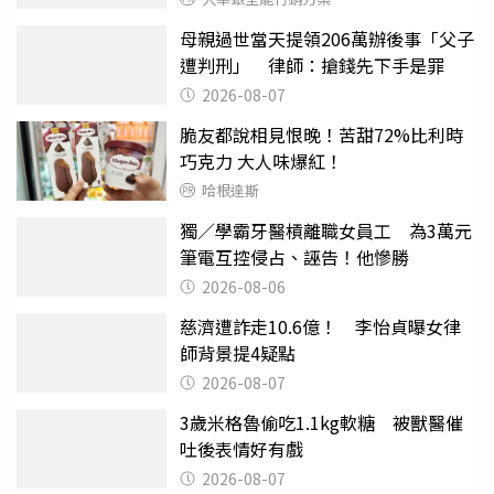
母親過世當天提領206萬辦後事「父子
遭判刑」 律師：搶錢先下手是罪
2026-08-07
脆友都說相見恨晚！苦甜72%比利時
巧克力 大人味爆紅！
哈根達斯
獨／學霸牙醫槓離職女員工 為3萬元
筆電互控侵占、誣告！他慘勝
2026-08-06
慈濟遭詐走10.6億！ 李怡貞曝女律
師背景提4疑點
2026-08-07
3歲米格魯偷吃1.1kg軟糖 被獸醫催
吐後表情好有戲
2026-08-07