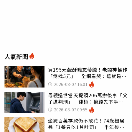
人氣新聞
買195元鹹酥雞忘帶錢！老闆神操作
「倒找5元」 全網看哭：這就是台
灣
2026-08-07 16:01
母親過世當天提領206萬辦後事「父
子遭判刑」 律師：搶錢先下手是
罪
2026-08-07 09:55
坐擁百萬存款仍不敢花！74歲獨居
翁「1餐只吃1片吐司」 半年後暴