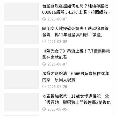
台股劇烈震盪如何布局？純純存股揭
009816飆漲 34.2% 上漲、拉回績效勝
主動式ETF
2026-08-07
陽明交大教授砍死妹夫！岳母追思首
發聲 揭11年經營真相駁「爭產」
2026-08-02
《陽光女子》串流上線！7.7億票房電
影在家就能看
2026-08-07
房貸才剛繳清！65歲男竟賣掉住30年
的家 原因太現實
2026-07-26
地表最強老爸！11歲女慘遭侵犯 父
「假冒她」騙噁狼上門後連轟2槍復仇
2026-08-05