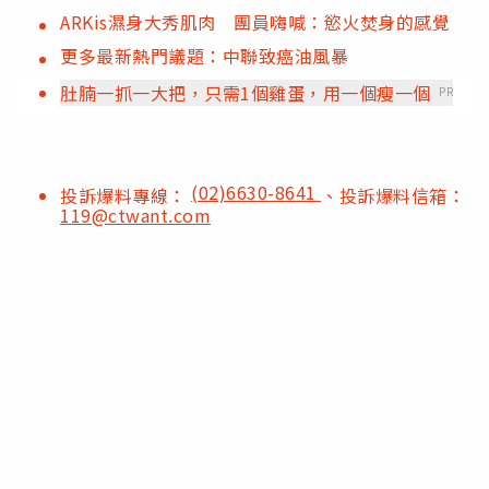
ARKis濕身大秀肌肉 團員嗨喊：慾火焚身的感覺
更多最新熱門議題：中聯致癌油風暴
肚腩一抓一大把，只需1個雞蛋，用一個瘦一個
PR
(02)6630-8641
投訴爆料專線：
、投訴爆料信箱：
119@ctwant.com