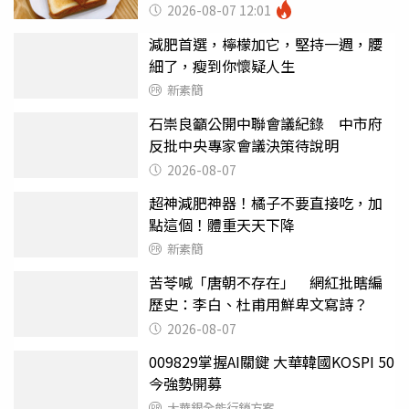
瘦嚇壞女兒
2026-08-07 12:01
減肥首選，檸檬加它，堅持一週，腰
細了，瘦到你懷疑人生
新素簡
石崇良籲公開中聯會議紀錄 中市府
反批中央專家會議決策待說明
2026-08-07
超神減肥神器！橘子不要直接吃，加
點這個！體重天天下降
新素簡
苦苓喊「唐朝不存在」 網紅批瞎編
歷史：李白、杜甫用鮮卑文寫詩？
2026-08-07
009829掌握AI關鍵 大華韓國KOSPI 50
今強勢開募
大華銀全能行銷方案