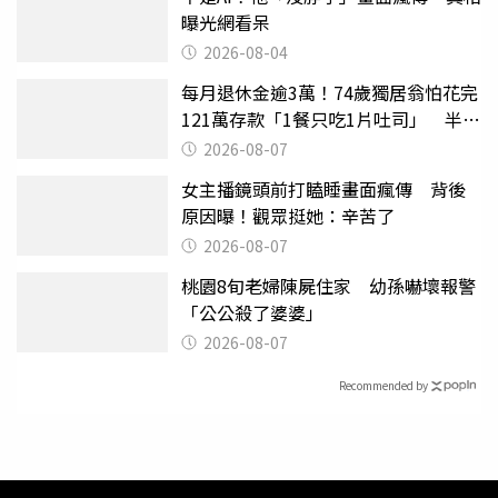
曝光網看呆
2026-08-04
每月退休金逾3萬！74歲獨居翁怕花完
121萬存款「1餐只吃1片吐司」 半年
後暴瘦嚇壞女兒
2026-08-07
女主播鏡頭前打瞌睡畫面瘋傳 背後
原因曝！觀眾挺她：辛苦了
2026-08-07
桃園8旬老婦陳屍住家 幼孫嚇壞報警
「公公殺了婆婆」
2026-08-07
Recommended by