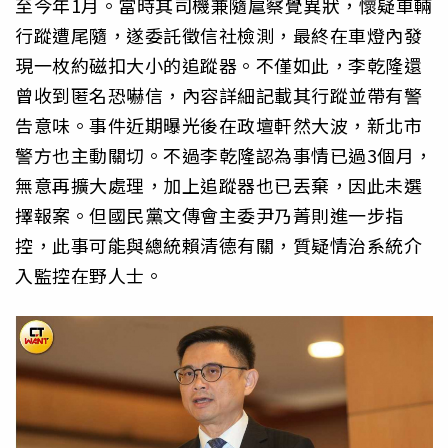
至今年1月。當時其司機兼隨扈察覺異狀，懷疑車輛
行蹤遭尾隨，遂委託徵信社檢測，最終在車燈內發
現一枚約磁扣大小的追蹤器。不僅如此，李乾隆還
曾收到匿名恐嚇信，內容詳細記載其行蹤並帶有警
告意味。事件近期曝光後在政壇軒然大波，新北市
警方也主動關切。不過李乾隆認為事情已過3個月，
無意再擴大處理，加上追蹤器也已丟棄，因此未選
擇報案。但國民黨文傳會主委尹乃菁則進一步指
控，此事可能與總統賴清德有關，質疑情治系統介
入監控在野人士。