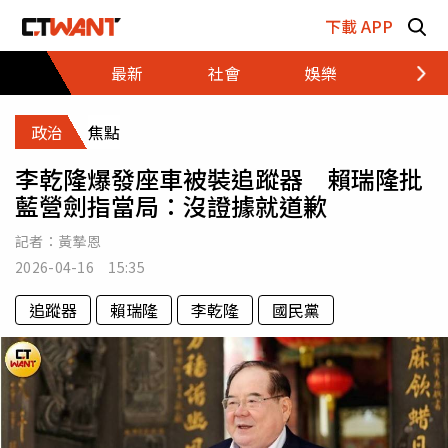
跳至主要內容區塊
下載 APP
最新
社會
娛樂
財經
政治
焦點
李乾隆爆發座車被裝追蹤器 賴瑞隆批
藍營劍指當局：沒證據就道歉
記者：
黃摯恩
2026-04-16 15:35
追蹤器
賴瑞隆
李乾隆
國民黨