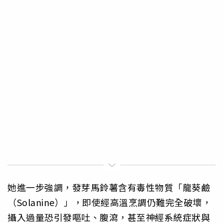
她進一步強調，發芽馬鈴薯含有毒性物質「龍葵鹼
（Solanine）」，即使經高溫烹調仍難完全破壞，
攝入過量恐引發嘔吐、腹瀉，甚至神經系統症狀與