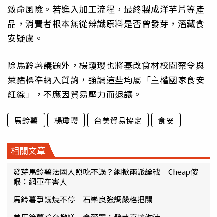
致命風險。若進入加工流程，最終製成洋芋片等產
品，消費者根本無從辨識原料是否曾發芽，潛藏食
安疑慮。
除馬鈴薯議題外，楊瓊瓔也將基改食材校園禁令與
萊豬標準納入質詢，強調這些均屬「主權國家食安
紅線」，不應因貿易壓力而退讓。
馬鈴薯
楊瓊瓔
台美貿易協定
食安
相關文章
發芽馬鈴薯法國人照吃不誤？網掀兩派論戰 Cheap傻
眼：網軍在害人
馬鈴薯爭議燒不停 石崇良強調嚴格把關
美馬鈴薯輸台掀議 食藥署：發芽直接淘汰