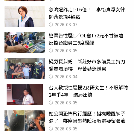
慈濟遭詐走10.6億！ 李怡貞曝女律
師背景提4疑點
2026-08-07
逃票告性騷1／OL省172元不甘被逮
反控台鐵員工6度騷擾
2026-08-05
疑勞資糾紛！新莊好市多前員工持刀
登賣場頂樓 母苦勸急送醫
2026-08-04
台大教授性騷擾2女研究生！不服解聘
2年爭4年 結局出爐
2026-08-05
她公開恐怖飛行經歷！搭機睡醒褲子
濕了 鄰座男趁熟睡猥褻還疑留體液
2026-08-05