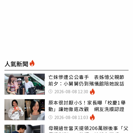
人氣新聞
亡妹慘遭公公毒手 表姊憶父親節
前夕：小舅舅仍到殯儀館陪她說話
2026-08-08 12:30
原本很討厭小S！家長曝「校慶1舉
動」讓她徹底改觀 網友洗版認證
2026-08-08 11:03
母親過世當天提領206萬辦後事「父