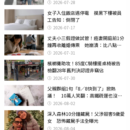
摔東西
2026-07-28
女子入住飯店遇停電 摸黑下樓被員
工告知：倒閉了
2026-07-17
丈夫小三假證做試管！癌妻開庭前1分
鐘再收離婚傳票 她崩潰：比八點檔
還扯
2026-07-31
檳榔攤助攻！85度C騎樓擺桌椅被告
檢翻28年舊判決認證非竊佔
2026-07-30
父親群組1句「8／8快到了」掀熱
議！ 10萬人笑翻：高鐵疏運也沒列
父親節
2026-08-02
深入森林10分鐘藏屍！父涉殺害9歲愛
女 恐怖藏屍手法全曝光
2026-08-04