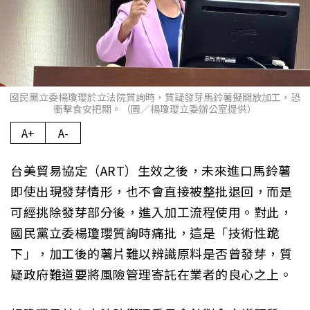
國民黨立委楊瓊瓔於立法院質詢時，質疑發芽馬鈴薯擬開放加工，恐
衝擊食安把關。（圖／楊瓊瓔立委辦公室提供）
A+
A-
台美貿易協定（ART）生效之後，未來進口馬鈴薯
即使出現發芽情形，也不會直接被整批退回，而是
可經挑除發芽部分後，進入加工流程使用。對此，
國民黨立委楊瓊瓔質詢時痛批，這是「技術性跪
下」，加工後的薯片難以辨識原料是否曾發芽，質
疑政府難道要將風險管理寄託在業者的良心之上。