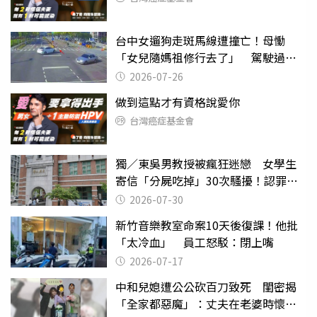
台中女遛狗走斑馬線遭撞亡！母慟
「女兒隨媽祖修行去了」 駕駛過失
致死判9月
2026-07-26
做到這點才有資格說愛你
台灣癌症基金會
獨／東吳男教授被瘋狂迷戀 女學生
寄信「分屍吃掉」30次騷擾！認罪免
關
2026-07-30
新竹音樂教室命案10天後復課！他批
「太冷血」 員工怒駁：閉上嘴
2026-07-17
中和兒媳遭公公砍百刀致死 閨密揭
「全家都惡魔」：丈夫在老婆時懷孕