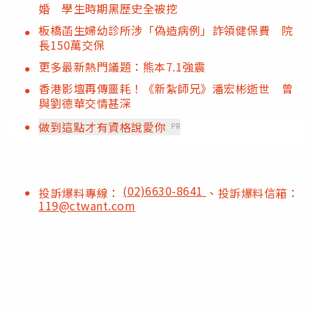
婚 學生時期黑歷史全被挖
板橋菡生婦幼診所涉「偽造病例」詐領健保費 院
長150萬交保
更多最新熱門議題：熊本7.1強震
香港影壇再傳噩耗！《新紮師兄》潘宏彬逝世 曾
與劉德華交情甚深
做到這點才有資格說愛你
PR
(02)6630-8641
投訴爆料專線：
、投訴爆料信箱：
119@ctwant.com