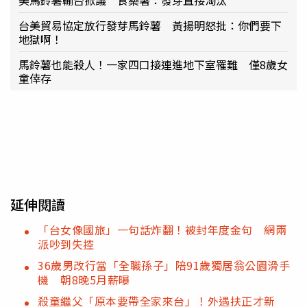
台美貿易協定放行發芽馬鈴薯 黃揚明怒批：你們要下
地獄啊！
馬鈴薯也能殺人！一家四口接連進地下室罹難 僅8歲女
童倖存
延伸閱讀
「台女像國旅」一句話炸翻！被封年度金句 網兩
派吵到失控
36歲男改行當「全職孫子」陪91歲獨居翁公園滑手
機 朝8晚5月薪曝
殺童繼父「原本要帶全家來台」！外遇扶正才新