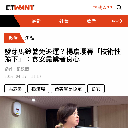
跳至主要內容區塊
下載 APP
最新
社會
娛樂
財經
政治
焦點
發芽馬鈴薯免退運？楊瓊瓔轟「技術性
跪下」：食安靠業者良心
記者：
張綵茜
2026-04-17 11:17
馬鈴薯
楊瓊瓔
台美貿易協定
食安