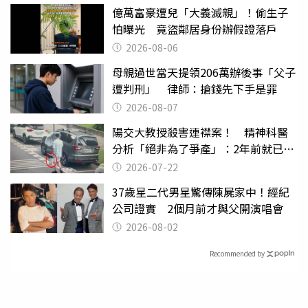
億萬富豪遭兒「大義滅親」！偷生子
怕曝光 竟盜鄰居身份辦假證落戶
2026-08-06
母親過世當天提領206萬辦後事「父子
遭判刑」 律師：搶錢先下手是罪
2026-08-07
陽交大教授殺害連襟案！ 精神科醫
分析「絕非為了爭產」：2年前就已言
行詭異
2026-07-22
37歲星二代男星驚傳陳屍家中！經紀
公司證實 2個月前才與父開演唱會
2026-08-02
Recommended by