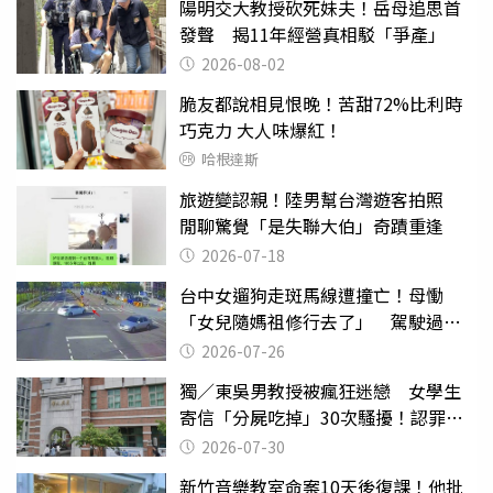
陽明交大教授砍死妹夫！岳母追思首
發聲 揭11年經營真相駁「爭產」
2026-08-02
脆友都說相見恨晚！苦甜72%比利時
巧克力 大人味爆紅！
哈根達斯
旅遊變認親！陸男幫台灣遊客拍照
閒聊驚覺「是失聯大伯」奇蹟重逢
2026-07-18
台中女遛狗走斑馬線遭撞亡！母慟
「女兒隨媽祖修行去了」 駕駛過失
致死判9月
2026-07-26
獨／東吳男教授被瘋狂迷戀 女學生
寄信「分屍吃掉」30次騷擾！認罪免
關
2026-07-30
新竹音樂教室命案10天後復課！他批