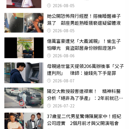
2026-08-05
她公開恐怖飛行經歷！搭機睡醒褲子
濕了 鄰座男趁熟睡猥褻還疑留體液
2026-08-05
億萬富豪遭兒「大義滅親」！偷生子
怕曝光 竟盜鄰居身份辦假證落戶
2026-08-06
母親過世當天提領206萬辦後事「父子
遭判刑」 律師：搶錢先下手是罪
2026-08-07
陽交大教授殺害連襟案！ 精神科醫
分析「絕非為了爭產」：2年前就已言
行詭異
2026-07-22
37歲星二代男星驚傳陳屍家中！經紀
公司證實 2個月前才與父開演唱會