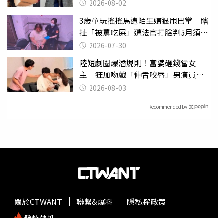
2026-08-02
3歲童玩搖搖馬遭陌生婦狠甩巴掌 瞎
扯「被罵吃屎」遭法官打臉判5月須入
監
2026-07-30
陸短劇圈爆潛規則！富婆砸錢當女
主 狂加吻戲「伸舌咬唇」男演員崩
潰
2026-08-03
Recommended by
關於CTWANT
聯繫&爆料
隱私權政策