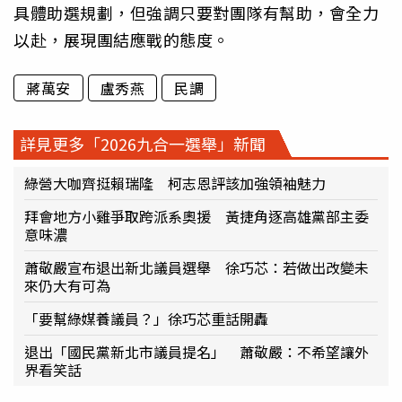
具體助選規劃，但強調只要對團隊有幫助，會全力
以赴，展現團結應戰的態度。
蔣萬安
盧秀燕
民調
詳見更多「2026九合一選舉」新聞
綠營大咖齊挺賴瑞隆 柯志恩評該加強領袖魅力
拜會地方小雞爭取跨派系奧援 黃捷角逐高雄黨部主委
意味濃
蕭敬嚴宣布退出新北議員選舉 徐巧芯：若做出改變未
來仍大有可為
「要幫綠媒養議員？」徐巧芯重話開轟
退出「國民黨新北市議員提名」 蕭敬嚴：不希望讓外
界看笑話