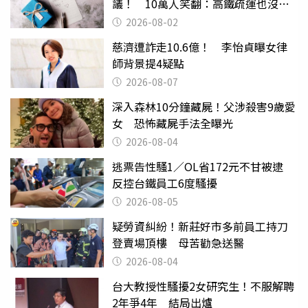
議！ 10萬人笑翻：高鐵疏運也沒列
父親節
2026-08-02
慈濟遭詐走10.6億！ 李怡貞曝女律
師背景提4疑點
2026-08-07
深入森林10分鐘藏屍！父涉殺害9歲愛
女 恐怖藏屍手法全曝光
2026-08-04
逃票告性騷1／OL省172元不甘被逮
反控台鐵員工6度騷擾
2026-08-05
疑勞資糾紛！新莊好市多前員工持刀
登賣場頂樓 母苦勸急送醫
2026-08-04
台大教授性騷擾2女研究生！不服解聘
2年爭4年 結局出爐