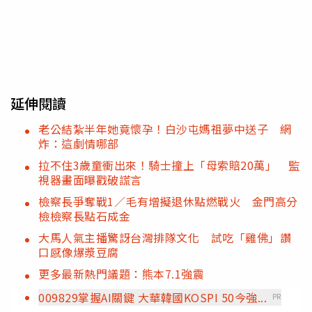
延伸閱讀
老公結紮半年她竟懷孕！白沙屯媽祖夢中送子 網
炸：這劇情哪部
拉不住3歲童衝出來！騎士撞上「母索賠20萬」 監
視器畫面曝戳破謊言
檢察長爭奪戰1／毛有增擬退休點燃戰火 金門高分
檢檢察長點石成金
大馬人氣主播驚訝台灣排隊文化 試吃「雞佛」讚
口感像爆漿豆腐
更多最新熱門議題：熊本7.1強震
009829掌握AI關鍵 大華韓國KOSPI 50今強...
PR