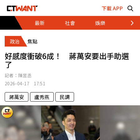
跳至主要內容區塊
下載 APP
最新
社會
娛樂
財經
政治
焦點
好感度衝破6成！ 蔣萬安要出手助選
了
記者：
陳昱丞
2026-04-17 17:51
蔣萬安
盧秀燕
民調