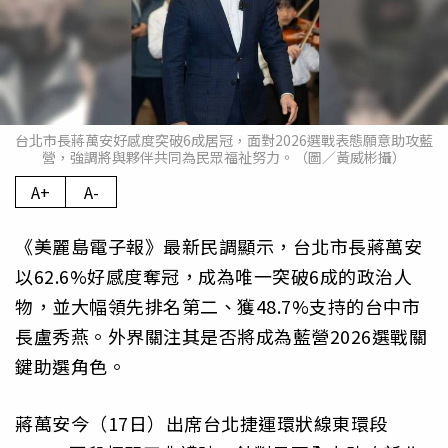
台北市長蔣萬安好感度突破6成居冠，面對2026選戰表態願意助攻藍
營，強調將與夥伴共同為民眾福祉努力。（圖／黃威彬攝）
A+
A-
《美麗島電子報》最新民調顯示，台北市長蔣萬安
以62.6%好感度奪冠，成為唯一突破6成的政治人
物，並大幅領先排名第二、獲48.7%支持的台中市
長盧秀燕。外界關注其是否將成為藍營2026選戰關
鍵助選角色。
蔣萬安今（17日）出席台北捷運環狀線東環段