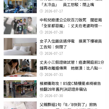
「太冷血」 員工怒駁：閉上嘴
2026-07-17
中和兒媳遭公公砍百刀致死 閨密揭
「全家都惡魔」：丈夫在老婆時懷孕
摔東西
2026-07-28
女子入住飯店遇停電 摸黑下樓被員
工告知：倒閉了
2026-07-17
丈夫小三假證做試管！癌妻開庭前1分
鐘再收離婚傳票 她崩潰：比八點檔
還扯
2026-07-31
檳榔攤助攻！85度C騎樓擺桌椅被告
檢翻28年舊判決認證非竊佔
2026-07-30
父親群組1句「8／8快到了」掀熱