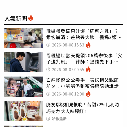
人氣新聞
飛機餐發這果汁爆「廁所之亂」？
乘客崩潰：差點丟大臉 醫揭3類人
別亂喝
2026-08-08 15:53
母親過世當天提領206萬辦後事「父
子遭判刑」 律師：搶錢先下手是
罪
2026-08-07 09:55
亡妹慘遭公公毒手 表姊憶父親節
前夕：小舅舅仍到殯儀館陪她說話
2026-08-08 12:30
脆友都說相見恨晚！苦甜72%比利時
巧克力 大人味爆紅！
哈根達斯