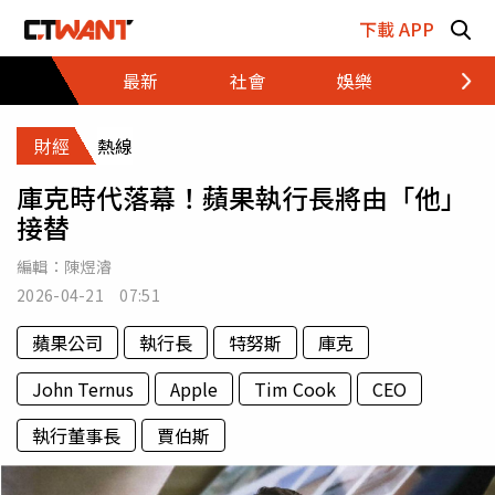
跳至主要內容區塊
下載 APP
最新
社會
娛樂
財經
財經
熱線
庫克時代落幕！蘋果執行長將由「他」
接替
編輯：
陳煜濬
2026-04-21 07:51
蘋果公司
執行長
特努斯
庫克
John Ternus
Apple
Tim Cook
CEO
執行董事長
賈伯斯