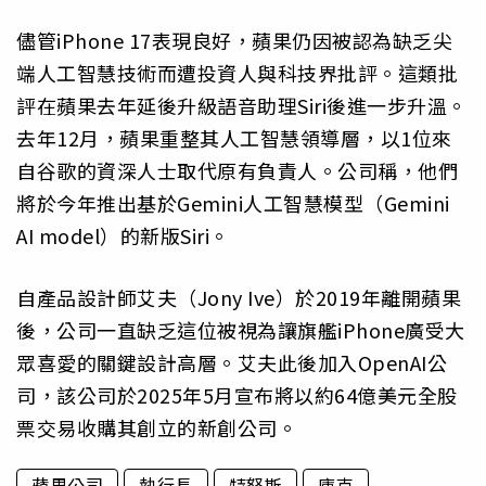
儘管iPhone 17表現良好，蘋果仍因被認為缺乏尖
端人工智慧技術而遭投資人與科技界批評。這類批
評在蘋果去年延後升級語音助理Siri後進一步升溫。
去年12月，蘋果重整其人工智慧領導層，以1位來
自谷歌的資深人士取代原有負責人。公司稱，他們
將於今年推出基於Gemini人工智慧模型（Gemini
AI model）的新版Siri。
自產品設計師艾夫（Jony Ive）於2019年離開蘋果
後，公司一直缺乏這位被視為讓旗艦iPhone廣受大
眾喜愛的關鍵設計高層。艾夫此後加入OpenAI公
司，該公司於2025年5月宣布將以約64億美元全股
票交易收購其創立的新創公司。
蘋果公司
執行長
特努斯
庫克