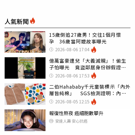
人氣新聞
15歲倒追27歲男！交往1個月懷
孕 36歲當阿嬤故事曝光
2026-08-06 17:04
億萬富豪遭兒「大義滅親」！偷生
子怕曝光 竟盜鄰居身份辦假證落
戶
2026-08-06 17:53
二伯Hahababy千元童裝標示「內外
層皆純棉」 SGS檢測證明：內裡
100%聚酯纖維
2026-08-05 12:15
報復性熬夜 癌細胞數攀升
安達人壽 安心抗癌