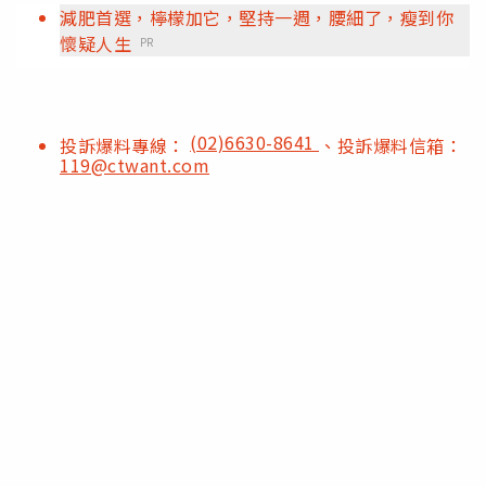
減肥首選，檸檬加它，堅持一週，腰細了，瘦到你
懷疑人生
PR
(02)6630-8641
投訴爆料專線：
、投訴爆料信箱：
119@ctwant.com