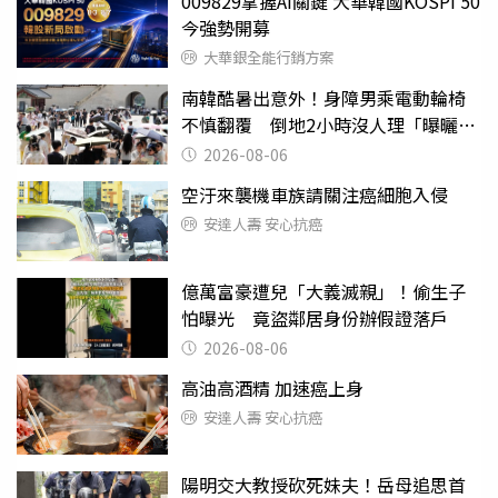
009829掌握AI關鍵 大華韓國KOSPI 50
今強勢開募
大華銀全能行銷方案
南韓酷暑出意外！身障男乘電動輪椅
不慎翻覆 倒地2小時沒人理「曝曬
亡」
2026-08-06
空汙來襲機車族請關注癌細胞入侵
安達人壽 安心抗癌
億萬富豪遭兒「大義滅親」！偷生子
怕曝光 竟盜鄰居身份辦假證落戶
2026-08-06
高油高酒精 加速癌上身
安達人壽 安心抗癌
陽明交大教授砍死妹夫！岳母追思首