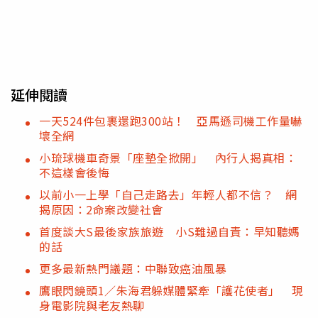
延伸閱讀
一天524件包裹還跑300站！ 亞馬遜司機工作量嚇
壞全網
小琉球機車奇景「座墊全掀開」 內行人揭真相：
不這樣會後悔
以前小一上學「自己走路去」年輕人都不信？ 網
揭原因：2命案改變社會
首度談大S最後家族旅遊 小S難過自責：早知聽媽
的話
更多最新熱門議題：中聯致癌油風暴
鷹眼閃鏡頭1／朱海君躲媒體緊牽「護花使者」 現
身電影院與老友熱聊