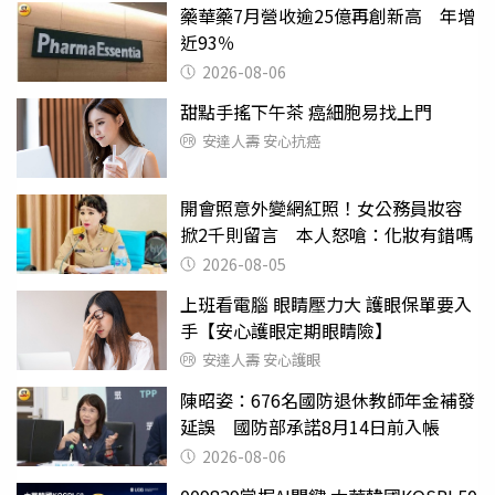
藥華藥7月營收逾25億再創新高 年增
近93％
2026-08-06
甜點手搖下午茶 癌細胞易找上門
安達人壽 安心抗癌
開會照意外變網紅照！女公務員妝容
掀2千則留言 本人怒嗆：化妝有錯嗎
2026-08-05
上班看電腦 眼睛壓力大 護眼保單要入
手【安心護眼定期眼睛險】
安達人壽 安心護眼
陳昭姿：676名國防退休教師年金補發
延誤 國防部承諾8月14日前入帳
2026-08-06