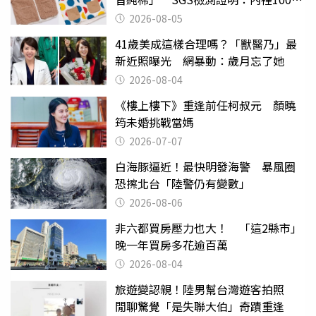
聚酯纖維
2026-08-05
41歲美成這樣合理嗎？「獸醫乃」最
新近照曝光 網暴動：歲月忘了她
2026-08-04
《樓上樓下》重逢前任柯叔元 顏曉
筠未婚挑戰當媽
2026-07-07
白海豚逼近！最快明發海警 暴風圈
恐擦北台「陸警仍有變數」
2026-08-06
非六都買房壓力也大！ 「這2縣市」
晚一年買房多花逾百萬
2026-08-04
旅遊變認親！陸男幫台灣遊客拍照
閒聊驚覺「是失聯大伯」奇蹟重逢