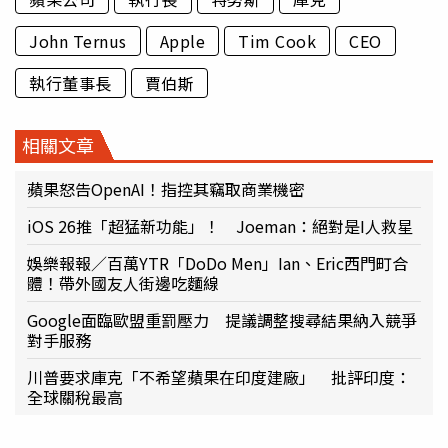
John Ternus
Apple
Tim Cook
CEO
執行董事長
賈伯斯
相關文章
蘋果怒告OpenAI！指控其竊取商業機密
iOS 26推「超猛新功能」！ Joeman：絕對是I人救星
娛樂報報／百萬YTR「DoDo Men」Ian、Eric西門町合
體！帶外國友人街邊吃麵線
Google面臨歐盟重罰壓力 提議調整搜尋結果納入競爭
對手服務
川普要求庫克「不希望蘋果在印度建廠」 批評印度：
全球關稅最高