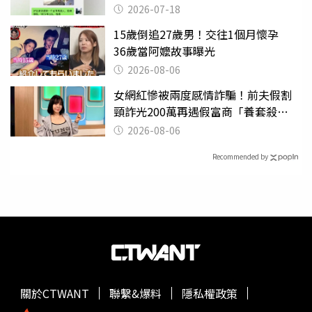
2026-07-18
15歲倒追27歲男！交往1個月懷孕
36歲當阿嬤故事曝光
2026-08-06
女網紅慘被兩度感情詐騙！前夫假割
頸詐光200萬再遇假富商「養套殺
2000萬」
2026-08-06
Recommended by
關於CTWANT
聯繫&爆料
隱私權政策