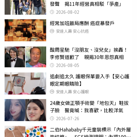
發聲 揭11年經營真相駁「爭產」
2026-08-02
經常加班飯局應酬 癌症暴發戶
安達人壽 安心抗癌
酸周星馳「沒朋友、沒兒女」挨轟！
李修賢道歉了 親揭30年恩怨真相
2026-08-05
追劇追太久 護眼保單要入手【安心護
眼定期眼睛險】
安達人壽 安心護眼
24歲女做正顎手術變「地包天」鞋拔
子臉 醫竟喊：我喜歡，比較洋氣
2026-07-26
二伯Hahababy千元童裝標示「內外層
皆純棉」 SGS檢測證明：內裡100%