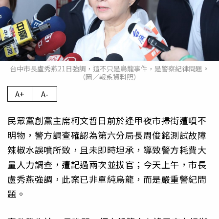
台中市長盧秀燕21日強調，這不只是烏龍事件，是警察紀律問題。
（圖／報系資料照）
A+
A-
民眾黨創黨主席柯文哲日前於逢甲夜市掃街遭噴不
明物，警方調查確認為第六分局長周俊銘測試故障
辣椒水誤噴所致，且未即時坦承，導致警方耗費大
量人力調查，遭記過兩次並拔官；今天上午，市長
盧秀燕強調，此案已非單純烏龍，而是嚴重警紀問
題。