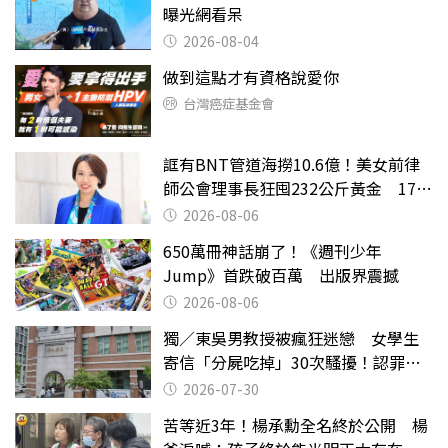
曝光網看呆
2026-08-04
做到這點才有資格說愛你
台灣癌症基金會
誆有BNT管道海撈10.6億！美女前律
師公會理事長狂囤232公斤黃金 17人
遭起訴
2026-08-06
650萬冊神話崩了！《週刊少年
Jump》首跌破百萬 出版界震撼
2026-08-06
獨／東吳男教授被瘋狂迷戀 女學生
寄信「分屍吃掉」30次騷擾！認罪免
關
2026-07-30
苦等近3年！楊承勳全名終於公開 楊