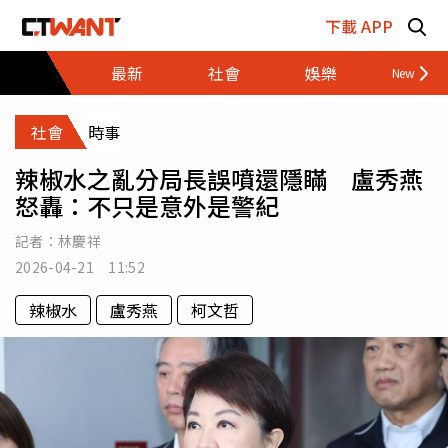
跳至主要內容區塊
下載 APP
最新
社會
娛樂
財經
社會
時事
辣椒水之亂分局長誤噴還隱瞞 盧秀燕
怒轟：不只是意外是警紀
記者：
林慶祥
2026-04-21 11:52
辣椒水
盧秀燕
柯文哲