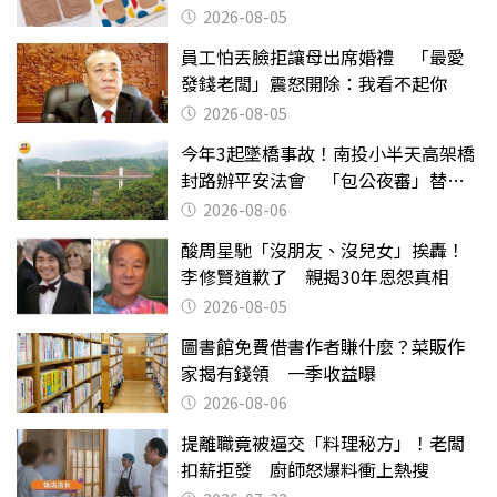
聚酯纖維
2026-08-05
員工怕丟臉拒讓母出席婚禮 「最愛
發錢老闆」震怒開除：我看不起你
2026-08-05
今年3起墜橋事故！南投小半天高架橋
封路辦平安法會 「包公夜審」替亡
魂伸冤
2026-08-06
酸周星馳「沒朋友、沒兒女」挨轟！
李修賢道歉了 親揭30年恩怨真相
2026-08-05
圖書館免費借書作者賺什麼？菜販作
家揭有錢領 一季收益曝
2026-08-06
提離職竟被逼交「料理秘方」！老闆
扣薪拒發 廚師怒爆料衝上熱搜