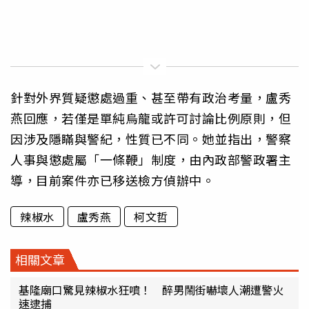
針對外界質疑懲處過重、甚至帶有政治考量，盧秀
燕回應，若僅是單純烏龍或許可討論比例原則，但
因涉及隱瞞與警紀，性質已不同。她並指出，警察
人事與懲處屬「一條鞭」制度，由內政部警政署主
導，目前案件亦已移送檢方偵辦中。
辣椒水
盧秀燕
柯文哲
相關文章
基隆廟口驚見辣椒水狂噴！ 醉男鬧街嚇壞人潮遭警火
速逮捕