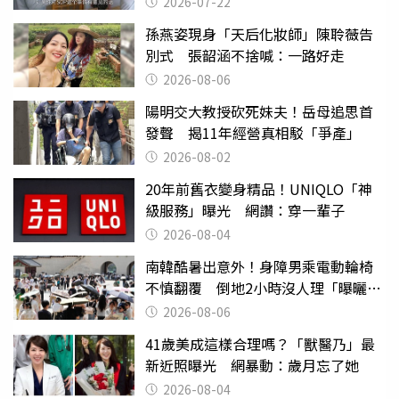
2026-07-22
孫燕姿現身「天后化妝師」陳聆薇告
別式 張韶涵不捨喊：一路好走
2026-08-06
陽明交大教授砍死妹夫！岳母追思首
發聲 揭11年經營真相駁「爭產」
2026-08-02
20年前舊衣變身精品！UNIQLO「神
級服務」曝光 網讚：穿一輩子
2026-08-04
南韓酷暑出意外！身障男乘電動輪椅
不慎翻覆 倒地2小時沒人理「曝曬
亡」
2026-08-06
41歲美成這樣合理嗎？「獸醫乃」最
新近照曝光 網暴動：歲月忘了她
2026-08-04