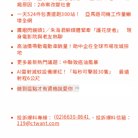
揭原因：2命案改變社會
一天524件包裹還跑300站！ 亞馬遜司機工作量嚇
壞全網
鷹眼閃鏡頭1／朱海君躲媒體緊牽「護花使者」 現
身電影院與老友熱聊
高油價帶動電動車銷量！助中企在全球市場攻城掠
地
更多最新熱門議題：中聯致癌油風暴
AI雷射滅蚊設備爆紅！「每秒可擊殺30隻」 最遠
射程6公尺
做到這點才有資格說愛你
PR
(02)6630-8641
投訴爆料專線：
、投訴爆料信箱：
119@ctwant.com