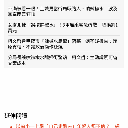
不滿被看一眼！土城男當街痛毆路人、噴辣椒水 波及
無辜民眾狂咳
女搭北捷「誤按辣椒水」！3車廂乘客急疏散 恐挨罰1
萬元
柯文哲逢甲夜市「辣椒水烏龍」落幕 劉芩妤撤告：還
原真相、不讓政治操作延燒
分局長誤噴辣椒水釀掃街驚魂 柯文哲：主動說明可省
查案成本
延伸閱讀
以前小一上學「自己走路去」年輕人都不信？ 網