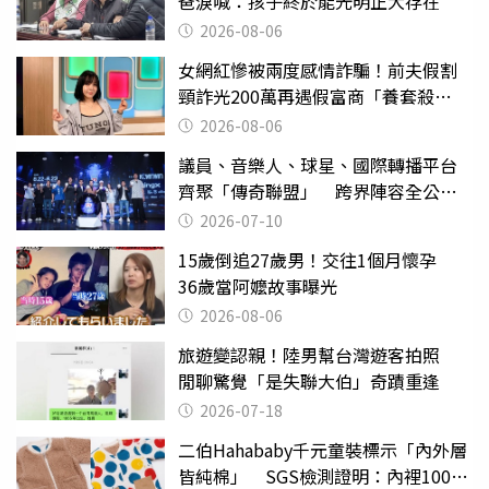
爸淚喊：孩子終於能光明正大存在
2026-08-06
女網紅慘被兩度感情詐騙！前夫假割
頸詐光200萬再遇假富商「養套殺
2000萬」
2026-08-06
議員、音樂人、球星、國際轉播平台
齊聚「傳奇聯盟」 跨界陣容全公
開 劍指亞洲新傳奇聯賽
2026-07-10
15歲倒追27歲男！交往1個月懷孕
36歲當阿嬤故事曝光
2026-08-06
旅遊變認親！陸男幫台灣遊客拍照
閒聊驚覺「是失聯大伯」奇蹟重逢
2026-07-18
二伯Hahababy千元童裝標示「內外層
皆純棉」 SGS檢測證明：內裡100%