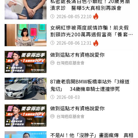
私密處長滿白色小顆粒！20歲男崩
潰求診 醫曝5大真相別再誤會
2026-08-05 22:10
女網紅慘被兩度感情詐騙！前夫假
割頸詐光200萬再遇假富商「養套殺
2000萬」
2026-08-06 12:31
做到這點才有資格說愛你
台灣癌症基金會
87歲老翁開BMW板橋車站外「3線道
鬼切」 34歲機車騎士遭撞慘死
2026-08-03
做到這點才有資格說愛你
台灣癌症基金會
不是AI！他「沒脖子」畫面瘋傳 真相