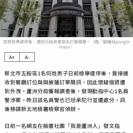
民眾檢舉違停後，遭到分局員警冒名訂餐騷擾。（圖／翻攝自google
maps）
A+
A-
新北市五股區1名何姓男子日前檢舉違停後，竟接連
收到餐廳訂位與與披薩訂單簡訊，因此懷疑個資遭
到外洩。蘆洲分局獲報調查後，發現勤指中心1名員
警涉案，昨日該名員警也已坦承犯行並遭處分，訊
後移請新北地檢署檢察官偵辦。
日前一名網友在臉書社團「我是蘆洲人」發文指