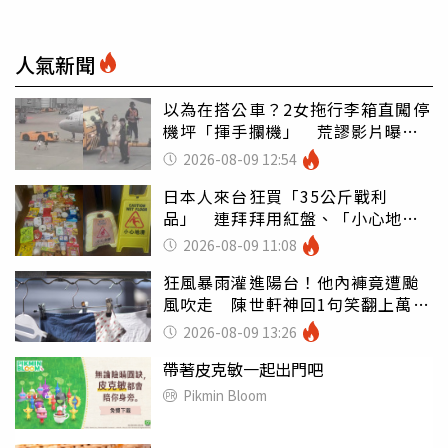
人氣新聞
以為在搭公車？2女拖行李箱直闖停
機坪「揮手攔機」 荒謬影片曝網
傻眼
2026-08-09 12:54
日本人來台狂買「35公斤戰利
品」 連拜拜用紅盤、「小心地
滑」告示牌也帶回家
2026-08-09 11:08
狂風暴雨灌進陽台！他內褲竟遭颱
風吹走 陳世軒神回1句笑翻上萬網
友
2026-08-09 13:26
帶著皮克敏一起出門吧
Pikmin Bloom