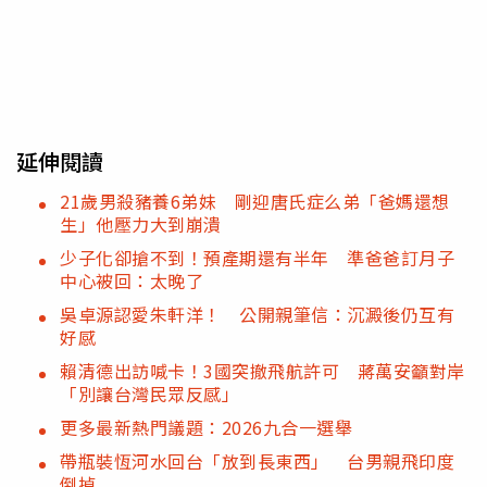
延伸閱讀
21歲男殺豬養6弟妹 剛迎唐氏症么弟「爸媽還想
生」他壓力大到崩潰
少子化卻搶不到！預產期還有半年 準爸爸訂月子
中心被回：太晚了
吳卓源認愛朱軒洋！ 公開親筆信：沉澱後仍互有
好感
賴清德出訪喊卡！3國突撤飛航許可 蔣萬安籲對岸
「別讓台灣民眾反感」
更多最新熱門議題：2026九合一選舉
帶瓶裝恆河水回台「放到長東西」 台男親飛印度
倒掉