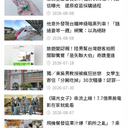
信曝光 還原疫苗採購過程
2026-08-08
他意外發現台鐵神級暗黑列車！「錯
過要等一週」網驚：以為絕跡
2026-08-08
旅遊變認親！陸男幫台灣遊客拍照
閒聊驚覺「是失聯大伯」奇蹟重逢
2026-07-18
獨／東吳男教授被瘋狂迷戀 女學生
寄信「分屍吃掉」30次騷擾！認罪免
關
2026-07-30
《陽光女子》串流上線！7.7億票房電
影在家就能看
2026-08-07
飛機餐發這果汁爆「廁所之亂」？乘