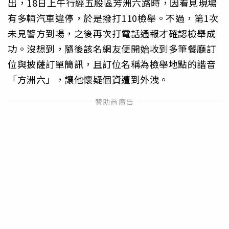
出，18日上午行經五股區芳洲六路時，因看見現場
有多輛汽車違停，於是撥打110檢舉。不過，第1次
未見警方到場，之後再次打電話通報才確認檢舉成
功。沒想到，隨後該名網友便開始收到多筆餐廳訂
位與披薩訂單簡訊，且訂位名稱為檢舉地點的諧音
「方洲六」，讓他懷疑個資遭到外洩。