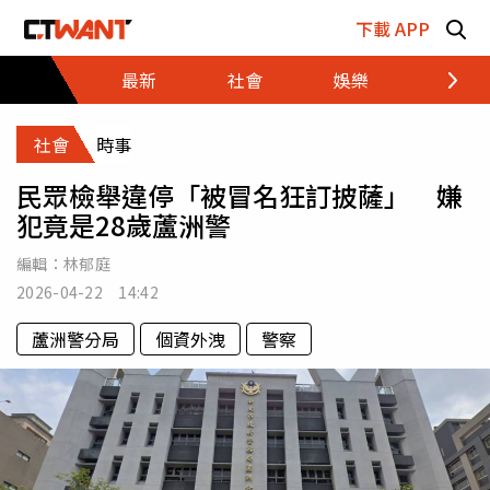
跳至主要內容區塊
下載 APP
最新
社會
娛樂
財經
社會
時事
民眾檢舉違停「被冒名狂訂披薩」 嫌
犯竟是28歲蘆洲警
編輯：
林郁庭
2026-04-22 14:42
蘆洲警分局
個資外洩
警察