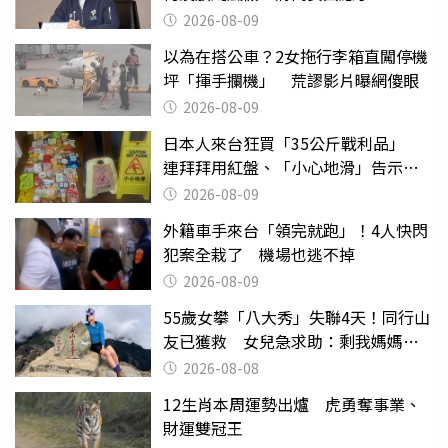
2026-08-09
以為在搭公車？2女拖行李箱直闖停機
坪「揮手攔機」 荒謬影片曝網傻眼
2026-08-09
日本人來台狂買「35公斤戰利品」
連拜拜用紅盤、「小心地滑」告示牌
也帶回家
2026-08-09
外籍車手來台「領完就跑」！4人快閃
犯案全栽了 機場也逃不掉
2026-08-09
55歲女攀「八大秀」失聯4天！同行山
友已獲救 女兒急求助：剩我媽媽還
沒找到
2026-08-08
12生肖本周運勢出爐 虎勇奪事業、
財運雙冠王