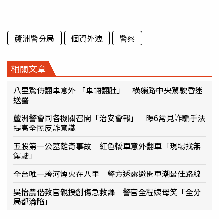
蘆洲警分局
個資外洩
警察
相關文章
八里驚傳翻車意外 「車輛翻肚」 橫躺路中央駕駛昏迷
送醫
蘆洲警會同各機關召開「治安會報」 曝6常見詐騙手法
提高全民反詐意識
五股第一公墓離奇事故 紅色轎車意外翻車「現場找無
駕駛」
全台唯一跨河煙火在八里 警方透露避開車潮最佳路線
吳怡農偕教官親授創傷急救課 警官全程姨母笑「全分
局都淪陷」