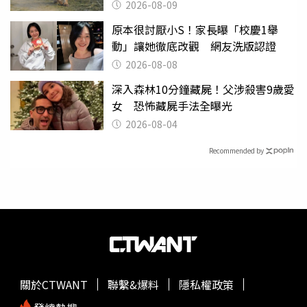
2026-08-09
原本很討厭小S！家長曝「校慶1舉
動」讓她徹底改觀 網友洗版認證
2026-08-08
深入森林10分鐘藏屍！父涉殺害9歲愛
女 恐怖藏屍手法全曝光
2026-08-04
Recommended by
關於CTWANT
聯繫&爆料
隱私權政策