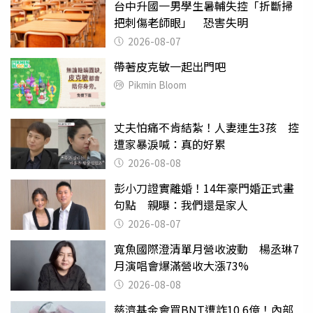
台中升國一男學生暑輔失控「折斷掃
把刺傷老師眼」 恐害失明
2026-08-07
帶著皮克敏一起出門吧
Pikmin Bloom
丈夫怕痛不肯結紮！人妻連生3孩 控
遭家暴淚喊：真的好累
2026-08-08
彭小刀證實離婚！14年豪門婚正式畫
句點 親曝：我們還是家人
2026-08-07
寬魚國際澄清單月營收波動 楊丞琳7
月演唱會爆滿營收大漲73%
2026-08-08
慈濟基金會買BNT遭詐10.6億！內部