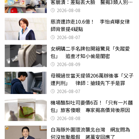
客崩潰：差點丟大臉 醫揭3類人別亂
喝
2026-08-08
慈濟遭詐走10.6億！ 李怡貞曝女律
師背景提4疑點
2026-08-07
女網購二手名牌包開箱驚見「失蹤愛
包」 追查才知小偷是閨密
2026-08-09
母親過世當天提領206萬辦後事「父子
遭判刑」 律師：搶錢先下手是罪
2026-08-07
機場酪梨吐司要價6百！「只有一片麵
包」旅客傻眼 專家揭高價背後原因
2026-08-08
白海豚外圍環流襲北台灣 網友問為
何沒放颱風假 蔣萬安回應了