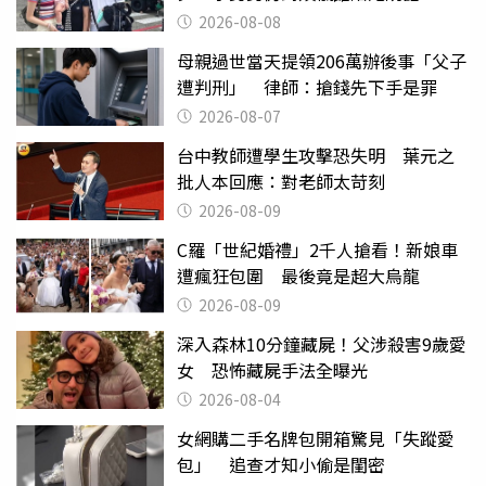
2026-08-08
母親過世當天提領206萬辦後事「父子
遭判刑」 律師：搶錢先下手是罪
2026-08-07
台中教師遭學生攻擊恐失明 葉元之
批人本回應：對老師太苛刻
2026-08-09
C羅「世紀婚禮」2千人搶看！新娘車
遭瘋狂包圍 最後竟是超大烏龍
2026-08-09
深入森林10分鐘藏屍！父涉殺害9歲愛
女 恐怖藏屍手法全曝光
2026-08-04
女網購二手名牌包開箱驚見「失蹤愛
包」 追查才知小偷是閨密