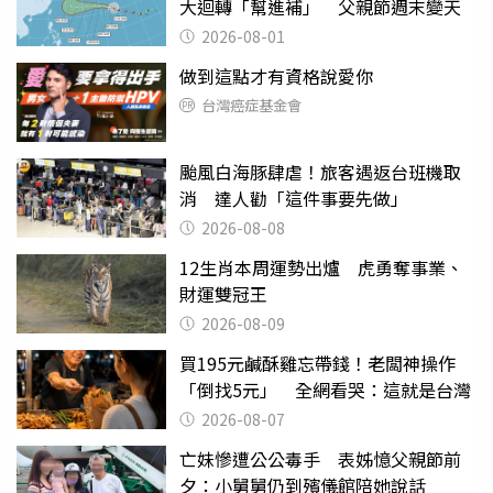
大迴轉「幫進補」 父親節週末變天
2026-08-01
做到這點才有資格說愛你
台灣癌症基金會
颱風白海豚肆虐！旅客遇返台班機取
消 達人勸「這件事要先做」
2026-08-08
12生肖本周運勢出爐 虎勇奪事業、
財運雙冠王
2026-08-09
買195元鹹酥雞忘帶錢！老闆神操作
「倒找5元」 全網看哭：這就是台灣
2026-08-07
亡妹慘遭公公毒手 表姊憶父親節前
夕：小舅舅仍到殯儀館陪她說話