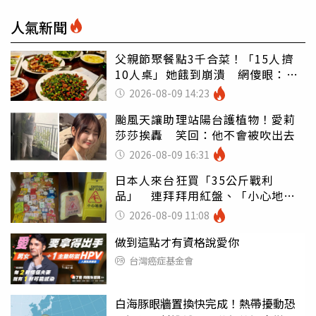
人氣新聞
父親節聚餐點3千合菜！「15人擠
10人桌」她餓到崩潰 網傻眼：讓
店家看笑話
2026-08-09 14:23
颱風天讓助理站陽台護植物！愛莉
莎莎挨轟 笑回：他不會被吹出去
2026-08-09 16:31
日本人來台狂買「35公斤戰利
品」 連拜拜用紅盤、「小心地
滑」告示牌也帶回家
2026-08-09 11:08
做到這點才有資格說愛你
台灣癌症基金會
白海豚眼牆置換快完成！熱帶擾動恐