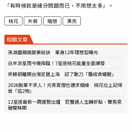
「有時候就是緣分問題而已，不用想太多」。
桃花
外貌
暗戀
漂亮
相關文章
孫淑媚親揭變美秘訣 單身12年理想型曝光
白羊流星雨今晚降臨！7星座桃花能量全面爆發
祈錦鈅離開台灣定居上海 認了動刀「腫成食蟻獸」
2026脫單不求人！元宵賞燈也適求姻緣 桃花位上記得
放「這2物」
12星座最新一周運勢出爐 巨蟹遇人生轉折點、雙魚突
破曖昧期