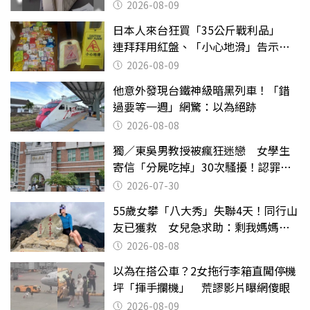
2026-08-09
日本人來台狂買「35公斤戰利品」
連拜拜用紅盤、「小心地滑」告示牌
也帶回家
2026-08-09
他意外發現台鐵神級暗黑列車！「錯
過要等一週」網驚：以為絕跡
2026-08-08
獨／東吳男教授被瘋狂迷戀 女學生
寄信「分屍吃掉」30次騷擾！認罪免
關
2026-07-30
55歲女攀「八大秀」失聯4天！同行山
友已獲救 女兒急求助：剩我媽媽還
沒找到
2026-08-08
以為在搭公車？2女拖行李箱直闖停機
坪「揮手攔機」 荒謬影片曝網傻眼
2026-08-09