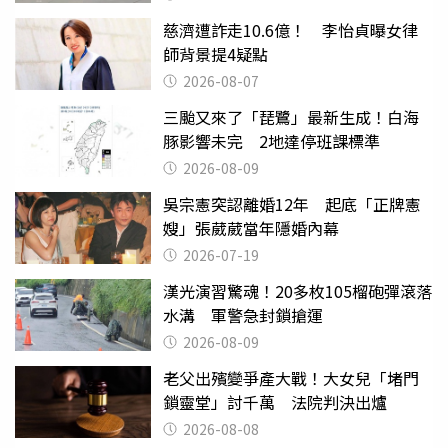
慈濟遭詐走10.6億！ 李怡貞曝女律
師背景提4疑點
2026-08-07
三颱又來了「琵鷺」最新生成！白海
豚影響未完 2地達停班課標準
2026-08-09
吳宗憲突認離婚12年 起底「正牌憲
嫂」張葳葳當年隱婚內幕
2026-07-19
漢光演習驚魂！20多枚105榴砲彈滾落
水溝 軍警急封鎖搶運
2026-08-09
老父出殯變爭產大戰！大女兒「堵門
鎖靈堂」討千萬 法院判決出爐
2026-08-08