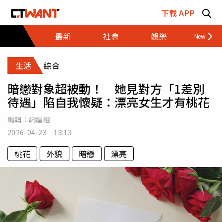
跳至主要內容區塊
下載 APP
最新
社會
娛樂
財經
生活
綜合
暗戀對象超被動！ 她見對方「1差別
待遇」陷自我懷疑：漂亮女生才有桃花
編輯：
網編組
2026-04-23 13:13
桃花
外貌
暗戀
漂亮