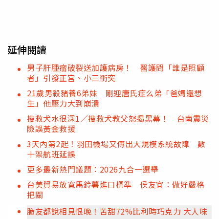
延伸閱讀
男子肝腫瘤破裂送加護病房！ 醫護問「誰是照顧
者」引發正宮、小三衝突
21歲男殺豬養6弟妹 剛迎唐氏症么弟「爸媽還想
生」他壓力大到崩潰
搜救犬水很深1／搜救犬教父怒揭黑幕！ 台南震災
險誤黃金救援
3天內第2起！羽田機場又傳出大規模系統故障 數
十架航班延誤
更多最新熱門議題：2026九合一選舉
台美貿易放寬馬鈴薯進口標準 侯友宜：做好嚴格
把關
脆友都說相見恨晚！苦甜72%比利時巧克力 大人味