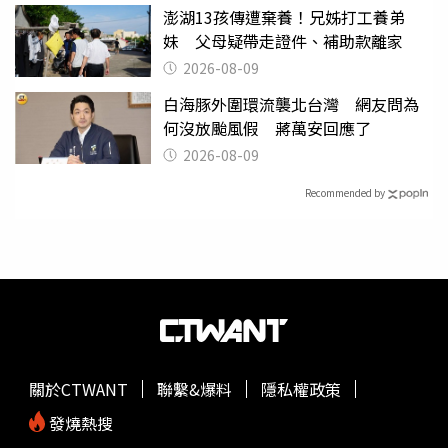
澎湖13孩傳遭棄養！兄姊打工養弟
妹 父母疑帶走證件、補助款離家
2026-08-09
白海豚外圍環流襲北台灣 網友問為
何沒放颱風假 蔣萬安回應了
2026-08-09
Recommended by
關於CTWANT
聯繫&爆料
隱私權政策
發燒熱搜