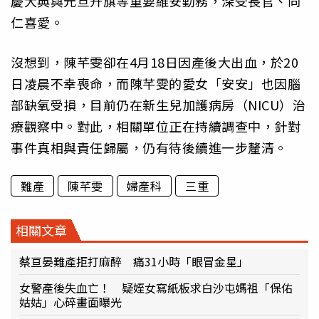
慶大典與元旦升旗等重要維安勤務，深受長官、同
仁喜愛。
沒想到，陳芊雯卻在4月18日因產後大出血，於20
日凌晨不幸喪命，而陳芊雯的愛女「安安」也因腦
部缺氧受損，目前仍在新生兒加護病房（NICU）治
療觀察中。對此，相關單位正在持續調查中，針對
事件真相與責任歸屬，仍有待後續進一步釐清。
難產
陳芊雯
婦產科
三重
相關文章
蔡亘晏難產拒打麻醉 痛31小時「眼冒金星」
女警產後失血亡！ 疑姪女寫紙板求白沙屯媽祖「保佑
姑姑」心碎畫面曝光