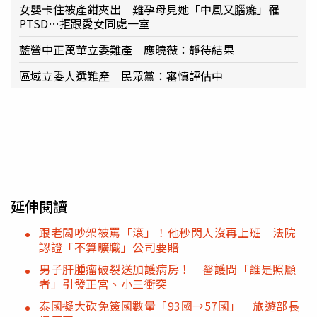
女嬰卡住被產鉗夾出 難孕母見她「中風又腦癱」罹
PTSD…拒跟愛女同處一室
藍營中正萬華立委難產 應曉薇：靜待結果
區域立委人選難產 民眾黨：審慎評估中
延伸閱讀
跟老闆吵架被罵「滾」！他秒閃人沒再上班 法院
認證「不算曠職」公司要賠
男子肝腫瘤破裂送加護病房！ 醫護問「誰是照顧
者」引發正宮、小三衝突
泰國擬大砍免簽國數量「93國→57國」 旅遊部長