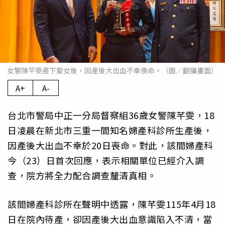
女警陳芊雯產下愛女後，因產後大出血不幸喪命。（圖／翻攝畫面）
A+
A-
台北市警局中正一分局督察組36歲女警陳芊雯，18
日凌晨在新北市三重一間知名婦產科診所生產後，
因產後大出血不幸於20日喪命。對此，該間婦產科
今（23）日首次回應，表示相關單位已經介入調
查，院方將全力配合調查釐清真相。
該間婦產科診所在聲明中透露，陳芊雯115年4月18
日在院內待產，卻因產後大出血意識陷入不清，當