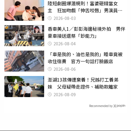
陸短劇圈爆潛規則！富婆砸錢當女
主 狂加吻戲「伸舌咬唇」男演員崩
潰
2026-08-03
香車美人1／彭彭海邊秘境外拍 男伴
豪車接送還祭「鈔能力」
2026-08-04
「車是我的、油也是我的」睡車竟被
收住宿費 官方一句話打臉飯店
2026-08-06
澎湖13孩傳遭棄養！兄姊打工養弟
妹 父母疑帶走證件、補助款離家
2026-08-09
Recommended by