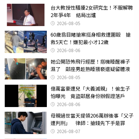
台大教授性騷擾2女研究生！不服解聘
2年爭4年 結局出爐
2026-08-05
60歲翁目睹搶案挺身相救遭圍毆 搶
救5天亡！嫌犯最小才12歲
2026-08-06
她公開恐怖飛行經歷！搭機睡醒褲子
濕了 鄰座男趁熟睡猥褻還疑留體液
2026-08-05
億萬富豪遭兒「大義滅親」！偷生子
怕曝光 竟盜鄰居身份辦假證落戶
2026-08-06
母親過世當天提領206萬辦後事「父子
遭判刑」 律師：搶錢先下手是罪
2026-08-07