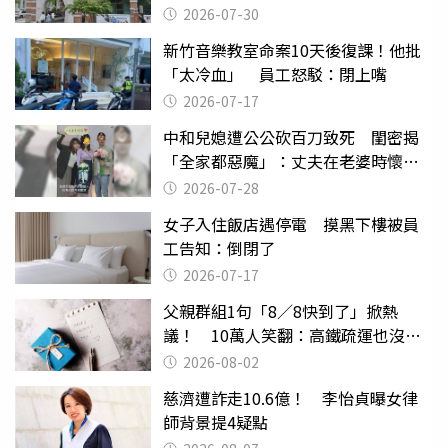
關
2026-07-30
新竹音樂教室命案10天後復課！他批
「太冷血」 員工怒駁：閉上嘴
2026-07-17
中和兒媳遭公公砍百刀致死 閨密揭
「全家都惡魔」：丈夫在老婆時懷孕
摔東西
2026-07-28
女子入住飯店遇停電 摸黑下樓被員
工告知：倒閉了
2026-07-17
父親群組1句「8／8快到了」掀熱
議！ 10萬人笑翻：高鐵疏運也沒列
父親節
2026-08-02
慈濟遭詐走10.6億！ 李怡貞曝女律
師背景提4疑點