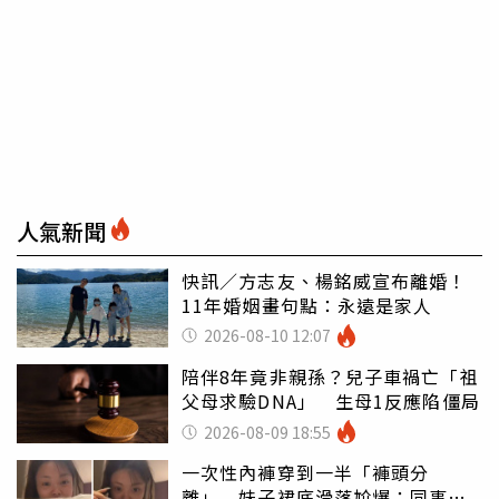
人氣新聞
快訊／方志友、楊銘威宣布離婚！
11年婚姻畫句點：永遠是家人
2026-08-10 12:07
陪伴8年竟非親孫？兒子車禍亡「祖
父母求驗DNA」 生母1反應陷僵局
2026-08-09 18:55
一次性內褲穿到一半「褲頭分
離」 妹子裙底滑落尬爆：同事全