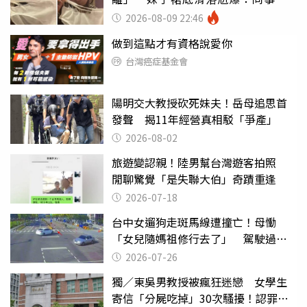
看光
2026-08-09 22:46
做到這點才有資格說愛你
台灣癌症基金會
陽明交大教授砍死妹夫！岳母追思首
發聲 揭11年經營真相駁「爭產」
2026-08-02
旅遊變認親！陸男幫台灣遊客拍照
閒聊驚覺「是失聯大伯」奇蹟重逢
2026-07-18
台中女遛狗走斑馬線遭撞亡！母慟
「女兒隨媽祖修行去了」 駕駛過失
致死判9月
2026-07-26
獨／東吳男教授被瘋狂迷戀 女學生
寄信「分屍吃掉」30次騷擾！認罪免