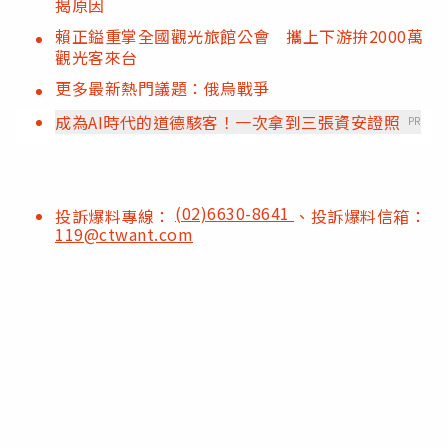
揭原因
賴正鎰重掌全國觀光旅館公會 攜上下游拚2000萬
觀光客來台
更多最新熱門議題：俄烏戰爭
成為AI時代的道德駭客！一次拿到三張資安證照
PR
(02)6630-8641
投訴爆料專線：
、投訴爆料信箱：
119@ctwant.com