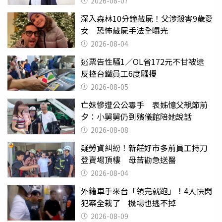
2026-08-07
深入森林10分鐘藏屍！父涉殺害9歲愛
女 恐怖藏屍手法全曝光
2026-08-04
逃票告性騷1／OL省172元不甘被逮
反控台鐵員工6度騷擾
2026-08-05
亡妹慘遭公公毒手 表姊憶父親節前
夕：小舅舅仍到殯儀館陪她說話
2026-08-08
疑勞資糾紛！新莊好市多前員工持刀
登賣場頂樓 母苦勸急送醫
2026-08-04
外籍車手來台「領完就跑」！4人快閃
犯案全栽了 機場也逃不掉
2026-08-09