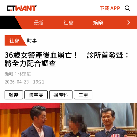
跳至主要內容區塊
下載 APP
最新
社會
娛樂
財經
社會
時事
36歲女警產後血崩亡！ 診所首發聲：
將全力配合調查
編輯：
林郁庭
2026-04-23 19:21
難產
陳芊雯
婦產科
三重