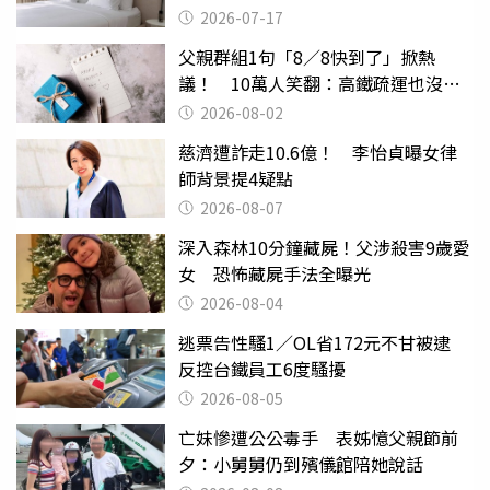
2026-07-17
父親群組1句「8／8快到了」掀熱
議！ 10萬人笑翻：高鐵疏運也沒列
父親節
2026-08-02
慈濟遭詐走10.6億！ 李怡貞曝女律
師背景提4疑點
2026-08-07
深入森林10分鐘藏屍！父涉殺害9歲愛
女 恐怖藏屍手法全曝光
2026-08-04
逃票告性騷1／OL省172元不甘被逮
反控台鐵員工6度騷擾
2026-08-05
亡妹慘遭公公毒手 表姊憶父親節前
夕：小舅舅仍到殯儀館陪她說話