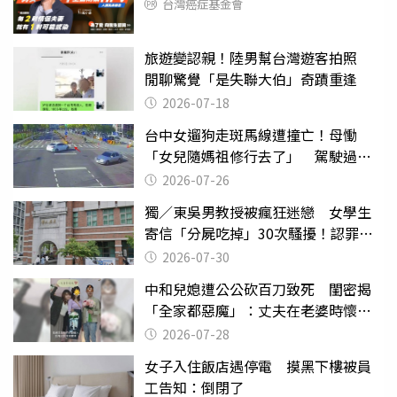
台灣癌症基金會
旅遊變認親！陸男幫台灣遊客拍照
閒聊驚覺「是失聯大伯」奇蹟重逢
2026-07-18
台中女遛狗走斑馬線遭撞亡！母慟
「女兒隨媽祖修行去了」 駕駛過失
致死判9月
2026-07-26
獨／東吳男教授被瘋狂迷戀 女學生
寄信「分屍吃掉」30次騷擾！認罪免
關
2026-07-30
中和兒媳遭公公砍百刀致死 閨密揭
「全家都惡魔」：丈夫在老婆時懷孕
摔東西
2026-07-28
女子入住飯店遇停電 摸黑下樓被員
工告知：倒閉了