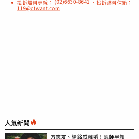
(02)6630-8641
投訴爆料專線：
、投訴爆料信箱：
119@ctwant.com
人氣新聞
方志友、楊銘威離婚！恩師早知