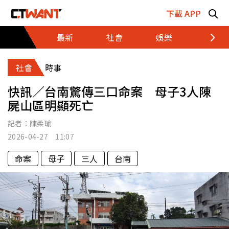
跳至主要內容區塊
下載 APP
最新
社會
娛樂
財經
社會
時事
快訊／台南驚傳三口命案 母子3人陳
屍山區明顯死亡
記者：
陳柔瑜
2026-04-27 11:07
命案
母子
三人
台南