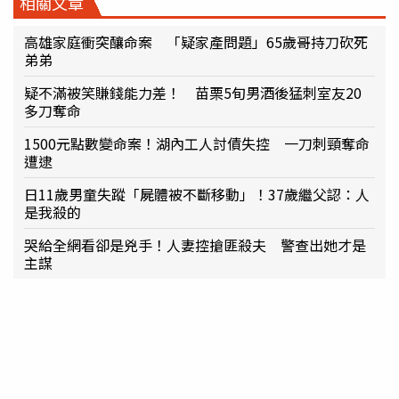
相關文章
高雄家庭衝突釀命案 「疑家產問題」65歲哥持刀砍死
弟弟
疑不滿被笑賺錢能力差！ 苗栗5旬男酒後猛刺室友20
多刀奪命
1500元點數變命案！湖內工人討債失控 一刀刺頸奪命
遭逮
日11歲男童失蹤「屍體被不斷移動」！37歲繼父認：人
是我殺的
哭給全網看卻是兇手！人妻控搶匪殺夫 警查出她才是
主謀