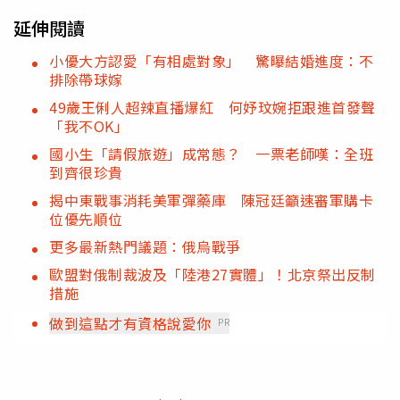
延伸閱讀
小優大方認愛「有相處對象」 驚曝結婚進度：不
排除帶球嫁
49歲王俐人超辣直播爆紅 何妤玟婉拒跟進首發聲
「我不OK」
國小生「請假旅遊」成常態？ 一票老師嘆：全班
到齊很珍貴
揭中東戰事消耗美軍彈藥庫 陳冠廷籲速審軍購卡
位優先順位
更多最新熱門議題：俄烏戰爭
歐盟對俄制裁波及「陸港27實體」！北京祭出反制
措施
做到這點才有資格說愛你
PR