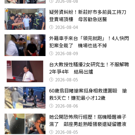
2026-08-08
疑勞資糾紛！新莊好市多前員工持刀
登賣場頂樓 母苦勸急送醫
2026-08-04
外籍車手來台「領完就跑」！4人快閃
犯案全栽了 機場也逃不掉
2026-08-09
台大教授性騷擾2女研究生！不服解聘
2年爭4年 結局出爐
2026-08-05
60歲翁目睹搶案挺身相救遭圍毆 搶
救5天亡！嫌犯最小才12歲
2026-08-06
她公開恐怖飛行經歷！搭機睡醒褲子
濕了 鄰座男趁熟睡猥褻還疑留體液
2026-08-05