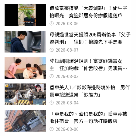
億萬富豪遭兒「大義滅親」！偷生子
怕曝光 竟盜鄰居身份辦假證落戶
2026-08-06
母親過世當天提領206萬辦後事「父子
遭判刑」 律師：搶錢先下手是罪
2026-08-07
陸短劇圈爆潛規則！富婆砸錢當女
主 狂加吻戲「伸舌咬唇」男演員崩
潰
2026-08-03
香車美人1／彭彭海邊秘境外拍 男伴
豪車接送還祭「鈔能力」
2026-08-04
「車是我的、油也是我的」睡車竟被
收住宿費 官方一句話打臉飯店
2026-08-06