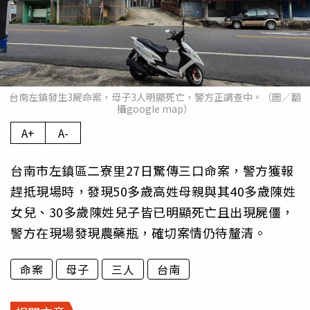
台南左鎮發生3屍命案，母子3人明顯死亡，警方正調查中。（圖／翻
攝google map）
A+
A-
台南市左鎮區二寮里27日驚傳三口命案，警方獲報
趕抵現場時，發現50多歲高姓母親與其40多歲陳姓
女兒、30多歲陳姓兒子皆已明顯死亡且出現屍僵，
警方在現場發現農藥瓶，確切案情仍待釐清。
命案
母子
三人
台南