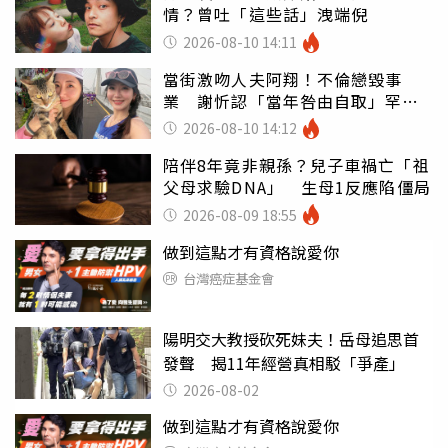
情？曾吐「這些話」洩端倪
2026-08-10 14:11
當街激吻人夫阿翔！不倫戀毀事
業 謝忻認「當年咎由自取」罕吐
心聲
2026-08-10 14:12
陪伴8年竟非親孫？兒子車禍亡「祖
父母求驗DNA」 生母1反應陷僵局
2026-08-09 18:55
做到這點才有資格說愛你
台灣癌症基金會
陽明交大教授砍死妹夫！岳母追思首
發聲 揭11年經營真相駁「爭產」
2026-08-02
做到這點才有資格說愛你