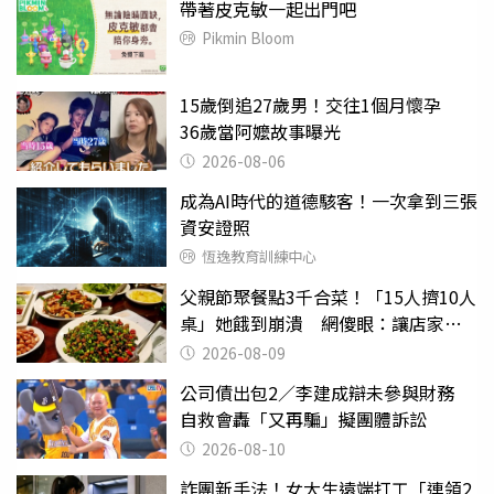
帶著皮克敏一起出門吧
Pikmin Bloom
15歲倒追27歲男！交往1個月懷孕
36歲當阿嬤故事曝光
2026-08-06
成為AI時代的道德駭客！一次拿到三張
資安證照
恆逸教育訓練中心
父親節聚餐點3千合菜！「15人擠10人
桌」她餓到崩潰 網傻眼：讓店家看
笑話
2026-08-09
公司債出包2／李建成辯未參與財務
自救會轟「又再騙」擬團體訴訟
2026-08-10
詐團新手法！女大生遠端打工「連領2