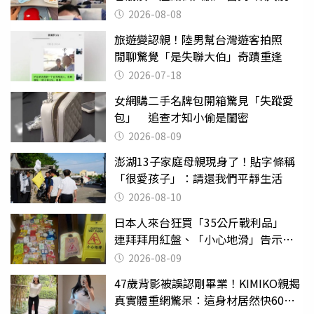
喝
2026-08-08
旅遊變認親！陸男幫台灣遊客拍照
閒聊驚覺「是失聯大伯」奇蹟重逢
2026-07-18
女網購二手名牌包開箱驚見「失蹤愛
包」 追查才知小偷是閨密
2026-08-09
澎湖13子家庭母親現身了！貼字條稱
「很愛孩子」：請還我們平靜生活
2026-08-10
日本人來台狂買「35公斤戰利品」
連拜拜用紅盤、「小心地滑」告示牌
也帶回家
2026-08-09
47歲背影被誤認剛畢業！KIMIKO親揭
真實體重網驚呆：這身材居然快60公