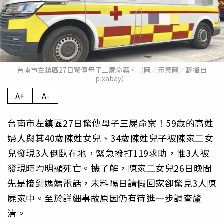
台南市左鎮區27日驚傳母子三屍命案。（圖／示意圖／翻攝自
pixabay）
A+
A-
台南市左鎮區27日驚傳母子三屍命案！59歲的高姓
婦人與其40歲陳姓女兒、34歲陳姓兒子被陳家二女
兒發現3人倒臥在地，緊急撥打119求助，惟3人被
發現時均明顯死亡。據了解，陳家二女兒26日晚間
先是接到媽媽電話，未料隔日請假回家卻驚見3人陳
屍家中。至於詳細事故原因仍有待進一步調查釐
清。