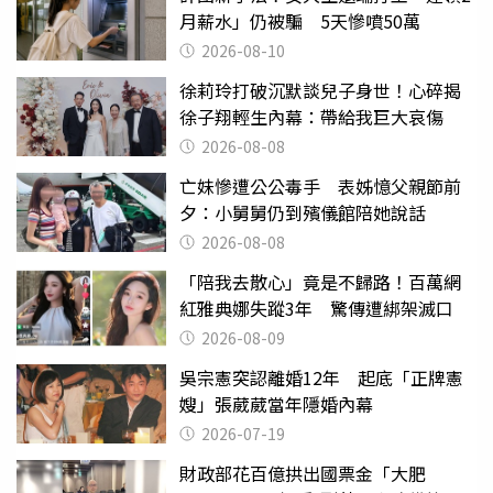
月薪水」仍被騙 5天慘噴50萬
2026-08-10
徐莉玲打破沉默談兒子身世！心碎揭
徐子翔輕生內幕：帶給我巨大哀傷
2026-08-08
亡妹慘遭公公毒手 表姊憶父親節前
夕：小舅舅仍到殯儀館陪她說話
2026-08-08
「陪我去散心」竟是不歸路！百萬網
紅雅典娜失蹤3年 驚傳遭綁架滅口
2026-08-09
吳宗憲突認離婚12年 起底「正牌憲
嫂」張葳葳當年隱婚內幕
2026-07-19
財政部花百億拱出國票金「大肥