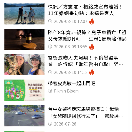
快訊／方志友、楊銘威宣布離婚！
11年婚姻畫句點：永遠是家人
2026-08-10 12:07
陪伴8年竟非親孫？兒子車禍亡「祖
父母求驗DNA」 生母1反應陷僵局
2026-08-09 18:55
當街激吻人夫阿翔！不倫戀毀事
業 謝忻認「當年咎由自取」罕吐
心聲
2026-08-10 14:12
帶著皮克敏一起出門吧
Pikmin Bloom
台中女遛狗走斑馬線遭撞亡！母慟
「女兒隨媽祖修行去了」 駕駛過失
致死判9月
2026-07-26