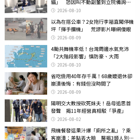
貓」 恐因叫不動副董到立院備詢惹
議
2026-08-10
以為在搭公車？2女拖行李箱直闖停機
坪「揮手攔機」 荒謬影片曝網傻眼
2026-08-09
4颱共舞機率低！台灣周邊水氣充沛
「2大階段影響」慎防豪、大雨
2026-08-10
省吃儉用40年存千萬！68歲嬤退休卻
崩潰後悔：有錢但沒時間了
2026-08-09
陽明交大教授砍死妹夫！岳母追思首
發聲 揭11年經營真相駁「爭產」
2026-08-02
飛機餐發這果汁爆「廁所之亂」？乘
客崩潰：差點丟大臉 醫揭3類人別亂