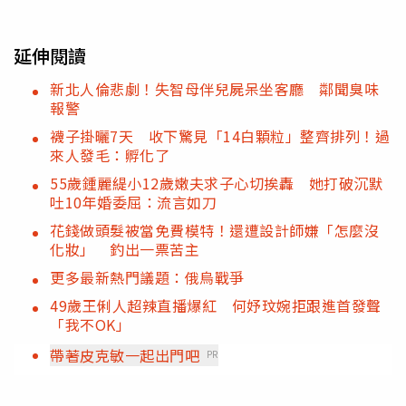
延伸閱讀
新北人倫悲劇！失智母伴兒屍呆坐客廳 鄰聞臭味
報警
襪子掛曬7天 收下驚見「14白顆粒」整齊排列！過
來人發毛：孵化了
55歲鍾麗緹小12歲嫩夫求子心切挨轟 她打破沉默
吐10年婚委屈：流言如刀
花錢做頭髮被當免費模特！還遭設計師嫌「怎麼沒
化妝」 釣出一票苦主
更多最新熱門議題：俄烏戰爭
49歲王俐人超辣直播爆紅 何妤玟婉拒跟進首發聲
「我不OK」
帶著皮克敏一起出門吧
PR