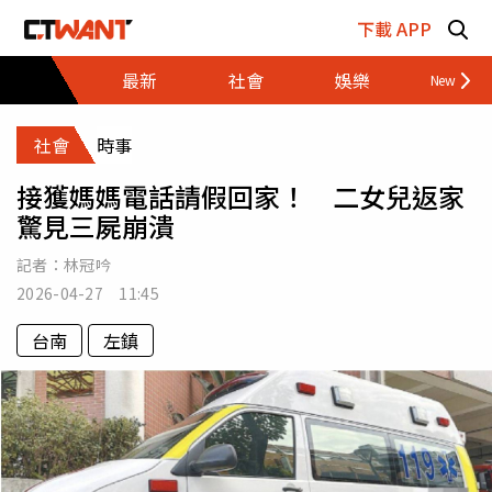
跳至主要內容區塊
下載 APP
最新
社會
娛樂
財經
社會
時事
接獲媽媽電話請假回家！ 二女兒返家
驚見三屍崩潰
記者：
林冠吟
2026-04-27 11:45
台南
左鎮