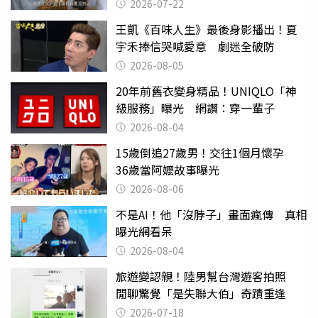
2026-07-22
王凱《百味人生》最後身影播出！夏
宇禾捧信哭喊愛意 劇迷全破防
2026-08-05
20年前舊衣變身精品！UNIQLO「神
級服務」曝光 網讚：穿一輩子
2026-08-04
15歲倒追27歲男！交往1個月懷孕
36歲當阿嬤故事曝光
2026-08-06
不是AI！他「沒脖子」畫面瘋傳 真相
曝光網看呆
2026-08-04
旅遊變認親！陸男幫台灣遊客拍照
閒聊驚覺「是失聯大伯」奇蹟重逢
2026-07-18