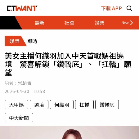
跳至主要內容區塊
下載 APP
最新
社會
娛樂
財經
娛樂
即時
美女主播何織羽加入中天首戰媽祖遶
境 驚喜解鎖「鑽轎底」、「扛轎」願
望
記者：
常朝貴
2026-04-30 10:58
大甲媽
遶境
何織羽
扛轎
鑽轎底
中天新聞