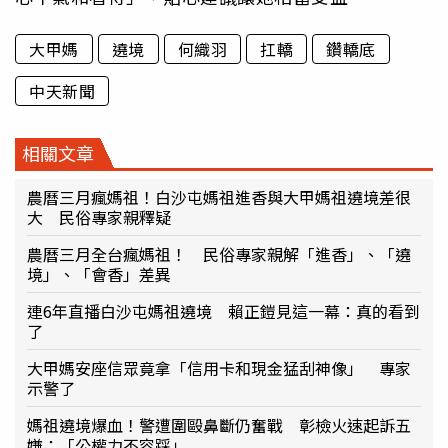
大甲媽
遶境
何織羽
扛轎
鑽轎底
中天新聞
相關文章
農曆三月瘋媽祖！白沙屯媽祖進香與大甲媽祖遶境差很
大 民俗專家親釋疑
農曆三月全台瘋媽祖！ 民俗專家親解「進香」、「遶
境」、「會香」差異
連6年直播白沙屯媽祖遶境 賴正鎧見這一幕：真的看到
了
大甲媽安座信眾竟拿「信用卡和現金猛刮神像」 專家
示警了
媽祖遶境爆血！警遭圍毆鼻斷仍奮戰 彰檢火速起訴五
嫌：「公權力不容踩」