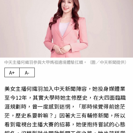
中天主播何織羽參與大甲媽祖遶境體驗扛轎。（圖／中天新聞提供）
A+
A-
美女主播何織羽加入中天新聞陣容，她投身媒體業
至今12年，其實大學時她主修歷史，在大四面臨職
涯規劃時，曾一度感到迷惘，「那時候覺得前途茫
茫，歷史系要幹嘛？」因著大三有輔修新聞，所以
看到電視台主播大賽的招募，她便抱持嘗試的心態