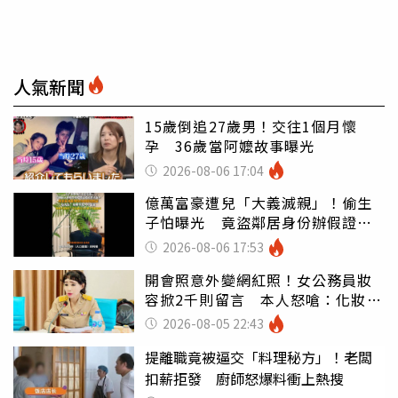
人氣新聞
15歲倒追27歲男！交往1個月懷
孕 36歲當阿嬤故事曝光
2026-08-06 17:04
億萬富豪遭兒「大義滅親」！偷生
子怕曝光 竟盜鄰居身份辦假證落
戶
2026-08-06 17:53
開會照意外變網紅照！女公務員妝
容掀2千則留言 本人怒嗆：化妝有
錯嗎
2026-08-05 22:43
提離職竟被逼交「料理秘方」！老闆
扣薪拒發 廚師怒爆料衝上熱搜