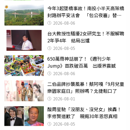
今年3起墜橋事故！南投小半天高架橋
封路辦平安法會 「包公夜審」替亡
魂伸冤
2026-08-06
台大教授性騷擾2女研究生！不服解聘
2年爭4年 結局出爐
2026-08-05
650萬冊神話崩了！《週刊少年
Jump》首跌破百萬 出版界震撼
2026-08-06
二伯品牌抄襲風暴！蔡阿嘎「9月兒童
樂園家庭日」照辦嗎？北捷鬆口了
2026-08-01
酸周星馳「沒朋友、沒兒女」挨轟！
李修賢道歉了 親揭30年恩怨真相
2026-08-05