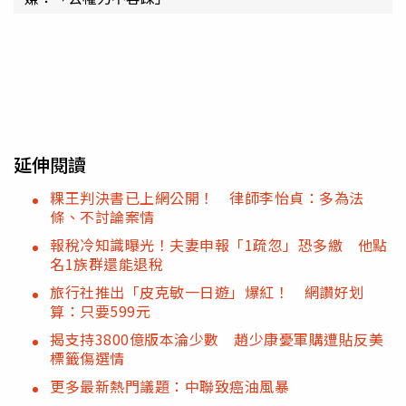
延伸閱讀
粿王判決書已上網公開！ 律師李怡貞：多為法
條、不討論案情
報稅冷知識曝光！夫妻申報「1疏忽」恐多繳 他點
名1族群還能退稅
旅行社推出「皮克敏一日遊」爆紅！ 網讚好划
算：只要599元
揭支持3800億版本淪少數 趙少康憂軍購遭貼反美
標籤傷選情
更多最新熱門議題：中聯致癌油風暴