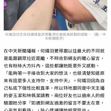
何織羽坦言採訪遶境是非常難得也是極具挑戰的經驗。（圖／中
天新聞提供）
在中天新聞播報，何織羽覺得跟以往最大的不同就
是能跟觀眾拉近距離，不時收到網友的暖心留言，
也有粉絲大方抖內，這些都讓她既意外又感動，
「能夠第一手接收到大家的想法，也很清楚知道原
來有這麼多人支持你、支持中天」。何織羽因為自
己私底下個性比較直率，所以特地跟同是中天主播
的麥玉潔和林佩潔請教，兩位好友也以過來人的經
驗跟她分享「如遇到網友過激的留言不要太在意，
心平氣和看待」，貼心建議讓她相當受益。