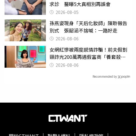
求診 醫曝5大真相別再誤會
2026-08-05
孫燕姿現身「天后化妝師」陳聆薇告
別式 張韶涵不捨喊：一路好走
2026-08-06
女網紅慘被兩度感情詐騙！前夫假割
頸詐光200萬再遇假富商「養套殺
2000萬」
2026-08-06
Recommended by
關於CTWANT
聯繫&爆料
隱私權政策