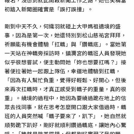
報名，沒想到就此開啟新聞工作之路，她也笑稱當
初踏入新聞圈確實是「誤打誤撞」。
剛到中天不久，何織羽就碰上大甲媽祖遶境的盛
事，因為是第一次，她還特別到松山慈祐宮拜拜，
祈願能有機會體驗「扛轎」與「鑽轎底」。當她第
一天站在神轎旁採訪時，鎮瀾宮的轎班人員發現她
似乎很想嘗試，便主動問她「妳也想要扛嗎？」接
著便拉著她一起跟上隊伍，幸運地體驗到扛轎，
「因為有人幫忙負重，覺得好輕鬆、好開心，但後
來再次扛轎時，才真正感受到轎子的重量，真的很
重」。繞境的過程中，她因為要繞過跪在地上的信
眾去找同事，就在思考怎麼開口跟大家借過時，轎
班的人員突然喊「轎子要來了，趴下」，她自然就
順勢跪下趴好，剛好就順利鑽過轎底，讓她內心驚
呼：「雖然是陰差陽錯，但都剛好實現了我的願