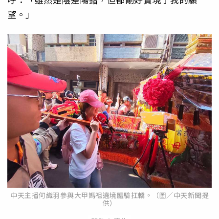
望。」
中天主播何織羽參與大甲媽祖遶境體驗扛轎。（圖／中天新聞提
供）