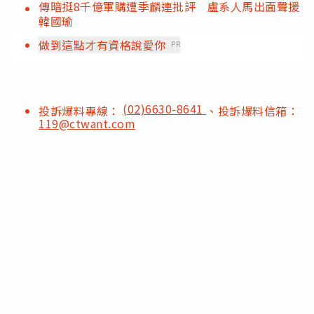
傳暗挺8千億軍購遭季麟連批評 盧系人馬出面聲援
韓國瑜
做到這點才有資格說愛你
PR
(02)6630-8641
投訴爆料專線：
、投訴爆料信箱：
119@ctwant.com