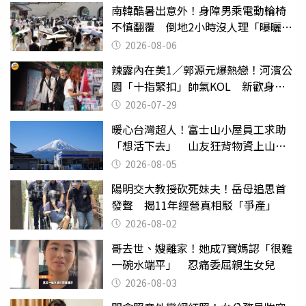
南韓酷暑出意外！身障男乘電動輪椅
不慎翻覆 倒地2小時沒人理「曝曬
亡」
2026-08-06
辣露內在美1／郭源元爆熱戀！河濱公
園「十指緊扣」帥氣KOL 新歡身份
曝光
2026-07-29
暖心台灣超人！富士山小屋員工求助
「想活下去」 山友狂背物資上山：
台灣真的是寶島
2026-08-05
陽明交大教授砍死妹夫！岳母追思首
發聲 揭11年經營真相駁「爭產」
2026-08-02
哥去世、嫂離家！她成7寶媽認「很難
一碗水端平」 忍痛委屈親生女兒
2026-08-03