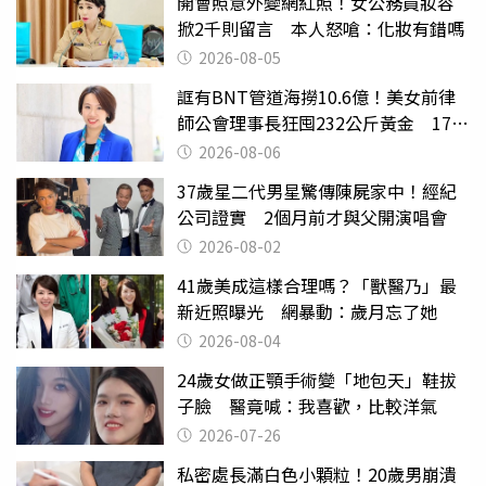
開會照意外變網紅照！女公務員妝容
掀2千則留言 本人怒嗆：化妝有錯嗎
2026-08-05
誆有BNT管道海撈10.6億！美女前律
師公會理事長狂囤232公斤黃金 17人
遭起訴
2026-08-06
37歲星二代男星驚傳陳屍家中！經紀
公司證實 2個月前才與父開演唱會
2026-08-02
41歲美成這樣合理嗎？「獸醫乃」最
新近照曝光 網暴動：歲月忘了她
2026-08-04
24歲女做正顎手術變「地包天」鞋拔
子臉 醫竟喊：我喜歡，比較洋氣
2026-07-26
私密處長滿白色小顆粒！20歲男崩潰