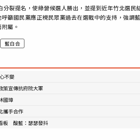
藍白分裂提名，使綠營候選人勝出，並提到近年竹北選民
他呼籲國民黨應正視民眾黨過去在選戰中的支持，強調
面附屬。
藍白合
初心不變
政策宣傳抗府院大軍
林國璋
北攜手合作
看板 酸藍：瑟瑟發抖