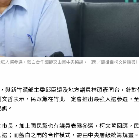
最強人選參選，藍白合作細節交由黨中央協調。（圖／翻攝自柯文哲臉書
動，與新竹黨部主委邱臣遠及地方議員林碩彥同台，針對
柯文哲表示，民眾黨在竹北一定會推出最強人選參選，
協調。
北市長，加上國民黨也有議員表態參選，柯文哲回應，
人選；而藍白之間的合作模式，需由中央層級統籌規畫