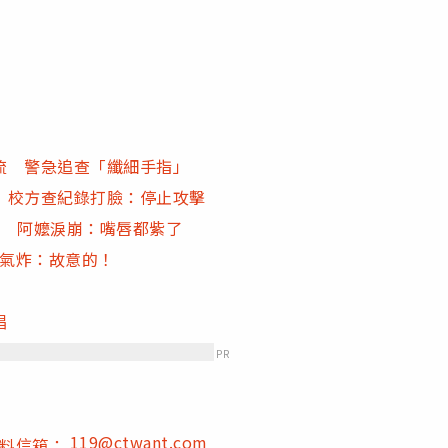
流 警急追查「纖細手指」
 校方查紀錄打臉：停止攻擊
亡 阿嬤淚崩：嘴唇都紫了
者氣炸：故意的！
唱
PR
119@ctwant.com
爆料信箱：