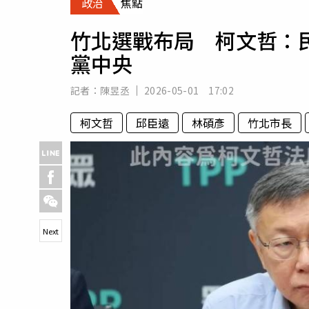
政治
焦點
人物
汽車
竹北選戰布局 柯文哲：
專欄
黨中央
房產新勢力
記者：
陳昱丞
2026-05-01 17:02
柯文哲
邱臣遠
林碩彥
竹北市長
Next