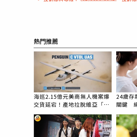
熱門推薦
海巡2.15億元美商無人機案爆
24歲
交貨延宕！產地拉脫維亞「恐
關鍵 
參雜陸零組件」
PR