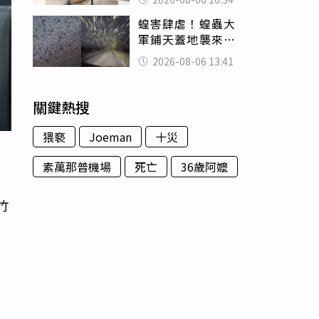
暴力男」離譜紀錄
蝗害肆虐！蝗蟲大
曝光
軍鋪天蓋地襲來宛
如末日 網驚：聖
2026-08-06 13:41
經十災
關鍵熱搜
猥褻
Joeman
十災
）
素萬那普機場
死亡
36歲阿嬤
竹
至
民
。