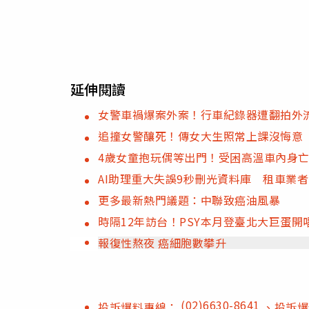
延伸閱讀
女警車禍爆案外案！行車紀錄器遭翻拍外
追撞女警釀死！傳女大生照常上課沒悔意
4歲女童抱玩偶等出門！受困高溫車內身
AI助理重大失誤9秒刪光資料庫 租車業
更多最新熱門議題：中聯致癌油風暴
時隔12年訪台！PSY本月登臺北大巨蛋開
報復性熬夜 癌細胞數攀升
(02)6630-8641
投訴爆料專線：
、投訴