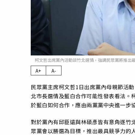
柯文哲出席黨內活動談竹北選情，強調民眾黨將推出
A+
A-
民眾黨主席柯文哲1日出席黨內母親節活
北市長選情及藍白合作可能性發表看法。
於藍白如何合作，應由兩黨黨中央進一步
對於黨內有邱臣遠與林碩彥皆有意角逐竹
眾黨會以勝選為目標，推出最具競爭力的