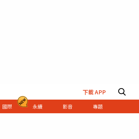
下載 APP
國際
永續
影音
專題