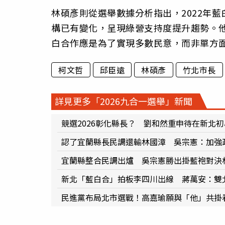
林碩彥則從選舉數據分析指出，2022年
構已有變化，呈現綠營支持度提升趨勢。
白合作應是為了實現多數民意，而非單方
柯文哲
邱臣遠
林碩彥
竹北市長
詳見更多「2026九合一選舉」新聞
競選2026彰化縣長？ 劉和然重申待在新北
認了宜蘭縣長民調還輸林國漳 吳宗憲：加強
宜蘭縣整合民調出爐 吳宗憲勝出掛藍袍對決
新北「藍白合」拍板李四川出線 蔣萬安：雙
民進黨布局北市選戰！高嘉瑜願與「他」共掛