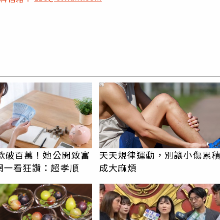
PR
存款破百萬！她公開致富
天天規律運動，別讓小傷累
網一看狂讚：超孝順
成大麻煩