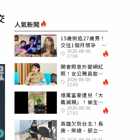
交
人氣新聞
15歲倒追27歲男！
交往1個月懷孕 36
2026-08-06
歲當阿嬤故事曝光
17:04
開會照意外變網紅
照！女公務員妝容
2026-08-05
掀2千則留言 本人
22:43
怒嗆：化妝有錯嗎
億萬富豪遭兒「大
義滅親」！偷生子
2026-08-06
怕曝光 竟盜鄰居
17:53
身份辦假證落戶
高雄欠到台北！長
庚、榮總、部立醫
院都受害 「醫療
2026-08-06 16:34