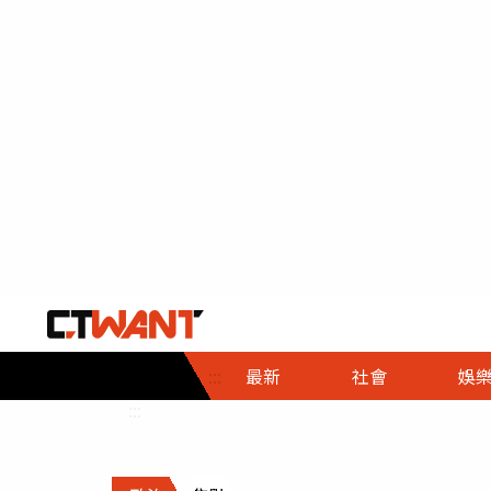
社會首頁
娛樂首頁
財經首頁
政
:::
最新
社會
娛
時事
即時
熱線
:::
直擊
大條
人物
調查
專題
３Ｃ