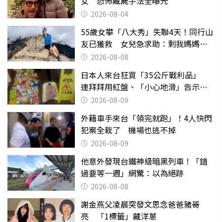
女 恐怖藏屍手法全曝光
2026-08-04
55歲女攀「八大秀」失聯4天！同行山
友已獲救 女兒急求助：剩我媽媽還
沒找到
2026-08-08
日本人來台狂買「35公斤戰利品」
連拜拜用紅盤、「小心地滑」告示牌
也帶回家
2026-08-09
外籍車手來台「領完就跑」！4人快閃
犯案全栽了 機場也逃不掉
2026-08-09
他意外發現台鐵神級暗黑列車！「錯
過要等一週」網驚：以為絕跡
2026-08-08
謝金燕父凌晨突發文思念爸爸豬哥
亮 「1標籤」藏洋蔥