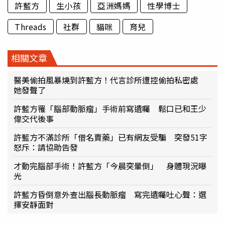
許藍方
生小孩
亞洲媽媽
性學博士
Threads
社群
貓咪
育兒
相關文章
醫美偷拍風暴燒到許藍方！代言診所遭控偷拍私密處
她發聲了
許藍方罹「腦部動脈瘤」手術前寫遺囑 鬆口已和王少
偉交代後事
許藍方不滿診所「借名賣藥」已有網友受騙 突發51字
怒斥：請協助告發
才動完腦部手術！許藍方「今晨突暈倒」 身體現況曝
光
許藍方昏倒意外查出腦長動脈瘤 寫完遺囑吐心聲：選
擇安靜面對