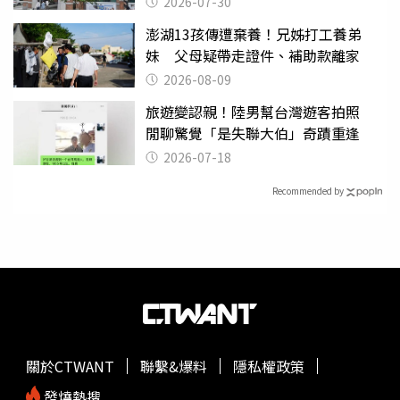
2026-07-30
澎湖13孩傳遭棄養！兄姊打工養弟
妹 父母疑帶走證件、補助款離家
2026-08-09
旅遊變認親！陸男幫台灣遊客拍照
閒聊驚覺「是失聯大伯」奇蹟重逢
2026-07-18
Recommended by
關於CTWANT
聯繫&爆料
隱私權政策
發燒熱搜