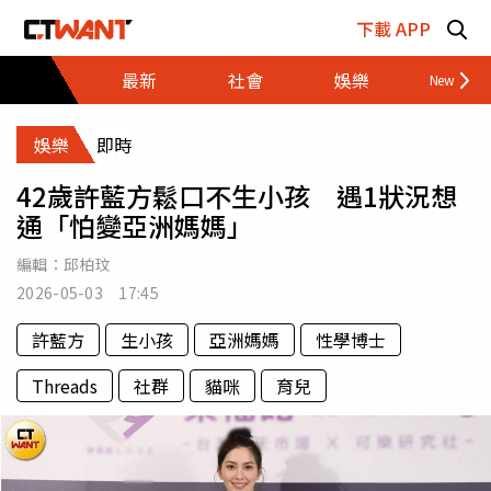
跳至主要內容區塊
下載 APP
最新
社會
娛樂
財經
娛樂
即時
42歲許藍方鬆口不生小孩 遇1狀況想
通「怕變亞洲媽媽」
編輯：
邱柏玟
2026-05-03 17:45
許藍方
生小孩
亞洲媽媽
性學博士
Threads
社群
貓咪
育兒