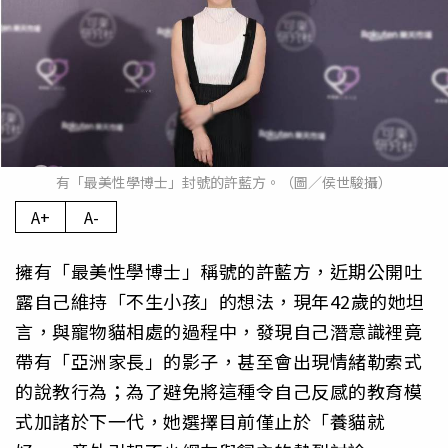
有「最美性學博士」封號的許藍方。（圖／侯世駿攝）
A+
A-
擁有「最美性學博士」稱號的許藍方，近期公開吐
露自己維持「不生小孩」的想法，現年42歲的她坦
言，與寵物貓相處的過程中，發現自己潛意識裡竟
帶有「亞洲家長」的影子，甚至會出現情緒勒索式
的說教行為；為了避免將這種令自己反感的教育模
式加諸於下一代，她選擇目前僅止於「養貓就