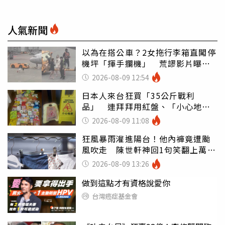
人氣新聞
以為在搭公車？2女拖行李箱直闖停
機坪「揮手攔機」 荒謬影片曝網
傻眼
2026-08-09 12:54
日本人來台狂買「35公斤戰利
品」 連拜拜用紅盤、「小心地
滑」告示牌也帶回家
2026-08-09 11:08
狂風暴雨灌進陽台！他內褲竟遭颱
風吹走 陳世軒神回1句笑翻上萬網
友
2026-08-09 13:26
做到這點才有資格說愛你
台灣癌症基金會