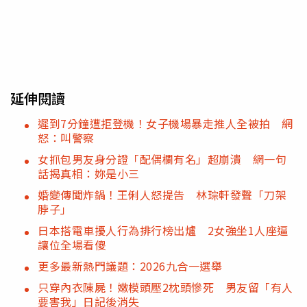
延伸閱讀
遲到7分鐘遭拒登機！女子機場暴走推人全被拍 網
怒：叫警察
女抓包男友身分證「配偶欄有名」超崩潰 網一句
話揭真相：妳是小三
婚變傳聞炸鍋！王俐人怒提告 林琮軒發聲「刀架
脖子」
日本搭電車擾人行為排行榜出爐 2女強坐1人座逼
讓位全場看傻
更多最新熱門議題：2026九合一選舉
只穿內衣陳屍！嫩模頭壓2枕頭慘死 男友留「有人
要害我」日記後消失