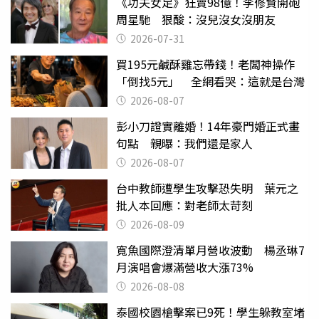
《功夫女足》狂賣98億！李修賢開砲
周星馳 狠酸：沒兒沒女沒朋友
2026-07-31
買195元鹹酥雞忘帶錢！老闆神操作
「倒找5元」 全網看哭：這就是台灣
2026-08-07
彭小刀證實離婚！14年豪門婚正式畫
句點 親曝：我們還是家人
2026-08-07
台中教師遭學生攻擊恐失明 葉元之
批人本回應：對老師太苛刻
2026-08-09
寬魚國際澄清單月營收波動 楊丞琳7
月演唱會爆滿營收大漲73%
2026-08-08
泰國校園槍擊案已9死！學生躲教室堵