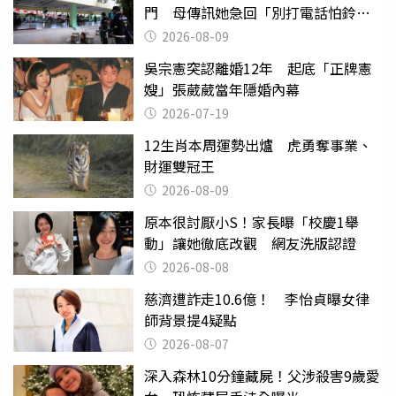
門 母傳訊她急回「別打電話怕鈴
響」
2026-08-09
吳宗憲突認離婚12年 起底「正牌憲
嫂」張葳葳當年隱婚內幕
2026-07-19
12生肖本周運勢出爐 虎勇奪事業、
財運雙冠王
2026-08-09
原本很討厭小S！家長曝「校慶1舉
動」讓她徹底改觀 網友洗版認證
2026-08-08
慈濟遭詐走10.6億！ 李怡貞曝女律
師背景提4疑點
2026-08-07
深入森林10分鐘藏屍！父涉殺害9歲愛