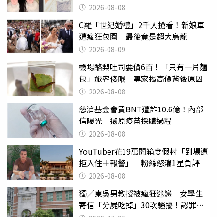
2026-08-08
C羅「世紀婚禮」2千人搶看！新娘車
遭瘋狂包圍 最後竟是超大烏龍
2026-08-09
機場酪梨吐司要價6百！「只有一片麵
包」旅客傻眼 專家揭高價背後原因
2026-08-08
慈濟基金會買BNT遭詐10.6億！內部
信曝光 還原疫苗採購過程
2026-08-08
YouTuber花19萬開箱度假村「到場遭
拒入住＋報警」 粉絲怒灌1星負評
2026-08-08
獨／東吳男教授被瘋狂迷戀 女學生
寄信「分屍吃掉」30次騷擾！認罪免
關