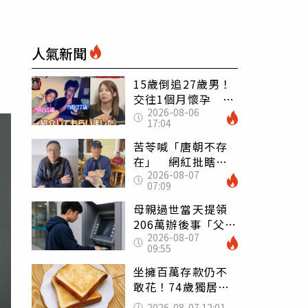
人氣新聞
15歲倒追27歲男！
交往1個月懷孕 36
2026-08-06
歲當阿嬤故事曝光
17:04
苦苓喊「唐朝不存
在」 網紅批瞎編
2026-08-07
歷史：李白、杜甫
07:09
用鮮卑文寫詩？
母親過世當天提領
206萬辦後事「父子
2026-08-07
遭判刑」 律師：
09:55
搶錢先下手是罪
坐擁百萬存款仍不
敢花！74歲獨居翁
「1餐只吃1片吐
2026-08-07 12:01