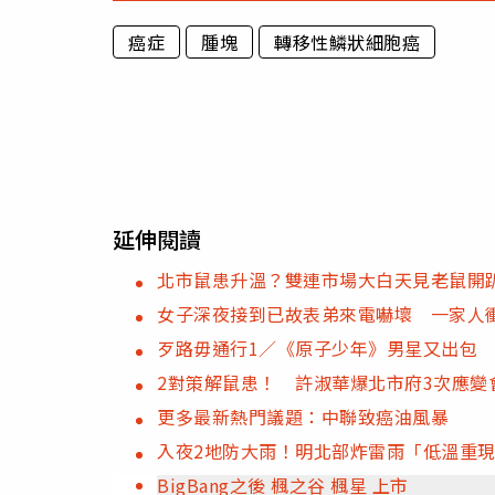
癌症
腫塊
轉移性鱗狀細胞癌
延伸閱讀
北市鼠患升溫？雙連市場大白天見老鼠開
女子深夜接到已故表弟來電嚇壞 一家人
歹路毋通行1／《原子少年》男星又出包
2對策解鼠患！ 許淑華爆北市府3次應變
更多最新熱門議題：中聯致癌油風暴
入夜2地防大雨！明北部炸雷雨「低溫重現
BigBang之後 楓之谷 楓星 上市