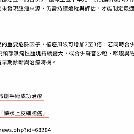
查未發現腫瘤來源，仍需持續追蹤與評估，才能制定最
醫
的重要危險因子，罹癌風險可增加2至3倍，若同時合
現頸部無痛性腫塊持續變大，或合併聲音沙啞、喉嚨異
握早期診斷與治療時機。
微創手術成功治療
「鱗狀上皮細胞癌」
news.php?id=68284