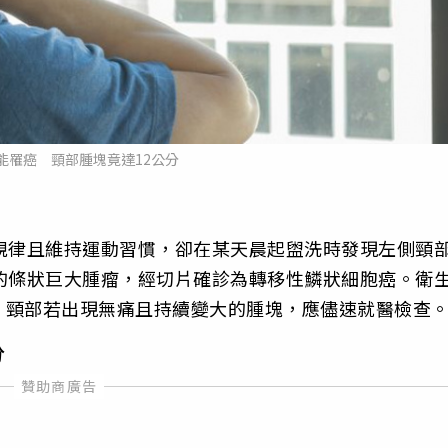
能罹癌 頸部腫塊竟達12公分
規律且維持運動習慣，卻在某天晨起盥洗時發現左側頸
的條狀巨大腫瘤，經切片確診為轉移性鱗狀細胞癌。衛
，頸部若出現無痛且持續變大的腫塊，應儘速就醫檢查
分