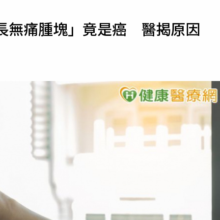
寵物
突長無痛腫塊」竟是癌 醫揭原因
運勢
運動
梅酒