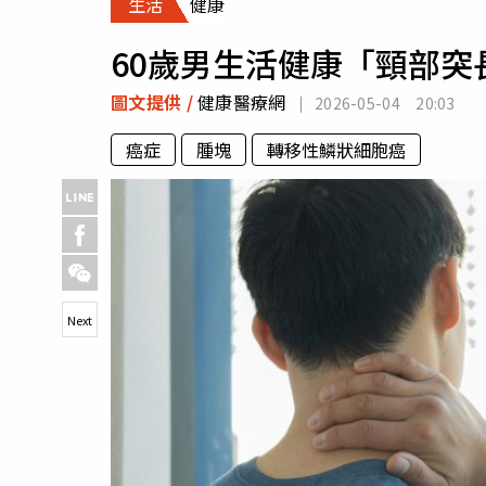
生活
健康
人物
汽車
60歲男生活健康「頸部
專欄
房產新勢力
圖文提供 /
健康醫療網
2026-05-04 20:03
癌症
腫塊
轉移性鱗狀細胞癌
Next