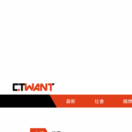
社會首頁
娛樂首頁
財經首頁
政
:::
最新
社會
娛
時事
即時
熱線
:::
直擊
大條
人物
調查
專題
３Ｃ