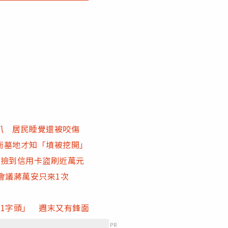
趴 居民睡覺還被咬傷
衝墓地才知「墳被挖開」
 撿到信用卡盜刷近萬元
會議蔣萬安只來1次
1字頭」 週末又有鋒面
PR