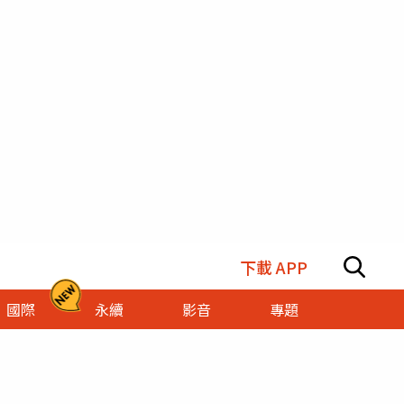
下載 APP
國際
永續
影音
專題