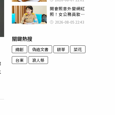
司」 半年後暴瘦
開會照意外變網紅
嚇壞女兒
照！女公務員妝容
掀2千則留言 本人
2026-08-05 22:43
怒嗆：化妝有錯嗎
關鍵熱搜
緯創
偽造文書
耕莘
菜花
台東
浪人祭
部
生
。