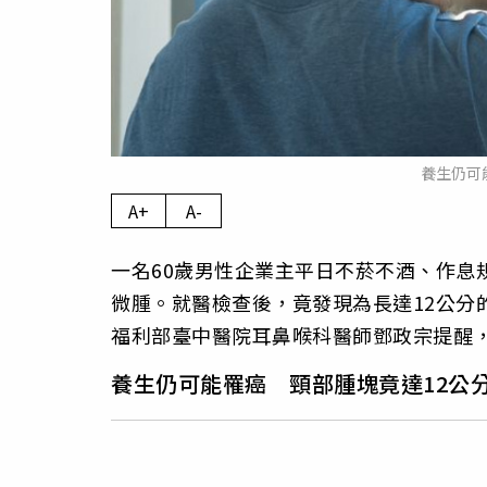
養生仍可
A+
A-
一名60歲男性企業主平日不菸不酒、作息
微腫。就醫檢查後，竟發現為長達12公分
福利部臺中醫院耳鼻喉科醫師鄧政宗提醒
養生仍可能罹癌 頸部腫塊竟達12公