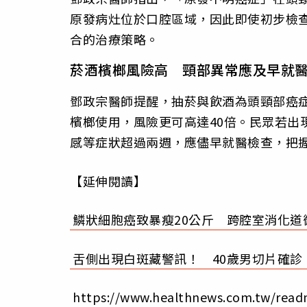
原發病灶位於口腔區域，因此即使初步檢
合的治療策略。
菸酒檳榔風險高 頸部異常應及早就
鄧政宗醫師提醒，抽菸與飲酒為頭頸部癌症
檳榔使用，風險更可高達40倍。民眾若出
感等症狀超過兩週，應儘早就醫檢查，把
【延伸閱讀】
鱗狀細胞癌致暴瘦20公斤 跨腔室消化道
舌側出現白斑藏警訊！ 40歲男切片確診
https://www.healthnews.com.tw/read