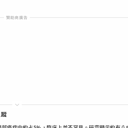
追蹤
頸部癌症中約占5%，臨床上並不罕見。研究顯示約有八