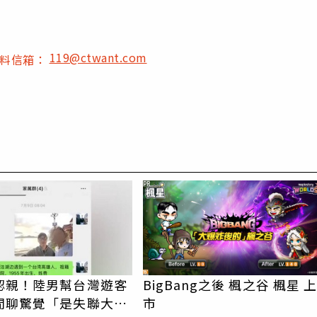
119@ctwant.com
爆料信箱：
PR
認親！陸男幫台灣遊客
BigBang之後 楓之谷 楓星 
閒聊驚覺「是失聯大
市